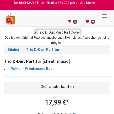
Bei BUCHMARIE finden Sie über 180.000 gebrauchte Bücher.
Toggl
navig
0
0
Das ist kein Original-Foto des angebotenen Exemplares. Abweichungen sind
möglich.
Bücher
Trio D-Dur: Partitur
Trio D-Dur: Partitur [sheet_music]
von:
Wilhelm Friedemann Bach
Gebraucht kaufen
17,99 €*