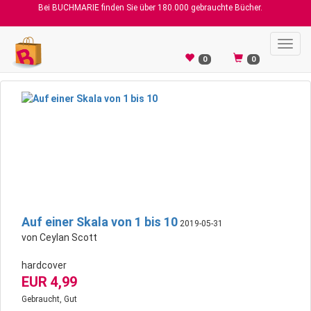
Bei BUCHMARIE finden Sie über 180.000 gebrauchte Bücher.
Toggl
navig
0
0
Auf einer Skala von 1 bis 10
2019-05-31
von Ceylan Scott
hardcover
EUR 4,99
Gebraucht, Gut