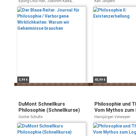
Wirklichkeiten: Warum wir
Byung-Chul Han, Joachim Kalka,
Karl Jaspers
Geheimnisse brauchen
Friedrich Dieckmann
5,99 €
40,99 €
DuMont Schnellkurs
Philosophie und T
Philosophie (Schnellkurse)
Vom Mythos zum 
Mythos
Günter Schulte
Hansjürgen Verweyen