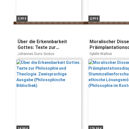
3,99 €
2,99 €
Über die Erkennbarkeit
Moralischer Disse
Gottes: Texte zur
Präimplantations
Philosophie und Theologie.
und Stammzellenf
Johannes Duns Scotus
Sybille Wallner
Zweisprachige Ausgabe
Eine ethische
(Philosophische Bibliothek)
Lösungsmöglichke
(Philosophie im K
14,99 €
176,99 €