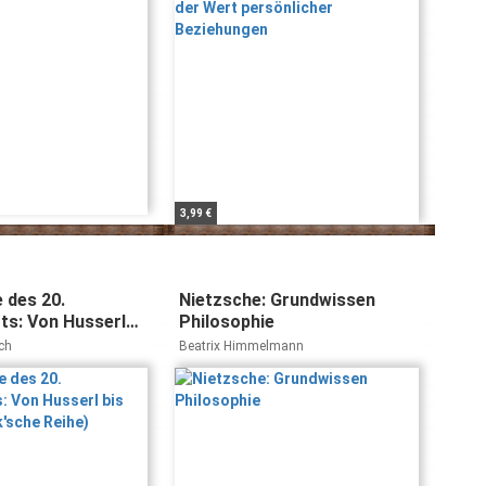
3,99 €
 des 20.
Nietzsche: Grundwissen
ts: Von Husserl
Philosophie
 (Beck'sche Reihe)
ch
Beatrix Himmelmann