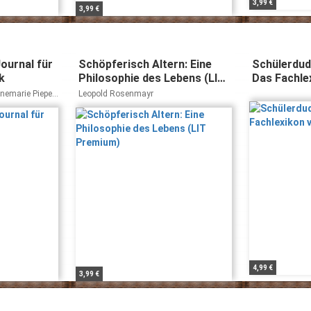
3,99 €
3,99 €
Journal für
Schöpferisch Altern: Eine
Schülerdud
k
Philosophie des Lebens (LIT
Das Fachle
Premium)
nemarie Pieper,
Leopold Rosenmayr
4,99 €
3,99 €