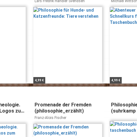
verstehen
(Piper Tas
Lars Fredrik Händler Svendsen
Michael Wittsch
3627)
4,99 €
4,99 €
heologie.
Promenade der Fremden
Philosophi
Logos zum
(philosophie_erzählt)
(suhrkamp
wissenscha
Franz-Alois Fischer