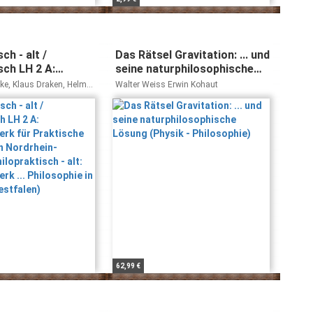
ch - alt /
Das Rätsel Gravitation: ... und
sch LH 2 A:
seine naturphilosophische
swerk für
Lösung (Physik -
ke, Klaus Draken, Helmut
Walter Weiss Erwin Kohaut
Philosophie in
Philosophie)
s Gillissen, Martina
ers, Martina Peters,
Westfalen
a Sandbrink
sch - alt:
werk ...
 in Nordrhein-
62,99 €