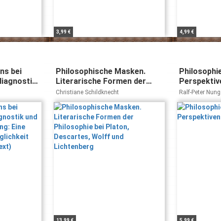
3,99 €
4,99 €
ns bei
Philosophische Masken.
Philosophi
diagnostik
Literarische Formen der
Perspektive
orschung:
Philosophie bei Platon,
Beruf
Christiane Schildknecht
Ralf-Peter Nun
Descartes, Wolff und
it
Lichtenberg
ontext)
13,99 €
5,99 €