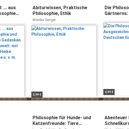
 ... aus
Abiturwissen, Praktische
Die Philos
losophie
Philosophie, Ethik
Gärtnerns:
 | Große
mit dem D
Monika Sänger
m Band
Gartenbuch
ulian Nida-
echt, Ronen
4,99 €
3,99 €
Philosophie für Hunde- und
Abenteuer 
Katzenfreunde: Tiere
Schnellkurs