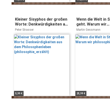
Kleiner Sisyphos der großen
Wenn die Welt in 
Worte: Denkwürdigkeiten aus
geht. Warum wir
dem Philosophenleben
philosophieren
Peter Strasser
Martin Gessmann
(philosophie_erzählt)
5,99 €
25,99 €