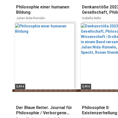
Philosophie einer humanen
Denkanstöße 2023:
Bildung
Gesellschaft, Phi
und Wissenschaft
Julian Nida-Rümelin
Isabella Nelte
Gedanken in eine
versammelt: mit J
Rümelin, Heike Sp
Steinke u. v. m.
3,99 €
3,99 €
Der Blaue Reiter. Journal für
Philosophie II:
Philosophie / Verborgene
Existenzerhellung