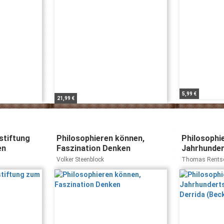
5,99 €
21,99 €
stiftung
Philosophieren können,
Philosophie
en
Faszination Denken
Jahrhunder
bis Derrida
Volker Steenblock
Thomas Rents