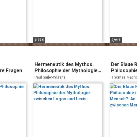
0,99 €
2,99 €
Hermeneutik des Mythos.
Der Blaue R
hre Fragen
Philosophie der Mythologie
Philosophie
zwischen Logos und Lexis
Mensch?: A
Paul Sailer-Wlasits
Thomas Macho,
zwischen M
Vaas