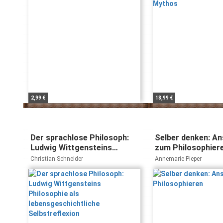
2,99 €
18,99 €
Der sprachlose Philosoph:
Selber denken: An
Ludwig Wittgensteins
zum Philosophier
Philosophie als
Christian Schneider
Annemarie Pieper
lebensgeschichtliche
Selbstreflexion