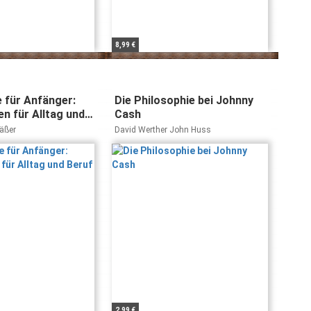
8,99 €
e für Anfänger:
Die Philosophie bei Johnny
n für Alltag und
Cash
gäßer
David Werther John Huss
2,99 €