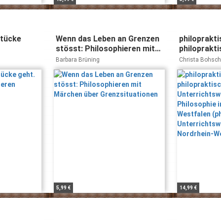
Stücke
Wenn das Leben an Grenzen
philopraktis
stösst: Philosophieren mit
philoprakti
Märchen über
Unterricht
Barbara Brüning
Christa Bohsch
Grenzsituationen
Praktische 
Engels, Matthia
Levent, Jörg Pet
Nordrhein-
Bernd Rolf, Rit
(philoprakti
Unterrichts
Philosophie
Westfalen)
5,99 €
14,99 €