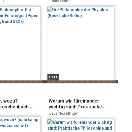
chenbuch, Band
ier
Erhard Scheibe
6,99 €
e, wozu?
Warum wir füreinander
 taschenbuch
wichtig sind: Praktische
ft)
Philosophie und der Wert
Klaus Neundlinger
persönlicher Beziehungen