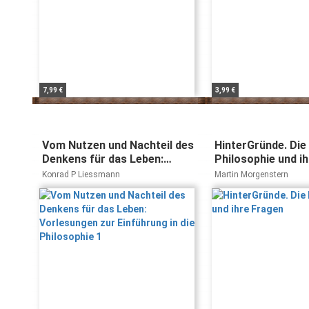
7,99 €
3,99 €
Vom Nutzen und Nachteil des
HinterGründe. Die
Denkens für das Leben:
Philosophie und i
Vorlesungen zur Einführung
Konrad P Liessmann
Martin Morgenstern
in die Philosophie 1