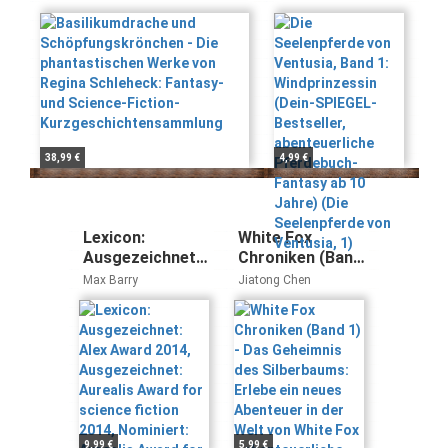
Regina Schleheck:
Band 1:
Fantasy- und Science-
Windprinzessin
Fiction-
(Dein-SPIEGEL-
Kurzgeschichtensammlung
Bestseller,
abenteuerliche
Pferdebuch-
Fantasy ab 10
Jahre) (Die
38,99 €
4,99 €
Seelenpferde
von Ventusia, 1)
Lexicon:
White Fox
Ausgezeichnet:
Chroniken (Band
Alex Award
1) - Das
Max Barry
Jiatong Chen
2014,
Geheimnis des
Ausgezeichnet:
Silberbaums:
Aurealis Award
Erlebe ein neues
for science
Abenteuer in der
fiction 2014,
Welt von White
Nominiert:
Fox -
Aurealis Award
abenteuerliche
for fantasy 2014
Tierfantasy ab 9
9,99 €
5,99 €