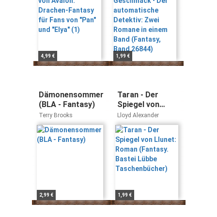
"Elya" (1)
Romane in einem
Band (Fantasy,
Band 26844)
4,99 €
1,99 €
Dämonensommer
Taran - Der
(BLA - Fantasy)
Spiegel von
Llunet: Roman
Terry Brooks
Lloyd Alexander
(Fantasy. Bastei
Lübbe
Taschenbücher)
2,99 €
1,99 €