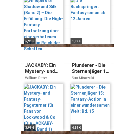
High-Fantasy
Fortsetzung
über eine
verbotenen
Liebe im Reich
der Schatten
6,99 €
1,99 €
JACKABY: Ein
Plunderer - Die
Mystery- und
Sternenjäger 15:
Fantasy-
Fantasy-Action
William Ritter
Suu Minazuki
Pageturner für
in einer
Fans von
wundersamen
Lockwood & Co
Welt: Bd. 15
(Die JACKABY-
Reihe, Band 1)
3,99 €
4,99 €