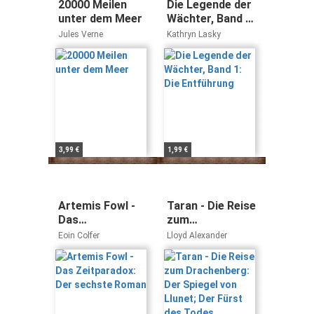
20000 Meilen
Die Legende der
unter dem Meer
Wächter, Band 1:
Die Entführung
Jules Verne
Kathryn Lasky
3,99 €
1,99 €
Artemis Fowl -
Taran - Die Reise
Das
zum
Zeitparadox: Der
Drachenberg:
Eoin Colfer
Lloyd Alexander
sechste Roman
Der Spiegel von
Llunet; Der Fürst
des Todes.
Sammelband 2