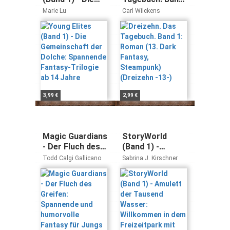
Gemeinschaft
1: Roman (13.
Marie Lu
Carl Wilckens
der Dolche:
Dark Fantasy,
Spannende
Steampunk)
Fantasy-Trilogie
(Dreizehn -13-)
ab 14 Jahre
3,99 €
2,99 €
Magic Guardians
StoryWorld
- Der Fluch des
(Band 1) -
Greifen:
Amulett der
Todd Calgi Gallicano
Sabrina J. Kirschner
Spannende und
Tausend
humorvolle
Wasser:
Fantasy für
Willkommen in
Jungs und
dem
Mädchen (Die
Freizeitpark mit
Magic
magischen
Guardians-Reihe,
Abenteuern und