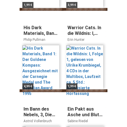
1,99 €
3,99 €
His Dark
Warrior Cats. In
Materials, Band
die Wildnis: I,
1: Der Goldene
Folge 1, gelesen
Philip Pullman
Erin Hunter
Kompass:
von Ulrike
Ausgezeichnet
Krumbiegel, 4
mit der Carnegie
CDs in der
Medal und The
Multibox,
Guardian Award
Laufzeit ca. 5
1995
Std.:
Autorisierte
Hörfassung
4,99 €
1,99 €
Im Bann des
Ein Pakt aus
Nebels, 3, Die
Asche und Blut:
Insel der Könige
Historischer
Astrid Vollenbruch
Sabine Riedel
Mystery-Thriller