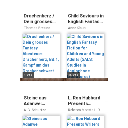
Drachenherz /
Child Saviours in
Dein grosses
English Fantasy
Fantasy-
Fiction for
Thomas Brezina
Anne Klaus
Abenteuer:
Children and
Drachenherz,
Young Adults
Bd.1, Kampf um
(SALS: Studies
das
in Anglophone
Drachenschwert
Literatures)
1,99 €
25,99 €
Steine aus
L. Ron Hubbard
Adanwe:
Presents
Fantasyroman
Writers of the
A. B. Schuetze
Rebecca Moesta L. Ron
Future Volume
Hubbard
35: Bestselling
Anthology of