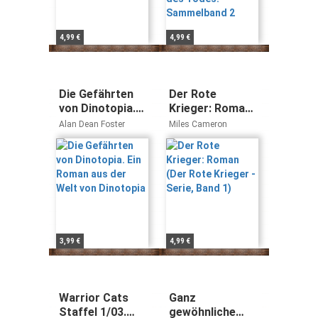
4,99 €
4,99 €
Die Gefährten
Der Rote
von Dinotopia.
Krieger: Roman
Ein Roman aus
(Der Rote
Alan Dean Foster
Miles Cameron
der Welt von
Krieger - Serie,
Dinotopia
Band 1)
3,99 €
4,99 €
Warrior Cats
Ganz
Staffel 1/03.
gewöhnliche