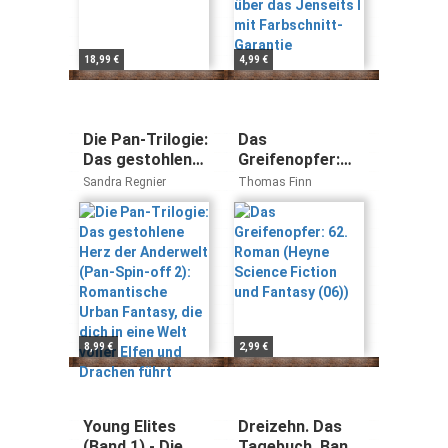
18,99 €
4,99 €
Die Pan-Trilogie:
Das
Das gestohlene
Greifenopfer:
Herz der
62. Roman
Sandra Regnier
Thomas Finn
Anderwelt (Pan-
(Heyne Science
Spin-off 2):
Fiction und
Romantische
Fantasy (06))
Urban Fantasy,
die dich in eine
Welt voller Elfen
und Drachen
führt
8,99 €
2,99 €
Young Elites
Dreizehn. Das
(Band 1) - Die
Tagebuch. Band