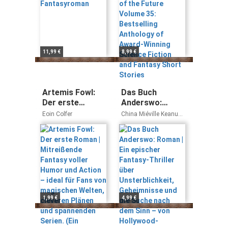
Award-Winning
Science Fiction
and Fantasy
Short Stories
11,99 €
8,99 €
Artemis Fowl:
Das Buch
Der erste
Anderswo:
Roman |
Roman | Ein
Eoin Colfer
China Miéville Keanu
Mitreißende
epischer
Reeves
Fantasy voller
Fantasy-Thriller
Humor und
über
Action – ideal
Unsterblichkeit,
für Fans von
Geheimnisse und
magischen
die Suche nach
Welten, cleveren
dem Sinn – von
Plänen und
Hollywood-
1,99 €
4,99 €
spannenden
Legende Keanu
Serien. (Ein
Reeves und
Artemis-Fowl-
Kultautor China