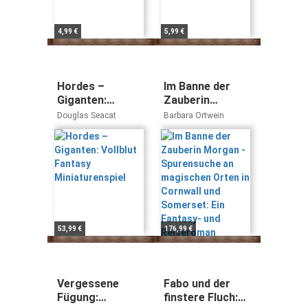
4,99 €
5,99 €
Hordes –
Im Banne der
Giganten:
Zauberin
Vollblut Fantasy
Morgan -
Douglas Seacat
Barbara Ortwein
Miniaturenspiel
Spurensuche an
magischen
Orten in
Cornwall und
Somerset: Ein
Fantasy- und
Reiseroman
53,99 €
176,99 €
Vergessene
Fabo und der
Fügung:
finstere Fluch: