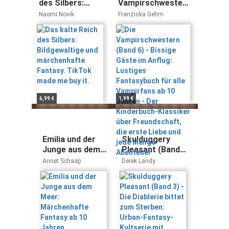
des Silbers:
Vampirschwestern
Bildgewaltige
(Band 6) - Bissige
Naomi Novik
Franziska Gehm
und
Gäste im Anflug:
märchenhafte
Lustiges
Fantasy. TikTok
Fantasybuch für
made me buy it.
alle Vampirfans ab
10 Jahren - Der
Kinderbuch-
Klassiker über
Freundschaft, die
6,99 €
1,99 €
erste Liebe und
jede Menge
Abenteuer
Emilia und der
Skulduggery
Junge aus dem
Pleasant (Band
Meer:
3) - Die Diablerie
Annet Schaap
Derek Landy
Märchenhafte
bittet zum
Fantasy ab 10
Sterben: Urban-
Jahren
Fantasy-
Kultserie mit
schwarzem
Humor