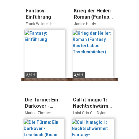
Fantasy:
Krieg der Heiler:
Einführung
Roman (Fantasy.
Bastei Lübbe
Frank Weinreich
Janice Hardy
Taschenbücher)
2,99 €
3,99 €
Die Türme: Ein
Call it magic 1:
Darkover -
Nachtschwärmer:
Lesebuch (Knaur
Fantasy-
Marion Zimmer
Laini Otis Cat Dylan
Taschenbücher.
Liebesroman
Bradley
Fantasy)
über eine
verbotene Liebe
zwischen Mensch