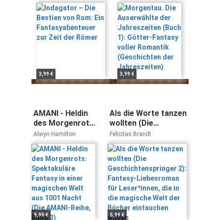
Fantasyabenteuer
(Buch 1): Götter-
zur Zeit der
Fantasy voller
Römer
Romantik
(Geschichten
der
Jahreszeiten)
3,99 €
3,99 €
AMANI - Heldin
Als die Worte tanzen
des Morgenrots:
wollten (Die
Spektakuläre
Geschichtenspringer
Alwyn Hamilton
Felicitas Brandt
Fantasy in einer
2): Fantasy-
magischen Welt
Liebesroman für
aus 1001 Nacht
Leser*innen, die in
(Die AMANI-
die magische Welt
Reihe, Band 3)
der Bücher
eintauchen wollen
9,99 €
5,99 €