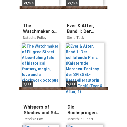
21,99 €
29,99 €
The
Ever & After,
Watchmaker of
Band 1: Der
Filigree Street:
schlafende Prinz
Natasha Pulley
Stella Tack
A bewitching
(Knisternde
tale of historical
Märchen-Fantasy
fantasy, magic,
der SPIEGEL-
love and a
Bestsellerautorin
clockwork
Stella Tack)
octopus
(Ever & After, 1)
7,99 €
5,99 €
Whispers of
Die
Shadow and Silk
Buchspringer:
(Band 2) – Die
Fantasyroman
Rebekka Pax
Mechthild Gläser
Erfüllung: Die
ab 12 Jahren