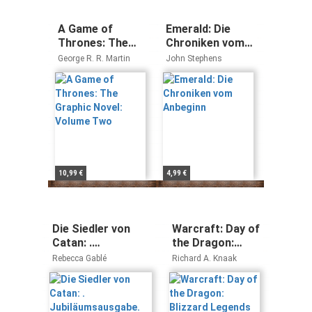
A Game of
Emerald: Die
Thrones: The
Chroniken vom
Graphic Novel:
Anbeginn
George R. R. Martin
John Stephens
Volume Two
10,99 €
4,99 €
Die Siedler von
Warcraft: Day of
Catan: .
the Dragon:
Jubiläumsausgabe.
Blizzard
Rebecca Gablé
Richard A. Knaak
Legends
(Warcraft:
Blizzard