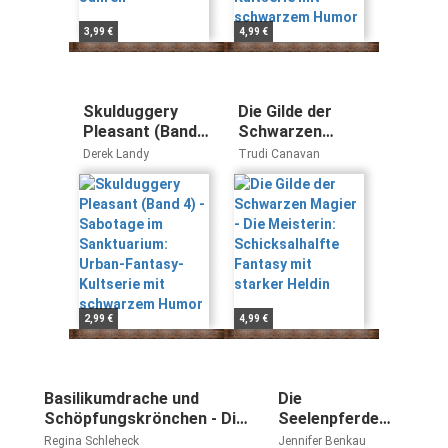
3,99 €
4,99 €
Skulduggery
Die Gilde der
Pleasant (Band
Schwarzen
4) - Sabotage im
Magier - Die
Derek Landy
Trudi Canavan
Sanktuarium:
Meisterin:
Urban-Fantasy-
Schicksalhalfte
Kultserie mit
Fantasy mit
schwarzem
starker Heldin
Humor
2,99 €
4,99 €
Basilikumdrache und
Die
Schöpfungskrönchen - Die
Seelenpferde
phantastischen Werke von
von Ventusia,
Regina Schleheck
Jennifer Benkau