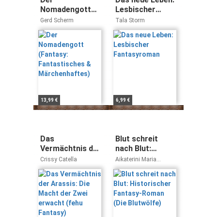
Nomadengott
Lesbischer
(Fantasy:
Fantasyroman
Gerd Scherm
Tala Storm
Fantastisches &
Märchenhaftes)
13,99 €
6,99 €
Das
Blut schreit
Vermächtnis der
nach Blut:
Arassis: Die
Historischer
Crissy Catella
Aikaterini Maria
Macht der Zwei
Fantasy-Roman
Schlösser
erwacht (fehu
(Die Blutwölfe)
Fantasy)