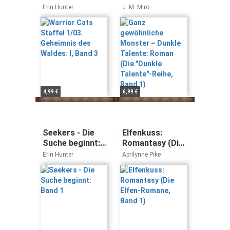
Geheimnis des
Monster –
Erin Hunter
J. M. Miro
Waldes: I, Band 3
Dunkle Talente:
Roman (Die
"Dunkle
Talente"-Reihe,
Band 1)
4,99 €
6,99 €
Seekers - Die
Elfenkuss:
Suche beginnt:
Romantasy (Die
Band 1
Elfen-Romane,
Erin Hunter
Aprilynne Pike
Band 1)