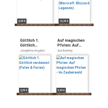
Legends)
4,99 €
16,99 €
Göttlich 1.
Auf magischen
Göttlich
Pfoten: Auf
verdammt
magischen
Josephine Angelini
Sue Bentley
(Fates & Furies)
Pfoten - Im
Zauberwald
2,99 €
3,99 €