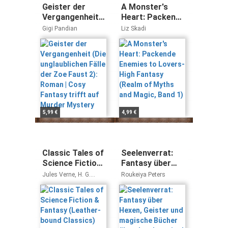
Geister der
A Monster's
Vergangenheit
Heart: Packende
(Die
Enemies to
Gigi Pandian
Liz Skadi
unglaublichen
Lovers-High
Fälle der Zoe
Fantasy (Realm
Faust 2): Roman
of Myths and
| Cosy Fantasy
Magic, Band 1)
trifft auf Murder
Mystery
5,99 €
4,99 €
Classic Tales of
Seelenverrat:
Science Fiction
Fantasy über
& Fantasy
Hexen, Geister
Jules Verne, H. G.
Roukeiya Peters
(Leather-bound
und magische
Wells, Edgar Rice
Burroughs, Jack
Classics)
Bücher über das
London, Sir Arthur
Jenseits I mit
Conan Doyle
Farbschnitt-
Garantie