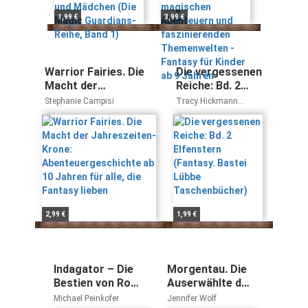
Band 1)
faszinierenden
1,99 €
3,99 €
Themenwelten -
Fantasy für
Kinder ab 9
Jahren
Warrior Fairies. Die
Die vergessenen
Macht der
Reiche: Bd. 2
Jahreszeiten-Krone:
Elfenstern
Stephanie Campisi
Tracy Hickmann
Abenteuergeschichte
(Fantasy. Bastei
Margaret Weis
ab 10 Jahren für alle,
Lübbe
die Fantasy lieben
Taschenbücher)
2,99 €
1,99 €
Indagator – Die
Morgentau. Die
Bestien von Rom:
Auserwählte der
Ein
Jahreszeiten
Michael Peinkofer
Jennifer Wolf