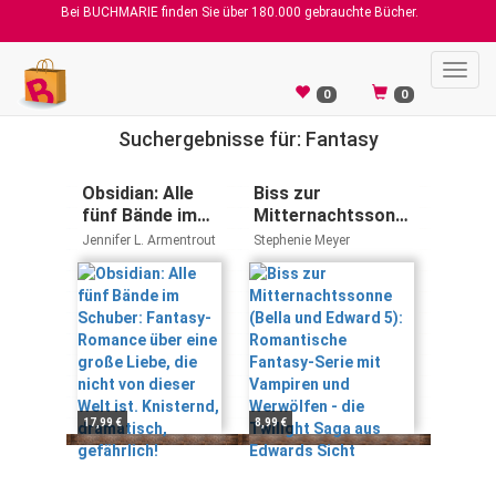
Bei BUCHMARIE finden Sie über 180.000 gebrauchte Bücher.
Toggl
navig
0
0
Suchergebnisse für: Fantasy
Obsidian: Alle
Biss zur
fünf Bände im
Mitternachtssonne
Schuber:
(Bella und Edward
Jennifer L. Armentrout
Stephenie Meyer
Fantasy-
5): Romantische
Romance über
Fantasy-Serie mit
eine große
Vampiren und
Liebe, die nicht
Werwölfen - die
von dieser Welt
Twilight Saga aus
ist. Knisternd,
Edwards Sicht
dramatisch,
gefährlich!
17,99 €
8,99 €