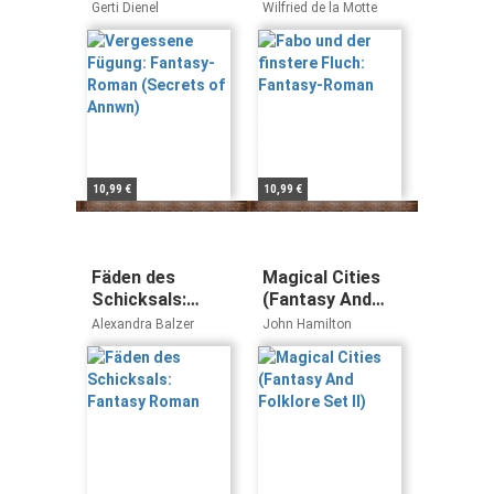
Fantasy-Roman
Fantasy-Roman
Gerti Dienel
Wilfried de la Motte
(Secrets of
Annwn)
10,99 €
10,99 €
Fäden des
Magical Cities
Schicksals:
(Fantasy And
Fantasy Roman
Folklore Set II)
Alexandra Balzer
John Hamilton