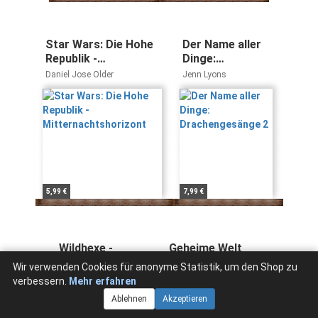
Star Wars: Die Hohe
Der Name aller
Republik -
Dinge:
Mitternachtshorizont
Drachengesänge
Daniel Jose Older
Jenn Lyons
2
5,99 €
7,99 €
Wildhexe -
Geheime Welt
Blutsschwester
Idhún 1 Die
Wir verwenden Cookies für anonyme Statistik, um den Shop zu
(Die Wildhexe-
Verschwörung:
Lene Kaaberbøl
Laura Gallego García
verbessern.
Mehr erfahren
Reihe, Band 4)
Roman
Ablehnen
Akzeptieren