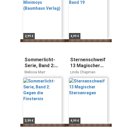
2,99 €
4,99 €
Sommerlicht-
Sternenschweif
Serie, Band 2:
13 Magischer
Gegen die
Sternenregen
Melissa Marr
Linda Chapman
Finsternis
3,99 €
4,99 €