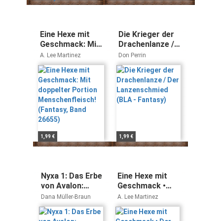
Eine Hexe mit
Die Krieger der
Geschmack: Mit
Drachenlanze /
doppelter
Der
A. Lee Martinez
Don Perrin
Portion
Lanzenschmied
Menschenfleisch!
(BLA - Fantasy)
(Fantasy, Band
26655)
1,99 €
1,99 €
Nyxa 1: Das Erbe
Eine Hexe mit
von Avalon:
Geschmack •
Drachen-
Der
Dana Müller-Braun
A. Lee Martinez
Fantasy für Fans
automatische
von "Pan" und
Detektiv: Zwei