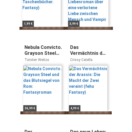
und Vampir
1,99 €
3,99 €
Nebula Convicto.
Das
Grayson Steel
Vermächtnis der
und das
Arassis: Die
Torsten Weitze
Crissy Catella
Blutsiegel von
Macht der Zwei
Rom:
vereint (fehu
Fantasyroman
Fantasy)
36,99 €
4,99 €
Der
Das neue Leben: