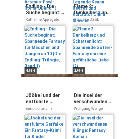
Roman, Band 1)
Miéville
Endling - Die
Flame 2:
Suche beginnt:
Dunkelherz und
Spannende
Schattenlicht:
Katherine Applegate
Henriette Dzeik
Fantasy für
Spannende
Mädchen und
Götter-Fantasy
Jungen ab 10
um eine
(Die Endling-
gefährliche
Trilogie, Band 1)
Liebe (2)
4,99 €
2,99 €
Jöökel und der
Die Insel der
entführte
verschwundenen
Gerfalke: Ein
Klänge: Fantasy
Enno Lottmann
Wolfgang Wenger
Fantasy-Krimi
Roman
für Kinder