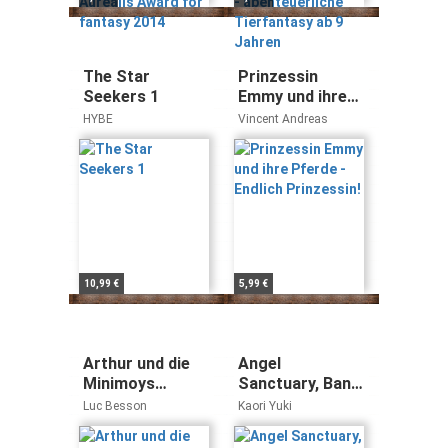
Jahren
The Star
Prinzessin
Seekers 1
Emmy und ihre
Pferde - Endlich
HYBE
Vincent Andreas
Prinzessin!
10,99 €
5,99 €
Arthur und die
Angel
Minimoys
Sanctuary, Band
(Baumhaus
19
Luc Besson
Kaori Yuki
Verlag)