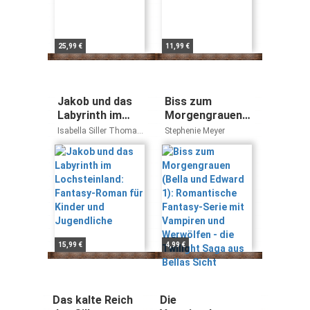
25,99 €
11,99 €
Jakob und das
Biss zum
Labyrinth im
Morgengrauen
Lochsteinland:
(Bella und
Isabella Siller Thomas
Stephenie Meyer
Fantasy-Roman
Edward 1):
Schrems
für Kinder und
Romantische
Jugendliche
Fantasy-Serie
mit Vampiren
und Werwölfen -
die Twilight
Saga aus Bellas
Sicht
15,99 €
4,99 €
Das kalte Reich
Die