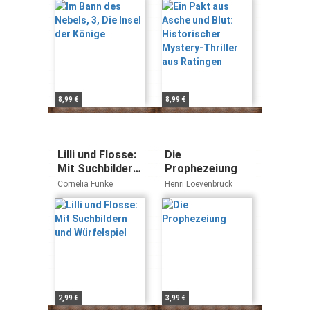
aus Ratingen
8,99 €
8,99 €
Lilli und Flosse:
Die
Mit Suchbildern
Prophezeiung
und Würfelspiel
Cornelia Funke
Henri Loevenbruck
2,99 €
3,99 €