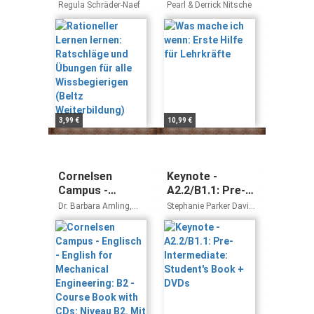
Ratschläge und
für Lehrkräfte
Regula Schräder-Naef
Pearl & Derrick Nitsche
Übungen für alle
Wissbegierigen
(Beltz
Weiterbildung)
3,99 €
10,99 €
Cornelsen
Keynote -
Campus -
A2.2/B1.1: Pre-
Englisch -
Intermediate:
Dr. Barbara Amling,
Stephanie Parker David
English for
Student's Book
Marian Dunn, David
Bohlke
Howey, Amanda Ilic, Dr.
Mechanical
+ DVDs
Bettina Raaf, Nicholas
Engineering: B2 -
Regan
Course Book
with CDs: Niveau
B2. Mit Website
zum Buch