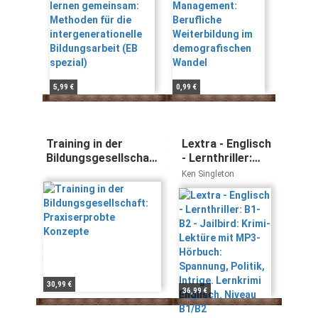
spezial)
Wandel
5,99 €
0,99 €
Training in der
Lextra - Englisch
Bildungsgesellschaft:
- Lernthriller:
Praxiserprobte
B1-B2 - Jailbird:
Ken Singleton
Konzepte
Krimi-Lektüre
mit MP3-
Hörbuch:
Spannung,
Politik, Intrige.
Lernkrimi
Englisch. Niveau
B1/B2
30,99 €
36,99 €