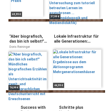
Mediendidaktik)
69,99 €
37,99 €
"Aber biografisch,
Lokale Infrastruktur für
das bin ich selbst!"
alle Generationen:
Mündliches
Ergebnisse aus dem
Doris Reininger
biografisches
Aktionsprogramm
Erzählen als
Mehrgenerationenhäuser
Unterrichtsaktivität
im zweit- und
fremdsprachlichen
Deutschunterricht
mit Erwachsenen
44,99 €
74,99 €
Success with
Schritte plus