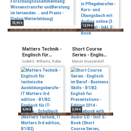
undBeratung im lernenden ...
Übungsbuch mit
und Praxis - Dialog
Audios online (3.
Weiterbildung)
Auflage) - Inkl. E-
Book
75,99 €
12,99 €
Matters Technik -
Short Course
Englisch für
Series - Englisch
technische
im Beruf -
Isobel E. Williams, Robert
Marion Grussendorf
Ausbildungsberufe
Business Skills -
Kleinschroth, Bradley
Courtney
- IT Matters 3rd
B1/B2: English
edition - B1/B2:
for
Englisch für IT-
Presentations -
Berufe -
Edition 2014 -
Schulbuch
Coursebook
(Matters Technik,
with Audio-CD -
IT Matters 3rd
Incl. E-Book
4,99 €
5,99 €
edition, B1/B2)
(Short Course
Series, Business
Skills, B1/B2)