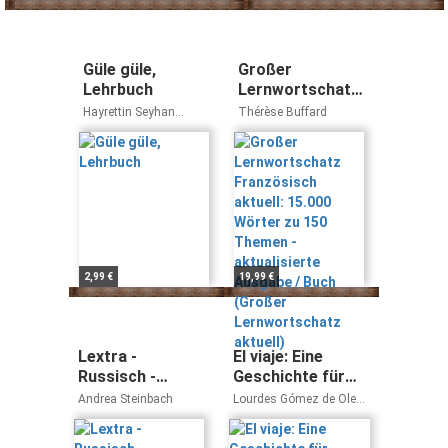
Güle güle,
Großer
Lehrbuch
Lernwortschatz
Französisch
Hayrettin Seyhan
Thérèse Buffard
aktuell: 15.000
Margarete I. Ersen-
Rasch
Wörter zu 150
Themen -
aktualisierte
Ausgabe / Buch
(Großer
Lernwortschatz
aktuell)
2,99 €
19,99 €
Lextra -
El viaje: Eine
Russisch -
Geschichte für
Turbokurs: A1 -
Spanischanfänger
Andrea Steinbach
Lourdes Gómez de Olea,
Fit in Russisch:
mit
Palmira López Pernía,
Vicenta Revert, Nuria
Selbstlernbuch
Vorkenntnissen.