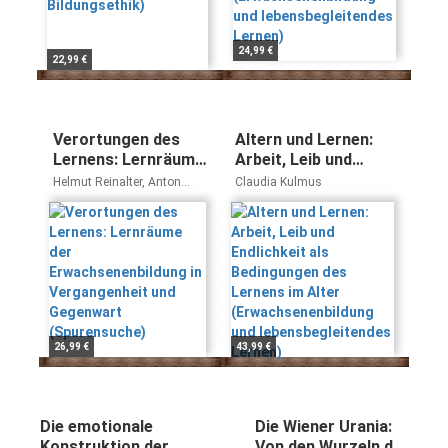
24,99 €
22,99 €
Verortungen des
Altern und Lernen:
Lernens: Lernräume
Arbeit, Leib und
der
Endlichkeit als
Helmut Reinalter, Anton
Claudia Kulmus
Erwachsenenbildung
Bedingungen des
Szanya, Stephan
Ganglbauer, Thomas
in Vergangenheit
Lernens im Alter
Dostal, Wilhelm Filla, Jörg
und Gegenwart
(Erwachsenenbildung
Wollenberg, Hubert Hummer,
(Spurensuche)
und
Gerhard Bisovsky, Robert
lebensbegleitendes
Streibel, Daniela Savel,
Lernen)
Michael Buhlmann,
Wolfgang Kogler, Holger
Böning, Markus Oppenauer,
26,99 €
43,99 €
Johannes Weinberg,
Johannes Wahl, Jana Nittel,
Tanja Wunderlich, Konrad
Umlauf, Erhard Schlutz,
Martin Bartenberger,
Die emotionale
Die Wiener Urania:
Christoph Wendler, Thomas
Konstruktion der
Von den Wurzeln der