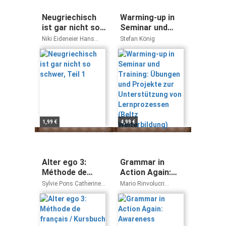
Neugriechisch
Warming-up in
ist gar nicht so
Seminar und
schwer, Teil 1
Training:
Niki Eideneier Hans
Stefan König
Übungen und
Eideneier
Projekte zur
Unterstützung
von
Lernprozessen
(Beltz
Weiterbildung)
1,99 €
4,99 €
Alter ego 3:
Grammar in
Méthode de
Action Again:
français /
Awareness
Sylvie Pons Catherine
Mario Rinvolucri
Kursbuch mit
activities for
Dollez
Christine Frank
Audio-CD
language
learning