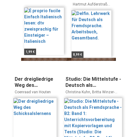
Italienisch lesen:
Fremdsprache.
Hartmut Aufderstraße,
dtv
Arbeitsbuch,
Jutta Müller, Thomas
Storz
zweisprachig für
Gesamtband.
Einsteiger –
Italienisch
1,99 €
8,99 €
Der dreigliedrige
Studio: Die Mittelstufe -
Weg des
Deutsch als
Schicksalslernens
Fremdsprache - B2:
Coenraad van Houten
Christina Kuhn, Britta Winzer-
Band 1:
Kiontke, Nelli Pasemann, Ulrike
Würz
Unterrichtsvorbereitung
mit Kopiervorlagen und
Tests (Studio: Die
Mittelstufe, B2: Band 1)