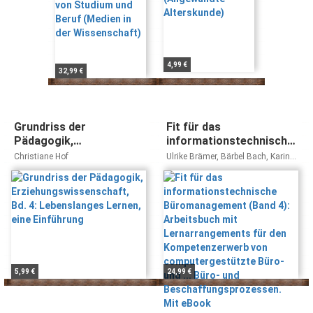
4,99 €
32,99 €
Grundriss der
Fit für das
Pädagogik,
informationstechnische
Erziehungswissenschaft,
Büromanagement (Band
Christiane Hof
Ulrike Brämer, Bärbel Bach, Karin
Bd. 4: Lebenslanges
4): Arbeitsbuch mit
Blesius
Lernen, eine Einführung
Lernarrangements für
den Kompetenzerwerb
von computergestützte
Büro- und ... Büro- und
Beschaffungsprozessen.
Mit eBook
5,99 €
24,99 €