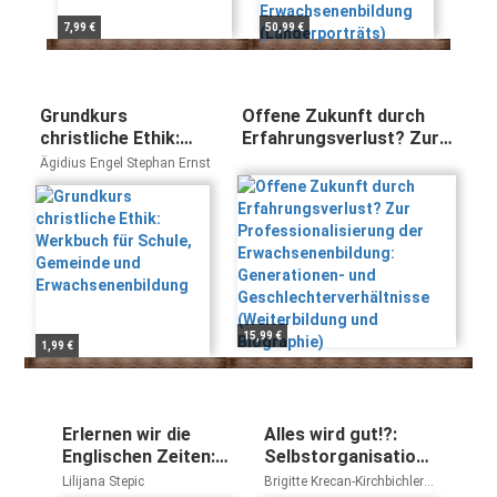
7,99 €
50,99 €
Grundkurs
Offene Zukunft durch
christliche Ethik:
Erfahrungsverlust? Zur
Werkbuch für
Professionalisierung der
Ägidius Engel Stephan Ernst
Schule, Gemeinde
Erwachsenenbildung:
und
Generationen- und
Erwachsenenbildung
Geschlechterverhältnisse
(Weiterbildung und
Biographie)
15,99 €
1,99 €
Erlernen wir die
Alles wird gut!?:
Englischen Zeiten:
Selbstorganisation
Englische
in der
Lilijana Stepic
Brigitte Krecan-Kirchbichler