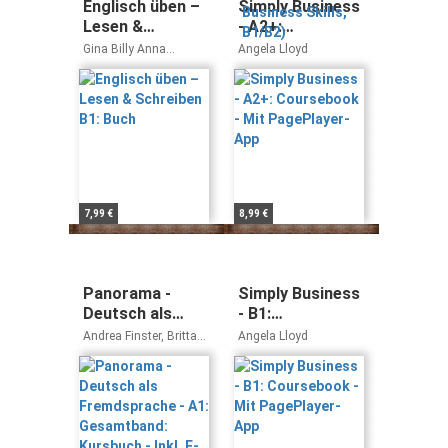
Englisch üben –
Simply Business
Lesen &
- A2+:
Schreiben B1:
Coursebook -
Gina Billy Anna
Angela Lloyd
Buch
Mit PagePlayer-
Barbierato
App
7,99 €
8,99 €
Panorama -
Simply Business
Deutsch als
- B1:
Fremdsprache -
Coursebook -
Andrea Finster, Britta
Angela Lloyd
A1: Gesamtband:
Mit PagePlayer-
Winzer-Kiontke, Verena
Paar-Grünbichler,
Kursbuch - Inkl.
App
Friederike Jin
E-Book und
PagePlayer-App
(Panorama, A1: