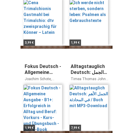
zweisprachig für
Gebrauchstexte
Könner – Latein
3,99 €
1,99 €
Fokus Deutsch -
Alltagstauglich
Allgemeine
Deutsch: الجمل
Ausgabe - B1+:
الأهم في المحادثة /
Joachim Schote,
Timea Thomas John
Erfolgreich in
Buch mit MP3-
Gunther Weimann,
Stevens
Dieter Maenner
Alltag und Beruf:
Download
Vorkurs - Kurs-
und Übungsbuch
- Inkl. E-Book
1,99 €
7,99 €