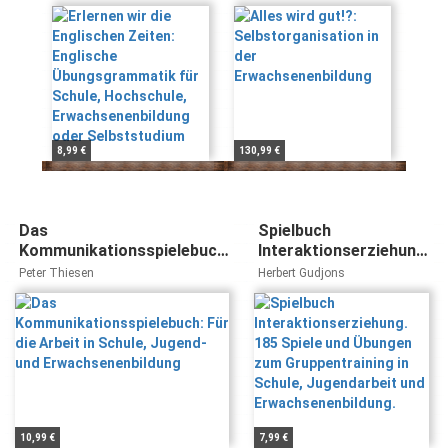
Übungsgrammatik
Erwachsenenbildung
Hubert Klingenberger
für Schule,
Hochschule,
Erwachsenenbildung
oder Selbststudium
8,99 €
130,99 €
Das
Spielbuch
Kommunikationsspielebuch:
Interaktionserziehung.
Für die Arbeit in Schule,
185 Spiele und
Peter Thiesen
Herbert Gudjons
Jugend- und
Übungen zum
Erwachsenenbildung
Gruppentraining in
Schule, Jugendarbeit
und
Erwachsenenbildung.
10,99 €
7,99 €