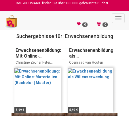
Bei BUCHMARIE finden Sie über 180.000 gebrauchte Bücher.
Toggl
navig
0
0
Suchergebnisse für: Erwachsenenbildung
Erwachsenenbildung:
Erwachsenenbildung
Mit Online-
als
Materialien
Willenserweckung
Christine Zeuner Peter
Coenraad van Houten
(Bachelor | Master)
Faulstich
5,99 €
5,99 €