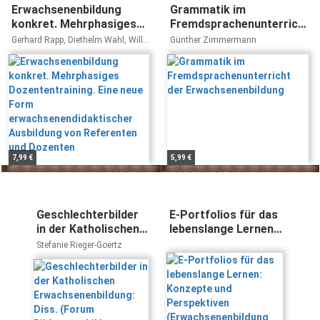
Erwachsenenbildung
Grammatik im
konkret. Mehrphasiges
Fremdsprachenunterricht
Dozententraining. Eine
der Erwachsenenbildung
Gerhard Rapp, Diethelm Wahl, Willi
Günther Zimmermann
neue Form
Wölfing
erwachsenendidaktischer
Ausbildung von
Referenten und Dozenten
7,99 €
5,99 €
Geschlechterbilder
E-Portfolios für das
in der Katholischen
lebenslange Lernen:
Erwachsenenbildung:
Konzepte und
Stefanie Rieger-Goertz
Diss. (Forum
Perspektiven
Bildungsethik)
(Erwachsenenbildung
und
lebensbegleitendes
Lernen)