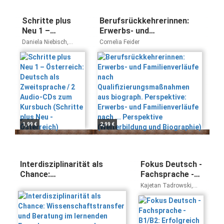
Schritte plus
Berufsrückkehrerinnen:
Neu 1 –
Erwerbs- und
Österreich:
Familienverläufe nach
Daniela Niebisch,
Cornelia Feider
Deutsch als
Qualifizierungsmaßnahmen
Sylvette Penning-
Hiemstra, Franz Specht
Zweitsprache / 2
aus biograph. Perspektive:
Audio-CDs zum
Erwerbs- und
Kursbuch
Familienverläufe nach ...
(Schritte plus
Perspektive (Weiterbildung
Neu -
und Biographie)
Österreich)
1,99 €
2,99 €
Interdisziplinarität als
Fokus Deutsch -
Chance:
Fachsprache -
Wissenschaftstransfer und
B1/B2:
Kajetan Tadrowski,
Beratung im lernenden
Erfolgreich in
Steffen Faust, Andrea
Wogatzke-Zeiger,
Forschungszusammenhang:
Pflegeberufen -
Sigrid Zehren, Barbara
Wissenstransfer
Kurs- und
Welzel