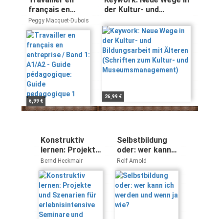
français en
der Kultur- und
entreprise /
Bildungsarbeit mit
Peggy Macquet-Dubois
Band 1: A1/A2 -
Älteren (Schriften zum
Guide
Kultur- und
pédagogique:
Museumsmanagement)
Guide
pedagogique 1
26,99 €
6,99 €
Konstruktiv
Selbstbildung
lernen: Projekte
oder: wer kann
und Szenarien
ich werden und
Bernd Heckmair
Rolf Arnold
für
wenn ja wie?
erlebnisintensive
Seminare und
Workshops
(Beltz
Weiterbildung)