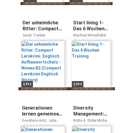
Der unheimliche
Start living 1-
Ritter: Compact
Das 6 Wochen
Lernkrimi.
Training
Sarah Trenker
Manfred Winterheller
Englisch
Aufbauwortschatz
- Niveau B2
(Compact
Lernkrimi Englisch
History)
2,99 €
2,99 €
Generationen
Diversity
lernen gemeinsam:
Management:
Methoden für die
Berufliche
Eva-Maria Antz, Julia
Britta A. Stübe Michael
intergenerationelle
Weiterbildung im
Franz, Norbert Frieters,
Gessler
Annette Scheunpflug
Bildungsarbeit (EB
demografischen