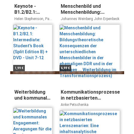
Keynote -
Menschenbild und
B1.2/B2.1:
Menschenbildung:
Intermediate:
Bildungstheoretische
Helen Stephenson, Paul
Johannes Weinberg John Erpenbeck
Student's Book
Konsequenzen der
Dummett, Lewis
Lansford
(Split Edition B)
unterschiedlichen
+ DVD - Unit 7-
Menschenbilder in der
12
ehemaligen DDR und in
der heutigen ...
Weiterbildung im
Transformationsprozess)
1,99 €
6,99 €
Weiterbildung
Kommunikationsprozesse
und kommunales
in netzbasierten
Engagement:
Lernszenarien: Eine
Anke Petschenka
Anregungen für
inhaltsanalytische
die Praxis
Untersuchung zum
tutoriell betreuten Lernen
im asynchronen ...
(Medienpädagogik und