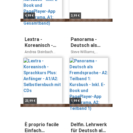
Gesamtband)
4,99 €
3,99 €
Lextra -
Panorama -
Koreanisch -
Deutsch als
Sprachkurs
Fremdsprache -
Andrea Steinbach
Steve Williams,
Plus: Anfänger -
A2: Teilband 1:
Young-Ja Beckers-Kim
Friederike Jin, Andrea
Finster, Verena Paar-
A1/A2:
Kursbuch - Inkl.
Grünbichler, Dagmar
Selbstlernbuch
E-Book und
Giersberg
mit CDs
PagePlayer-App
(Panorama, A2:
Teilband 1)
23,99 €
1,99 €
È proprio facile
Delfin. Lehrwerk
Einfach
für Deutsch als