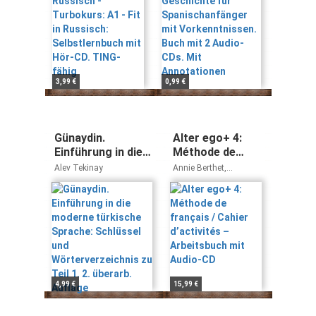
Sáez
mit Hör-CD.
Buch mit 2 Audio-
TING-fähig
CDs. Mit
Annotationen
3,99 €
0,99 €
Günaydin.
Alter ego+ 4:
Einführung in die
Méthode de
moderne
français / Cahier
Alev Tekinay
Annie Berthet,
türkische
d’activités –
Emmanuelle Daill,
Catherine Hugot,
Sprache:
Arbeitsbuch mit
Monique
Schlüssel und
Audio-CD
Waendendries,
Wörterverzeichnis
Véronique M. Kizirian
zu Teil 1. 2.
überarb. Auflage
4,99 €
15,99 €