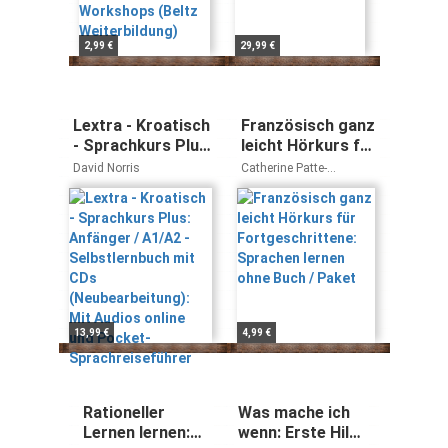
2,99 €
29,99 €
Lextra - Kroatisch
Französisch ganz
- Sprachkurs Plus:
leicht Hörkurs für
Anfänger / A1/A2
Fortgeschrittene:
David Norris
Catherine Patte-
- Selbstlernbuch
Sprachen lernen
Möllmann Nicole Laudut
mit CDs
ohne Buch /
(Neubearbeitung):
Paket
Mit Audios online
und Pocket-
Sprachreiseführer
13,99 €
4,99 €
Rationeller
Was mache ich
Lernen lernen:
wenn: Erste Hilfe