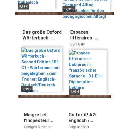
den pädagogischen
Alltag)
0,99 €
12,99 €
Das große Oxford
Espaces
Wörterbuch -
littéraires -
Second Edition /
Lektüren in
Cyril Gély
B1-C1 -
französischer
Wörterbuch mit
Sprache - B1-
beigelegtem Exam
B1+: Diplomatie
Trainer: Englisch-
- Lektüre
Deutsch/Deutsch-
Englisch
9,99 €
4,99 €
Maigret et
Go for it! A2:
l'Inspecteur
Englisch /
Malgracieux
Teacher’s
Georges Simenon
Brigitte Köper