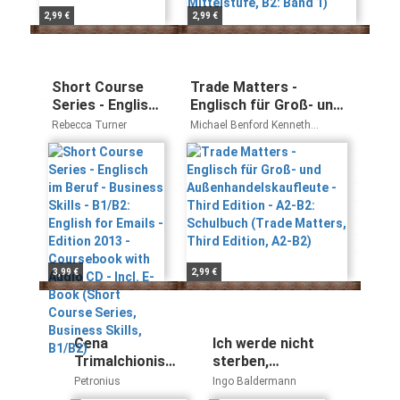
2,99 €
2,99 €
Short Course
Trade Matters -
Series - Englisch
Englisch für Groß- und
im Beruf -
Außenhandelskaufleute
Rebecca Turner
Michael Benford Kenneth
Business Skills -
- Third Edition - A2-B2:
Thomson
B1/B2: English
Schulbuch (Trade
for Emails -
Matters, Third Edition,
Edition 2013 -
A2-B2)
Coursebook
with Audio CD -
Incl. E-Book
(Short Course
3,99 €
2,99 €
Series, Business
Skills, B1/B2)
Cena
Ich werde nicht
Trimalchionis
sterben,
Gastmahl bei
sondern leben:
Petronius
Ingo Baldermann
Trimalchio: dtv
Psalmen als