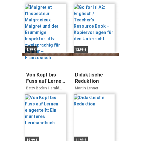
Maigret und der
Resource Book
Brummige
–
Inspektor: dtv
Kopiervorlagen
zweisprachig für
für den
Könner –
Unterricht
Französisch
1,99 €
12,99 €
Von Kopf bis
Didaktische
Fuss auf Lernen
Reduktion
eingestellt: Ein
Betty Boden Harald
Martin Lehner
munteres
Gross
Lernhandbuch
19,99 €
11,99 €