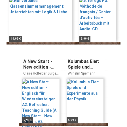
Catherine Hugot,
Arbeitsbuch mit
Monique
Audio-CD
Waendendries,
Véronique M. Kizirian
19,99 €
9,99 €
A New Start -
Kolumbus Eier:
New edition -
Spiele und
Englisch für
Experimente aus
Claire Holfelder Jürgen
Wilhelm Spemann
Wiedereinsteiger
der Physik
Ettenauer
- A2: Refresher:
Teaching Guide
(A New Start -
New edition, A2:
Refresher)
2,99 €
5,99 €