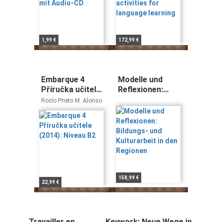
1,99 €
172,99 €
Embarque 4
Modelle und
Příručka učitele
Reflexionen:
(2014): Niveau
Bildungs- und
Rocío Prieto M. Alonso
B2
Kulturarbeit in
den Regionen
158,99 €
22,99 €
Travailler en
Keywork: Neue Wege in