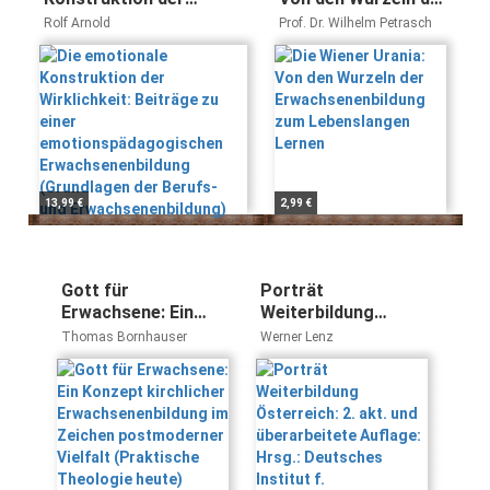
Ballhausen, Günter Krenn
Wirklichkeit: Beiträge zu
Erwachsenenbildung
Rolf Arnold
Prof. Dr. Wilhelm Petrasch
einer
zum Lebenslangen
emotionspädagogischen
Lernen
Erwachsenenbildung
(Grundlagen der Berufs-
und
Erwachsenenbildung)
13,99 €
2,99 €
Gott für
Porträt
Erwachsene: Ein
Weiterbildung
Konzept kirchlicher
Österreich: 2. akt.
Thomas Bornhauser
Werner Lenz
Erwachsenenbildung
und überarbeitete
im Zeichen
Auflage: Hrsg.:
postmoderner
Deutsches Institut
Vielfalt (Praktische
f.
Theologie heute)
Erwachsenenbildung
(Länderporträts)