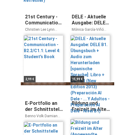
21st Century -
DELE - Aktuelle
Communication
Ausgabe: DELE
- B2.2/C1.1:
B1. Übungsbuch
Christien Lee Lynn
Mónica García-Viñó
Level 4:
+ Audio zum
Bonesteel
Sánchez
Student's Book
Herunterladen
[spanische
Sprache]: Libro
+ CD - B1 (New
Edition 2013)
(Preparación Al
Dele - ... Y
2,99 €
15,99 €
Adultos -
Preparación Al
Dele - Nivel B1)
E-Portfolio an
Bildung und
der Schnittstelle
Freizeit im Alter
von Studium und
(Angewandte
Benno Volk Damian
Beruf (Medien in
Alterskunde)
Miller
der
Wissenschaft)