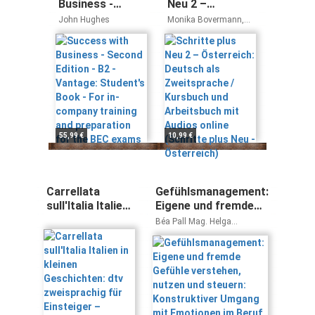
Business -
Neu 2 –
Second Edition -
Österreich:
John Hughes
Monika Bovermann,
B2 - Vantage:
Deutsch als
Daniela Niebisch,
Sylvette Penning-
Student's Book -
Zweitsprache /
Hiemstra, Angela Pude,
For in-company
Kursbuch und
Franz Specht
training and
Arbeitsbuch mit
preparation for
Audios online
the BEC exams
(Schritte plus
Neu -
Österreich)
55,99 €
10,99 €
Carrellata
Gefühlsmanagement:
sull'Italia Italien
Eigene und fremde
in kleinen
Gefühle verstehen,
Béa Pall Mag. Helga
Geschichten: dtv
nutzen und steuern:
Kernstock-Redl
zweisprachig für
Konstruktiver
Einsteiger –
Umgang mit
Italienisch
Emotionen im Beruf,
Team und Alltag
(Praxisbücher für