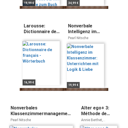
19,99 €
34,99 €
Larousse:
Nonverbale
Dictionnaire de
Intelligenz im
français -
Klassenzimmer:
Pearl Nitsche
Wörterbuch
Unterrichten mit
Logik & Liebe
16,99 €
19,99 €
Nonverbales
Alter ego+ 3:
Klassenzimmermanagement:
Méthode de
Unterrichten mit Logik &
français / Cahier
Pearl Nitsche
Annie Berthet,
Liebe
d’activités –
Emmanuelle Daill,