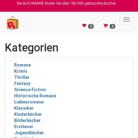
Bei BUCHMARIE finden Sie über 180.000 gebrauchte Bücher.
Toggl
navig
0
0
Kategorien
Romane
Krimis
Thriller
Fantasy
Science Fiction
Historische Romane
Liebesromane
Klassiker
Kinderbücher
Bilderbücher
Erstleser
Jugendbücher