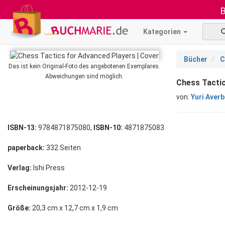
B
Kategorien
Bücher
C
Das ist kein Original-Foto des angebotenen Exemplares.
Abweichungen sind möglich.
Chess Tactic
von:
Yuri Aver
ISBN-13:
9784871875080,
ISBN-10:
4871875083
paperback:
332 Seiten
Verlag:
Ishi Press
Erscheinungsjahr:
2012-12-19
Größe:
20,3 cm x 12,7 cm x 1,9 cm