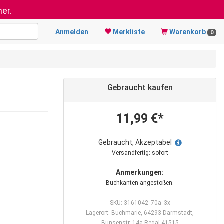
er.
Anmelden
Merkliste
Warenkorb
0
Gebraucht kaufen
11,99 €*
Gebraucht, Akzeptabel
Versandfertig: sofort
Anmerkungen:
Buchkanten angestoßen.
SKU: 3161042_70a_3x
Lagerort: Buchmarie, 64293 Darmstadt,
Bunsenstr. 14a Regal 41515