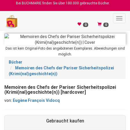
Bei BUCHMARIE finden Sie über 180.000 gebrauchte Bücher.
Toggl
navig
0
0
Das ist kein Original-Foto des angebotenen Exemplares. Abweichungen sind
möglich.
Bücher
Memoiren des Chefs der Pariser Sicherheitspolizei
(Krimi(nal)geschichte(n))
Memoiren des Chefs der Pariser Sicherheitspolizei
(Krimi(nal)geschichte(n)) [hardcover]
von:
Eugène François Vidocq
Gebraucht kaufen