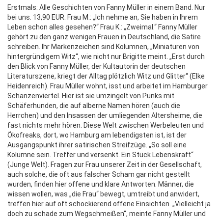
Erstmals: Alle Geschichten von Fanny Müller in einem Band. Nur
bei uns. 13,90 EUR. Frau M.: „Ich nehme an, Sie haben in Ihrem
Leben schon alles gesehen?“ Frau K.: „Zweimal.“ Fanny Müller
gehört zu den ganz wenigen Frauen in Deutschland, die Satire
schreiben. Ihr Markenzeichen sind Kolumnen, „Miniaturen von
hintergründigem Witz“, wie nicht nur Brigitte meint. „Erst durch
den Blick von Fanny Müller, der Kultautorin der deutschen
Literaturszene, kriegt der Alltag plötzlich Witz und Glitter“ (Elke
Heidenreich). Frau Müller wohnt, isst und arbeitet im Hamburger
Schanzenviertel. Hier ist sie umzingelt von Punks mit
Schäferhunden, die auf alberne Namen hören (auch die
Herrchen) und den Insassen der umliegenden Altersheime, die
fast nichts mehr hören. Diese Welt zwischen Werbeleuten und
Ökofreaks, dort, wo Hamburg am lebendigsten ist, ist der
Ausgangspunkt ihrer satirischen Streifzüge. „So soll eine
Kolumne sein. Treffer und versenkt. Ein Stück Lebenskraft“
(Junge Welt). Fragen zur Frau unserer Zeit in der Gesellschaft,
auch solche, die oft aus falscher Scham gar nicht gestellt
wurden, finden hier offene und klare Antworten. Männer, die
wissen wollen, was „die Frau“ bewegt, umtreibt und anwidert,
treffen hier auf oft schockierend offene Einsichten. „Vielleicht ja
doch zu schade zum Wegschmeißen“, meinte Fanny Müller und