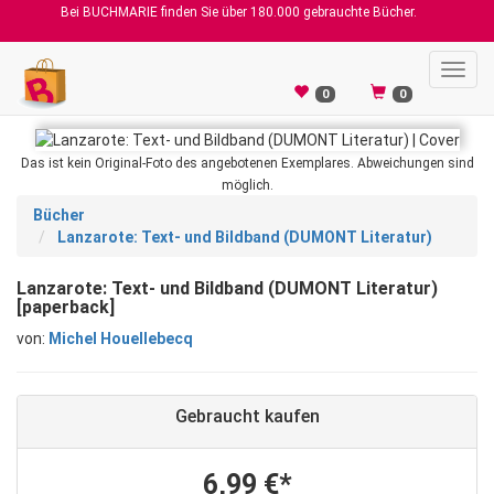
Bei BUCHMARIE finden Sie über 180.000 gebrauchte Bücher.
Toggl
navig
0
0
Das ist kein Original-Foto des angebotenen Exemplares. Abweichungen sind
möglich.
Bücher
Lanzarote: Text- und Bildband (DUMONT Literatur)
Lanzarote: Text- und Bildband (DUMONT Literatur)
[paperback]
von:
Michel Houellebecq
Gebraucht kaufen
6,99 €*