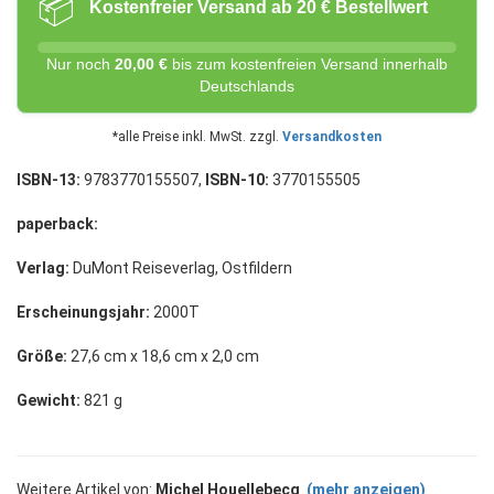
📦
Kostenfreier Versand ab 20 € Bestellwert
Nur noch
20,00 €
bis zum kostenfreien Versand innerhalb
Deutschlands
*alle Preise inkl. MwSt. zzgl.
Versandkosten
ISBN-13:
9783770155507,
ISBN-10:
3770155505
paperback:
Verlag:
DuMont Reiseverlag, Ostfildern
Erscheinungsjahr:
2000T
Größe:
27,6 cm x 18,6 cm x 2,0 cm
Gewicht:
821 g
Weitere Artikel von:
Michel Houellebecq
(mehr anzeigen)