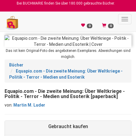
Bei BUCHMARIE finden Sie über 180.000 gebrauchte Bücher.
Toggl
navig
0
0
Das ist kein Original-Foto des angebotenen Exemplares. Abweichungen sind
möglich.
Bücher
Equapio.com - Die zweite Meinung: Über Weltkriege -
Politik - Terror - Medien und Esoterik
Equapio.com - Die zweite Meinung: Über Weltkriege -
Politik - Terror - Medien und Esoterik [paperback]
von:
Martin M. Luder
Gebraucht kaufen