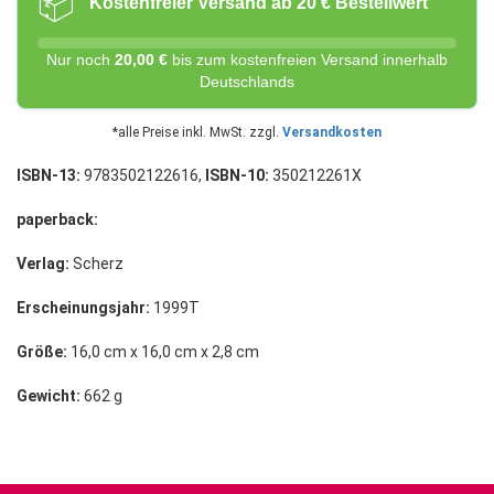
📦
Kostenfreier Versand ab 20 € Bestellwert
Nur noch
20,00 €
bis zum kostenfreien Versand innerhalb
Deutschlands
*alle Preise inkl. MwSt. zzgl.
Versandkosten
ISBN-13:
9783502122616,
ISBN-10:
350212261X
paperback:
Verlag:
Scherz
Erscheinungsjahr:
1999T
Größe:
16,0 cm x 16,0 cm x 2,8 cm
Gewicht:
662 g