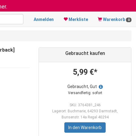
er.
Anmelden
Merkliste
Warenkorb
0
erback]
Gebraucht kaufen
5,99 €*
Gebraucht, Gut
Versandfertig: sofort
SKU: 3764381_246
Lagerort: Buchmarie, 64293 Darmstadt,
Bunsenstr. 14a Regal 40294
In den Warenkorb