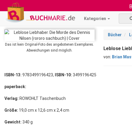
B
Kategorien
Bücher
L
Das ist kein Original-Foto des angebotenen Exemplares.
Leblose Lieb
Abweichungen sind möglich.
von:
Brian Mas
ISBN-13:
9783499196423,
ISBN-10:
3499196425
paperback:
Verlag:
ROWOHLT Taschenbuch
Größe:
19,0 cm x 12,6 cm x 2,4 cm
Gewicht:
340 g