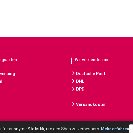
ngsarten
Wir versenden mit
weisung
Deutsche Post
l
DHL
DPD
Versandkosten
 für anonyme Statistik, um den Shop zu verbessern.
Mehr erfahren