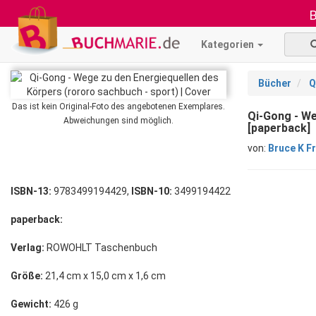
B
Kategorien
Bücher
Q
Das ist kein Original-Foto des angebotenen Exemplares.
Qi-Gong - We
Abweichungen sind möglich.
[paperback]
von:
Bruce K F
ISBN-13:
9783499194429,
ISBN-10:
3499194422
paperback:
Verlag:
ROWOHLT Taschenbuch
Größe:
21,4 cm x 15,0 cm x 1,6 cm
Gewicht:
426 g