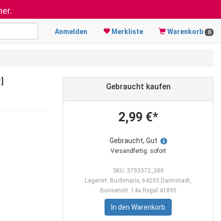
er.
Anmelden
Merkliste
Warenkorb
0
]
Gebraucht kaufen
2,99 €*
Gebraucht, Gut
Versandfertig: sofort
SKU: 3793372_388
Lagerort: Buchmarie, 64293 Darmstadt,
Bunsenstr. 14a Regal 41895
In den Warenkorb