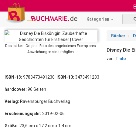
B
Kategorien
Bücher
D
Das ist kein Original-Foto des angebotenen Exemplares.
Disney Die E
Abweichungen sind möglich.
von:
Thilo
ISBN-13:
9783473491230,
ISBN-10:
3473491233
hardcover:
96 Seiten
Verlag:
Ravensburger Buchverlag
Erscheinungsjahr:
2019-02-06
Größe:
23,6 cm x 17,2 cm x 1,4 cm