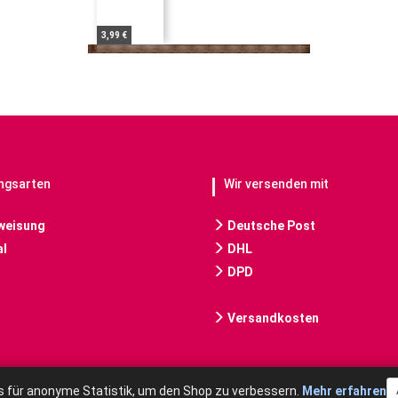
3,99 €
ngsarten
Wir versenden mit
weisung
Deutsche Post
l
DHL
DPD
Versandkosten
 für anonyme Statistik, um den Shop zu verbessern.
Mehr erfahren