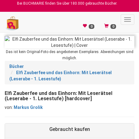
Bei BUCHMARIE finden Sie über 180.000 gebrauchte Bücher.
Toggl
navig
0
0
Das ist kein Original-Foto des angebotenen Exemplares. Abweichungen sind
möglich.
Bücher
Elfi Zauberfee und das Einhorn: Mit Leserätsel
(Leserabe - 1. Lesestufe)
Elfi Zauberfee und das Einhorn: Mit Leserätsel
(Leserabe - 1. Lesestufe) [hardcover]
von:
Markus Grolik
Gebraucht kaufen