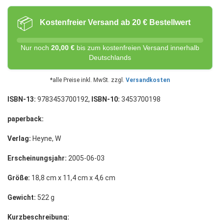
📦
Kostenfreier Versand ab 20 € Bestellwert
Nur noch
20,00 €
bis zum kostenfreien Versand innerhalb
Deutschlands
*alle Preise inkl. MwSt. zzgl.
Versandkosten
ISBN-13:
9783453700192,
ISBN-10:
3453700198
paperback:
Verlag:
Heyne, W
Erscheinungsjahr:
2005-06-03
Größe:
18,8 cm x 11,4 cm x 4,6 cm
Gewicht:
522 g
Kurzbeschreibung: