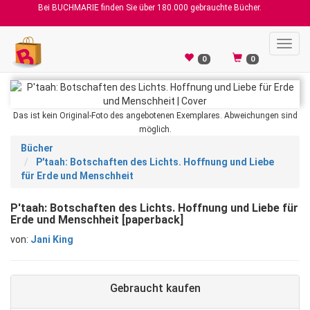
Bei BUCHMARIE finden Sie über 180.000 gebrauchte Bücher.
Toggl
navig
0
0
Das ist kein Original-Foto des angebotenen Exemplares. Abweichungen sind
möglich.
Bücher
P'taah: Botschaften des Lichts. Hoffnung und Liebe
für Erde und Menschheit
P'taah: Botschaften des Lichts. Hoffnung und Liebe für
Erde und Menschheit [paperback]
von:
Jani King
Gebraucht kaufen