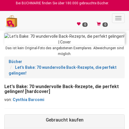
Bei BUCHMARIE finden Sie über 180.000 gebrauchte Bücher.
Toggl
navig
0
0
Das ist kein Original-Foto des angebotenen Exemplares. Abweichungen sind
möglich.
Bücher
Let's Bake: 70 wundervolle Back-Rezepte, die perfekt
gelingen!
Let's Bake: 70 wundervolle Back-Rezepte, die perfekt
gelingen! [hardcover]
von:
Cynthia Barcomi
Gebraucht kaufen