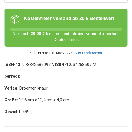
📦
Kostenfreier Versand ab 20 € Bestellwert
Nur noch
20,00 €
bis zum kostenfreien Versand innerhalb
Deutschlands
*alle Preise inkl. MwSt. zzgl.
Versandkosten
ISBN-13:
9783426860977,
ISBN-10:
342686097X
perfect:
Verlag:
Droemer Knaur
Größe:
19,6 cm x 12,4 cm x 4,0 cm
Gewicht:
499 g