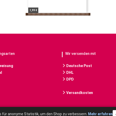
1,99 €
ngsarten
Wir versenden mit
weisung
Deutsche Post
l
DHL
DPD
Versandkosten
 für anonyme Statistik, um den Shop zu verbessern.
Mehr erfahren