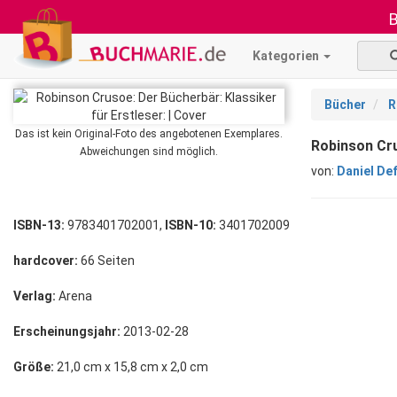
B
Kategorien
Bücher
R
Das ist kein Original-Foto des angebotenen Exemplares.
Robinson Cru
Abweichungen sind möglich.
von:
Daniel De
ISBN-13:
9783401702001,
ISBN-10:
3401702009
hardcover:
66 Seiten
Verlag:
Arena
Erscheinungsjahr:
2013-02-28
Größe:
21,0 cm x 15,8 cm x 2,0 cm