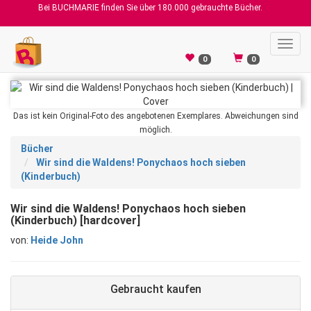
Bei BUCHMARIE finden Sie über 180.000 gebrauchte Bücher.
Toggl
navig
0
0
Das ist kein Original-Foto des angebotenen Exemplares. Abweichungen sind
möglich.
Bücher
Wir sind die Waldens! Ponychaos hoch sieben
(Kinderbuch)
Wir sind die Waldens! Ponychaos hoch sieben
(Kinderbuch) [hardcover]
von:
Heide John
Gebraucht kaufen