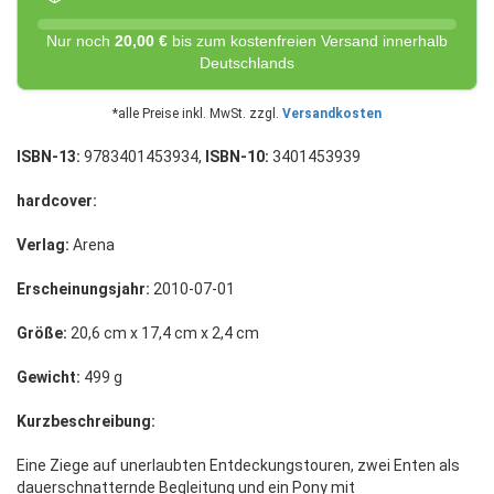
Nur noch
20,00 €
bis zum kostenfreien Versand innerhalb
Deutschlands
*alle Preise inkl. MwSt. zzgl.
Versandkosten
ISBN-13:
9783401453934,
ISBN-10:
3401453939
hardcover:
Verlag:
Arena
Erscheinungsjahr:
2010-07-01
Größe:
20,6 cm x 17,4 cm x 2,4 cm
Gewicht:
499 g
Kurzbeschreibung:
Eine Ziege auf unerlaubten Entdeckungstouren, zwei Enten als
dauerschnatternde Begleitung und ein Pony mit