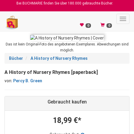
Bei BUCHMARIE finden Sie über 180.000 gebrauchte Bücher.
Toggl
navig
0
0
Das ist kein Original-Foto des angebotenen Exemplares. Abweichungen sind
möglich.
Bücher
A History of Nursery Rhymes
A History of Nursery Rhymes [paperback]
von:
Percy B. Green
Gebraucht kaufen
18,99 €*