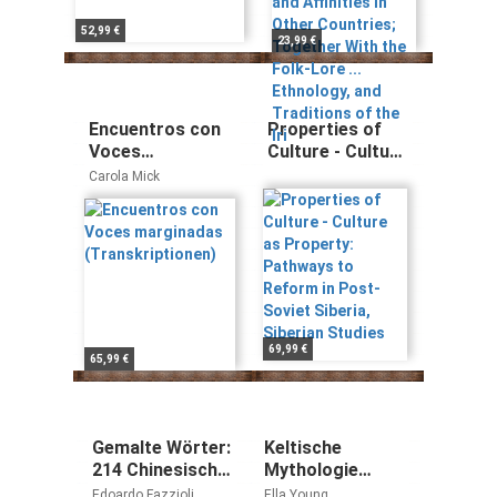
the Folk-Lore ...
Ethnology, and
52,99 €
23,99 €
Traditions of
the Iri
Encuentros con
Properties of
Voces
Culture - Culture
marginadas
as Property:
Carola Mick
(Transkriptionen)
Pathways to
Reform in Post-
Soviet Siberia,
Siberian Studies
69,99 €
65,99 €
Gemalte Wörter:
Keltische
214 Chinesische
Mythologie
Schriftzeichen -
(Celtica)
Edoardo Fazzioli
Ella Young