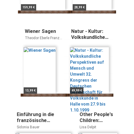
159,99 €
28,99 €
Wiener Sagen
Natur - Kultur:
Volkskundliche
Theodor Eberle Franz
Perspektiven
S. Sklenitzka
auf Mensch und
Umwelt 32.
Kongress der
Deutschen
Gesellschaft für
Volkskunde in
Halle vom 27.9
bis 1.10.1999
13,99 €
49,99 €
Einführung in die
Other People's
französische
Children:
Gegenwartspoesie:
Cultural Conflict
Sidonia Bauer
Lisa Delpit
Strukturiert anhand des
in the