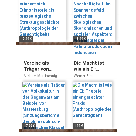
praxeologische
ökologischen,
Strukturgeschichte
ökonomischen
(Anthropologie der
und sozialen
Gerechtigkeit)
Aspekten: Am
Beispiel der
Palmölproduktion
in Indonesien
10,99 €
18,99 €
Vereine als
Die Macht ist
Träger von
wie ein Ei:
Volkskultur in der
Theorie einer
Michael Martischnig
Werner Zips
Gegenwart am
gerechten
Beispiel von
Praxis
Mattersburg
(Anthropologie
(Sitzungsberichte
der
der
Gerechtigkeit)
philosophisch-
historischen
Klasse)
17,99 €
1,99 €