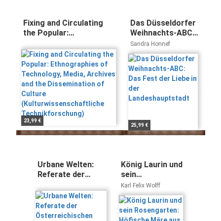
Fixing and Circulating
Das Düsseldorfer
the Popular:
Weihnachts-ABC:
Ethnographies of
Das Fest der
Sandra Honnef
Technology, Media,
Liebe in der
Archives and the
Landeshauptstadt
Dissemination of Culture
(Kulturwissenschaftliche
Technikforschung)
23,99 €
25,99 €
Urbane Welten:
König Laurin und
Referate der
sein
Österreichischen
Rosengarten:
Karl Felix Wolff
Volkskundetagung
Höfische Märe
1998 in Linz
aus den
(Buchreihe der
Dolomiten