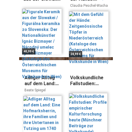
/ Figurálna
Zeitgenössische
Claudia Peschel-Wacha
keramika zo
Töpfer in
Slovenska: Der
Niederösterreich
Nationalkünstler
(Kataloge des
Ignác Bizmayer /
Österreichischen
Národný umelec
Museums für
Ignác Bizmayer
Volkskunde in
(Kataloge des
Wien)
Österreichischen
40,99 €
24,99 €
Museums für
Volkskunde in
Wien)
Adliger Alltag
Volkskundliche
auf dem Land:
Fallstudien:
Eine
Profile
Beate Spiegel
Hofmarksherrin,
empirischer
ihre Familien und
Kulturforschung
ihre Untertanen
heute
in Tutzing um
(Münchner
1740 (Münchner
Beiträge zur
Beiträge zur
Volkskunde)
Volkskunde)