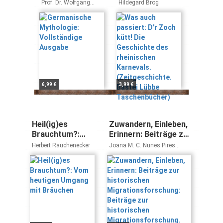
Vollständige
Zoch kütt! Die
Prof. Dr. Wolfgang
Hildegard Brog
Ausgabe
Geschichte des
Golther
rheinischen
Karnevals.
(Zeitgeschichte.
Bastei Lübbe
Taschenbücher)
6,99 €
3,99 €
Heil(ig)es
Zuwandern, Einleben,
Brauchtum?:
Erinnern: Beiträge zur
Vom heutigen
historischen
Herbert Rauchenecker
Joana M. C. Nunes Pires
Umgang mit
Migrationsforschung:
Tavares
Bräuchen
Beiträge zur
historischen
Migrationsforschung.
Referate des 7.
Forums ... Blätter für
Volks- und