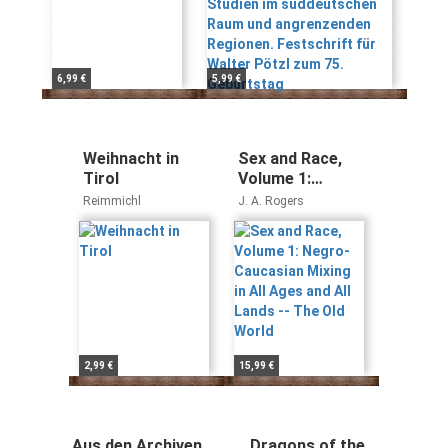
für Walter Pötzl zum
75. Geburtstag
6,99 €
5,99 €
Weihnacht in
Sex and Race,
Tirol
Volume 1:
Negro-
Reimmichl
J. A. Rogers
Caucasian
Mixing in All
Ages and All
Lands -- The Old
World
2,99 €
15,99 €
Aus den Archiven.
Dragons of the