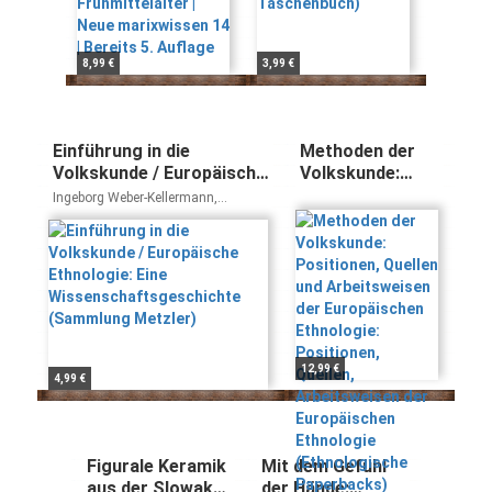
8,99 €
3,99 €
Einführung in die
Methoden der
Volkskunde / Europäische
Volkskunde:
Ethnologie: Eine
Positionen,
Ingeborg Weber-Kellermann,
Wissenschaftsgeschichte
Quellen und
Andreas C. Bimmer, Siegfried Becker
(Sammlung Metzler)
Arbeitsweisen
der
Europäischen
Ethnologie:
Positionen,
Quellen,
Arbeitsweisen
12,99 €
4,99 €
der
Europäischen
Ethnologie
(Ethnologische
Figurale Keramik
Mit dem Gefühl
Paperbacks)
aus der Slowakei
der Hände: