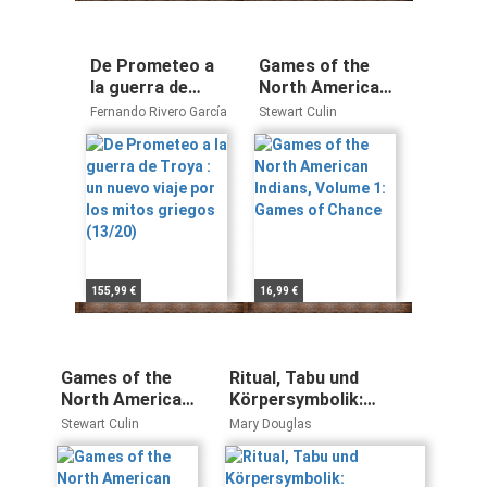
De Prometeo a
Games of the
la guerra de
North American
Troya : un nuevo
Indians, Volume
Fernando Rivero García
Stewart Culin
viaje por los
1: Games of
mitos griegos
Chance
(13/20)
155,99 €
16,99 €
Games of the
Ritual, Tabu und
North American
Körpersymbolik:
Indian, Volume 2:
Sozialanthropologische
Stewart Culin
Mary Douglas
Games of Skill
Studien in
(Games of the
Industriegesellschaft
North American
und Stammeskultur