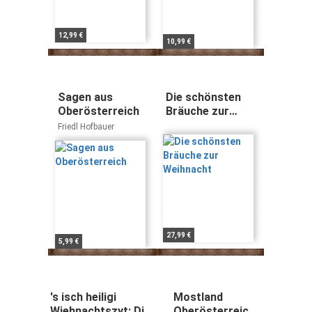
12,99 €
10,99 €
Sagen aus
Die schönsten
Oberösterreich
Bräuche zur
Weihnacht
Friedl Hofbauer
27,99 €
5,99 €
's isch heiligi
Mostland
Wiehnachtszyt: Die
Oberösterreich: