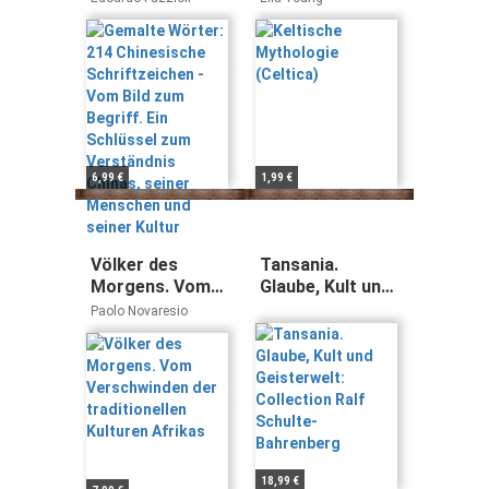
Vom Bild zum
Begriff. Ein
Schlüssel zum
Verständnis
Chinas, seiner
Menschen und
seiner Kultur
6,99 €
1,99 €
Völker des
Tansania.
Morgens. Vom
Glaube, Kult und
Verschwinden
Geisterwelt:
Paolo Novaresio
der
Collection Ralf
traditionellen
Schulte-
Kulturen Afrikas
Bahrenberg
18,99 €