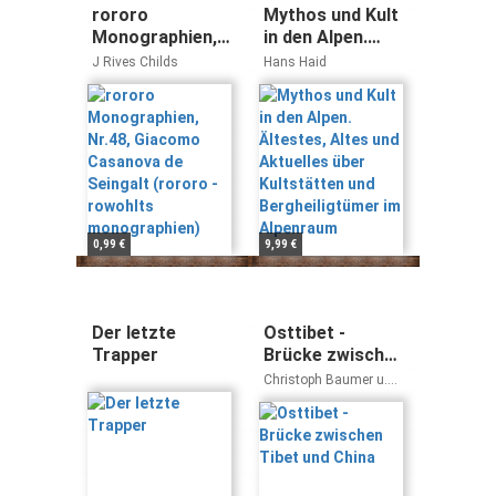
rororo
Mythos und Kult
Monographien,
in den Alpen.
Nr.48, Giacomo
Ältestes, Altes
J Rives Childs
Hans Haid
Casanova de
und Aktuelles
Seingalt (rororo
über Kultstätten
- rowohlts
und
monographien)
Bergheiligtümer
im Alpenraum
0,99 €
9,99 €
Der letzte
Osttibet -
Trapper
Brücke zwischen
Tibet und China
Christoph Baumer u.
Therese Weber