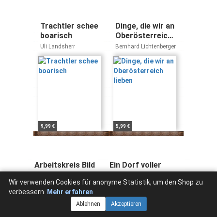
Trachtler schee
Dinge, die wir an
boarisch
Oberösterreich
lieben
Uli Landsherr
Bernhard Lichtenberger
9,99 €
5,99 €
Arbeitskreis Bild
Ein Dorf voller
Druck Papier:
Narren: Karneval -
Wir verwenden Cookies für anonyme Statistik, um den Shop zu
Tagungsband
Idylle -
verbessern.
Mehr erfahren
Ittingen 2004
Rechtsextremismus
(Berliner Blätter:
Ablehnen
Akzeptieren
Ethnographische