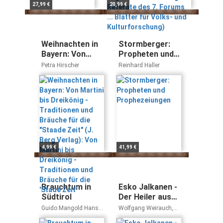
Kulturforschung)
27,99 €
20,99 €
Weihnachten in
Stormberger:
Bayern: Von
Propheten und
Martini bis
Prophezeiungen
Petra Hirscher
Reinhard Haller
Dreikönig -
Traditionen und
Bräuche für die
"Staade Zeit" (J.
Berg Verlag):
Von Martini bis
Dreikönig -
Traditionen und
4,99 €
41,99 €
Bräuche für die
'Stade Zeit'
Brauchtum in
Esko Jalkanen -
Südtirol
Der Heiler aus
dem Norden:
Guido Mangold Hans
Wolfgang Weirauch,
Vom Zauber
Griessmair
Esko Jalkanen, Sirkku