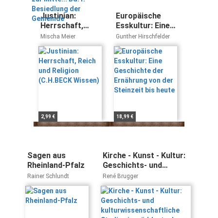
Justinian:
Europäische
Herrschaft,
Esskultur: Eine
Reich und
Geschichte der
Mischa Meier
Gunther Hirschfelder
Religion
Ernährung von
(C.H.BECK
der Steinzeit bis
Wissen)
heute
2,99 €
18,99 €
Sagen aus
Kirche - Kunst - Kultur:
Rheinland-Pfalz
Geschichts- und
kulturwissenschaftliche
Rainer Schlundt
René Brugger
Studien im
süddeutschen Raum
und angrenzenden
Regionen. Festschrift