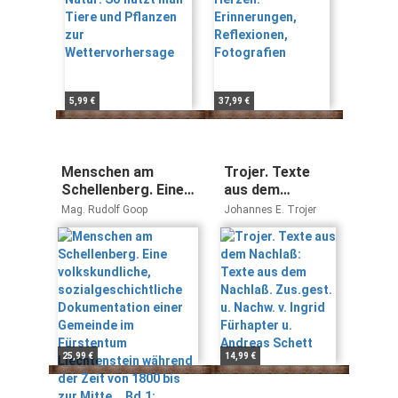
5,99 €
37,99 €
Menschen am
Trojer. Texte
Schellenberg. Eine
aus dem
volkskundliche,
Nachlaß: Texte
Mag. Rudolf Goop
Johannes E. Trojer
sozialgeschichtliche
aus dem
Dokumentation
Nachlaß.
einer Gemeinde im
Zus.gest. u.
Fürstentum
Nachw. v. Ingrid
Liechtenstein
Fürhapter u.
während der Zeit
Andreas Schett
von 1800 bis zur
Mitte... Bd.1:
25,99 €
14,99 €
Besiedlung der
Gemeinde