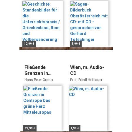
Unterrichtspraxis
mit CD: mit CD -
/ Griechenland,
gesprochen von
Rom und
Gerhard
Völkerwanderung
Tötschinger
12,99 €
5,99 €
Fließende
Wien, m. Audio-
Grenzen in
CD
Centrope Das
Hans Peter Graner
Prof. Friedl Hofbauer
grüne Herz
Mitteleuropas
29,99 €
1,99 €