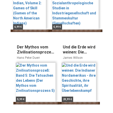
Indians)
(Gesellschaften)
6,99 €
5,99 €
Der Mythos vom
Und die Erde wird
Zivilisationsprozeß:
weinen: Die
Band 5: Die
Indianer
Hans Peter Duerr
James Wilson
Tatsachen des
Nordamerikas -
Lebens (Der Mythos
ihre Geschichte,
vom
ihre Spiritualität,
Zivilisationsprozess
ihr
5)
Überlebenskampf
5,99 €
20,99 €