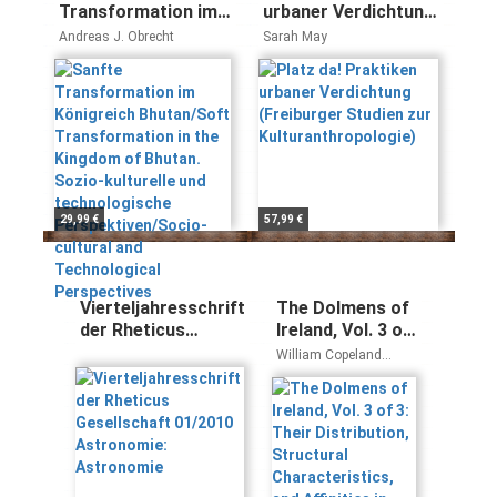
Transformation im
urbaner Verdichtung
Königreich
(Freiburger Studien
Andreas J. Obrecht
Sarah May
Bhutan/Soft
zur
Transformation in
Kulturanthropologie)
the Kingdom of
Bhutan. Sozio-
kulturelle und
technologische
Perspektiven/Socio-
cultural and
29,99 €
57,99 €
Technological
Perspectives
Vierteljahresschrift
The Dolmens of
der Rheticus
Ireland, Vol. 3 of
Gesellschaft
3: Their
William Copeland
01/2010
Distribution,
Borlase
Astronomie:
Structural
Astronomie
Characteristics,
and Affinities in
Other Countries;
Together With