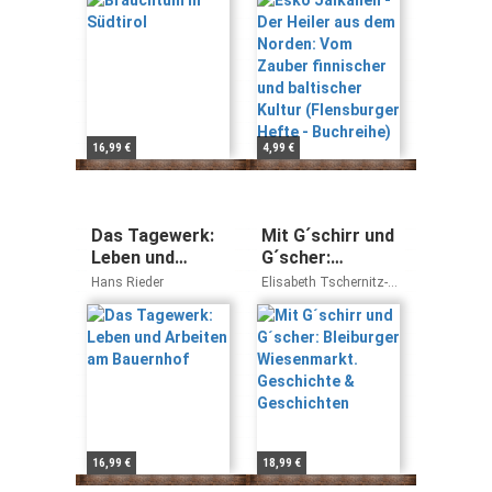
Lumioksa, Sirje Purga
finnischer und
baltischer Kultur
(Flensburger
Hefte -
Buchreihe)
16,99 €
4,99 €
Das Tagewerk:
Mit G´schirr und
Leben und
G´scher:
Arbeiten am
Bleiburger
Hans Rieder
Elisabeth Tschernitz-
Bauernhof
Wiesenmarkt.
Berger Johann Lach
Geschichte &
Geschichten
16,99 €
18,99 €