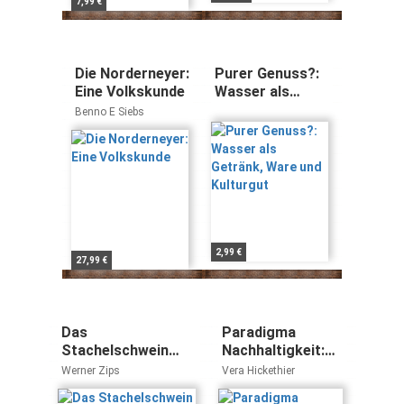
7,99 €
Die Norderneyer:
Purer Genuss?:
Eine Volkskunde
Wasser als
Getränk, Ware
Benno E Siebs
und Kulturgut
2,99 €
27,99 €
Das
Paradigma
Stachelschwein
Nachhaltigkeit:
erinnert sich:
Im Spannungsfeld
Werner Zips
Vera Hickethier
Ethnohistorie als
zwischen