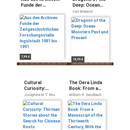
Funde der
Deep: Ocean
Zeitgeschichtlichen
Monsters Past
Carl Wieland
Forschungsstelle
and Present
Ingolstadt 1981 bis
1991
7,99 €
18,99 €
Cultural
The Oera Linda
Curiosity:
Book: From a
Thirteen Stories
Manuscript of
Josephine M.T. Khu
William R. Sandbach
about the
the Thirteenth
Search for
Century, With
Chinese Roots
the Permission
of the
Proprietor C.
Over De Linden,