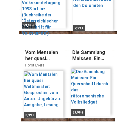
"Österreichischen
Zeitschrift für
Volkskunde")
53,99 €
2,99 €
Vom Mentalen
Die Sammlung
her quasi
Maissen: Ein
Weltmeister:
Querschnitt
Horst Evers
Gesprochen vom
durch das
Autor.
rätoromanische
Ungekürzte
Volksliedgut
Ausgabe,
Lesung
29,99 €
3,99 €