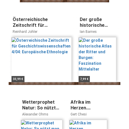
Österreichische
Der große
Zeitschrift für
historische
Geschichtswissenschaften
Atlas der Ritter
Reinhard Johler
Ian Barnes
4/04: Europäische
und Burgen:
Ethnologie
Faszination
Mittelalter
33,99 €
7,99 €
Wetterprophet
Afrika im
Natur: So nützt
Herzen.
man Tiere und
Erinnerungen,
Alexander Ohms
Gert Chesi
Pflanzen zur
Reflexionen,
Wettervorhersage
Fotografien