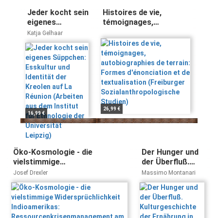
Jeder kocht sein
Histoires de vie,
eigenes
témoignages,
Süppchen:
autobiographies de
Katja Gelhaar
Esskultur und
terrain: Formes
Identität der
d'énonciation et de
Kreolen auf La
textualisation
Réunion
(Freiburger
(Arbeiten aus
Sozialanthropologische
dem Institut für
Studien)
Ethnologie der
Universität
26,99 €
16,99 €
Leipzig)
Öko-Kosmologie - die
Der Hunger und
vielstimmige
der Überfluß.
Widersprüchlichkeit
Kulturgeschichte
Josef Drexler
Massimo Montanari
Indioamerikas:
der Ernährung in
Ressourcenkrisenmanagement
Europa
am Beispiel der Nasa (Páez)
von Tierradentro, Kolumbien