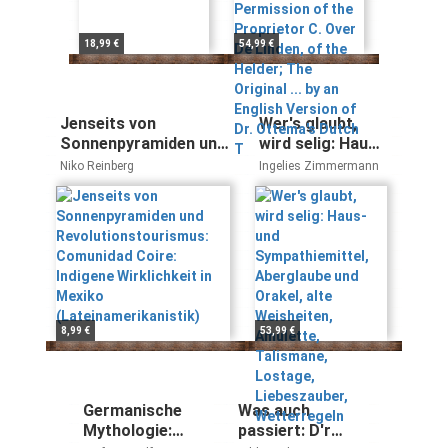
of the Helder;
The Original ...
18,99 €
54,99 €
by an English
Version of Dr.
Ottema's Dutch
T
Jenseits von
Wer's glaubt,
Sonnenpyramiden und
wird selig: Haus-
Revolutionstourismus:
und
Niko Reinberg
Ingelies Zimmermann
Comunidad Coire:
Sympathiemittel,
Indigene Wirklichkeit
Aberglaube und
in Mexiko
Orakel, alte
(Lateinamerikanistik)
Weisheiten,
Amulette,
Talismane,
Lostage,
Liebeszauber,
8,99 €
53,99 €
Wetterregeln
Germanische
Was auch
Mythologie:
passiert: D'r