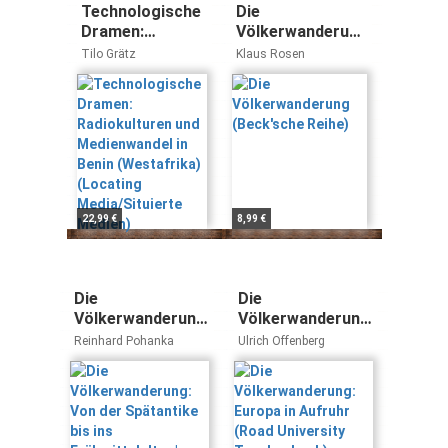
Technologische
Die
Dramen:
Völkerwanderung
Radiokulturen
(Beck'sche
Tilo Grätz
Klaus Rosen
und
Reihe)
Medienwandel in
Benin
(Westafrika)
(Locating
Media/Situierte
Medien)
22,99 €
8,99 €
Die
Die
Völkerwanderung:
Völkerwanderung:
Von der
Europa in Aufruhr
Reinhard Pohanka
Ulrich Offenberg
Spätantike bis ins
(Road University
Frühmittelalter |
Taschenbuch)
Neue marixwissen
14 | Bereits 5.
Auflage