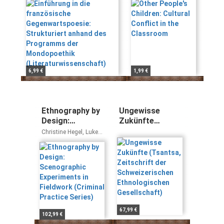
Programms der
Classroom
Mondopoethik
(Literaturwissenschaft)
6,99 €
1,99 €
Ethnography by
Ungewisse
Design:
Zukünfte
Scenographic
(Tsantsa,
Christine Hegel, Luke
Experiments in
Zeitschrift der
Cantarella, Prof George
E. Marcus
Fieldwork
Schweizerischen
(Criminal
Ethnologischen
Practice Series)
Gesellschaft)
67,99 €
102,99 €