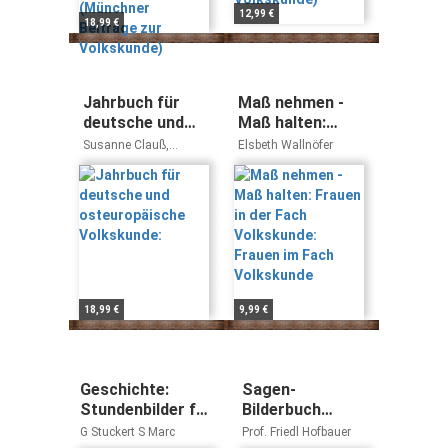
12,99 €
18,99 €
Jahrbuch für
Maß nehmen -
deutsche und
Maß halten:
osteuropäische
Frauen in der
Susanne Clauß,
Elsbeth Wallnöfer
Volkskunde:
Fach
Elisabeth Fendl,
Tilman Kasten, Werner
Volkskunde:
Mezger, Michael
Frauen im Fach
Prosser-Schell, Hans-
Volkskunde
Werner Retterath
18,99 €
9,99 €
Geschichte:
Sagen-
Stundenbilder für
Bilderbuch
die
Oberösterreich
G Stuckert S Marc
Prof. Friedl Hofbauer