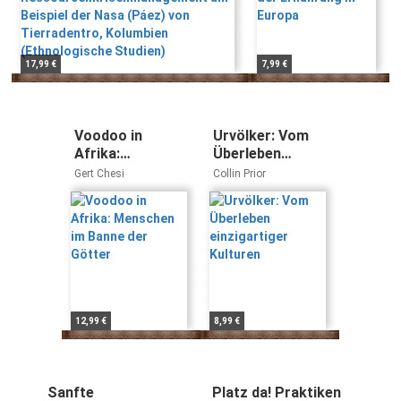
(Ethnologische Studien)
17,99 €
7,99 €
Voodoo in
Urvölker: Vom
Afrika:
Überleben
Menschen im
einzigartiger
Gert Chesi
Collin Prior
Banne der
Kulturen
Götter
12,99 €
8,99 €
Sanfte
Platz da! Praktiken