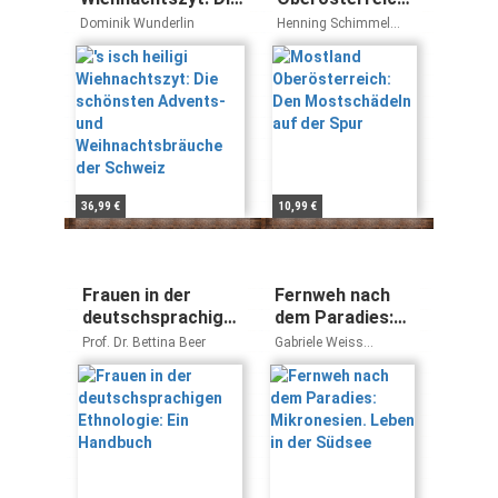
schönsten
Den
Dominik Wunderlin
Henning Schimmel
Advents- und
Mostschädeln
Ernst Simader
Weihnachtsbräuche
auf der Spur
der Schweiz
36,99 €
10,99 €
Frauen in der
Fernweh nach
deutschsprachigen
dem Paradies:
Ethnologie: Ein
Mikronesien.
Prof. Dr. Bettina Beer
Gabriele Weiss
Handbuch
Leben in der
Ferdinand Karl
Südsee