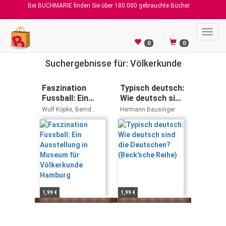
Bei BUCHMARIE finden Sie über 180.000 gebrauchte Bücher.
Toggl
navig
0
0
Suchergebnisse für: Völkerkunde
Faszination
Typisch deutsch:
Fussball: Ein
Wie deutsch sind
Ausstellung in
die Deutschen?
Wulf Köpke, Bernd
Hermann Bausinger
Museum für
(Beck'sche
Schmelz, Broder J
Trede, Carl Triesch
Völkerkunde
Reihe)
Hamburg
1,99 €
1,99 €