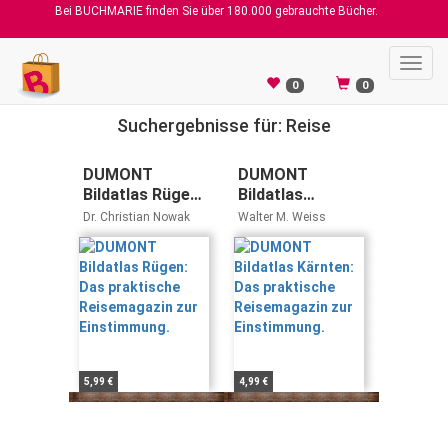
Bei BUCHMARIE finden Sie über 180.000 gebrauchte Bücher.
Toggl
navig
0
0
Suchergebnisse für: Reise
DUMONT
DUMONT
Bildatlas Rügen:
Bildatlas
Das praktische
Kärnten: Das
Dr. Christian Nowak
Walter M. Weiss
Reisemagazin
praktische
zur
Reisemagazin
Einstimmung.
zur
Einstimmung.
5,99 €
4,99 €