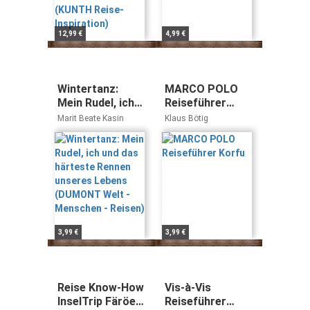
12,99 €
4,99 €
Wintertanz:
MARCO POLO
Mein Rudel, ich
Reiseführer
und das
Korfu
Marit Beate Kasin
Klaus Bötig
härteste Rennen
unseres Lebens
(DUMONT Welt -
Menschen -
Reisen)
3,99 €
3,99 €
Reise Know-How
Vis-à-Vis
InselTrip Färöer:
Reiseführer