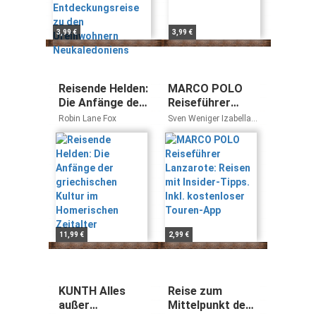
3,99 €
3,99 €
Reisende Helden:
MARCO POLO
Die Anfänge der
Reiseführer
griechischen
Lanzarote:
Robin Lane Fox
Sven Weniger Izabella
Kultur im
Reisen mit
Gawin
Homerischen
Insider-Tipps.
Zeitalter
Inkl. kostenloser
Touren-App
11,99 €
2,99 €
KUNTH Alles
Reise zum
außer
Mittelpunkt des