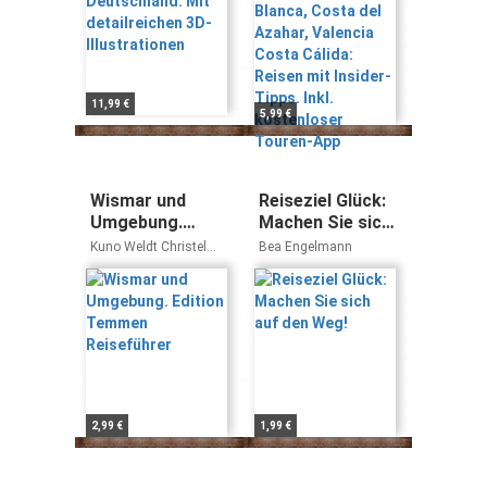
Reisen mit
Insider-Tipps.
Inkl. kostenloser
Touren-App
11,99 €
5,99 €
Wismar und
Reiseziel Glück:
Umgebung.
Machen Sie sich
Edition Temmen
auf den Weg!
Kuno Weldt Christel
Bea Engelmann
Reiseführer
Kindler
2,99 €
1,99 €