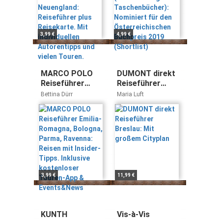
individuellen
Österreichischen
Autorentipps
Buchpreis 2019
und vielen
(Shortlist)
Touren.
3,99 €
4,99 €
MARCO POLO
DUMONT direkt
Reiseführer
Reiseführer
Emilia-Romagna,
Breslau: Mit
Bettina Dürr
Maria Luft
Bologna, Parma,
großem Cityplan
Ravenna: Reisen
mit Insider-
Tipps. Inklusive
kostenloser
Touren-App &
Events&News
3,99 €
11,99 €
KUNTH
Vis-à-Vis