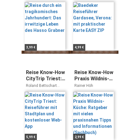
Das irrwitzige
Verona: mit
Leben des
praktischer
Hasso Grabner
Karte EASY ZIP
3,99 €
4,99 €
Reise Know-How
Reise Know-How
CityTrip Triest:
Praxis Wildnis-
Reiseführer mit
Küche: Ratgeber
Roland Bettschart
Rainer Höh
Stadtplan und
mit vielen
Birgit Kofler
kostenloser
praxisnahen
Web-App
Tipps und
Informationen
(Sachbuch)
5,99 €
2,99 €