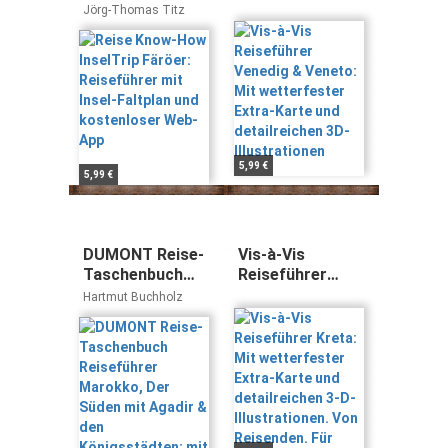
Reiseführer mit
Venedig &
Jörg-Thomas Titz
Insel-Faltplan
Veneto: Mit
und kostenloser
wetterfester
Web-App
Extra-Karte und
detailreichen
3D-Illustrationen
5,99 €
5,99 €
DUMONT Reise-
Vis-à-Vis
Taschenbuch
Reiseführer
Reiseführer
Kreta: Mit
Hartmut Buchholz
Marokko, Der
wetterfester
Süden mit
Extra-Karte und
Agadir & den
detailreichen 3-
Königsstädten:
D-Illustrationen.
mit Online-
Von Reisenden.
Updates als
Für Reisende.
Gratis-Download