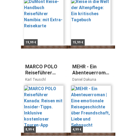
Extra-
Reisekarte
19,99 €
15,99 €
MARCO POLO
MEHR - Ein
Reiseführer
Abenteuerroman
Kanada: Reisen
| Eine emotionale
Karl Teuschl
Daniel Dakuna
mit Insider-
Reisegeschichte
Tipps. Inklusive
über
kostenloser
Freundschaft,
Touren-App
Liebe und
Sehnsucht
8,99 €
4,99 €