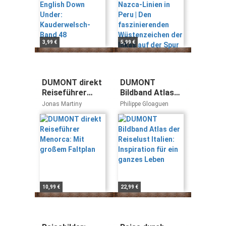
der Inkas auf der
Spur
3,99 €
5,99 €
DUMONT direkt
DUMONT
Reiseführer
Bildband Atlas
Menorca: Mit
der Reiselust
Jonas Martiny
Philippe Gloaguen
großem Faltplan
Italien:
Inspiration für
ein ganzes
Leben
10,99 €
22,99 €