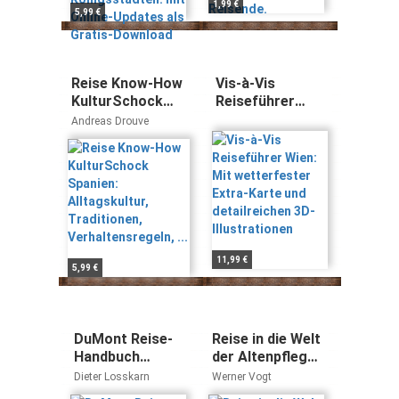
1,99 €
5,99 €
Reise Know-How
Vis-à-Vis
KulturSchock
Reiseführer
Spanien:
Wien: Mit
Andreas Drouve
Alltagskultur,
wetterfester
Traditionen,
Extra-Karte und
Verhaltensregeln,
detailreichen
...
3D-Illustrationen
11,99 €
5,99 €
DuMont Reise-
Reise in die Welt
Handbuch
der Altenpflege:
Reiseführer
Ein kritisches
Dieter Losskarn
Werner Vogt
Namibia: mit
Tagebuch