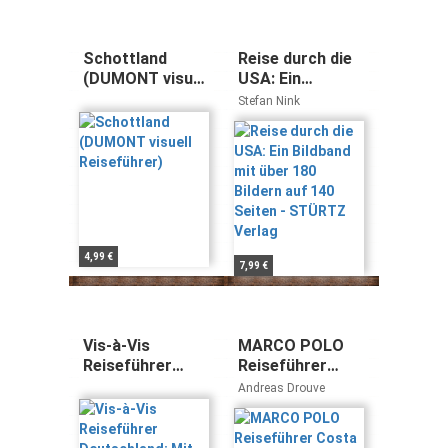
Schottland
Reise durch die
(DUMONT visuell
USA: Ein
Reiseführer)
Bildband mit
Stefan Nink
über 180 Bildern
auf 140 Seiten -
STÜRTZ Verlag
4,99 €
7,99 €
Vis-à-Vis
MARCO POLO
Reiseführer
Reiseführer
Deutschland: Mit
Costa Blanca,
Andreas Drouve
detailreichen
Costa del
3D-Illustrationen
Azahar, Valencia
Costa Cálida: