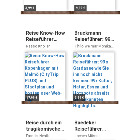
3,99 €
9,99 €
Reise Know-How
Bruckmann
Reiseführer
Reiseführer: 99 x
Kopenhagen mit
Gardasee wie
Rasso Knoller
Thilo Weimar Monika
Malmö (CityTrip
Sie ihn noch
Kellermann
PLUS): mit
nicht kennen.
Stadtplan und
99x Kultur,
kostenloser
Natur, Essen und
Web-App
Hotspots
abseits der
bekannten
Highlights.
17,99 €
5,99 €
Reise durch ein
Baedeker
tragikomisches
Reiseführer
Jahrhundert:
Gardasee,
Francis Nenik
Jochen Müssig