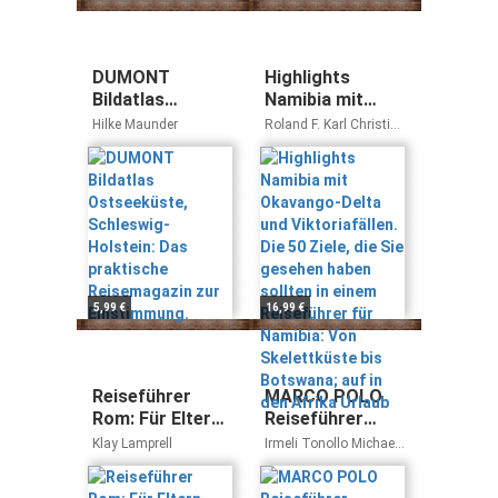
DUMONT
Highlights
Bildatlas
Namibia mit
Ostseeküste,
Okavango-Delta
Hilke Maunder
Roland F. Karl Christian
Schleswig-
und
Heeb
Holstein: Das
Viktoriafällen.
praktische
Die 50 Ziele, die
Reisemagazin
Sie gesehen
zur
haben sollten in
Einstimmung.
einem
Reiseführer für
Namibia: Von
5,99 €
16,99 €
Skelettküste bis
Botswana; auf in
den Afrika
Urlaub
Reiseführer
MARCO POLO
Rom: Für Eltern
Reiseführer
verboten: Rom.
Karibik, Kleine
Klay Lamprell
Irmeli Tonollo Michael
Der cool-
Antillen -
Auwers
verrückte
Barbados,