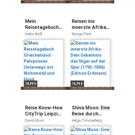
Mein
Reisen ins
Reisetagebuch
innerste Afrika:
Griechenland -
Dem Geheimnis
Heike Wolf
Mungo Park
Peloponnes.
des Niger auf
Unterwegs mit
der Spur (1795-
Wohnmobil und
1806) (Edition
Hund
Erdmann)
18,99 €
16,99 €
Reise Know-How
Shiva Moon: Eine
CityTrip Leipzig:
Reise durch
Reiseführer mit
Indien
David Blum
Helge Timmerberg
Stadtplan und
kostenloser