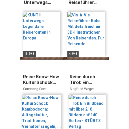
Unterwegs
Reiseführer
Legendäre
Kuba: Mit
Reiserouten in
detailreichen
Europa
3D-
Illustrationen.
Von Reisenden.
Für Reisende.
18,99 €
4,99 €
Reise Know-How
Reise durch
KulturSchock
Tirol: Ein
Kambodscha:
Bildband mit
Samnang Sam
Siegfried Weger
Alltagskultur,
über 210 Bildern
Traditionen,
auf 140 Seiten -
Verhaltensregeln,
STÜRTZ Verlag
...