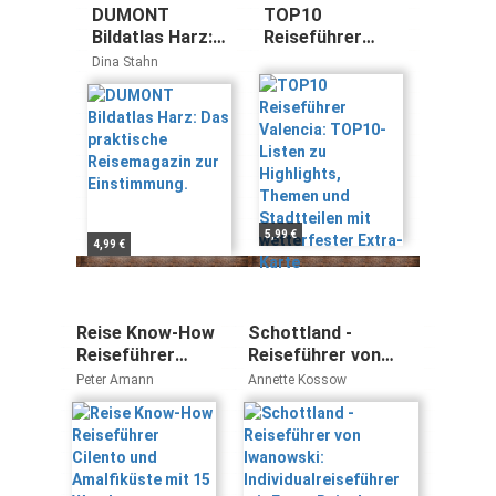
DUMONT
TOP10
Bildatlas Harz:
Reiseführer
Das praktische
Valencia:
Dina Stahn
Reisemagazin
TOP10-Listen zu
zur
Highlights,
Einstimmung.
Themen und
Stadtteilen mit
wetterfester
Extra-Karte
5,99 €
4,99 €
Reise Know-How
Schottland -
Reiseführer
Reiseführer von
Cilento und
Iwanowski:
Peter Amann
Annette Kossow
Amalfiküste mit
Individualreiseführer
15 Wanderungen
mit Extra-
Reisekarte und
Karten-Download
(Reisehandbuch)