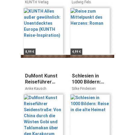
gewöhnlich:
Herzens: Roman
KUNTH Verlag
Ludwig Fels
Unentdecktes
Europa (KUNTH
Reise-
Inspiration)
8,99 €
4,99 €
DuMont Kunst
Schlesien in
Reiseführer
1000 Bildern:
Seidenstraße:
Reise in die alte
Anke Kausch
Silke Findeisen
Von China durch
Heimat
die Wüsten Gobi
und Taklamakan
über den
Karakorum
Highway nach
Pakistan