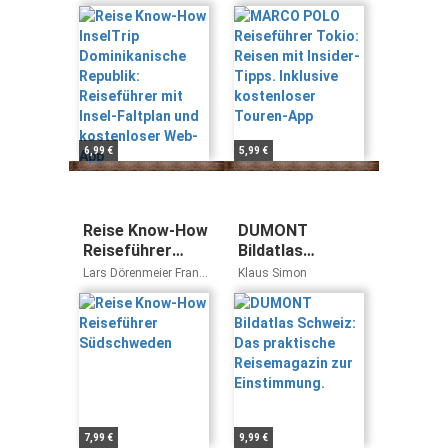
Republik:
mit Insider-
Günther Krauth, Sonja
Blaschke
Reiseführer mit
Tipps. Inklusive
Insel-Faltplan
kostenloser
und kostenloser
Touren-App
Web-App
6,99 €
5,99 €
Reise Know-How
DUMONT
Reiseführer
Bildatlas
Südschweden
Schweiz: Das
Lars Dörenmeier Frank-
Klaus Simon
praktische
Peter Herbst
Reisemagazin
zur
Einstimmung.
7,99 €
9,99 €