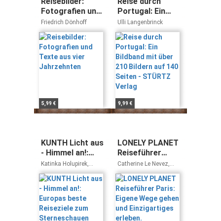
Reisebilder:
Reise durch
Fotografien und
Portugal: Ein
Texte aus vier
Bildband mit
Friedrich Dönhoff
Ulli Langenbrinck
Jahrzehnten
über 210 Bildern
auf 140 Seiten -
STÜRTZ Verlag
5,99 €
9,99 €
KUNTH Licht aus
LONELY PLANET
- Himmel an!:
Reiseführer
Europas beste
Paris: Eigene
Katinka Holupirek,
Catherine Le Nevez,
Reiseziele zum
Wege gehen und
Yasmin Lössl, Christa
Nicola Williams,
Pöppelmann
Christopher Pitts
Sterneschauen
Einzigartiges
(KUNTH Reise-
erleben.
Inspiration)