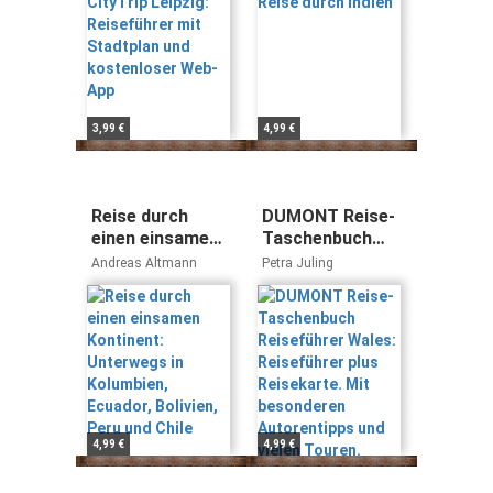
Web-App
3,99 €
4,99 €
Reise durch
DUMONT Reise-
einen einsamen
Taschenbuch
Kontinent:
Reiseführer
Andreas Altmann
Petra Juling
Unterwegs in
Wales:
Kolumbien,
Reiseführer plus
Ecuador,
Reisekarte. Mit
Bolivien, Peru
besonderen
und Chile
Autorentipps
und vielen
Touren.
4,99 €
4,99 €