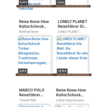
8,99 €
7,99 €
Reise Know-How
LONELY PLANET
KulturSchock
Reiseführer Die
Türkei:
Welt: Ein
Manfred Ferner
LONELY PLANET
Alltagskultur,
Reiseführer für
Deutschland
Traditionen,
alle Länder
Verhaltensregeln,
dieser Erde
...
2,99 €
13,99 €
MARCO POLO
Reise Know-How
Reiseführer
KulturSchock
Lettland, Riga
Russland:
Thoralf Plath
Lothar Deeg Susanne
Alltagskultur,
Brammerloh