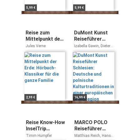
5,99 €
5,99 €
Reise zum
DuMont Kunst
Mittelpunkt der
Reiseführer
Erde: Hörbuch-
Schlesien:
Jules Verne
Izabella Gawin, Dieter
Klassiker für die
Deutsche und
Schulze, Reinhold
Vetter
ganze Familie
polnische
Kulturtraditionen
in einer
europäischen
Grenzregion
2,99 €
16,99 €
Reise Know-How
MARCO POLO
InselTrip
Reiseführer
Dominikanische
Tokio: Reisen
Timm Humpfer
Matthias Reich, Hans-