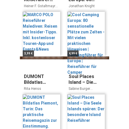
Malediven:
sensationelle
Heiner F. Gstaltmayr
Jonathan Knight
Reisen mit
Plätze zum
Silke Timmer
Insider-Tipps.
Zelten - Mit
Inkl. kostenloser
vielen
Touren-App und
praktischen
Events&News
Hinweisen |
Campingführer
für Europa |
Reiseführer für
3,99 €
4,99 €
Camper
DUMONT
Soul Places
Bildatlas
Island – Die
Piemont, Turin:
Seele Islands
Rita Henss
Sabine Burger
Das praktische
spüren: Der
Alexander Schwarz
Reisemagazin
besondere
zur
Island
Einstimmung.
Reiseführer