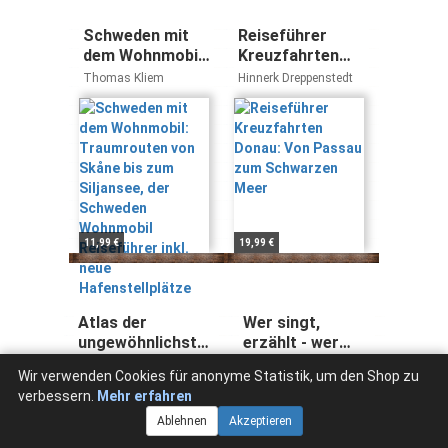
Schweden mit
Reiseführer
dem Wohnmobil:
Kreuzfahrten
Traumrouten
Donau: Von
Thomas Kliem
Hinnerk Dreppenstedt
von Skåne bis
Passau zum
zum Siljansee,
Schwarzen Meer
der Schweden
Wohnmobil
Reiseführer inkl.
neue
Hafenstellplätze
11,99 €
19,99 €
Atlas der
Wer singt,
ungewöhnlichsten
erzählt - wer
Orte - Eine Reise
tanzt, überlebt
Martin Brown Travis
Alexandra Endres
Wir verwenden Cookies für anonyme Statistik, um den Shop zu
zu
(DUMONT
Elborough
verbessern.
Mehr erfahren
verwunschenen
Reiseabenteuer):
Plätzen,
Eine Reise durch
Ablehnen
Akzeptieren
verlassenen
Kolumbien