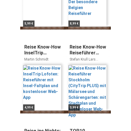
5,99 €
8,99 €
Reise Know-How
Reise Know-How
InselTrip
Reiseführer
Lofoten:
Stockholm
Martin Schmidt
Stefan Krull Lars
Reiseführer mit
(CityTrip PLUS)
Dörenmeier
Insel-Faltplan
mit Mälarsee
und kostenloser
und
Web-App
Schärengarten:
mit Stadtplan
und kostenloser
Web-App
4,99 €
3,99 €
Reise ins Nichts:
TOP10