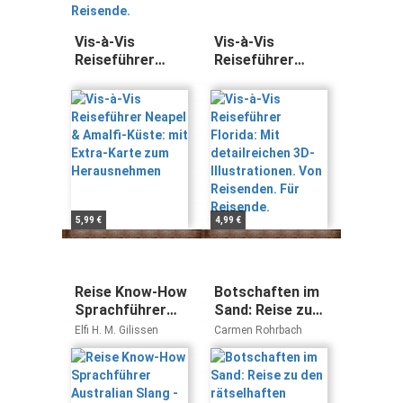
Vis-à-Vis
Vis-à-Vis
Reiseführer
Reiseführer
Neapel & Amalfi-
Florida: Mit
Küste: mit Extra-
detailreichen
Karte zum
3D-
Herausnehmen
Illustrationen.
Von Reisenden.
Für Reisende.
5,99 €
4,99 €
Reise Know-How
Botschaften im
Sprachführer
Sand: Reise zu
Australian Slang
den rätselhaften
Elfi H. M. Gilissen
Carmen Rohrbach
- English Down
Nazca-Linien in
Under:
Peru | Den
Kauderwelsch-
faszinierenden
Band 48
Wüstenzeichen