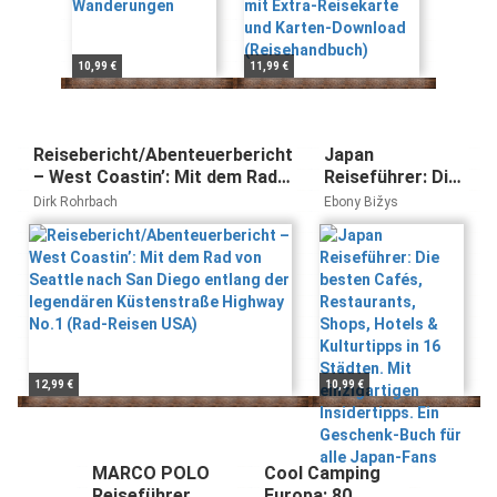
10,99 €
11,99 €
Reisebericht/Abenteuerbericht
Japan
– West Coastin’: Mit dem Rad
Reiseführer: Die
von Seattle nach San Diego
besten Cafés,
Dirk Rohrbach
Ebony Bižys
entlang der legendären
Restaurants,
Küstenstraße Highway No.1
Shops, Hotels &
(Rad-Reisen USA)
Kulturtipps in 16
Städten. Mit
einzigartigen
Insidertipps. Ein
Geschenk-Buch
für alle Japan-
12,99 €
10,99 €
Fans
MARCO POLO
Cool Camping
Reiseführer
Europa: 80