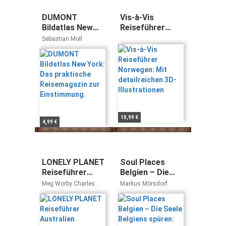
DUMONT
Vis-à-Vis
Bildatlas New
Reiseführer
York: Das
Norwegen: Mit
Sebastian Moll
praktische
detailreichen
Reisemagazin
3D-Illustrationen
zur
Einstimmung.
10,99 €
4,99 €
LONELY PLANET
Soul Places
Reiseführer
Belgien – Die
Australien
Seele Belgiens
Meg Worby Charles
Markus Mörsdorf
spüren: Der
Rawlings-Way
besondere
Belgien
Reiseführer