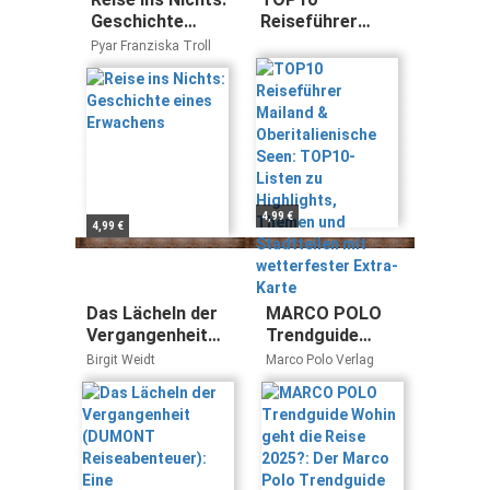
Geschichte
Reiseführer
eines Erwachens
Mailand &
Pyar Franziska Troll
Oberitalienische
Seen: TOP10-
Listen zu
Highlights,
Themen und
Stadtteilen mit
wetterfester
Extra-Karte
4,99 €
4,99 €
Das Lächeln der
MARCO POLO
Vergangenheit
Trendguide
(DUMONT
Wohin geht die
Birgit Weidt
Marco Polo Verlag
Reiseabenteuer):
Reise 2025?: Der
Eine
Marco Polo
Entdeckungsreise
Trendguide
zu den
Ureinwohnern
Neukaledoniens