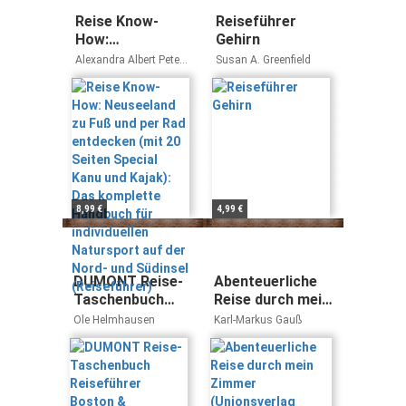
Reise Know-
Reiseführer
How:
Gehirn
Neuseeland zu
Alexandra Albert Peter
Susan A. Greenfield
Fuß und per Rad
Albert
entdecken (mit
20 Seiten
Special Kanu und
Kajak): Das
komplette
Handbuch für
individuellen
8,99 €
4,99 €
Natursport auf
der Nord- und
Südinsel
(Reiseführer)
DUMONT Reise-
Abenteuerliche
Taschenbuch
Reise durch mein
Reiseführer
Zimmer
Ole Helmhausen
Karl-Markus Gauß
Boston &
(Unionsverlag
Neuengland:
Taschenbücher):
Reiseführer plus
Nominiert für
Reisekarte. Mit
den