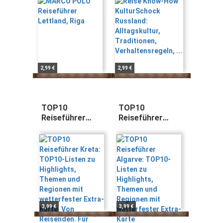
Traditionen,
Verhaltensregeln,
...
2,99 €
2,99 €
TOP10
TOP10
Reiseführer
Reiseführer
Kreta: TOP10-
Algarve: TOP10-
Listen zu
Listen zu
Highlights,
Highlights,
Themen und
Themen und
Regionen mit
Regionen mit
wetterfester
wetterfester
Extra-Karte. Von
Extra-Karte
Reisenden. Für
Reisende.
3,99 €
3,99 €