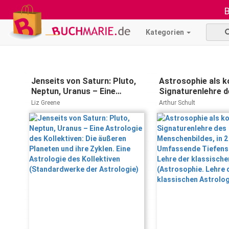
B
Kategorien
Jenseits von Saturn: Pluto,
Astrosophie als 
Neptun, Uranus – Eine
Signaturenlehre d
Astrologie des Kollektiven:
Menschenbildes, in
Liz Greene
Arthur Schult
Die äußeren Planeten und
Bd.2: Umfassende
ihre Zyklen. Eine Astrologie
Tiefenschau und L
des Kollektiven
klassischen Astro
(Standardwerke der
(Astrosophie. Leh
Astrologie)
klassischen Astro