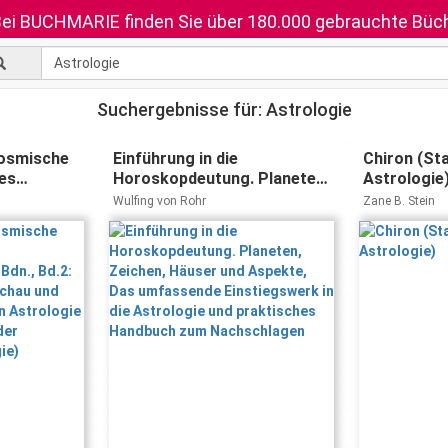
ei BUCHMARIE finden Sie über 180.000 gebrauchte Büch
Suchergebnisse für: Astrologie
kosmische
Einführung in die
Chiron (St
es
Horoskopdeutung. Planeten,
Astrologie
 2 Bdn.,
Zeichen, Häuser und
Wulfing von Rohr
Zane B. Stein
Aspekte, Das umfassende
ehre der
Einstiegswerk in die
logie
Astrologie und praktisches
re der
Handbuch zum Nachschlagen
logie)