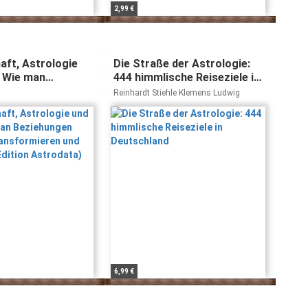
2,99 €
aft, Astrologie
Die Straße der Astrologie:
 Wie man
444 himmlische Reiseziele in
n verstehen,
Deutschland
Reinhardt Stiehle Klemens Ludwig
eren und heilen
ion Astrodata)
6,99 €