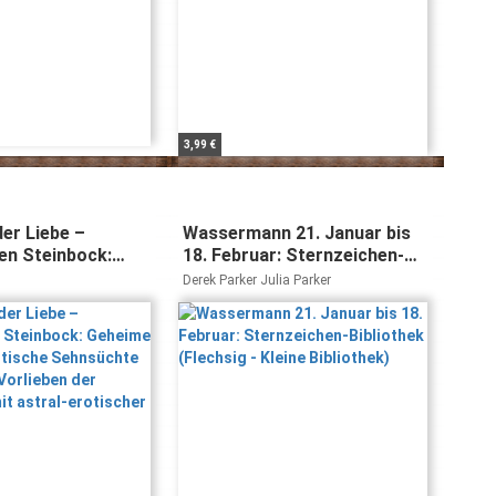
3,99 €
er Liebe –
Wassermann 21. Januar bis
en Steinbock:
18. Februar: Sternzeichen-
nsche, erotische
Bibliothek (Flechsig - Kleine
Derek Parker Julia Parker
 und sexuelle
Bibliothek)
der Steinböcke mit
tischer Biokurve