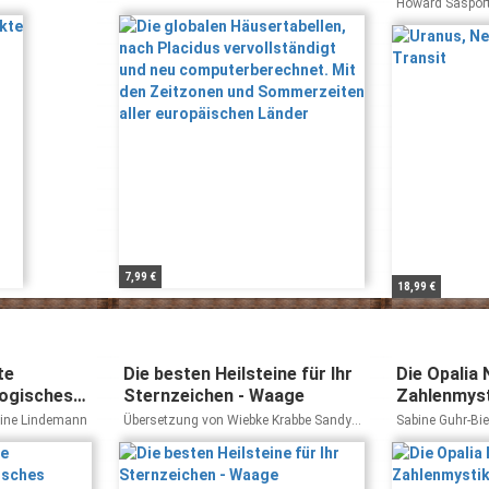
und neu computerberechnet.
Howard Saspor
Mit den Zeitzonen und
Sommerzeiten aller
europäischen Länder
7,99 €
18,99 €
te
Die besten Heilsteine für Ihr
Die Opalia
logisches
Sternzeichen - Waage
Zahlenmyst
plexe
Persönlich
tine Lindemann
Übersetzung von Wiebke Krabbe Sandy
Sabine Guhr-Bi
Sitron