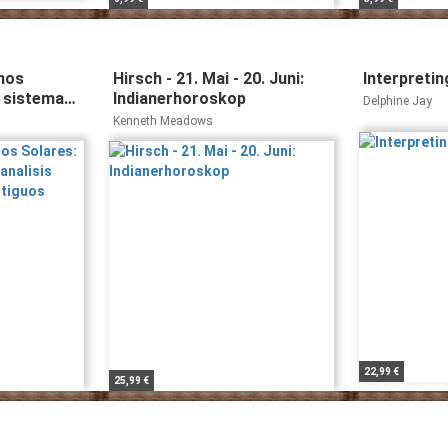
nos
Hirsch - 21. Mai - 20. Juni:
Interpreting
 sistema
Indianerhoroskop
Delphine Jay
dos metodos
Kenneth Meadows
22,99 €
25,99 €