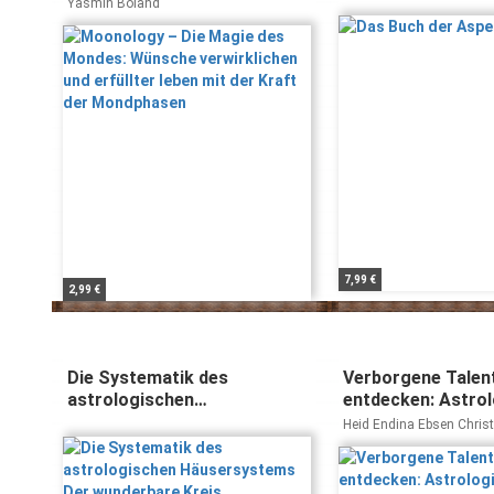
verwirklichen und erfüllter
Yasmin Boland
leben mit der Kraft der
Mondphasen
7,99 €
2,99 €
Die Systematik des
Verborgene Talen
astrologischen
entdecken: Astro
Häusersystems Der
Handbuch für kom
Heid Endina Ebsen Chris
wunderbare Kreis
Konstellationen