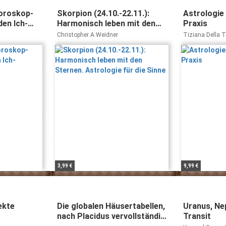
Horoskop-
Skorpion (24.10.-22.11.):
Astrologie 
den Ich-
Harmonisch leben mit den
Praxis
en
Sternen. Astrologie für die
Christopher A Weidner
Tiziana Della
Sinne
3,99 €
9,99 €
ekte
Die globalen Häusertabellen,
Uranus, Ne
nach Placidus vervollständigt
Transit