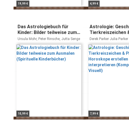
19,99 €
4,99 €
Das Astrologiebuch für
Astrologie: Gesch
Kinder: Bilder teilweise zum
Tierkreiszeichen 
Ausmalen (Spirituelle
Horoskope erstel
Ursula Mohr, Peter Rinsche, Jutta Senge
Derek Parker Julia Parker
Kinderbücher)
interpretieren (K
Visuell)
10,99 €
7,99 €