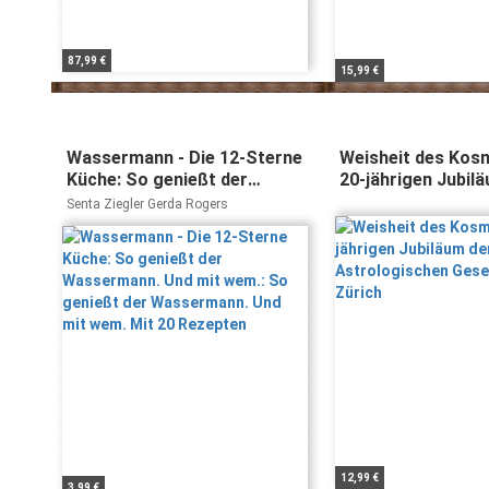
87,99 €
15,99 €
Wassermann - Die 12-Sterne
Weisheit des Kos
Küche: So genießt der
20-jährigen Jubil
Wassermann. Und mit wem.:
Astrologischen Ge
Senta Ziegler Gerda Rogers
So genießt der Wassermann.
Zürich
Und mit wem. Mit 20
Rezepten
12,99 €
3,99 €