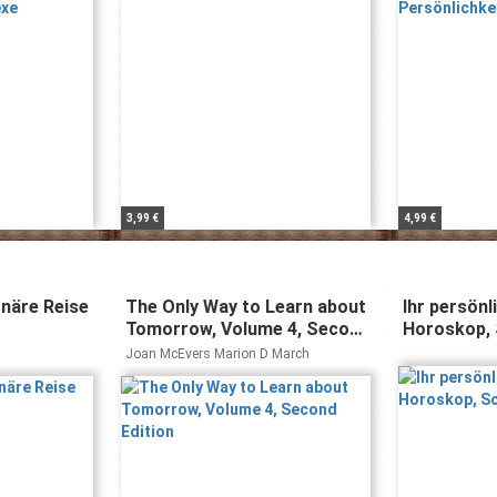
3,99 €
4,99 €
onäre Reise
The Only Way to Learn about
Ihr persönl
Tomorrow, Volume 4, Second
Horoskop, 
Edition
Joan McEvers Marion D March