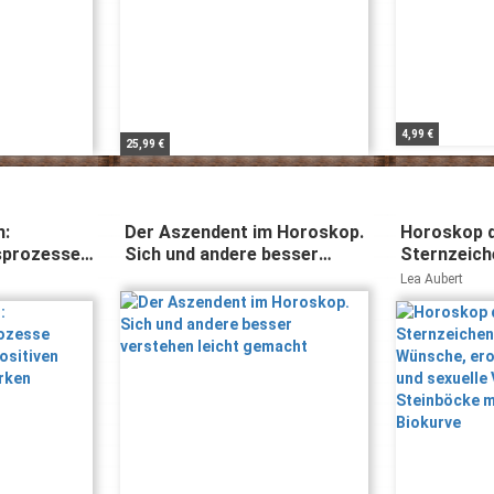
4,99 €
25,99 €
n:
Der Aszendent im Horoskop.
Horoskop d
prozesse
Sich und andere besser
Sternzeich
n positiven
verstehen leicht gemacht
Geheime Wü
Lea Aubert
rwirken
Sehnsüchte
Vorlieben 
astral-ero