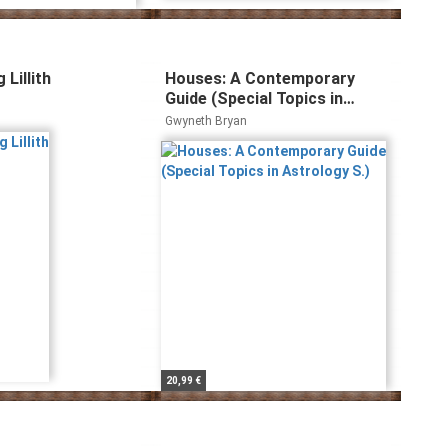
 Lillith
Houses: A Contemporary
Guide (Special Topics in
Astrology S.)
Gwyneth Bryan
20,99 €