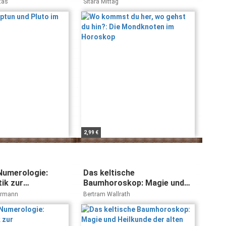
Horoskop
tas
Sitara Mittag
2,99 €
 Numerologie:
Das keltische
ik zur
Baumhoroskop: Magie und
keitsanalyse
Heilkunde der alten Druiden
ermann
Bertram Wallrath