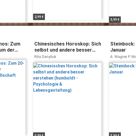
2,99 €
3,99 €
mos: Zum
Chinesisches Horoskop: Sich
Steinbock:
äum der
selbst und andere besser
Januar
sellschaft
verstehen (humboldt -
Rita Danyliuk
A. Wagner P. Mi
Psychologie &
Lebensgestaltung)
0,99 €
5,99 €