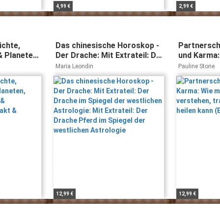
4,99 €
2,99 €
ichte,
Das chinesische Horoskop -
Partnersch
& Planeten,
Der Drache: Mit Extrateil: Der
und Karma:
len &
Drache im Spiegel der
Beziehunge
Maria Leondin
Pauline Stone
ompakt &
westlichen Astrologie: Mit
transformi
Extrateil: Der Drache Pferd
kann (Edit
im Spiegel der westlichen
Astrologie
12,99 €
12,99 €