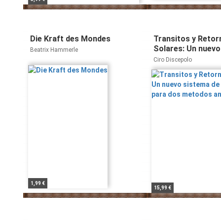
Die Kraft des Mondes
Transitos y Retor
Solares: Un nuevo
Beatrix Hammerle
de analisis para 
Ciro Discepolo
antiguos
1,99 €
15,99 €