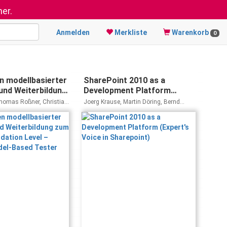
er.
Anmelden
Merkliste
Warenkorb
0
n modellbasierter
SharePoint 2010 as a
 und Weiterbildung
Development Platform
® Foundation
(Expert's Voice in
Thomas Roßner, Christian
Joerg Krause, Martin Döring, Bernd
tified Model-
Sharepoint)
t Götz
Pehlke, Christian Langhirt, Alexander
Sterff
er