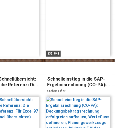
135,99 €
Schnellübersicht:
Schnelleinstieg in die SAP-
che Referenz: Die
Ergebnisrechnung (CO-PA):
 Referenz. Für
Deckungsbeitragsrechnung
Stefan Eifler
s 2003
erfolgreich aufbauen,
ersichten)
Wertefluss definieren,
Planungswerkzeuge
optimieren, Inklusive 5 Video-
Tutorials (SAP Tutorials)