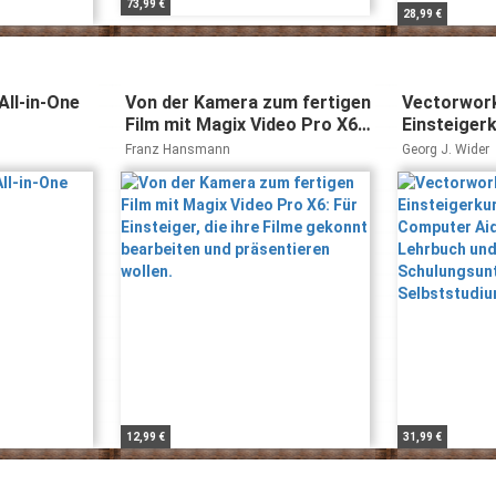
73,99 €
28,99 €
ll-in-One
Von der Kamera zum fertigen
Vectorwork
Film mit Magix Video Pro X6:
Einsteiger
Für Einsteiger, die ihre Filme
des Comput
Franz Hansmann
Georg J. Wider
gekonnt bearbeiten und
CAD-Lehrb
präsentieren wollen.
Schulungsu
Selbststud
12,99 €
31,99 €