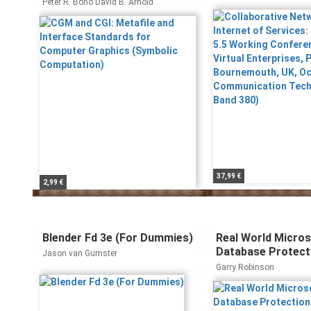
Computer Graphics
13th IFIP WG 5.5 
Peter R. Bono David B. Arnold
(Symbolic Computation)
Conference on Vir
Enterprises, PRO-
Bournemouth, UK, 
and Communicati
Technology, 380, 
37,99 €
2,99 €
Blender Fd 3e (For Dummies)
Real World Micro
Database Protect
Jason van Gumster
Security
Garry Robinson