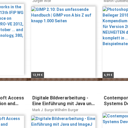
Working
auf knapp 1.000 Seiten
Kompendium
Jürgen Wolf
Martin Queden
tual
Beileger fü
VE 2012,
allen NEUH
October ...
Version - ko
on
optimieren.
Band 380)
Beispielma
Download
13,99 €
6,99 €
soft Access
Digitale Bildverarbeitung -
Contempora
ion and
Eine Einführung mit Java und
Systems D
ImageJ
Mark J. Burge Wilhelm Burger