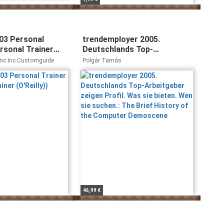
03 Personal
trendemployer 2005.
rsonal Trainer
Deutschlands Top-
Arbeitgeber zeigen Profil.
nc Inc Customguide
Polgár Tamás
Was sie bieten. Wen sie
suchen.: The Brief History of
the Computer Demoscene
46,99 €