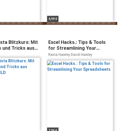
4,99 €
ta Blitzkurs: Mit
Excel Hacks.: Tips & Tools
s und Tricks aus
for Streamlining Your
BILD
Spreadsheets
Raina Hawley David Hawley
7,99 €