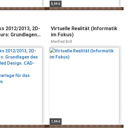
5,99 €
s 2012/2013, 2D-
Virtuelle Realität (Informatik
kurs: Grundlagen
im Fokus)
er Aided Design.
Manfred Brill
uch und
nterlage für das
ium
1,99 €