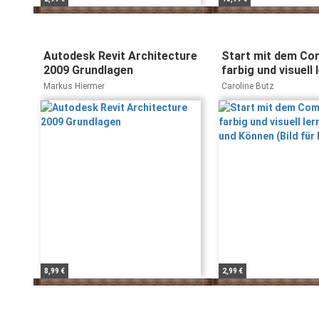
Autodesk Revit Architecture
Start mit dem Co
2009 Grundlagen
farbig und visuell 
Sehen und Können 
Markus Hiermer
Caroline Butz
Bild)
8,99 €
2,99 €