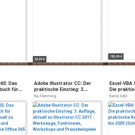
135,99 €
24,99 €
365: Das
Adobe Illustrator CC: Der
Excel-VBA 
buch für
praktische Einstieg: 3.
Die praktis
Aktuell zu
Auflage, aktuell zu Illustrator
praktische
Kai Flemming
Bernd Held
ise und
CC 2017 - Werkzeuge,
Excel 97 bi
sowie Office
Funktionen, Workshops und
(Schnellüb
Praxisbeispiele