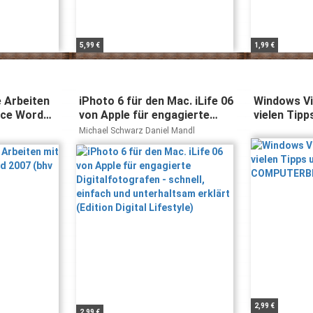
5,99 €
1,99 €
 Arbeiten
iPhoto 6 für den Mac. iLife 06
Windows Vis
ice Word
von Apple für engagierte
vielen Tipp
Digitalfotografen - schnell,
COMPUTER
Michael Schwarz Daniel Mandl
einfach und unterhaltsam
erklärt (Edition Digital
Lifestyle)
2,99 €
2,99 €