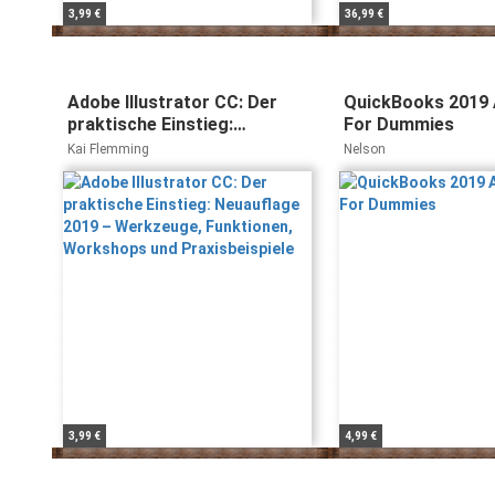
3,99 €
36,99 €
Adobe Illustrator CC: Der
QuickBooks 2019 A
praktische Einstieg:
For Dummies
Neuauflage 2019 –
Kai Flemming
Nelson
Werkzeuge, Funktionen,
Workshops und
Praxisbeispiele
3,99 €
4,99 €