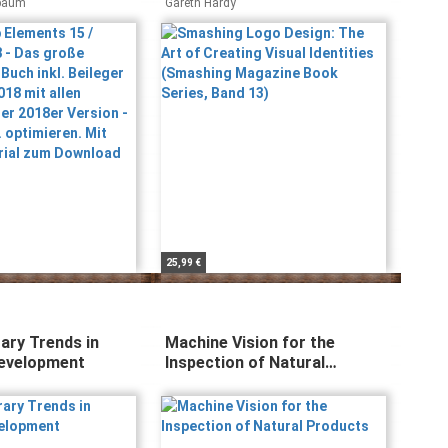
 Buch inkl.
Identities (Smashing
baum
Gareth Hardy
r Version 2018 mit
Magazine Book Series, Band
EITEN der 2018er
13)
mplett in ...
 Mit
terial zum
25,99 €
ry Trends in
Machine Vision for the
evelopment
Inspection of Natural
Products