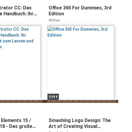
trator CC: Das
Office 365 For Dummies, 3rd
 Handbuch: Ihr
Edition
erk zum Lernen
Withee
chlagen
9,99 €
Elements 15 /
Smashing Logo Design: The
018 - Das große
Art of Creating Visual