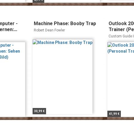
mputer -
Machine Phase: Booby Trap
Outlook 20
lernen:
Trainer (Pe
Robert Dean Fowler
(Bild für
(O'Reilly))
Custom Guide I
30,99 €
41,99 €