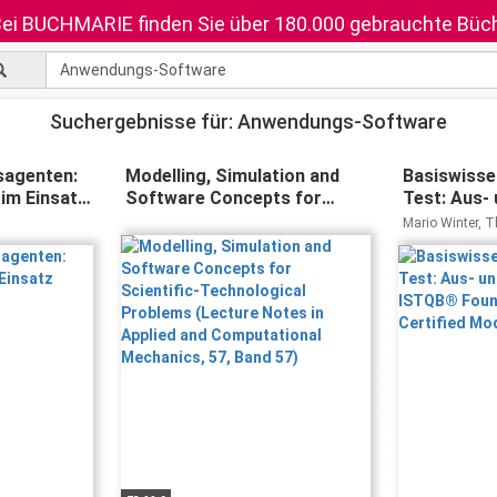
ei BUCHMARIE finden Sie über 180.000 gebrauchte Büch
Suchergebnisse für: Anwendungs-Software
sagenten:
Modelling, Simulation and
Basiswisse
im Einsatz
Software Concepts for
Test: Aus-
Scientific-Technological
zum ISTQB
Mario Winter, 
Problems (Lecture Notes in
Level – Cer
Brandes, Helmu
Applied and Computational
Based Test
Mechanics, 57, Band 57)