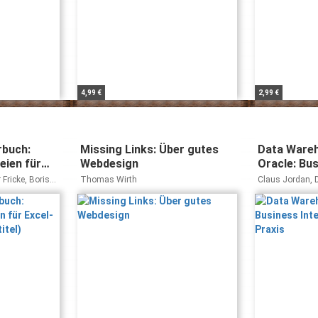
4,99 €
2,99 €
rbuch:
Missing Links: Über gutes
Data Wareh
eien für
Webdesign
Oracle: Bus
ice
in der Prax
 Fricke, Boris
Thomas Wirth
Claus Jordan, 
Wehner, Peter W