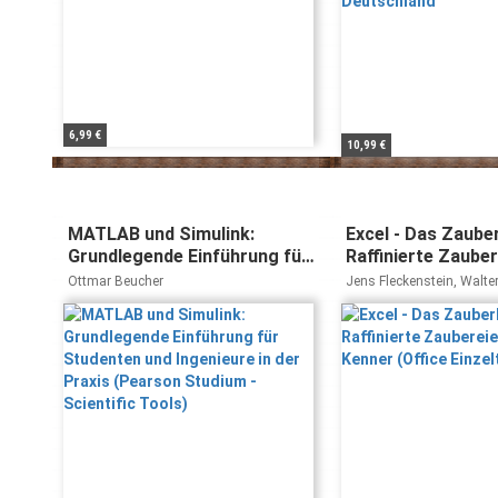
6,99 €
10,99 €
MATLAB und Simulink:
Excel - Das Zaube
Grundlegende Einführung für
Raffinierte Zauber
Studenten und Ingenieure in
Excel-Kenner (Off
Ottmar Beucher
Jens Fleckenstein, Walter
der Praxis (Pearson Studium
Einzeltitel)
Georgi
- Scientific Tools)