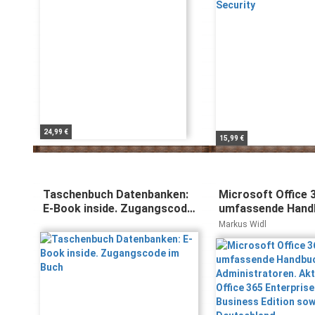
24,99 €
15,99 €
Taschenbuch Datenbanken:
Microsoft Office 
E-Book inside. Zugangscode
umfassende Hand
im Buch
Administratoren. 
Markus Widl
Office 365 Enterpr
Business Edition 
365 Deutschland