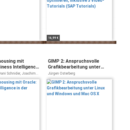
16,99 €
ousing mit
GIMP 2: Anspruchsvolle
iness Intelligence
Grafikbearbeitung unter
is
Linux und Windows und Mac
Dani Schnider, Joachim
Jürgen Osterberg
OS X
elker