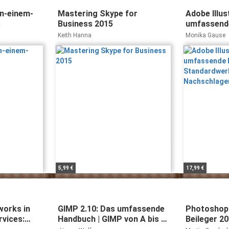
in-einem-
Mastering Skype for
Adobe Illus
s
Business 2015
umfassende
Standardw
Keith Hanna
Monika Gause
und Nachs
5,99 €
17,99 €
works in
GIMP 2.10: Das umfassende
Photoshop 
rvices:
Handbuch | GIMP von A bis Z
Beileger 2