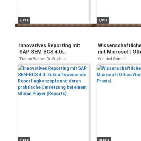
7,99 €
1,99 €
Innovatives Reporting mit
Wissenschaftliche
SAP SEM-BCS 4.0:
mit Microsoft Off
Zukunftsweisende
2007 (bhv Praxis)
Tristan Werner, Dr. Stephan
Winfried Seimert
Reportingkonzepte und
Mumenthaler, Andreas H. Schuler, Dieter
Grossmann
deren praktische Umsetzung
bei einem Global Player
(Reports)
2,99 €
18,99 €