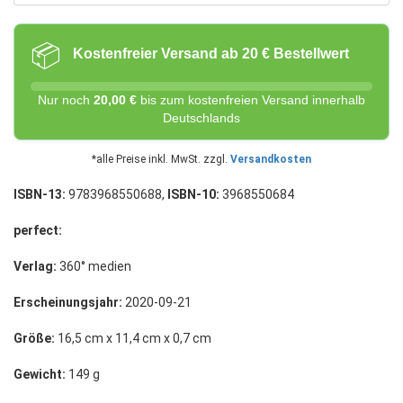
📦
Kostenfreier Versand ab 20 € Bestellwert
Nur noch
20,00 €
bis zum kostenfreien Versand innerhalb
Deutschlands
*alle Preise inkl. MwSt. zzgl.
Versandkosten
ISBN-13:
9783968550688,
ISBN-10:
3968550684
perfect:
Verlag:
360° medien
Erscheinungsjahr:
2020-09-21
Größe:
16,5 cm x 11,4 cm x 0,7 cm
Gewicht:
149 g