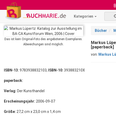
B
Kategorien
Bücher
M
Das ist kein Original-Foto des angebotenen Exemplares.
Markus Lüper
Abweichungen sind möglich.
[paperback]
von:
Markus Lü
ISBN-13:
9783938832103,
ISBN-10:
393883210X
paperback:
Verlag:
Der Kunsthandel
Erscheinungsjahr:
2006-09-07
Größe:
27,2 cm x 23,0 cm x 1,4 cm