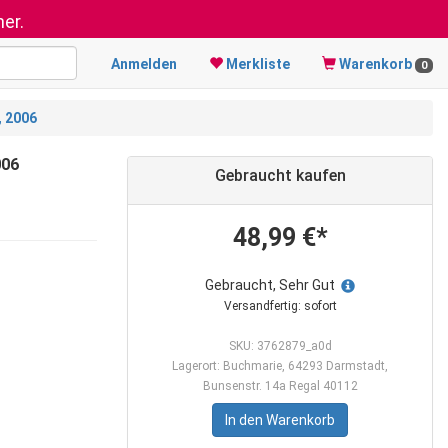
er.
Anmelden
Merkliste
Warenkorb
0
, 2006
006
Gebraucht kaufen
48,99 €*
Gebraucht, Sehr Gut
Versandfertig: sofort
SKU: 3762879_a0d
Lagerort: Buchmarie, 64293 Darmstadt,
Bunsenstr. 14a Regal 40112
In den Warenkorb