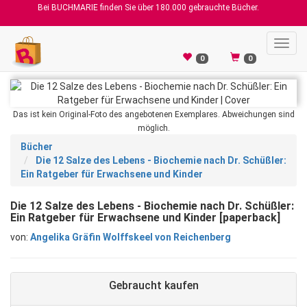
Bei BUCHMARIE finden Sie über 180.000 gebrauchte Bücher.
Toggl
navig
0
0
Das ist kein Original-Foto des angebotenen Exemplares. Abweichungen sind
möglich.
Bücher
Die 12 Salze des Lebens - Biochemie nach Dr. Schüßler:
Ein Ratgeber für Erwachsene und Kinder
Die 12 Salze des Lebens - Biochemie nach Dr. Schüßler:
Ein Ratgeber für Erwachsene und Kinder [paperback]
von:
Angelika Gräfin Wolffskeel von Reichenberg
Gebraucht kaufen