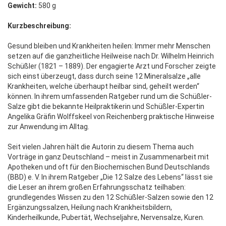
Gewicht:
580 g
Kurzbeschreibung:
Gesund bleiben und Krankheiten heilen: Immer mehr Menschen
setzen auf die ganzheitliche Heilweise nach Dr. Wilhelm Heinrich
Schüßler (1821 – 1889). Der engagierte Arzt und Forscher zeigte
sich einst überzeugt, dass durch seine 12 Mineralsalze „alle
Krankheiten, welche überhaupt heilbar sind, geheilt werden“
können. In ihrem umfassenden Ratgeber rund um die Schüßler-
Salze gibt die bekannte Heilpraktikerin und Schüßler-Expertin
Angelika Gräfin Wolffskeel von Reichenberg praktische Hinweise
zur Anwendung im Alltag.
Seit vielen Jahren hält die Autorin zu diesem Thema auch
Vorträge in ganz Deutschland – meist in Zusammenarbeit mit
Apotheken und oft für den Biochemischen Bund Deutschlands
(BBD) e. V. In ihrem Ratgeber „Die 12 Salze des Lebens“ lässt sie
die Leser an ihrem großen Erfahrungsschatz teilhaben:
grundlegendes Wissen zu den 12 Schüßler-Salzen sowie den 12
Ergänzungssalzen, Heilung nach Krankheitsbildern,
Kinderheilkunde, Pubertät, Wechseljahre, Nervensalze, Kuren.