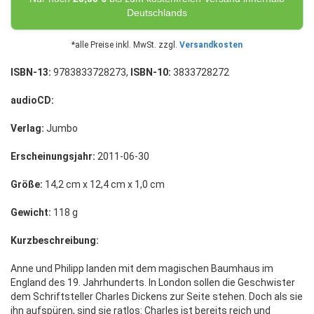
Deutschlands
*alle Preise inkl. MwSt. zzgl.
Versandkosten
ISBN-13:
9783833728273,
ISBN-10:
3833728272
audioCD:
Verlag:
Jumbo
Erscheinungsjahr:
2011-06-30
Größe:
14,2 cm x 12,4 cm x 1,0 cm
Gewicht:
118 g
Kurzbeschreibung:
Anne und Philipp landen mit dem magischen Baumhaus im
England des 19. Jahrhunderts. In London sollen die Geschwister
dem Schriftsteller Charles Dickens zur Seite stehen. Doch als sie
ihn aufspüren, sind sie ratlos: Charles ist bereits reich und