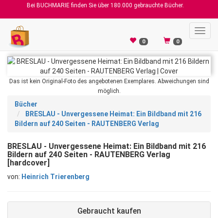
Bei BUCHMARIE finden Sie über 180.000 gebrauchte Bücher.
Toggl
navig
0
0
Das ist kein Original-Foto des angebotenen Exemplares. Abweichungen sind
möglich.
Bücher
BRESLAU - Unvergessene Heimat: Ein Bildband mit 216
Bildern auf 240 Seiten - RAUTENBERG Verlag
BRESLAU - Unvergessene Heimat: Ein Bildband mit 216
Bildern auf 240 Seiten - RAUTENBERG Verlag
[hardcover]
von:
Heinrich Trierenberg
Gebraucht kaufen