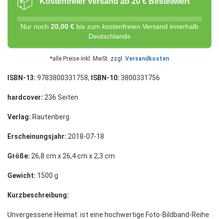
📦
Kostenfreier Versand ab 20 € Bestellwert
Nur noch
20,00 €
bis zum kostenfreien Versand innerhalb
Deutschlands
*alle Preise inkl. MwSt. zzgl.
Versandkosten
ISBN-13:
9783800331758,
ISBN-10:
3800331756
hardcover:
236 Seiten
Verlag:
Rautenberg
Erscheinungsjahr:
2018-07-18
Größe:
26,8 cm x 26,4 cm x 2,3 cm
Gewicht:
1500 g
Kurzbeschreibung:
Unvergessene Heimat. ist eine hochwertige Foto-Bildband-Reihe