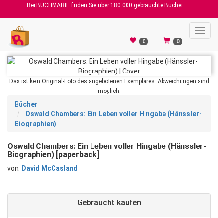
Bei BUCHMARIE finden Sie über 180.000 gebrauchte Bücher.
Toggl
navig
0
0
Das ist kein Original-Foto des angebotenen Exemplares. Abweichungen sind
möglich.
Bücher
Oswald Chambers: Ein Leben voller Hingabe (Hänssler-
Biographien)
Oswald Chambers: Ein Leben voller Hingabe (Hänssler-
Biographien) [paperback]
von:
David McCasland
Gebraucht kaufen