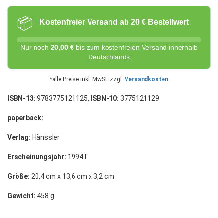
📦
Kostenfreier Versand ab 20 € Bestellwert
Nur noch
20,00 €
bis zum kostenfreien Versand innerhalb
Deutschlands
*alle Preise inkl. MwSt. zzgl.
Versandkosten
ISBN-13:
9783775121125,
ISBN-10:
3775121129
paperback:
Verlag:
Hänssler
Erscheinungsjahr:
1994T
Größe:
20,4 cm x 13,6 cm x 3,2 cm
Gewicht:
458 g