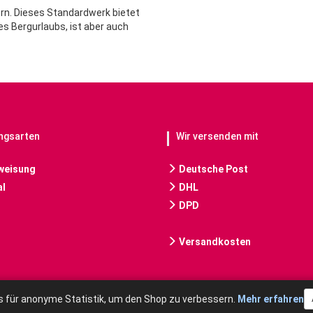
n. Dieses Standardwerk bietet
nes Bergurlaubs, ist aber auch
ngsarten
Wir versenden mit
weisung
Deutsche Post
l
DHL
DPD
Versandkosten
 für anonyme Statistik, um den Shop zu verbessern.
Mehr erfahren