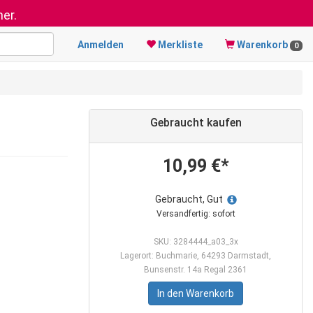
er.
Anmelden
Merkliste
Warenkorb
0
Gebraucht kaufen
10,99 €*
Gebraucht, Gut
Versandfertig: sofort
SKU: 3284444_a03_3x
Lagerort: Buchmarie, 64293 Darmstadt,
Bunsenstr. 14a Regal 2361
In den Warenkorb