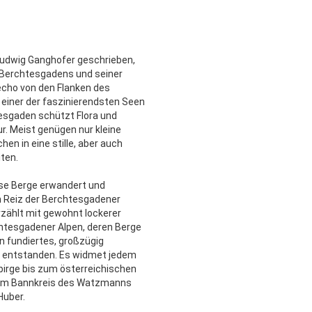
s Ludwig Ganghofer geschrieben,
 Berchtesgadens und seiner
echo von den Flanken des
 einer der faszinierendsten Seen
esgaden schützt Flora und
r. Meist genügen nur kleine
en in eine stille, aber auch
iten.
ese Berge erwandert und
n Reiz der Berchtesgadener
rzählt mit gewohnt lockerer
htesgadener Alpen, deren Berge
n fundiertes, großzügig
r entstanden. Es widmet jedem
birge bis zum österreichischen
e im Bannkreis des Watzmanns
Huber.