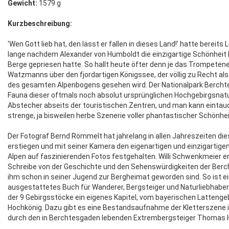
Gewicht:
1579 g
Kurzbeschreibung:
'Wen Gott lieb hat, den lässt er fallen in dieses Land!' hatte bereit
lange nachdem Alexander von Humboldt die einzigartige Schönheit
Berge gepriesen hatte. So hallt heute öfter denn je das Trompeten
Watzmanns über den fjordartigen Königssee, der völlig zu Recht als
des gesamten Alpenbogens gesehen wird. Der Nationalpark Bercht
Fauna dieser oftmals noch absolut ursprünglichen Hochgebirgsnatu
Abstecher abseits der touristischen Zentren, und man kann eintauch
strenge, ja bisweilen herbe Szenerie voller phantastischer Schönhe
Der Fotograf Bernd Römmelt hat jahrelang in allen Jahreszeiten di
erstiegen und mit seiner Kamera den eigenartigen und einzigartige
Alpen auf faszinierenden Fotos festgehalten. Willi Schwenkmeier e
Schreibe von der Geschichte und den Sehenswürdigkeiten der Berc
ihm schon in seiner Jugend zur Bergheimat geworden sind. So ist ei
ausgestattetes Buch für Wanderer, Bergsteiger und Naturliebhabe
der 9 Gebirgsstöcke ein eigenes Kapitel, vom bayerischen Lattenge
Hochkönig. Dazu gibt es eine Bestandsaufnahme der Kletterszen
durch den in Berchtesgaden lebenden Extrembergsteiger Thomas 