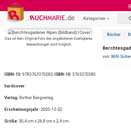
B
Kategorien
Bücher
B
Das ist kein Original-Foto des angebotenen Exemplares.
Abweichungen sind möglich.
Berchtesgade
von:
Willi Sch
ISBN-13:
9783763370283,
ISBN-10:
3763370285
hardcover:
Verlag:
Rother Bergverlag
Erscheinungsjahr:
2005-12-02
Größe:
30,4 cm x 26,8 cm x 2,4 cm