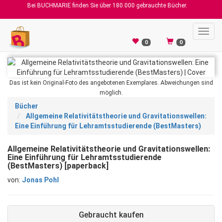
Bei BUCHMARIE finden Sie über 180.000 gebrauchte Bücher.
Toggl
navig
0
0
Das ist kein Original-Foto des angebotenen Exemplares. Abweichungen sind
möglich.
Bücher
Allgemeine Relativitätstheorie und Gravitationswellen:
Eine Einführung für Lehramtsstudierende (BestMasters)
Allgemeine Relativitätstheorie und Gravitationswellen:
Eine Einführung für Lehramtsstudierende
(BestMasters) [paperback]
von:
Jonas Pohl
Gebraucht kaufen