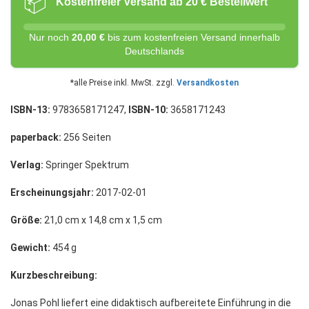
📦
Kostenfreier Versand ab 20 € Bestellwert
Nur noch
20,00 €
bis zum kostenfreien Versand innerhalb
Deutschlands
*alle Preise inkl. MwSt. zzgl.
Versandkosten
ISBN-13:
9783658171247,
ISBN-10:
3658171243
paperback:
256 Seiten
Verlag:
Springer Spektrum
Erscheinungsjahr:
2017-02-01
Größe:
21,0 cm x 14,8 cm x 1,5 cm
Gewicht:
454 g
Kurzbeschreibung:
Jonas Pohl liefert eine didaktisch aufbereitete Einführung in die