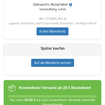
Gebraucht, Akzeptabel
Versandfertig: sofort
SKU: 2739885_b9e_4x
Lagerort: Buchmarie, 64293 Darmstadt, Bunsenstr. 14a Regal 40154
In den Warenkorb
Später kaufen
Auf die Merkliste setzen
📦
Kostenfreier Versand ab 20 € Bestellwert
Nur noch
20,00 €
bis zum kostenfreien Versand innerhalb
Deutschlands