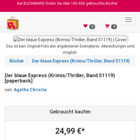
Bei BUCHMARIE finden Sie über 180.000 gebrauchte Bücher.
Toggl
navig
0
0
Das ist kein Original-Foto des angebotenen Exemplares. Abweichungen sind
möglich.
Bücher
Der blaue Express (Krimis/Thriller, Band 51119)
Der blaue Express (Krimis/Thriller, Band 51119)
[paperback]
von:
Agatha Christie
Gebraucht kaufen
24,99 €*