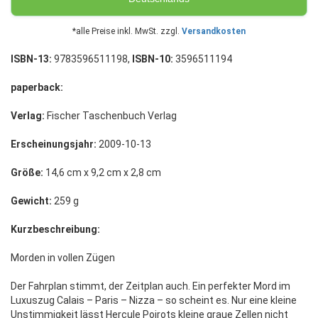
*alle Preise inkl. MwSt. zzgl.
Versandkosten
ISBN-13:
9783596511198,
ISBN-10:
3596511194
paperback:
Verlag:
Fischer Taschenbuch Verlag
Erscheinungsjahr:
2009-10-13
Größe:
14,6 cm x 9,2 cm x 2,8 cm
Gewicht:
259 g
Kurzbeschreibung:
Morden in vollen Zügen
Der Fahrplan stimmt, der Zeitplan auch. Ein perfekter Mord im
Luxuszug Calais – Paris – Nizza – so scheint es. Nur eine kleine
Unstimmigkeit lässt Hercule Poirots kleine graue Zellen nicht