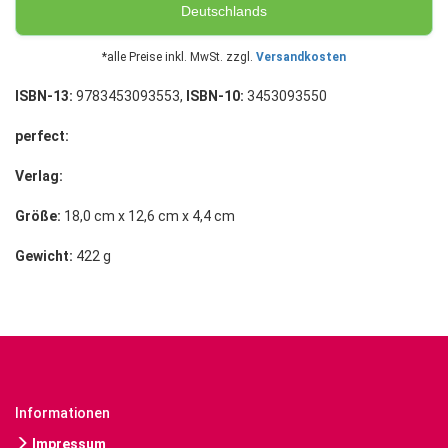
Deutschlands
*alle Preise inkl. MwSt. zzgl.
Versandkosten
ISBN-13:
9783453093553,
ISBN-10:
3453093550
perfect:
Verlag:
Größe:
18,0 cm x 12,6 cm x 4,4 cm
Gewicht:
422 g
Informationen
Impressum