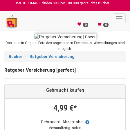
Bei BUCHMARIE finden Sie über 180.000 gebrauchte Bücher.
Toggl
navig
0
0
Das ist kein Original-Foto des angebotenen Exemplares. Abweichungen sind
möglich.
Bücher
Ratgeber Versicherung
Ratgeber Versicherung [perfect]
Gebraucht kaufen
4,99 €*
Gebraucht, Akzeptabel
Versandfertig: sofort