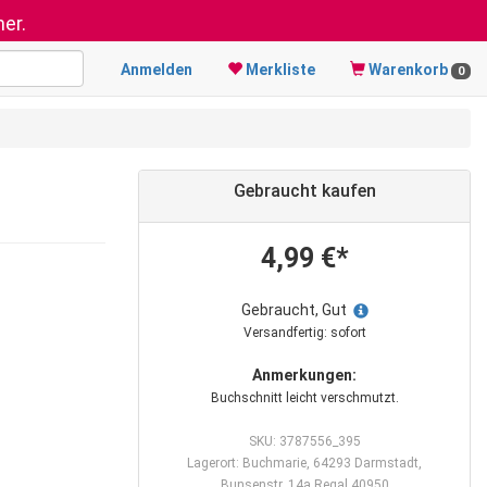
er.
Anmelden
Merkliste
Warenkorb
0
Gebraucht kaufen
4,99 €*
Gebraucht, Gut
Versandfertig: sofort
Anmerkungen:
Buchschnitt leicht verschmutzt.
SKU: 3787556_395
Lagerort: Buchmarie, 64293 Darmstadt,
Bunsenstr. 14a Regal 40950