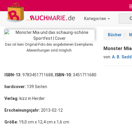
B
Kategorien
Bücher
M
Das ist kein Original-Foto des angebotenen Exemplares.
Monster Mia 
Abweichungen sind möglich.
von:
A. B. Sad
ISBN-13:
9783451711688,
ISBN-10:
3451711680
hardcover:
139 Seiten
Verlag:
kizz in Herder
Erscheinungsjahr:
2013-02-12
Größe:
19,0 cm x 12,4 cm x 1,6 cm