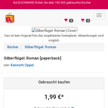
Bei BUCHMARIE finden Sie über 180.000 gebrauchte Bücher.
Toggl
navig
0
0
Das ist kein Original-Foto des angebotenen Exemplares. Abweichungen sind
möglich.
Bücher
Silberflügel: Roman
Silberflügel: Roman [paperback]
von:
Kenneth Oppel
Gebraucht kaufen
1,99 €*