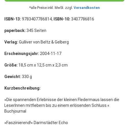
*alle Preise inkl. MwSt. zzgl.
Versandkosten
ISBN-13:
9783407786814,
ISBN-10:
3407786816
paperback:
345 Seiten
Verlag:
Gulliver von Beltz & Gelberg
Erscheinungsjahr:
2004-11-17
Größe:
18,5 cm x 12,5 cm x 2,3 cm
Gewicht:
330 g
Kurzbeschreibung:
»Die spannenden Erlebnisse der kleinen Fledermaus lassen die
LeserInnen mitfiebern bis zu einem erlösenden Schluss.«
Buchjournal
»Faszinierend!« Darmstädter Echo