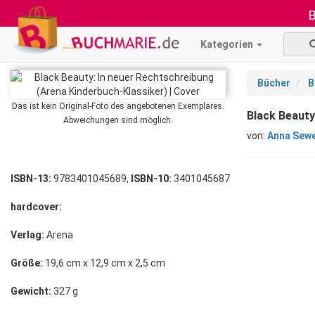
B
Kategorien
Bücher
B
Das ist kein Original-Foto des angebotenen Exemplares.
Black Beauty
Abweichungen sind möglich.
von:
Anna Sewe
ISBN-13:
9783401045689,
ISBN-10:
3401045687
hardcover:
Verlag:
Arena
Größe:
19,6 cm x 12,9 cm x 2,5 cm
Gewicht:
327 g