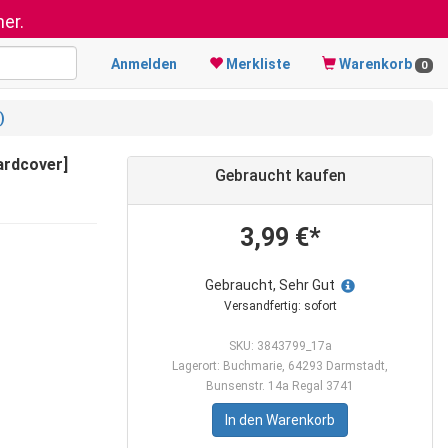
er.
Anmelden
Merkliste
Warenkorb
0
)
ardcover]
Gebraucht kaufen
3,99 €*
Gebraucht, Sehr Gut
Versandfertig: sofort
SKU: 3843799_17a
Lagerort: Buchmarie, 64293 Darmstadt,
Bunsenstr. 14a Regal 3741
In den Warenkorb