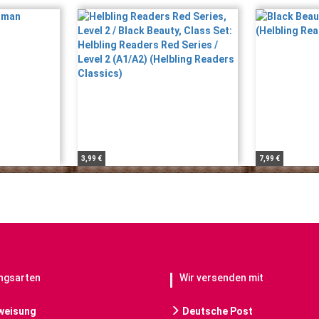
3,99 €
7,99 €
ngsarten
Wir versenden mit
weisung
Deutsche Post