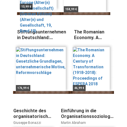
Gesellschaft)
(German Edition)
13,99 €
158,99 €
(Alter(n) und
Gesellschaft, 19,
Band 19)
Stiftungsunternehmen
The Romanian
in Deutschland:
Economy. A
Gesetzliche
Century of
Grundlagen,
Transformation
unternehmerische
(1918-2018):
Motive,
Proceedings of
Reformvorschläge
ESPERA 2018
176,99 €
46,99 €
Geschichte des
Einführung in die
organisatorischen
Organisationssoziologie
Denkens
(Studienskripten zur
Giuseppe Bonazzi
Martin Abraham