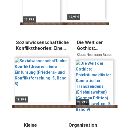
10,99 €
15,99 €
Sozialwissenschaftliche
Die Welt der
Konflikttheorien: Eine
Gothics:
Einführung (Friedens-
Spielräume
Klaus Neumann-Braun
und Konfliktforschung,
düster
5, Band 5)
Konnotierter
Transzendenz
(Erlebniswelten)
(German Edition)
(Erlebniswelten,
9, Band 9)
19,99 €
25,99 €
Kleine
Organisation