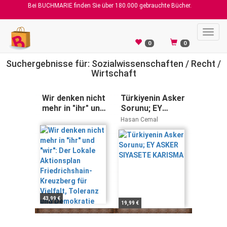
Bei BUCHMARIE finden Sie über 180.000 gebrauchte Bücher.
Toggl
navig
0
0
Suchergebnisse für: Sozialwissenschaften / Recht /
Wirtschaft
Wir denken nicht
Türkiyenin Asker
mehr in "ihr" und
Sorunu; EY
"wir": Der Lokale
ASKER
Hasan Cemal
Aktionsplan
SIYASETE
Friedrichshain-
KARISMA
Kreuzberg für
Vielfalt,
Toleranz und
Demokratie
43,99 €
19,99 €