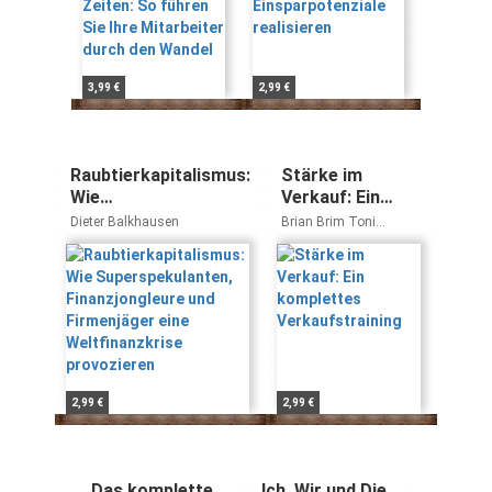
Wandel
3,99 €
2,99 €
Raubtierkapitalismus:
Stärke im
Wie
Verkauf: Ein
Superspekulanten,
komplettes
Dieter Balkhausen
Brian Brim Toni
Finanzjongleure und
Verkaufstraining
Rutigliano
Firmenjäger eine
Weltfinanzkrise
provozieren
2,99 €
2,99 €
Das komplette
Ich, Wir und Die