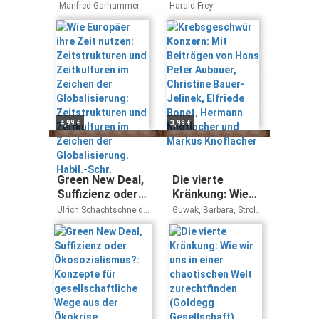
Zeitstrukturen
Beiträgen von
Manfred Garhammer
Harald Frey
und Zeitkulturen
Hans Peter
im Zeichen der
Aubauer,
Globalisierung:
Christine Bauer-
Zeitstrukturen
Jelinek, Elfriede
und Zeitkulturen
Bonet, Hermann
im Zeichen der
Knoflacher und
Globalisierung.
Markus
Habil.-Schr.
Knoflacher
4,99 €
3,99 €
Green New Deal,
Die vierte
Suffizienz oder
Kränkung: Wie
Ökosozialismus?:
wir uns in einer
Ulrich Schachtschneider
Guwak, Barbara, Strolz,
Konzepte für
chaotischen
Frank Adler
Matthias
gesellschaftliche
Welt
Wege aus der
zurechtfinden
Ökokrise
(Goldegg
Gesellschaft)