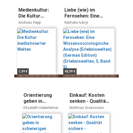
Medienkultur:
Liebe (wie) im
Die Kultur
Fernsehen: Eine
mediatisierter
Wissenssoziologische
Andreas Hepp
Nathalie Iványi
Welten
Analyse
(Erlebniswelten)
(German Edition)
(Erlebniswelten, 5,
Band 5)
1,99 €
43,99 €
Orientierung
Einkauf: Kosten
geben in
senken - Qualität
schwierigen
sichern -
Elisabeth Haberleitner,
Matthias Grossmann
Zeiten: So
Einsparpotenziale
Elisabeth Deistler,
Gerhard Ratz
führen Sie Ihre
realisieren
Mitarbeiter
durch den