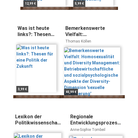
12,99 €
5,99 €
Was ist heute
Bemerkenswerte
links?: Thesen
Vielfalt:
für eine Politik
Homosexualität und
Thomas Köllen
der Zukunft
Diversity Management:
Betriebswirtschaftliche
und
sozialpsychologische
Aspekte der Diversity-
Dimension 'sexuelle
Orientierung'
3,99 €
40,99 €
Lexikon der
Regionale
Politikwissenschaft
Entwicklungsprozesse
Bd. 2: N-Z:
in Südeuropa: Italien
Anne-Sophie Tombeil
Theorien,
und Spanien im