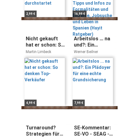
Leben in Spanien
(Hayit Ratgeber)
2,99 €
16,99 €
Nicht gekauft
Arbeitslos ... na
hat er schon: So
und?: Ein
denken Top-
Plädoyer für
Martin Limbeck
Werner Beilner
Verkäufer
eine echte
Grundsicherung
4,99 €
7,99 €
Turnaround?
SE-Kommentar:
Strategien für
SE-VO - SEAG -