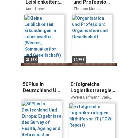
Leiblichkeiten:
und Profession:
Erkundungen in
Organisation
Anne Honer
Thomas Klatetzki
Lebenswelten
und Gesellschaft
Veronika Tacke
(Wissen,
Kommunikation
und
Gesellschaft)
23,99 €
54,99 €
50Plus In
Erfolgreiche
Deutschland Und
Logistikstrategien:
Europa:
Mithilfe von IT
Werner Delfmann, Carl-
Ergebnisse des
(TCW-Report)
Stefan Neumann, Vinzenz
Schwegmann
Survey of
Health, Ageing
and Retirement
in Europe
(Alter(n) und