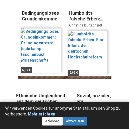
Bedingungsloses
Humboldts
Grundeinkommen:
falsche Erben:
Grundlagentexte
Eine Bilanz der
Christine Burtscheidt
(suhrkamp
deutschen
taschenbuch
Hochschulreform
wissenschaft)
6,99 €
2,99 €
Ethnische Ungleichheit
Sozial, sozialer,
auf dem deutschen
am
Arbeitsmarkt
unsozialsten:
Wir verwenden Cookies für anonyme Statistik, um den Shop zu
Nadia Granato
Beat Kappeler
(Schriftenreihe des
Lebenswelt,
verbessern.
Mehr erfahren
Bundesinstituts für
Arbeitswelt und
Ablehnen
Akzeptieren
Bevölkerungsforschung
Weltmarkt