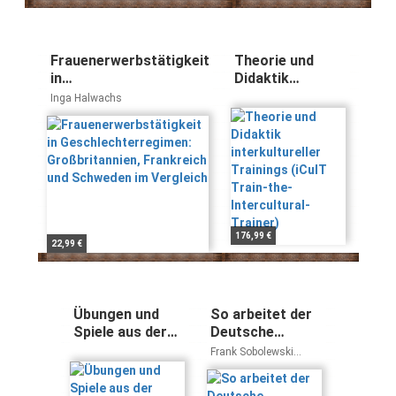
Frauenerwerbstätigkeit
Theorie und
in
Didaktik
Geschlechterregimen:
interkultureller
Inga Halwachs
Großbritannien,
Trainings (iCulT
Frankreich und
Train-the-
Schweden im Vergleich
Intercultural-
Trainer)
176,99 €
22,99 €
Übungen und
So arbeitet der
Spiele aus der
Deutsche
interkulturellen
Bundestag 17.
Frank Sobolewski
Trainingspraxis
Wahlperiode:
Susanne Linn
(iCulT Train-the-
Ausgabe 2011: