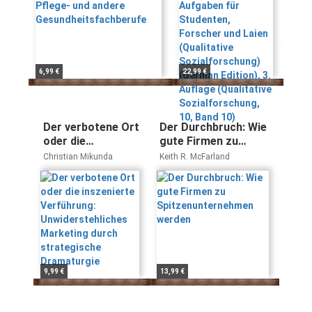
Sozialforschung)
(German Edition),
3. Auflage
(Qualitative
Sozialforschung,
6,99 €
22,99 €
10, Band 10)
Der verbotene Ort
Der Durchbruch: Wie
oder die
gute Firmen zu
inszenierte
Spitzenunternehmen
Christian Mikunda
Keith R. McFarland
Verführung:
werden
Unwiderstehliches
Marketing durch
strategische
Dramaturgie
9,99 €
13,99 €