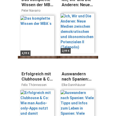
Wissen der MBA
Anderen: Neue
´s
Medien
Peter Navarro
zwischen
demokratischen
und
ökonomischen
Potenzialen II
(Telepolis)
2,99 €
4,99 €
Erfolgreich mit
Auswandern
Clubhouse & Co:
nach Spanien:
Wie man Audio-
Viele Tipps und
Felix Thönnessen
Elke Dannhäuser
only-Apps nutzt
Infos zum Leben
und damit
in Spanien: Viele
durchstartet
Tipps und Infos
zu Formalitäten
und Einreise,
Jobsuche und