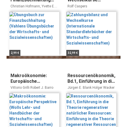
(Vahlens
(Internationale
Christian Hofmann, Yvette E.
Rolf Caspers
Übungsbücher der
Standardlehrbücher
Hofmann, Hans-Ulrich Küpper
Wirtschafts- und
der Wirtschafts- und
Sozialwissenschaften)
Sozialwissenschaften)
2,99 €
32,99 €
Makroökonomie:
Ressourcenökonomik,
Europäische
Bd.1, Einführung in die
Perspektive (Wolls
Theorie regenerativer
Vittorio Grilli Robert J. Barro
Jürgen E. Blank Holger Wacker
Lehr- und Handbücher
natürlicher
der Wirtschafts- und
Ressourcen:
Sozialwissenschaften)
Einführung in die
Theorie regenerativer
Ressourcen (Wolls ...
der Wirtschafts- und
Sozialwissenschaften)