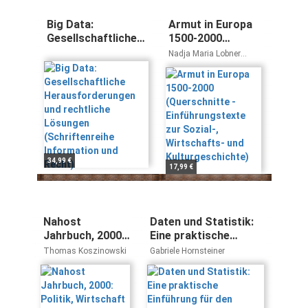
Big Data:
Armut in Europa
Gesellschaftliche
1500-2000
Herausforderungen
(Querschnitte -
Nadja Maria Lobner
und rechtliche
Einführungstexte
Sylvia Hahn
Lösungen
zur Sozial-,
(Schriftenreihe
Wirtschafts- und
Information und
Kulturgeschichte)
Recht)
34,99 €
17,99 €
Nahost
Daten und Statistik:
Jahrbuch, 2000:
Eine praktische
Politik,
Einführung für den
Thomas Koszinowski
Gabriele Hornsteiner
Wirtschaft und
Bachelor in
Gesellschaft in
Psychologie und
Nordafrika und
Sozialwissenschaften
dem Nahen und