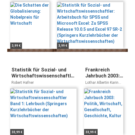
Wirtschaft
Microsoft Excel: Zu SPSS
Release 10.0.5 und Excel 97
SR-2 (Springers
Kurzlehrbücher der
Wirtschaftswissenschaften)
3,99 €
3,99 €
Statistik für Sozial- und
Frankreich
Wirtschaftswissenschaftler
Jahrbuch 2003:
Band 1: Lehrbuch (Springers
Politik,
Robert Hafner
Lothar Albertin Karin
Kurzlehrbücher der
Wirtschaft,
Schittenhelm
Wirtschaftswissenschaften)
Gesellschaft,
Geschichte,
Kultur
33,99 €
33,99 €