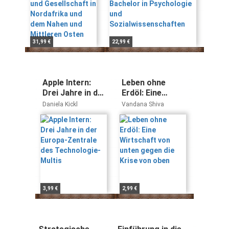
Mittleren Osten
31,99 €
22,99 €
Apple Intern:
Leben ohne
Drei Jahre in der
Erdöl: Eine
Europa-Zentrale
Wirtschaft von
Daniela Kickl
Vandana Shiva
des
unten gegen die
Technologie-
Krise von oben
Multis
3,99 €
2,99 €