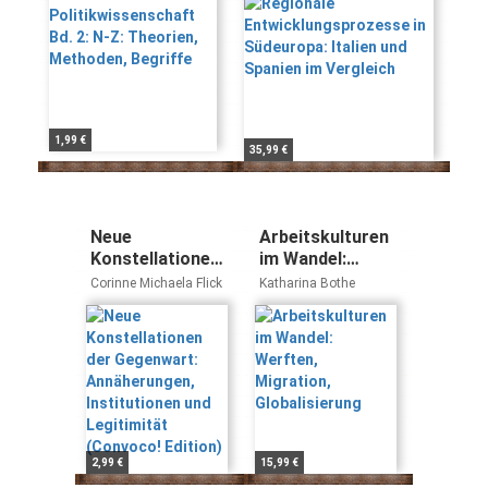
Methoden, Begriffe
Vergleich
1,99 €
35,99 €
Neue
Arbeitskulturen
Konstellationen
im Wandel:
der Gegenwart:
Werften,
Corinne Michaela Flick
Katharina Bothe
Annäherungen,
Migration,
Institutionen
Globalisierung
und Legitimität
(Convoco!
Edition)
2,99 €
15,99 €