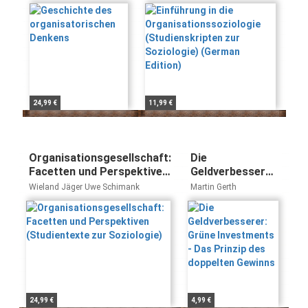
Soziologie) (German
Edition)
24,99 €
11,99 €
Organisationsgesellschaft:
Die
Facetten und Perspektiven
Geldverbesserer:
(Studientexte zur
Grüne
Wieland Jäger Uwe Schimank
Martin Gerth
Soziologie)
Investments -
Das Prinzip des
doppelten
Gewinns
24,99 €
4,99 €