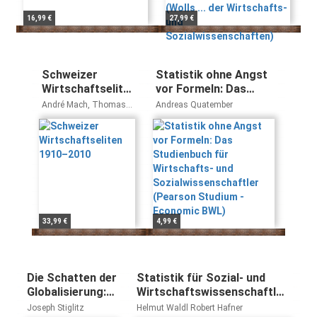
16,99 €
27,99 €
Schweizer
Statistik ohne Angst
Wirtschaftseliten
vor Formeln: Das
1910–2010
Studienbuch für
André Mach, Thomas
Andreas Quatember
Wirtschafts- und
David, Stéphanie
Ginalski, Felix
Sozialwissenschaftler
Bühlmann
(Pearson Studium -
Economic BWL)
33,99 €
4,99 €
Die Schatten der
Statistik für Sozial- und
Globalisierung:
Wirtschaftswissenschaftler:
Nobelpreis für
Arbeitsbuch für SPSS und
Joseph Stiglitz
Helmut Waldl Robert Hafner