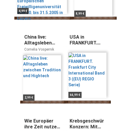
4,99 €
8,99 €
China live:
USA in
Alltagsleben
FRANKFURT.
zwischen
Frankfurt City
Cornelia Vospernik
Tradition und
International
Hightech
Band 3 ((EU)
REGIO Serie)
66,99 €
2,99 €
Wie Europäer
Krebsgeschwür
ihre Zeit nutzen:
Konzern: Mit