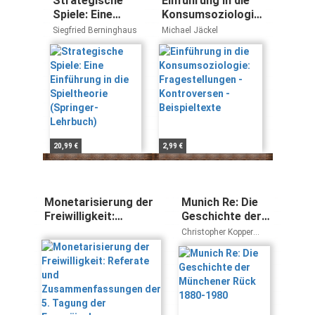
Strategische
Einführung in die
Spiele: Eine
Konsumsoziologie:
Einführung in die
Fragestellungen -
Siegfried Berninghaus
Michael Jäckel
Spieltheorie
Kontroversen -
(Springer-
Beispieltexte
Lehrbuch)
20,99 €
2,99 €
Monetarisierung der
Munich Re: Die
Freiwilligkeit:
Geschichte der
Referate und
Münchener Rück
Christopher Kopper
Zusammenfassungen
1880-1980
Johannes Bähr
der 5. Tagung der
Europäischen
Freiwilligenuniversität
vom 30. bis 31.5.2005
in Luzern