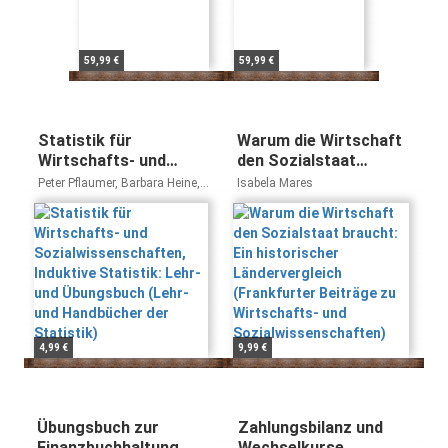
59,99 €
59,99 €
Statistik für
Warum die Wirtschaft
Wirtschafts- und
den Sozialstaat
Sozialwissenschaften,
braucht: Ein
Peter Pflaumer, Barbara Heine,
Isabela Mares
Induktive Statistik:
historischer
Joachim Hartung
Lehr- und Übungsbuch
Ländervergleich
(Lehr- und Handbücher
(Frankfurter Beiträge
der Statistik)
zu Wirtschafts- und
Sozialwissenschaften)
4,99 €
9,99 €
Übungsbuch zur
Zahlungsbilanz und
Finanzbuchhaltung
Wechselkurse