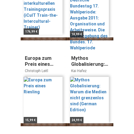
Intercultural-
Organisation
Trainer)
und
Arbeitsweise.
Die
Gesetzgebung
des Bundes. 17.
176,99 €
10,99 €
Wahlperiode
Europa zum
Mythos
Preis eines
Globalisierung:
Riesling
Warum die
Christoph Leitl
Kai Hafez
Medien nicht
grenzenlos sind
(German Edition)
15,99 €
24,99 €