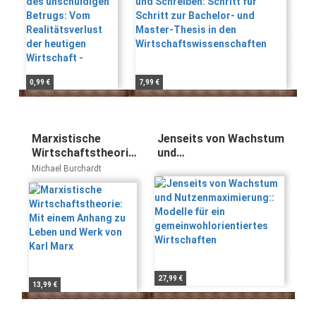
der heutigen
Wirtschaftswissenschaften
Wirtschaft -
0,99 €
7,99 €
Marxistische
Jenseits von Wachstum
Wirtschaftstheorie:
und
Mit einem Anhang
Nutzenmaximierung::
Michael Burchardt
zu Leben und Werk
Modelle für ein
von Karl Marx
gemeinwohlorientiertes
Wirtschaften
27,99 €
13,99 €