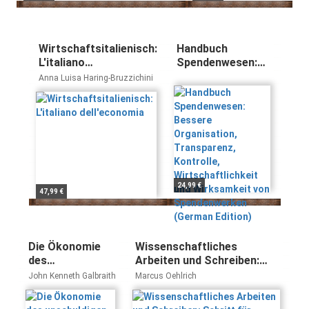
Wirtschaftsitalienisch:
Handbuch
L'italiano
Spendenwesen:
dell'economia
Bessere
Anna Luisa Haring-Bruzzichini
Organisation,
Transparenz,
Kontrolle,
Wirtschaftlichkeit
und Wirksamkeit
von
Spendenwerken
(German Edition)
24,99 €
47,99 €
Die Ökonomie
Wissenschaftliches
des
Arbeiten und Schreiben:
unschuldigen
Schritt für Schritt zur
John Kenneth Galbraith
Marcus Oehlrich
Betrugs: Vom
Bachelor- und Master-
Realitätsverlust
Thesis in den