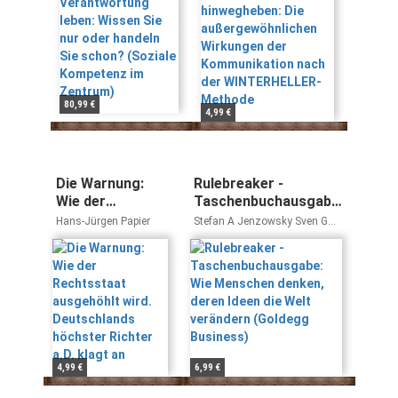
(Soziale
Kommunikation
Kompetenz im
nach der
Zentrum)
WINTERHELLER-
Methode
80,99 €
4,99 €
Die Warnung:
Rulebreaker -
Wie der
Taschenbuchausgabe:
Rechtsstaat
Wie Menschen
Hans-Jürgen Papier
Stefan A Jenzowsky Sven G
ausgehöhlt wird.
denken, deren Ideen
Jánszky
Deutschlands
die Welt verändern
höchster
(Goldegg Business)
Richter a.D.
klagt an
4,99 €
6,99 €