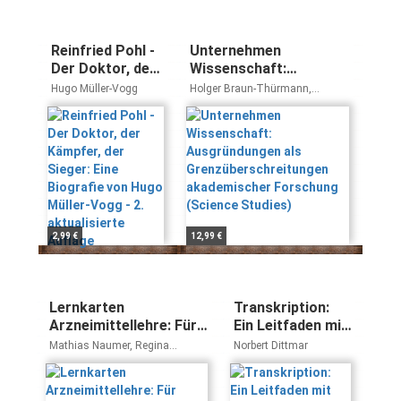
Reinfried Pohl -
Unternehmen
Der Doktor, der
Wissenschaft:
Kämpfer, der
Ausgründungen als
Hugo Müller-Vogg
Holger Braun-Thürmann,
Sieger: Eine
Grenzüberschreitungen
Andreas Knie, Dagmar Simon
Biografie von
akademischer
Hugo Müller-
Forschung (Science
Vogg - 2.
Studies)
aktualisierte
Auflage
2,99 €
12,99 €
Lernkarten
Transkription:
Arzneimittellehre: Für
Ein Leitfaden mit
Pflege- und andere
Aufgaben für
Mathias Naumer, Regina
Norbert Dittmar
Gesundheitsfachberufe
Studenten,
Nienhaus, Beate Naumer
Forscher und
Laien (Qualitative