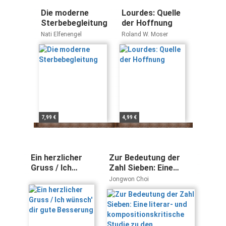
Die moderne
Lourdes: Quelle
Sterbebegleitung
der Hoffnung
Nati Elfenengel
Roland W. Moser
7,99 €
4,99 €
Ein herzlicher
Zur Bedeutung der
Gruss / Ich
Zahl Sieben: Eine
wünsch' dir gute
literar- und
Jongwon Choi
Besserung
kompositionskritische
Studie zu den
Vorstellungen von
Fluch und Strafe im