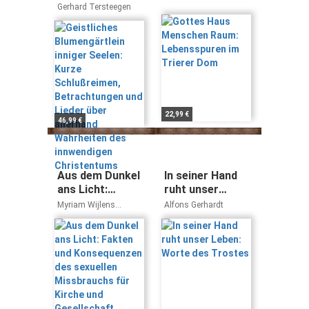
inniger Seelen:
Lebensspuren
Gerhard Tersteegen
Kurze
im Trierer Dom
Schlußreimen,
Betrachtungen
und Lieder über
allerhand
Wahrheiten des
innwendigen
Christentums
22,99 €
46,99 €
Aus dem Dunkel
In seiner Hand
ans Licht:
ruht unser
Fakten und
Leben: Worte
Myriam Wijlens
Alfons Gerhardt
Konsequenzen
des Trostes
Wunibald Müller
des sexuellen
Missbrauchs für
Kirche und
Gesellschaft