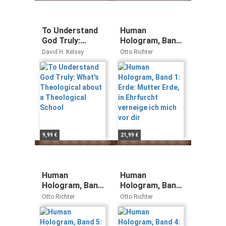
To Understand
Human
God Truly:
Hologram, Band
What's
1: Erde: Mutter
David H. Kelsey
Otto Richter
Theological
Erde, in
about a
Ehrfurcht
Theological
verneige ich
School
mich vor dir
9,99 €
21,99 €
Human
Human
Hologram, Band
Hologram, Band
5: Osten: Ich
4: Westen: Die
Otto Richter
Otto Richter
umarme all
Fesseln der
meine Kraft und
Vergangenheit
Fähigkeiten an
löse ich und