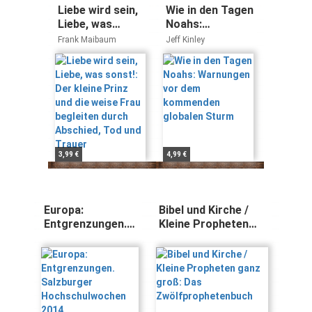
Liebe wird sein,
Wie in den Tagen
Liebe, was
Noahs:
sonst!: Der
Warnungen vor
Frank Maibaum
Jeff Kinley
kleine Prinz und
dem
die weise Frau
kommenden
begleiten durch
globalen Sturm
Abschied, Tod
und Trauer
3,99 €
4,99 €
Europa:
Bibel und Kirche /
Entgrenzungen.
Kleine Propheten
Salzburger
ganz groß: Das
Hochschulwochen
Zwölfprophetenbuch
2014