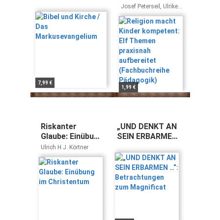
Markusevangelium
kompetent: Elf
Josef Peterseil, Ulrike
Themen
Stadlbauer, Silvia
Habringer-Hagleitner
praxisnah
aufbereitet
(Fachbuchreihe
Pädagogik)
7,99 €
1,99 €
Riskanter
„UND DENKT AN
Glaube: Einübung
SEIN ERBARMEN
im Christentum
…“:
Ulrich H.J. Körtner
Betrachtungen
zum Magnificat