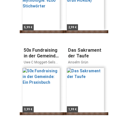
5,99 €
2,99 €
50x Fundraising
Das Sakrament
in der Gemeinde:
der Taufe
Ein Praxisbuch
Uwe C Moggert-Seils
Anselm Grün
Matthias Buntrock
3,99 €
1,99 €