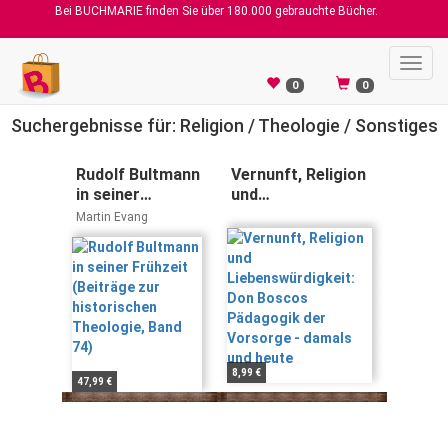
Bei BUCHMARIE finden Sie über 180.000 gebrauchte Bücher.
Toggl
navig
0
0
Suchergebnisse für: Religion / Theologie / Sonstiges
Rudolf Bultmann
Vernunft, Religion
in seiner
und
Frühzeit
Liebenswürdigkeit:
Martin Evang
(Beiträge zur
Don Boscos
historischen
Pädagogik der
Theologie, Band
Vorsorge - damals
74)
und heute
8,99 €
47,99 €