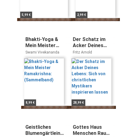
5,99 €
2,99 €
Bhakti-Yoga &
Der Schatz im
Mein Meister
Acker Deines
Ramakrishna:
Lebens: Sich von
Swami Vivekananda
Fritz Arnold
(Sammelband)
christlichen
Mystikern
inspirieren
lassen
8,99 €
28,99 €
Geistliches
Gottes Haus
Blumengärtlein
Menschen Raum: