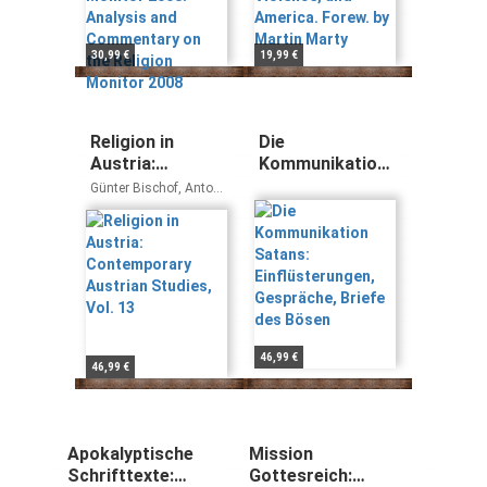
the Religion
by Martin Marty
Monitor 2008
30,99 €
19,99 €
Religion in
Die
Austria:
Kommunikation
Contemporary
Satans:
Günter Bischof, Anton
Austrian
Einflüsterungen,
Pelinka, Hermann Denz
Studies, Vol. 13
Gespräche,
Briefe des
Bösen
46,99 €
46,99 €
Apokalyptische
Mission
Schrifttexte:
Gottesreich: