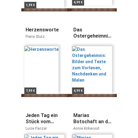
4,99 €
1,99 €
Herzensworte
Das
Ostergeheimnis:
Pierre Stutz
Bilder und Texte
zum Vorlesen,
Nachdenken und
Malen
7,99 €
4,99 €
Jeden Tag ein
Marias
Stück vom
Botschaft an die
Himmel:
Welt
Lucie Panzer
Annie Kirkwood
Anstöße für den