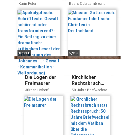
Gewalt schürend
Fundamentalistische
Karin Peter
Baars Oda Lambrecht
oder
Christen in
transformierend?:
Deutschland
Ein Beitrag zu
einer dramatisch-
kritischen Lesart
der Offenbarung
des Johannes ... -
Gewalt -
87,99 €
5,99 €
Kommunikation -
Weltordnung)
Die Logen der
Kirchlicher
Freimaurer
Rechtsbruch
statt
Jürgen Holtorf
50 Jahre Briefwechsel
Rechtsspruch:
mit dem Vatikan über
die Priesterehe. Mit
50 Jahre
einem Nachwort von
Briefwechsel mit
Georg Denzler
dem Vatikan
über die
Priesterehe