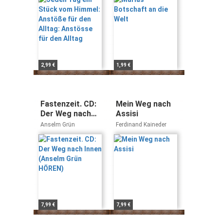
Alltag: Anstösse
für den Alltag
2,99 €
1,99 €
Fastenzeit. CD:
Mein Weg nach
Der Weg nach
Assisi
Innen (Anselm
Anselm Grün
Ferdinand Kaineder
Grün HÖREN)
7,99 €
7,99 €