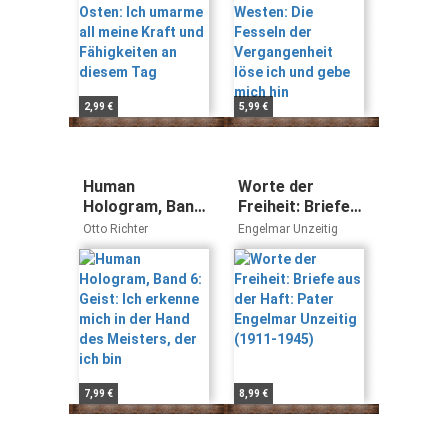
diesem Tag
gebe mich hin
2,99 €
5,99 €
Human
Worte der
Hologram, Band
Freiheit: Briefe
6: Geist: Ich
aus der Haft:
Otto Richter
Engelmar Unzeitig
erkenne mich in
Pater Engelmar
der Hand des
Unzeitig (1911-
Meisters, der ich
1945)
bin
7,99 €
8,99 €