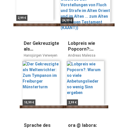
Alten Orient und im
Alten ... zum Alten und
Neuen Testament
(KAANT))
2,99 €
24,99 €
Der Gekreuzigte
Lobpreis wie
als
Popcorn?:
Weltenrichter:
Warum so viele
Hansjürgen Verweyen
Andreas Malessa
Zum Tympanon
Anbetungslieder
im Freiburger
so wenig Sinn
Münsterturm
ergeben
10,99 €
2,99 €
Sprache des
ora @ labora: