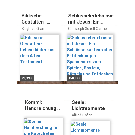
Biblische
Schlüsselerlebnisse
Gestalten -
mit Jesus: Ein
Lebensbilder aus
Schlüsselkasten
Siegfried Grän
Christoph Schöll Carmen
dem Alten
voller
Schöll
Testament
Entdeckungen.
Spannendes zum
Spielen, Basteln,
Rätseln und
Entdecken
20,99 €
158,99 €
Komm!:
Seele:
Handreichung
Lichtmomente
für die
Alfred Höfler
Katecheten