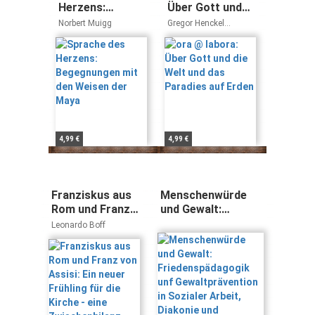
Herzens:
Über Gott und
Begegnungen
die Welt und das
Norbert Muigg
Gregor Henckel
mit den Weisen
Paradies auf
Donnersmarck Judith
Grohmann
der Maya
Erden
4,99 €
4,99 €
Franziskus aus
Menschenwürde
Rom und Franz
und Gewalt:
von Assisi: Ein
Friedenspädagogik
Leonardo Boff
neuer Frühling
unf
für die Kirche -
Gewaltprävention
eine
in Sozialer Arbeit,
Zwischenbilanz
Diakonie und
Religionspädagogik
(Schriften der