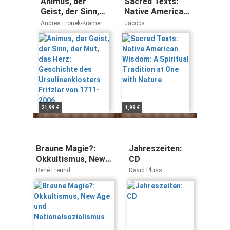
Animus, der
Sacred Texts:
Geist, der Sinn,
Native American
der Mut, das
Wisdom: A
Andrea Fronek-Kramer
Jacobs
Herz: Geschichte
Spiritual
des
Tradition at One
Ursulinenklosters
with Nature
Fritzlar von 1711-
2006
21,99 €
1,99 €
Braune Magie?:
Jahreszeiten:
Okkultismus, New
CD
Age und
René Freund
David Plüss
Nationalsozialismus