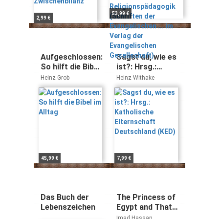
Evangelischen ... im
Verlag der
53,99 €
2,99 €
Evangelischen
Gesellschaft)
Aufgeschlossen:
Sagst du, wie es
So hilft die Bibel
ist?: Hrsg.:
im Alltag
Katholische
Heinz Grob
Heinz Withake
Elternschaft
Deutschland
(KED)
45,99 €
7,99 €
Das Buch der
The Princess of
Lebenszeichen
Egypt and That
Mysterious
Imad Hassan