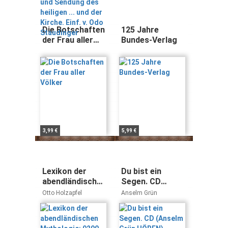
der Kirche. Einf.
v. Odo
Staudinger
Die Botschaften
125 Jahre
der Frau aller
Bundes-Verlag
Völker
3,99 €
5,99 €
Lexikon der
Du bist ein
abendländischen
Segen. CD
Mythologie:
(Anselm Grün
Otto Holzapfel
Anselm Grün
9200
HÖREN)
Stichwörter