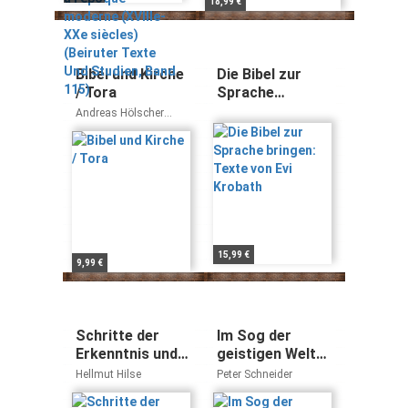
18,99 €
(Beiruter Texte
Und Studien,
Band 115)
Bibel und Kirche
Die Bibel zur
/ Tora
Sprache
bringen: Texte
Andreas Hölscher
von Evi Krobath
Katholisches Bibelwerk
e.V.
15,99 €
9,99 €
Schritte der
Im Sog der
Erkenntnis und
geistigen Welt
Weisheit:
Gottes - Band 3
Hellmut Hilse
Peter Schneider
Erkenntnisse
(Im Sog Gottes)