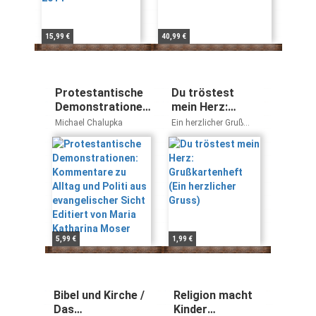
15,99 €
40,99 €
Protestantische
Du tröstest
Demonstrationen:
mein Herz:
Kommentare zu
Grußkartenheft
Michael Chalupka
Ein herzlicher Gruß
Alltag und Politi
(Ein herzlicher
Wilhelm Unverzagt
aus evangelischer
Gruss)
Sicht Editiert von
Maria Katharina
Moser
5,99 €
1,99 €
Bibel und Kirche /
Religion macht
Das
Kinder