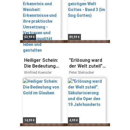
und ihre
praktische
Umsetzung -
Vertrauen und
Lebensqualität
leben und
gestalten
53,99 €
89,99 €
Heiliger Schein:
"Erlösung ward
Die Bedeutung
der Welt zuteil".
von Gold im
Säkularisierung
Winfried Koensler
Peter Steinacker
Glauben
und die Oper des
19.Jahrhunderts
14,99 €
4,99 €