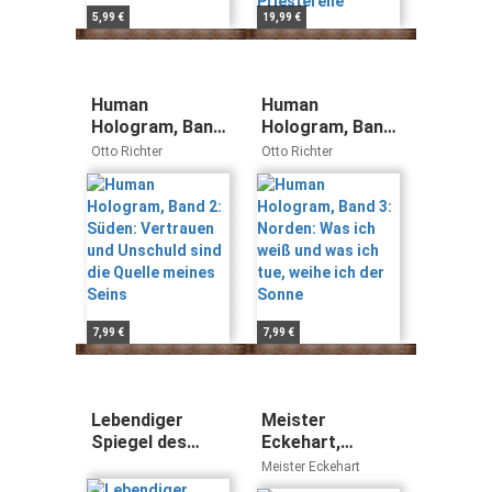
5,99 €
19,99 €
Human
Human
Hologram, Band
Hologram, Band
2: Süden:
3: Norden: Was
Otto Richter
Otto Richter
Vertrauen und
ich weiß und was
Unschuld sind
ich tue, weihe
die Quelle
ich der Sonne
meines Seins
7,99 €
7,99 €
Lebendiger
Meister
Spiegel des
Eckehart,
Lichtes: Klara
Deutsche
Meister Eckehart
von Assisi:
Predigten und