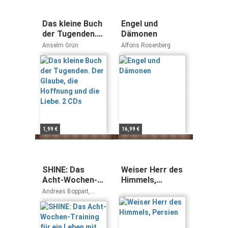
Das kleine Buch
Engel und
der Tugenden.
Dämonen
Der Glaube, die
Anselm Grün
Alfons Rosenberg
Hoffnung und
die Liebe. 2 CDs
1,99 €
16,99 €
SHINE: Das
Weiser Herr des
Acht-Wochen-
Himmels,
Training für ein
Persien
Andreas Boppart,
Leben mit
Samuel Müller, Tamara
Fontijn, Michael
Leuchtkraft
Zurbrügg