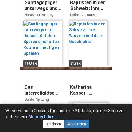
Santiagopilger
Baptisten in der
unterwegs und
Schweiz: Ihre
danach. Auf den
Wurzeln und ihre
Nancy Louise Frey
Lothar Nittnaus
Spuren einer
Geschichte
alten Route im
heutigen
Spanien
130,99 €
21,99 €
Das
Katharina
interreligiöse
Kasper -
Gebetbuch /The
Gründerin der
Günter Spitzing
Interreligious
Kongregation
Prayerbook
der Armen
Wir verwenden Cookies für anonyme Statistik, um den Shop zu
Dienstmägde
verbessern.
Mehr erfahren
Jesu Christi -
Ablehnen
Akzeptieren
Schriften: