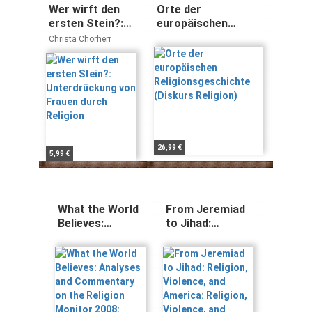
Wer wirft den
Orte der
ersten Stein?:
europäischen
Unterdrückung
Religionsgeschichte
Christa Chorherr
von Frauen
(Diskurs Religion)
durch Religion
26,99 €
5,99 €
What the World
From Jeremiad
Believes:
to Jihad:
Analyses and
Religion,
Commentary on
Violence, and
the Religion
America:
Monitor 2008:
Religion,
Analysis and
Violence, and
Commentary on
America. Forew.