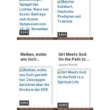
Beiträge zum
Traktate
Grazer
Symposium vom
12.-13.
November 2010
8,99 €
9,99 €
Bleiben, wohin
Girl Meets God:
uns Gott
On the Path to a
gestellt hat:
Spiritual Life
Lauren Winner
Zeitzeugen
berichten über
die Kirche in der
DDR
3,99 €
14,99 €