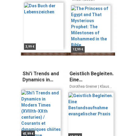
Prophet: The
Milestones of
Mohammed in
the Bible
3,99 €
12,99 €
Shi'i Trends and
Geistlich Begleiten.
Dynamics in
Eine
Modern Times
Bestandsaufnahme
Dorothea Greiner | Klaus
(XVIIIth-XXth
evangelischer
Raschzok | Matthias Rost
(Hrsg.)
centuries) /
Praxis
Courants et
dynamiques
chiites à
l'époque
moderne (XVIIIe-
XXe siècles)
45,99 €