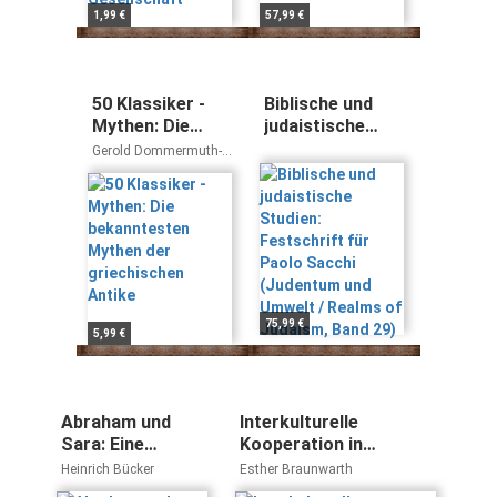
1,99 €
57,99 €
50 Klassiker -
Biblische und
Mythen: Die
judaistische
bekanntesten
Studien:
Gerold Dommermuth-
Mythen der
Festschrift für
Gudrich
griechischen
Paolo Sacchi
Antike
(Judentum und
Umwelt / Realms
of Judaism,
Band 29)
75,99 €
5,99 €
Abraham und
Interkulturelle
Sara: Eine
Kooperation in
Liebesgeschichte
Deutschland am
Heinrich Bücker
Esther Braunwarth
Beispiel der