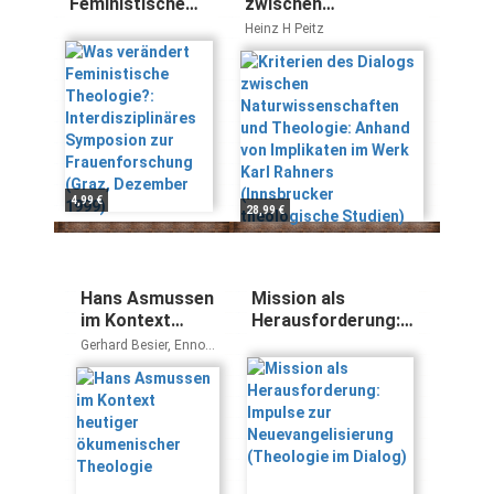
Feministische
zwischen
Theologie?:
Naturwissenschaften
Heinz H Peitz
Interdisziplinäres
und Theologie:
Symposion zur
Anhand von
Frauenforschung
Implikaten im Werk
(Graz, Dezember
Karl Rahners
1999)
(Innsbrucker
theologische
Studien)
4,99 €
28,99 €
Hans Asmussen
Mission als
im Kontext
Herausforderung:
heutiger
Impulse zur
Gerhard Besier, Enno
ökumenischer
Neuevangelisierung
Konukiewitz, Juha
Pihkala, Georg Zenk
Theologie
(Theologie im
Dialog)