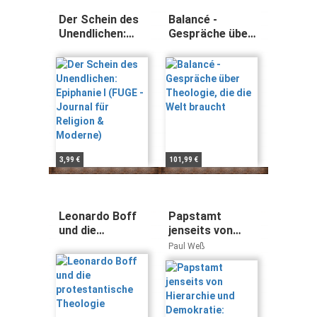
Der Schein des
Balancé -
Unendlichen:
Gespräche über
Epiphanie I
Theologie, die
(FUGE - Journal
die Welt braucht
für Religion &
Moderne)
3,99 €
101,99 €
Leonardo Boff
Papstamt
und die
jenseits von
protestantische
Hierarchie und
Paul Weß
Theologie
Demokratie:
Ökumenische
Suche nach
einem
bibelgemässen