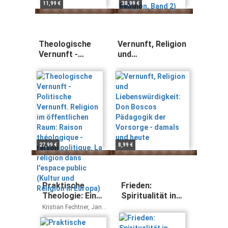
11,99 €
38,99 €
Theologische
Vernunft, Religion
Vernunft -
und
Politische
Liebenswürdigkeit:
Vernunft.
Don Boscos
Religion im
Pädagogik der
öffentlichen
Vorsorge - damals
Raum: Raison
und heute
théologique -
raison politique.
La religion dans
l'espace public
27,99 €
8,99 €
(Kultur und
Religion in
Europa)
Praktische
Frieden:
Theologie: Ein
Spiritualität in
Lehrbuch
verunsicherten
Kristian Fechtner, Jan
(Theologische
Zeiten (Auswahl
Hermelink, Martina
Kumlehn, Ulrike
Wissenschaft:
Einzeltitel