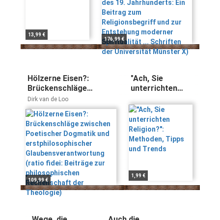
moderner Spiritualität
... Schriften der
Universität Münster X)
13,99 €
176,99 €
Hölzerne Eisen?:
"Ach, Sie
Brückenschläge
unterrichten
zwischen Poetischer
Religion?":
Dirk van de Loo
Dogmatik und
Methoden, Tipps
erstphilosophischer
und Trends
Glaubensverantwortung
(ratio fidei: Beiträge zur
philosophischen
Rechenschaft der
Theologie)
1,99 €
109,99 €
Wege, die
Auch die