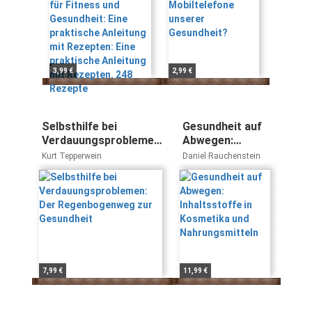
Rezepten: Eine
praktische
Anleitung mit
Rezepten. 248
Rezepte
3,99 €
2,99 €
Selbsthilfe bei
Gesundheit auf
Verdauungsproblemen:
Abwegen:
Der Regenbogenweg
Inhaltsstoffe in
Kurt Tepperwein
Daniel Rauchenstein
zur Gesundheit
Kosmetika und
Nahrungsmitteln
7,99 €
11,99 €