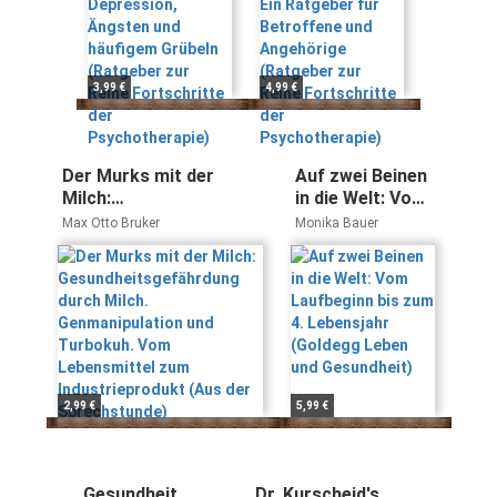
(Ratgeber zur
(Ratgeber zur
Reihe
Reihe
Fortschritte der
Fortschritte der
Psychotherapie)
Psychotherapie)
3,99 €
4,99 €
Der Murks mit der
Auf zwei Beinen
Milch:
in die Welt: Vom
Gesundheitsgefährdung
Laufbeginn bis
Max Otto Bruker
Monika Bauer
durch Milch.
zum 4.
Genmanipulation und
Lebensjahr
Turbokuh. Vom
(Goldegg Leben
Lebensmittel zum
und Gesundheit)
Industrieprodukt (Aus
der Sprechstunde)
2,99 €
5,99 €
Gesundheit
Dr. Kurscheid's