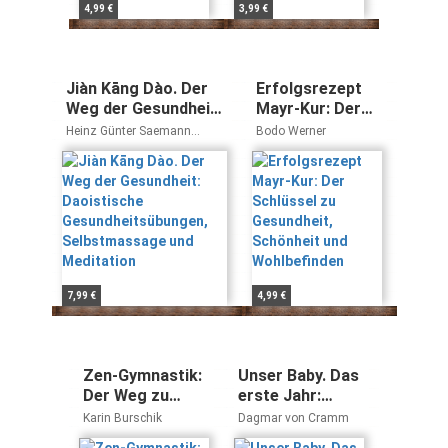
4,99 €
3,99 €
Jiàn Kāng Dào. Der
Erfolgsrezept
Weg der Gesundheit:
Mayr-Kur: Der
Daoistische
Schlüssel zu
Heinz Günter Saemann
Bodo Werner
Gesundheitsübungen,
Gesundheit,
Gottfried Eckert
Selbstmassage und
Schönheit und
Meditation
Wohlbefinden
7,99 €
4,99 €
Zen-Gymnastik:
Unser Baby. Das
Der Weg zu
erste Jahr:
Gesundheit und
Ernährung -
Karin Burschik
Dagmar von Cramm
innerer Ruhe
Gesundheit -