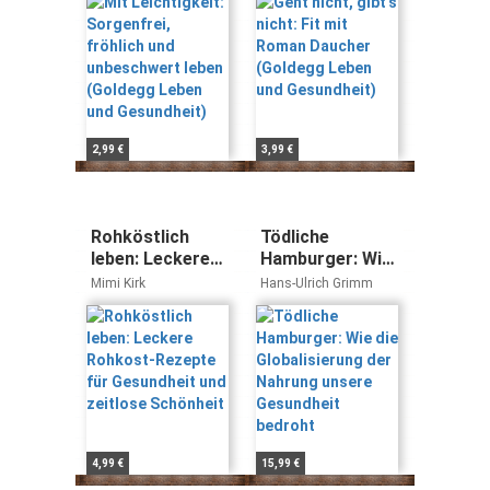
leben (Goldegg
(Goldegg Leben
Leben und
und Gesundheit)
Gesundheit)
2,99 €
3,99 €
Rohköstlich
Tödliche
leben: Leckere
Hamburger: Wie
Rohkost-
die
Mimi Kirk
Hans-Ulrich Grimm
Rezepte für
Globalisierung
Gesundheit und
der Nahrung
zeitlose
unsere
Schönheit
Gesundheit
bedroht
4,99 €
15,99 €