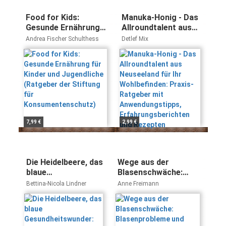
Food for Kids:
Manuka-Honig - Das
Gesunde Ernährung
Allroundtalent aus
für Kinder und
Neuseeland für Ihr
Andrea Fischer Schulthess
Detlef Mix
Jugendliche
Wohlbefinden:
(Ratgeber der
Praxis-Ratgeber mit
Stiftung für
Anwendungstipps,
Konsumentenschutz)
Erfahrungsberichten
und Rezepten
7,99 €
2,99 €
Die Heidelbeere, das
Wege aus der
blaue
Blasenschwäche:
Gesundheitswunder:
Blasenprobleme und
Bettina-Nicola Lindner
Anne Freimann
Schützt Gehirn und
Blasenschwäche ade.
Gefäße, stabilisiert
Beckenbodentraining:
den Blutzucker,
aktiv gegen
hemmt
Blasenschwäche.