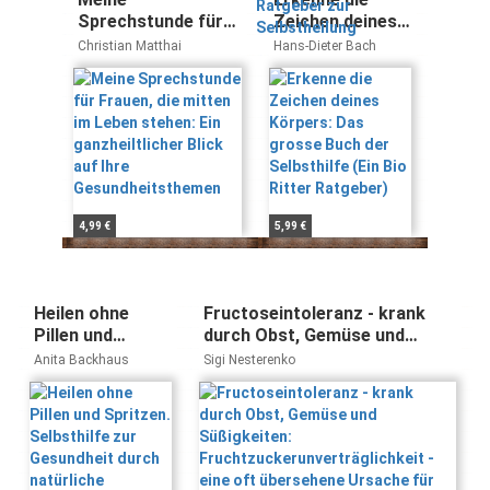
Sprechstunde für
Zeichen deines
Frauen, die mitten
Körpers: Das
Christian Matthai
Hans-Dieter Bach
im Leben stehen:
grosse Buch der
Ein ganzheiltlicher
Selbsthilfe (Ein
Blick auf Ihre
Bio Ritter
Gesundheitsthemen
Ratgeber)
4,99 €
5,99 €
Heilen ohne
Fructoseintoleranz - krank
Pillen und
durch Obst, Gemüse und
Spritzen.
Süßigkeiten:
Anita Backhaus
Sigi Nesterenko
Selbsthilfe zur
Fruchtzuckerunverträglichkeit
Gesundheit
- eine oft übersehene Ursache
durch natürliche
für viele gesundheitliche
Heilmittel und
Probleme!
naturgemäße
Lebensweise