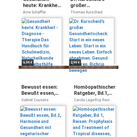
heute: Krankheit
großer
- Diagnose -
Gesundheitscheck:
Arne Schäffler
Thomas Kurscheid
Therapie Das
Start in ein neues
Handbuch für
Leben: Start in ein
Schulmedizin,
neues Leben.
Naturheilkunde
Einfach abnehmen.
und Selbsthilfe
Gesund ernähren.
Richrig bewegen
6,99 €
2,99 €
Bewusst essen:
Homöopathischer
Bewußt essen,
Ratgeber, Bd.1,
Bd.2, Harmonie und
Reisen:
Gabriel Cousens
Carola Lage-Roy Ravi
Gesundheit mit
Prophylaxis and
Roy
vegetarischer
Treatment of
Ernährung:
Tropical
Vegetarismus aus
diseases, Travel
wissenschaftlicher
sickness, Insects,
und spiritueller
Snakebite,