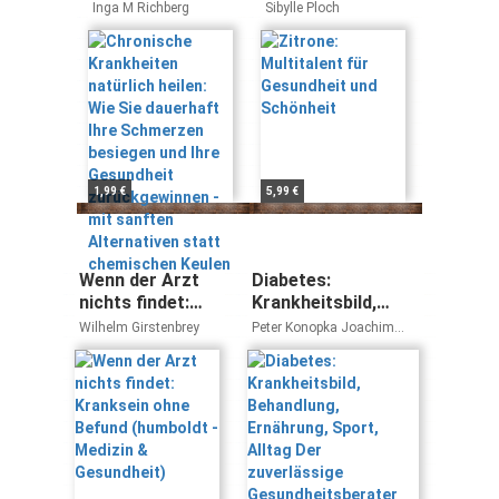
natürlich heilen:
Gesundheit und
Inga M Richberg
Sibylle Ploch
Wie Sie
Schönheit
dauerhaft Ihre
Schmerzen
besiegen und
Ihre Gesundheit
zurückgewinnen
- mit sanften
Alternativen
1,99 €
5,99 €
statt
chemischen
Keulen
Wenn der Arzt
Diabetes:
nichts findet:
Krankheitsbild,
Kranksein ohne
Behandlung,
Wilhelm Girstenbrey
Peter Konopka Joachim
Befund
Ernährung, Sport,
Kunder
(humboldt -
Alltag Der
Medizin &
zuverlässige
Gesundheit)
Gesundheitsberater