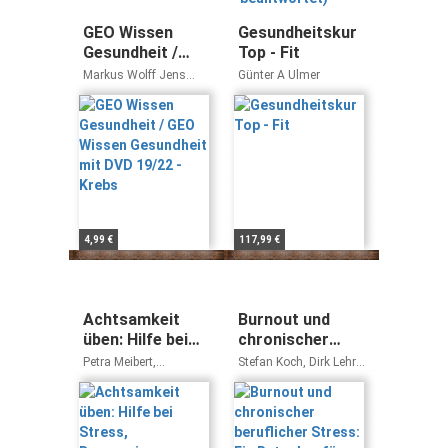
GEO Wissen
Gesundheitskur
Gesundheit /
Top - Fit
GEO Wissen
Markus Wolff Jens
Günter A Ulmer
Gesundheit mit
Schröder
DVD 19/22 -
Krebs
4,99 €
117,99 €
Achtsamkeit
Burnout und
üben: Hilfe bei
chronischer
Stress,
beruflicher
Petra Meibert,
Stefan Koch, Dirk Lehr,
Depression,
Stress: Ein
Johannes Michalak,
Andreas Hillert
Thomas Heidenreich
Ängsten und
Ratgeber für
häufigem
Betroffene und
Grübeln
Angehörige