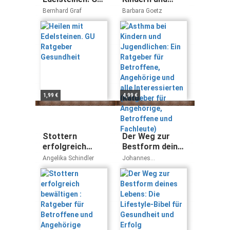
Ratgeber
Jugendlichen:
Bernhard Graf
Barbara Goetz
Gesundheit
Ein Ratgeber für
Betroffene,
Angehörige und
alle
Interessierten
(Ratgeber für
Angehörige,
Betroffene und
1,99 €
4,99 €
Fachleute)
Stottern
Der Weg zur
erfolgreich
Bestform deines
bewältigen :
Lebens: Die
Angelika Schindler
Johannes
Ratgeber für
Lifestyle-Bibel
Sommermeier
Betroffene und
für Gesundheit
Angehörige
und Erfolg