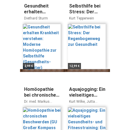
Gesundheit
Selbsthilfe bei
erhalten
Stress: Der
Krankheit
Regenbogenweg
Diethard Sturm
Kurt Tepperwein
verstehen:
zur Gesundheit
Moderne
Homöopathie
zur Selbsthilfe
(Gesundheits-
Begleiter)
2,99 €
12,99 €
Homöopathie
Aquajogging: Ein
bei chronischen
vielseitiges
Beschwerden
Gesundheits-
Dr. med. Markus
Kurt Wilke, Jutta
(GU Großer
und
Wiesenauer
Fessler, Nicola Hoeft-
Blex
Kompass
Fitnesstraining:
Gesundheit)
Ein vielseitiges
Gesundheits-
und