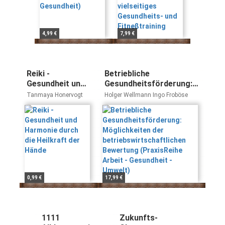
Fitneßtraining
4,99 €
7,99 €
Reiki -
Betriebliche
Gesundheit und
Gesundheitsförderung:
Harmonie durch
Möglichkeiten der
Tanmaya Honervogt
Holger Wellmann Ingo Froböse
die Heilkraft der
betriebswirtschaftlichen
Hände
Bewertung (PraxisReihe
Arbeit - Gesundheit -
Umwelt)
0,99 €
17,99 €
1111
Zukunfts-