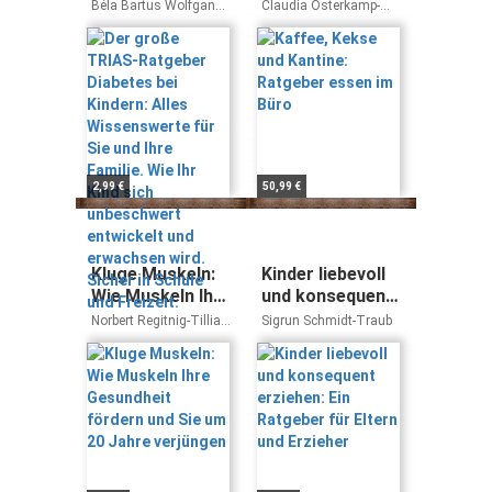
Diabetes bei
Ratgeber essen
Béla Bartus Wolfgang
Claudia Osterkamp-
Kindern: Alles
im Büro
Hecker
Behrens
Wissenswerte
für Sie und Ihre
Familie. Wie Ihr
Kind sich
unbeschwert
entwickelt und
erwachsen wird.
2,99 €
50,99 €
Sicher in Schule
und Freizeit.
Kluge Muskeln:
Kinder liebevoll
Wie Muskeln Ihre
und konsequent
Gesundheit
erziehen: Ein
Norbert Regitnig-Tillian
Sigrun Schmidt-Traub
fördern und Sie
Ratgeber für
Andreas Stippler
um 20 Jahre
Eltern und
verjüngen
Erzieher