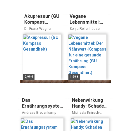
Akupressur (GU
Vegane
Kompass
Lebensmittel:
Gesundheit)
Der Nährwert-
Dr. Franz Wagner
Sonja Reifenhäuser
Kompass für
eine gesunde
Ernährung (GU
Kompass
Gesundheit)
2,99 €
1,99 €
Das
Nebenwirkung
Ernährungssystem
Handy: Schaden
für Fitness und
Mobiltelefone
Andreas Bredenkamp
Michaela Knirsch-
Gesundheit: Eine
unserer
Wagner Erik Randall
Huber
praktische
Gesundheit?
Anleitung mit