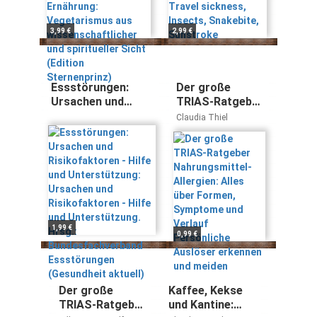
Sicht (Edition
Sunstroke
Sternenprinz)
3,99 €
2,99 €
Essstörungen:
Der große
Ursachen und
TRIAS-Ratgeber
Risikofaktoren -
Nahrungsmittel-
Claudia Thiel
Hilfe und
Allergien: Alles
Unterstützung:
über Formen,
Ursachen und
Symptome und
Risikofaktoren -
Verlauf
Hilfe und
Persönliche
Unterstützung.
Auslöser
Hrsg.:
erkennen und
Bundesfachverband
meiden
1,99 €
0,99 €
Essstörungen
(Gesundheit
aktuell)
Der große
Kaffee, Kekse
TRIAS-Ratgeber
und Kantine: