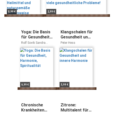
5,99 €
2,99 €
Yoga: Die Basis
Klangschalen für
für Gesundheit,
Gesundheit und
Harmonie,
innere Harmonie
Rolf Sovik Sandra
Peter Hess
Spiritualität
Anderson
6,99 €
3,99 €
Chronische
Zitrone:
Krankheiten
Multitalent für