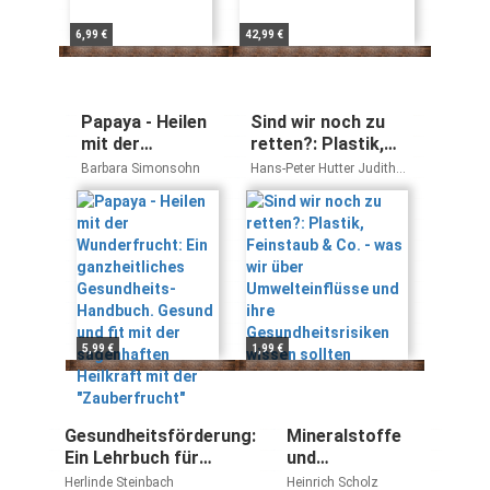
6,99 €
42,99 €
Papaya - Heilen
Sind wir noch zu
mit der
retten?: Plastik,
Wunderfrucht:
Feinstaub & Co. -
Barbara Simonsohn
Hans-Peter Hutter Judith
Ein
was wir über
Langasch
ganzheitliches
Umwelteinflüsse
Gesundheits-
und ihre
Handbuch.
Gesundheitsrisiken
Gesund und fit
wissen sollten
mit der
sagenhaften
Heilkraft mit der
5,99 €
1,99 €
"Zauberfrucht"
Gesundheitsförderung:
Mineralstoffe
Ein Lehrbuch für
und
Pflege- und
Spurenelemente:
Herlinde Steinbach
Heinrich Scholz