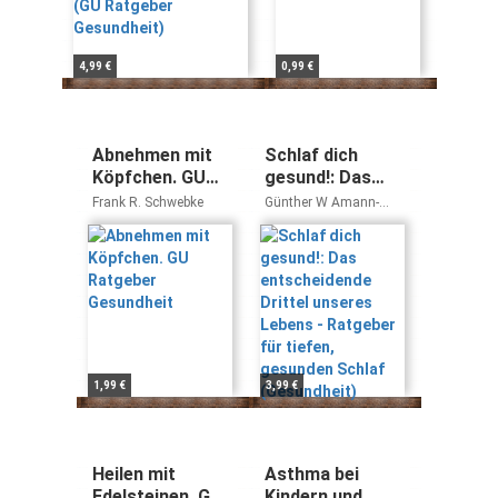
4,99 €
0,99 €
Abnehmen mit
Schlaf dich
Köpfchen. GU
gesund!: Das
Ratgeber
entscheidende
Frank R. Schwebke
Günther W Amann-
Gesundheit
Drittel unseres
Jennson Boris Luban-
Plozza
Lebens -
Ratgeber für
tiefen, gesunden
Schlaf
(Gesundheit)
1,99 €
3,99 €
Heilen mit
Asthma bei
Edelsteinen. GU
Kindern und