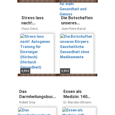
Gesundheit und
Genuss
Stress lass
Die Botschaften
nach!:
unseres
Autogenes
Körpers:
Claus Derra
Jean-Pierre Barral
Training für
Ganzheitliche
Einsteiger
Gesundheit ohne
(Hörbuch)
Medikamente
(Hörbuch
Gesundheit)
0,99 €
9,99 €
Das
Essen als
Darmheilungsbuch:
Medizin: 140
Gesundheit durch
Lebensmittel für
Robert Gray
Dr. Marcela Ullmann
Kolon-Sanierung
mehr
Friedrich Bohlmann
Gesundheit (GU