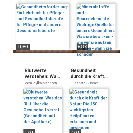
Gesundheitsberufe: für
Wichtige Quelle
Pflege- und andere
für unsere
Gesundheitsberufe
Gesundheit. Was
sie bewirken -
wie wir sie
nutzen können -
wann sie
schaden
16,99 €
0,99 €
Blutwerte
Gesundheit
verstehen: Was
durch die Kraft
das Blut über die
der Natur: Die
Vera Zylka-Menhorn
Elisabeth Busser
Gesundheit
150 wichtigsten
Christian Busser
verrät
Heilpflanzen
(Gesundheit mit
erkennen und
der Apotheke)
anwenden
(aethera)
1,99 €
7,99 €