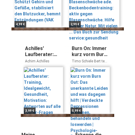
Entzündungen (VAK
Hilfe aus der Natur.
vital)
Mit vielen ... Das Buch
zur Sendung
service:gesundheit
4,99 €
2,99 €
Achilles'
Burn On: Immer
Laufberater:
kurz vorm Burn
Training,
Out: Das
Achim Achilles
Timo Schiele Bert te
Idealgewicht,
unerkannte
Wildt
Gesundheit,
Leiden und was
Motivation:
dagegen hilft |
Antworten auf
Verdeckte
alle Läufer-
Depressionen
Fragen
erkennen,
behandeln und
loswerden |
3,99 €
5,99 €
Psychologie-
Ratgeber zur
Selbstheilung
Meine
Erkenne die