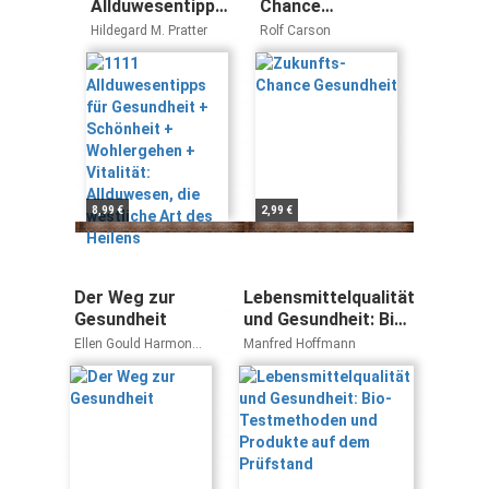
Allduwesentipps
Chance
für Gesundheit +
Gesundheit
Hildegard M. Pratter
Rolf Carson
Schönheit +
Wohlergehen +
Vitalität:
Allduwesen, die
westliche Art
des Heilens
8,99 €
2,99 €
Der Weg zur
Lebensmittelqualität
Gesundheit
und Gesundheit: Bio-
Testmethoden und
Ellen Gould Harmon
Manfred Hoffmann
Produkte auf dem
White
Prüfstand