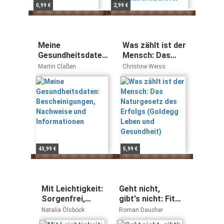
0,99 €
2,99 €
Meine
Was zählt ist der
Gesundheitsdaten:
Mensch: Das
Bescheinigungen,
Naturgesetz des
Martin Claßen
Christine Weiss
Nachweise und
Erfolgs
Informationen
(Goldegg Leben
und Gesundheit)
43,99 €
5,99 €
Mit Leichtigkeit:
Geht nicht,
Sorgenfrei,
gibt's nicht: Fit
fröhlich und
mit Roman
Natalia Ölsböck
Roman Daucher
unbeschwert
Daucher