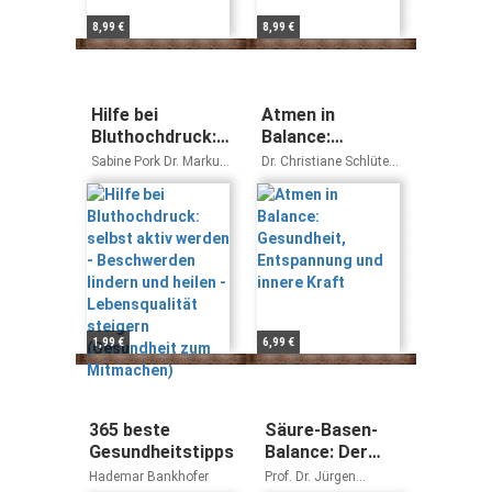
8,99 €
8,99 €
Hilfe bei
Atmen in
Bluthochdruck:
Balance:
selbst aktiv
Gesundheit,
Sabine Pork Dr. Markus
Dr. Christiane Schlüter
werden -
Entspannung
Zillgens
Barbara Lutz
Beschwerden
und innere Kraft
lindern und
heilen -
Lebensqualität
steigern
(Gesundheit zum
Mitmachen)
1,99 €
6,99 €
365 beste
Säure-Basen-
Gesundheitstipps
Balance: Der
Kompass für
Hademar Bankhofer
Prof. Dr. Jürgen