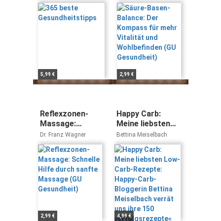
mehr Vitalität
Vormann
und
Wohlbefinden
(GU Gesundheit)
5,99 €
2,99 €
Reflexzonen-
Happy Carb:
Massage:
Meine liebsten
Schnelle Hilfe
Low-Carb-
Dr. Franz Wagner
Bettina Meiselbach
durch sanfte
Rezepte: Happy-
Massage (GU
Carb-Bloggerin
Gesundheit)
Bettina
Meiselbach
verrät uns ihre
150
»Erfolgsrezepte«
für mehr
2,99 €
4,99 €