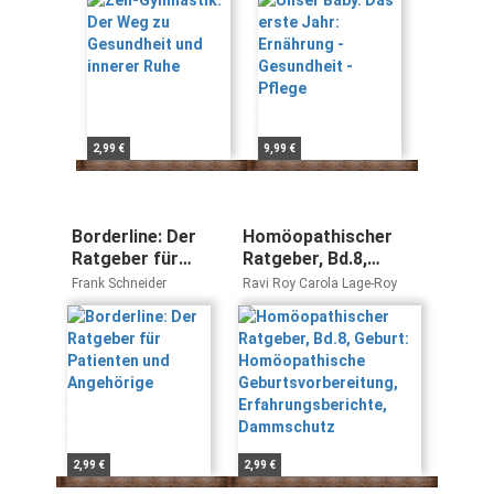
Pflege
2,99 €
9,99 €
Borderline: Der
Homöopathischer
Ratgeber für
Ratgeber, Bd.8,
Patienten und
Geburt:
Frank Schneider
Ravi Roy Carola Lage-Roy
Angehörige
Homöopathische
Geburtsvorbereitung,
Erfahrungsberichte,
Dammschutz
2,99 €
2,99 €