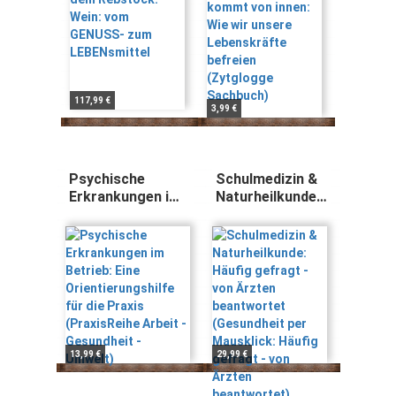
befreien
(Zytglogge
Sachbuch)
117,99 €
3,99 €
Psychische
Schulmedizin &
Erkrankungen im
Naturheilkunde:
Betrieb: Eine
Häufig gefragt -
Orientierungshilfe
von Ärzten
für die Praxis
beantwortet
(PraxisReihe
(Gesundheit per
Arbeit -
Mausklick:
Gesundheit -
Häufig gefragt -
Umwelt)
von Ärzten
beantwortet)
13,99 €
29,99 €