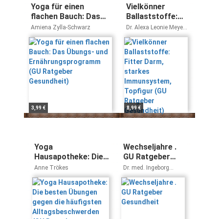
Yoga für einen
Vielkönner
flachen Bauch: Das
Ballaststoffe:
Übungs- und
Fitter Darm,
Amiena Zylla-Schwarz
Dr. Alexa Leonie Meyer
Ernährungsprogramm
starkes
Prof. Dr. Ibrahim
Elmadfa
(GU Ratgeber
Immunsystem,
Gesundheit)
Topfigur (GU
Ratgeber
Gesundheit)
3,99 €
8,99 €
Yoga
Wechseljahre .
Hausapotheke: Die
GU Ratgeber
besten Übungen
Gesundheit
Anne Trökes
Dr. med. Ingeborg
gegen die
Lackinger Karger
häufigsten
Alltagsbeschwerden
(GU Ratgeber
Gesundheit)