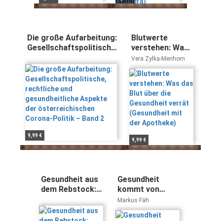
Die große Aufarbeitung:
Blutwerte
Gesellschaftspolitische,
verstehen: Was
rechtliche und
das Blut über die
Vera Zylka-Menhorn
gesundheitliche
Gesundheit
Aspekte der
verrät
österreichischen
(Gesundheit mit
Corona-Politik – Band 2
der Apotheke)
9,99 €
9,99 €
Gesundheit aus
Gesundheit
dem Rebstock:
kommt von
Wein: vom
innen: Wie wir
Markus Fäh
GENUSS- zum
unsere
LEBENsmittel
Lebenskräfte