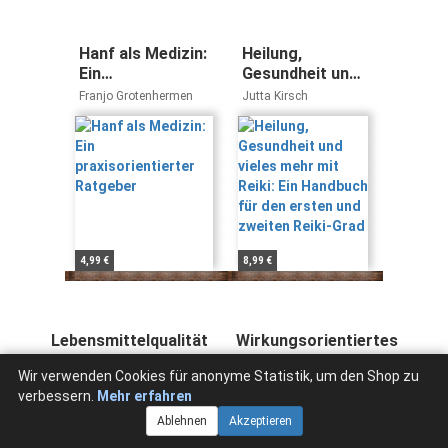
Hanf als Medizin:
Heilung,
Ein
Gesundheit und
praxisorientierter
vieles mehr mit
Franjo Grotenhermen
Jutta Kirsch
Ratgeber
Reiki: Ein
Handbuch für
den ersten und
zweiten Reiki-
Grad
4,99 €
8,99 €
Lebensmittelqualität
Wirkungsorientiertes
und bewusste
Denken: Ein neuer
Wir verwenden Cookies für anonyme Statistik, um den Shop zu
Ernährung: Ein
Weg zur Gesundung
Petra Kühne
Helmut Retzl
verbessern.
Mehr erfahren
Ratgeber für die
(Goldegg Fachbuch:
Vollwertküche
Gesundheit)
Ablehnen
Akzeptieren
(Sozialhygienische