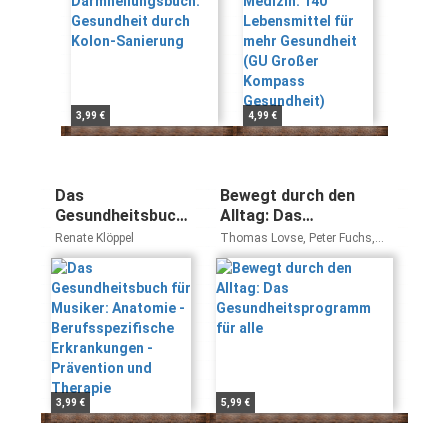
Großer
Kompass
Gesundheit)
3,99 €
4,99 €
Das
Bewegt durch den
Gesundheitsbuch
Alltag: Das
für Musiker:
Gesundheitsprogramm
Renate Klöppel
Thomas Lovse, Peter Fuchs,
Anatomie -
für alle
Gernot Deutsch
Berufsspezifische
Erkrankungen -
Prävention und
Therapie
3,99 €
5,99 €