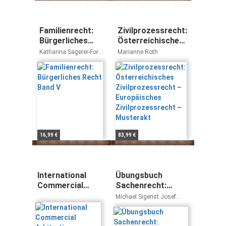
Familienrecht:
Zivilprozessrecht:
Bürgerliches
Österreichisches
Recht Band V
Zivilprozessrecht
Katharina Sagerer-Foric
Marianne Roth
– Europäisches
Ferdinand Kerschner
Zivilprozessrecht
– Musterakt
16,99 €
83,99 €
International
Übungsbuch
Commercial
Sachenrecht:
Arbitration:
Repetitionsfragen,
Michael Sigerist Josef
International
Übungsfälle,
Studer
Conventions,
Bundesgerichtliche
Country Reports
leading cases