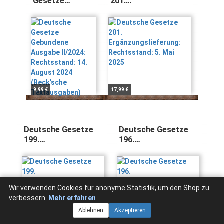
Gesetze
201.
Gebundene
Ergänzungslieferung:
Ausgabe II/2024:
Rechtsstand: 5. Mai
Rechtsstand: 14.
2025
August 2024
(Beck'sche
Textausgaben)
9,99 €
17,99 €
Deutsche Gesetze
Deutsche Gesetze
199.
196.
Ergänzungslieferung:
Ergänzungslieferung:
Rechtsstand: 14.
Rechtsstand: 1.
August 2024
November 2023
Wir verwenden Cookies für anonyme Statistik, um den Shop zu
verbessern.
Mehr erfahren
Ablehnen
Akzeptieren