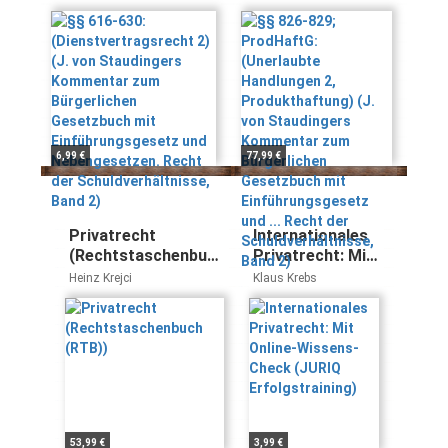
Staudingers
Handlungen 2,
Kommentar zum
Produkthaftung)
Bürgerlichen
(J. von Staudingers
Gesetzbuch mit
Kommentar zum
Einführungsgesetz
Bürgerlichen
und Nebengesetzen.
Gesetzbuch mit
Recht der
Einführungsgesetz
Schuldverhältnisse,
und ... Recht der
6,99 €
77,99 €
Band 2)
Schuldverhältnisse,
Band 2)
Privatrecht
Internationales
(Rechtstaschenbuch
Privatrecht: Mit
(RTB))
Online-Wissens-
Heinz Krejci
Klaus Krebs
Check (JURIQ
Erfolgstraining)
53,99 €
3,99 €