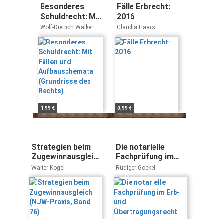
Besonderes
Fälle Erbrecht:
Schuldrecht: Mit
2016
Fällen und
Wolf-Dietrich Walker
Claudia Haack
Aufbauschemata
Hans Brox
(Grundrisse des
Rechts)
1,99 €
0,99 €
Strategien beim
Die notarielle
Zugewinnausgleich
Fachprüfung im
(NJW-Praxis, Band
Erb- und
Walter Kogel
Rüdiger Gockel
76)
Übertragungsrecht