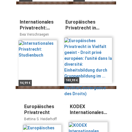
Internationales
Europäisches
Privatrecht:
Privatrecht in
Studienbuch
Vielfalt geeint - Droit
Bea Verschraegen
privé européen:
l'unité dans la
diversité:
Einheitsbildung
durch
Gruppenbildung im ...
der
Rechte/Convergence
103,99 €
94,99 €
des Droits)
Europäisches
KODEX
Privatrecht
Internationales
Privatrecht:
Bettina S. Heiderhoff
2011/12 (Kodex
des