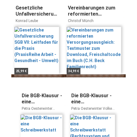
Gesetzliche
Vereinbarungen zum
Unfallversicherung
reformierten
SGB VII: Leitfaden
Versorgungsausgleich:
Konrad Leube
Christof Münch
für die Praxis
Textmuster zum
(PraxisReihe
Download,
Arbeit -
Freischaltcode im
Gesundheit -
Buch (C.H. Beck
Umwelt)
Familienrecht)
25,99 €
34,99 €
Die BGB-Klausur -
Die BGB-Klausur -
eine
eine
Schreibwerkstatt
Schreibwerkstatt
Petra Oesterwinter
Petra Oesterwinter Volker
(Rechtssystem
Volker Mayer
Mayer
und
Rechtsanwendung)