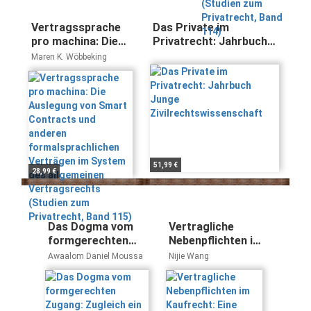
114)
Vertragssprache
Das Private im
pro machina: Die
Privatrecht: Jahrbuch
Auslegung von
Junge
Maren K. Wöbbeking
Smart Contracts
Zivilrechtswissenschaft
und anderen
formalsprachlichen
Verträgen im
System des
allgemeinen
Vertragsrechts
(Studien zum
51,99 €
28,99 €
Privatrecht, Band
115)
Das Dogma vom
Vertragliche
formgerechten
Nebenpflichten im
Zugang: Zugleich
Kaufrecht: Eine
Awaalom Daniel Moussa
Nijie Wang
ein Plädoyer für die
rechtshistorische
Trennung von
Untersuchung
Fragen des
vom römischen
Zustandekommens
über das