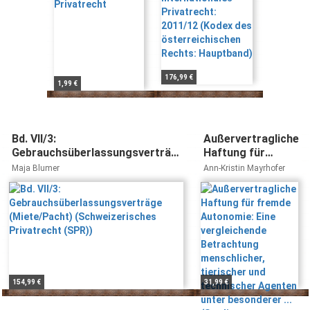
österreichischen
Rechts:
Hauptband)
176,99 €
1,99 €
Bd. VII/3:
Außervertragliche
Gebrauchsüberlassungsverträge
Haftung für
(Miete/Pacht) (Schweizerisches
fremde
Maja Blumer
Ann-Kristin Mayrhofer
Privatrecht (SPR))
Autonomie: Eine
vergleichende
Betrachtung
menschlicher,
tierischer und
technischer
Agenten unter
besonderer ...
154,99 €
31,99 €
(Studien zum
Privatrecht, Band