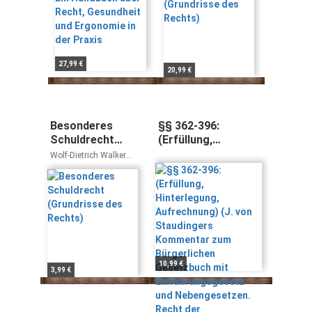
Praxis
27,99 €
20,99 €
Besonderes
§§ 362-396:
Schuldrecht
(Erfüllung,
(Grundrisse des
Hinterlegung,
Wolf-Dietrich Walker
Rechts)
Aufrechnung) (J.
Hans Brox
von Staudingers
Kommentar zum
Bürgerlichen
Gesetzbuch mit
Einführungsgesetz
und
Nebengesetzen.
10,99 €
3,99 €
Recht der
Schuldverhältnisse)