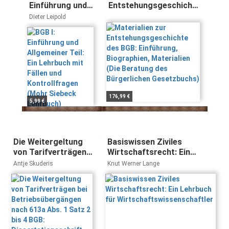
Einführung und
Entstehungsgeschichte
Allgemeiner Teil:
des BGB: Einführung,
Dieter Leipold
Ein Lehrbuch mit
Biographien,
Fällen und
Materialien (Die
Kontrollfragen
Beratung des
(Mohr Siebeck
Bürgerlichen
Lehrbuch)
Gesetzbuchs)
176,99 €
5,99 €
Die Weitergeltung
Basiswissen Ziviles
von Tarifverträgen
Wirtschaftsrecht: Ein
bei
Lehrbuch für
Antje Skuderis
Knut Werner Lange
Betriebsübergängen
Wirtschaftswissenschaftler
nach 613a Abs. 1
Satz 2 bis 4 BGB:
Dissertationsschrift
(Europäische
Hochschulschriften