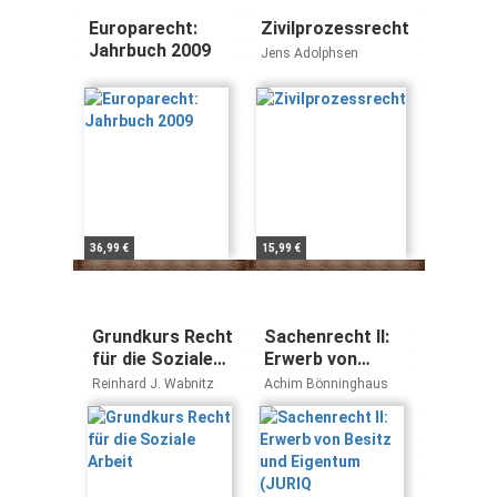
Vassilios Skouris,
Klaus Stern, Christian
Europarecht:
Zivilprozessrecht
Tomuschat, Christoph
Jahrbuch 2009
Jens Adolphsen
Vedder
36,99 €
15,99 €
Grundkurs Recht
Sachenrecht II:
für die Soziale
Erwerb von
Arbeit
Besitz und
Reinhard J. Wabnitz
Achim Bönninghaus
Eigentum (JURIQ
Erfolgstraining)