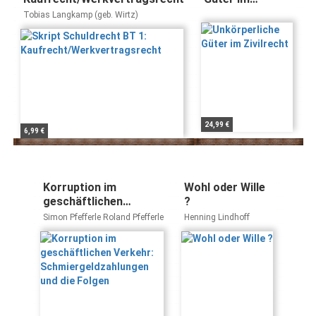
Zivilrecht
Tobias Langkamp (geb. Wirtz)
24,99 €
6,99 €
Korruption im
Wohl oder Wille
geschäftlichen
?
Verkehr:
Simon Pfefferle Roland Pfefferle
Henning Lindhoff
Schmiergeldzahlungen
und die Folgen