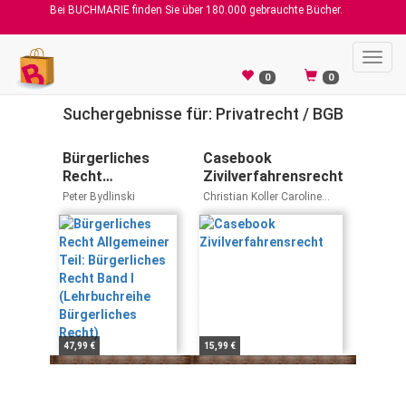
Bei BUCHMARIE finden Sie über 180.000 gebrauchte Bücher.
Toggl
navig
0
0
Suchergebnisse für: Privatrecht / BGB
Bürgerliches
Casebook
Recht
Zivilverfahrensrecht
Allgemeiner Teil:
Peter Bydlinski
Christian Koller Caroline
Bürgerliches
Graf-Schimek
Recht Band I
(Lehrbuchreihe
Bürgerliches
Recht)
47,99 €
15,99 €