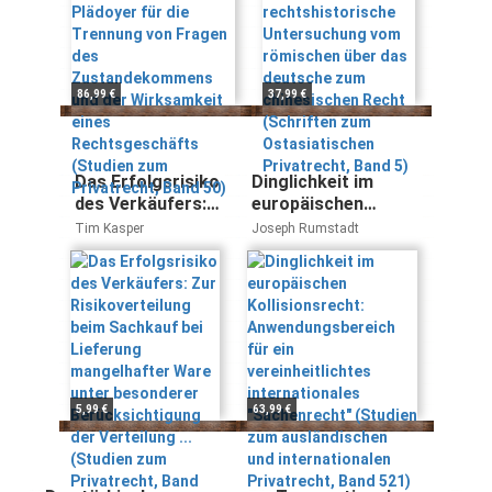
und der
deutsche zum
Wirksamkeit eines
chinesischen
Rechtsgeschäfts
Recht (Schriften
(Studien zum
zum
86,99 €
37,99 €
Privatrecht, Band
Ostasiatischen
50)
Privatrecht, Band
5)
Das Erfolgsrisiko
Dinglichkeit im
des Verkäufers:
europäischen
Zur
Kollisionsrecht:
Tim Kasper
Joseph Rumstadt
Risikoverteilung
Anwendungsbereich
beim Sachkauf
für ein
bei Lieferung
vereinheitlichtes
mangelhafter
internationales
Ware unter
"Sachenrecht"
besonderer
(Studien zum
Berücksichtigung
ausländischen und
der Verteilung ...
internationalen
5,99 €
63,99 €
(Studien zum
Privatrecht, Band
Privatrecht, Band
521)
68)