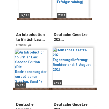
14,99 €
2,99 €
An Introduction
Deutsche Gesetze
to British Law.
202.
Second Edition.
Ergänzungslieferung:
Francis Lyall
(Die
Rechtsstand: 6.
Rechtsordnung
August 2025
der
europäischen
Staaten, Band 1)
3,99 €
27,99 €
Deutsche
Deutsche Gesetze