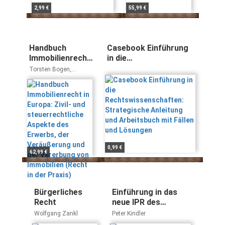
2,99 €
55,99 €
Handbuch
Casebook Einführung
Immobilienrecht
in die
in Europa: Zivil-
Rechtswissenschaften:
Torsten Bogen,
und
Strategische Anleitung
Rodolfo Dolce, Markus
Eberl, Wolfgang Eule,
steuerrechtliche
und Arbeitsbuch mit
Christian Feketija, Aleš
Aspekte des
Fällen und Lösungen
Fercic, Susanne Frank,
Erwerbs, der
Edina Gáspár, Duncan
Veräußerung
S. J. Grehan, Michael
und der
Grötsch, Stein Hegdal,
Vererbung von
Christoph Kocks, Beate
Kopp, Helene Ludewig,
Immobilien
0,99 €
62,99 €
Alexey Kuzmishin,
(Recht in der
Slawomir Lakomy,
Praxis)
Lothar Lederer, Johan
Mevesen, Stefan Meyer,
Ingrid Meeussen, Line
Bürgerliches
Einführung in das
Olsen-Ring, Zoran
Recht
neue IPR des
Pokrovac, Orsolya
Wirtschaftsverkehrs
Wolfgang Zankl
Peter Kindler
Racz, Gerhard Ring,
Claudie Rombach,