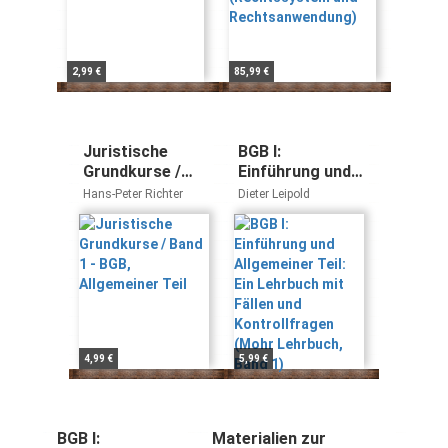
2,99 €
85,99 €
Juristische
BGB I:
Grundkurse /
Einführung und
Band 1 - BGB,
Allgemeiner Teil:
Hans-Peter Richter
Dieter Leipold
Allgemeiner Teil
Ein Lehrbuch mit
Fällen und
Kontrollfragen
(Mohr Lehrbuch,
Band 1)
4,99 €
5,99 €
BGB I:
Materialien zur