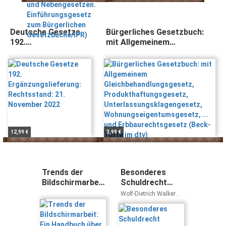
zum Bürgerlichen
Gesetzbuche/IPR)
Deutsche Gesetze
Bürgerliches Gesetzbuch:
192.
mit Allgemeinem
Ergänzungslieferung:
Gleichbehandlungsgesetz,
Rechtsstand: 21.
Produkthaftungsgesetz,
November 2022
Unterlassungsklagengesetz,
Wohnungseigentumsgesetz,
... und Erbbaurechtsgesetz
(Beck-Texte im dtv)
12,99 €
3,99 €
Trends der
Besonderes
Bildschirmarbeit:
Schuldrecht
Ein Handbuch
(Grundrisse des
Wolf-Dietrich Walker
über Recht,
Rechts)
Hans Brox
Gesundheit und
Ergonomie in der