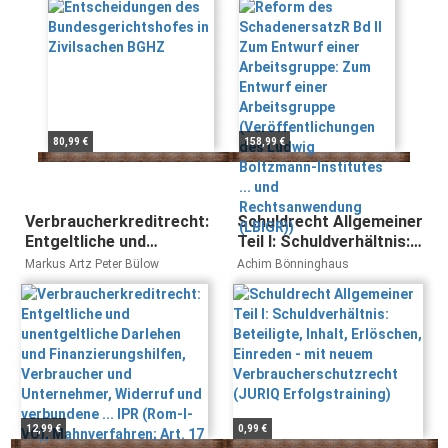
Arbeitsgruppe: Zum
Entwurf einer
Arbeitsgruppe
(Veröffentlichungen
des Ludwig
Boltzmann-
Institutes ... und
Rechtsanwendung
80,99 €
158,99 €
(LBIGR))
Verbraucherkreditrecht:
Schuldrecht Allgemeiner
Entgeltliche und
Teil I: Schuldverhältnis:
unentgeltliche Darlehen
Beteiligte, Inhalt,
Markus Artz Peter Bülow
Achim Bönninghaus
und Finanzierungshilfen,
Erlöschen, Einreden - mit
Verbraucher und
neuem
Unternehmer, Widerruf
Verbraucherschutzrecht
und verbundene ... IPR
(JURIQ Erfolgstraining)
(Rom-I-VO),
Mahnverfahren; Art. 17
EuGVVO
12,99 €
0,99 €