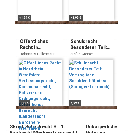
61,99 €
41,99 €
Öffentliches
Schuldrecht
Recht in
Besonderer Teil:
Nordrhein-
Vertragliche
Johannes Hellermann
Stefan Greiner
Westfalen:
Schuldverhältnisse
Johannes Dietlein
Verfassungsrecht,
(Springer-
Kommunalrecht,
Lehrbuch)
Polizei- und
Ordnungsrecht,
Öffentliches
Baurecht
(Landesrecht
1,99 €
4,99 €
Nordrhein-
Westfalen)
Skript Schuldrecht BT 1:
Unkörperliche
Kaufrecht/Werkvertragsrecht
Güter im