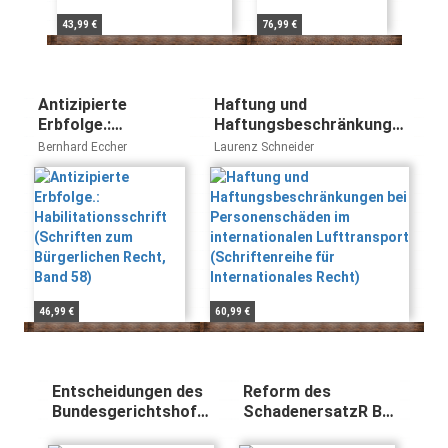
43,99 €
76,99 €
Antizipierte
Haftung und
Erbfolge.:
Haftungsbeschränkungen
Habilitationsschrift
bei Personenschäden im
Bernhard Eccher
Laurenz Schneider
(Schriften zum
internationalen
Bürgerlichen Recht,
Lufttransport
Band 58)
(Schriftenreihe für
Internationales Recht)
46,99 €
60,99 €
Entscheidungen des
Reform des
Bundesgerichtshofes
SchadenersatzR Bd
in Zivilsachen BGHZ
II Zum Entwurf einer