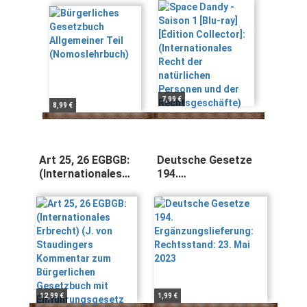
(Nomoslehrbuch)
Collector]:
(Internationales
Recht der
natürlichen
Personen und der
Rechtsgeschäfte)
7,99 €
8,99 €
Art 25, 26 EGBGB:
Deutsche Gesetze
(Internationales
194.
Erbrecht) (J. von
Ergänzungslieferung:
Staudingers
Rechtsstand: 23. Mai
Kommentar zum
2023
Bürgerlichen
Gesetzbuch mit
Einführungsgesetz
und
Nebengesetzen.
Einführungsgesetz
12,99 €
1,99 €