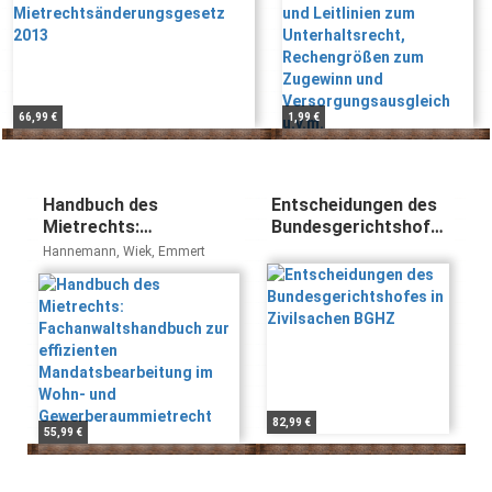
Versorgungsausgleich
u.v.m.
66,99 €
1,99 €
Handbuch des
Entscheidungen des
Mietrechts:
Bundesgerichtshofes
Fachanwaltshandbuch
in Zivilsachen BGHZ
Hannemann, Wiek, Emmert
zur effizienten
Mandatsbearbeitung im
Wohn- und
Gewerberaummietrecht
82,99 €
55,99 €