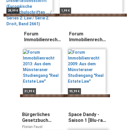
... / Series 2: Law /
Série 2: Droit, Band
28,99 €
1,99 €
2661)
Forum
Forum
Immobilienrecht
Immobilienrecht
2013: Aus dem
2009: Aus dem
Münsteraner
Münsteraner
Studiengang
Studiengang
"Real Estate
"Real Estate
Law"
Law"
31,99 €
95,99 €
Bürgerliches
Space Dandy -
Gesetzbuch
Saison 1 [Blu-ray]
Allgemeiner Teil
[Édition
Florian Faust