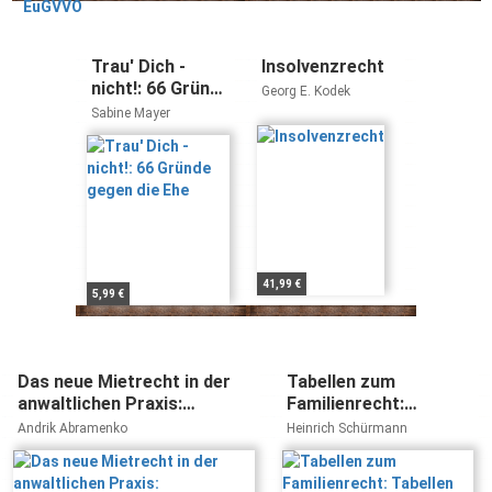
Trau' Dich -
Insolvenzrecht
nicht!: 66 Gründe
Georg E. Kodek
gegen die Ehe
Sabine Mayer
41,99 €
5,99 €
Das neue Mietrecht in der
Tabellen zum
anwaltlichen Praxis:
Familienrecht:
Mietrechtsänderungsgesetz
Tabellen und Leitlinien
Andrik Abramenko
Heinrich Schürmann
2013
zum Unterhaltsrecht,
Rechengrößen zum
Zugewinn und