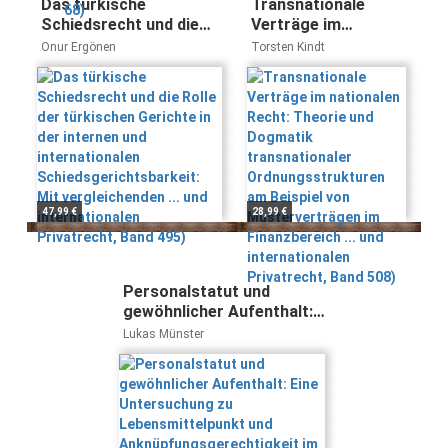
Das türkische
Transnationale
Schiedsrecht und die
Verträge im
Rolle der türkischen
nationalen Recht:
Onur Ergönen
Torsten Kindt
Gerichte in der internen
Theorie und
und internationalen
Dogmatik
Schiedsgerichtsbarkeit:
transnationaler
Mit vergleichenden ...
Ordnungsstrukturen
und internationalen
am Beispiel von
Privatrecht, Band 495)
Musterverträgen im
Finanzbereich ... und
internationalen
47,99 €
28,99 €
Privatrecht, Band
508)
Personalstatut und
gewöhnlicher Aufenthalt:
Eine Untersuchung zu
Lukas Münster
Lebensmittelpunkt und
Anknüpfungsgerechtigkeit
im internationalen Privat-
und ... und internationalen
Privatrecht, Band 513)