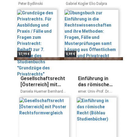
Für Ausbildung
Rechtswissenschaften
Peter Bydlinski
Gabriel Kogler Elio Dalpra
und Praxis /
und ihre Methoden:
Fälle und Fragen
Fragen, Fälle und
zum Privatrecht:
Musterprüfungen
Beiheft zur 7.
samt Lösung aus
Auflage des
Öffentlichem Recht
Studienbuchs
und Privatrecht
"Grundzüge des
Privatrechts"
37,99 €
0,99 €
Gesellschaftsrecht
Einführung in
[Österreich] mit
das römische
Poster
Recht (Böhlau
Daniela Huemer Bernhard
emer. Univ.-Prof. Dr.
Rechtsformvergleich
Studienbücher)
Rieder
Peter Apathy, emer.
Univ.-Prof. DDr. Georg
Klingenberg, Univ.-Prof.
Dr. Martin Pennitz