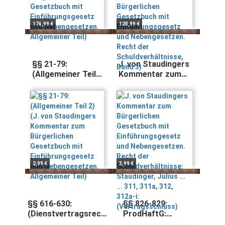
und
und
Nebengesetzen.
Nebengesetzen.
Allgemeiner Teil)
Recht der
176,99 €
120,99 €
Schuldverhältnisse,
Band 3)
§§ 21-79:
J. von Staudingers
(Allgemeiner Teil
Kommentar zum
2) (J. von
Bürgerlichen
Staudingers
Gesetzbuch mit
Kommentar zum
Einführungsgesetz
Bürgerlichen
und
Gesetzbuch mit
Nebengesetzen.
Einführungsgesetz
Recht der
und
Schuldverhältnisse:
Nebengesetzen.
Staudinger, Julius
Allgemeiner Teil)
... ... 311, 311a, 312,
2,99 €
3,99 €
312a-i:
(Vertragsschluss)
§§ 616-630:
§§ 826-829;
(Dienstvertragsrecht
ProdHaftG:
2) (J. von
(Unerlaubte