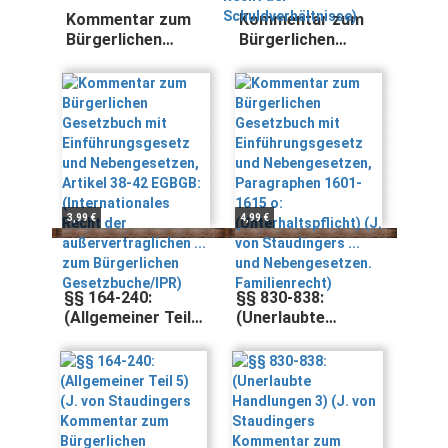
Kommentar zum
Kommentar zum
Bürgerlichen
Bürgerlichen
Gesetzbuch mit
Gesetzbuch mit
Einführungsgesetz
Einführungsgesetz
und
und
Nebengesetzen,
Nebengesetzen,
Artikel 38-42
Paragraphen 1601-
EGBGB:
1615 o:
(Internationales
(Unterhaltspflicht)
Recht der
(J. von
außervertraglichen
Staudingers ... und
3,99 €
4,99 €
... zum
Nebengesetzen.
Bürgerlichen
Familienrecht)
Gesetzbuche/IPR)
§§ 164-240:
§§ 830-838:
(Allgemeiner Teil
(Unerlaubte
5) (J. von
Handlungen 3) (J.
Staudingers
von Staudingers
Kommentar zum
Kommentar zum
Bürgerlichen
Bürgerlichen
Gesetzbuch mit
Gesetzbuch mit
Einführungsgesetz
Einführungsgesetz