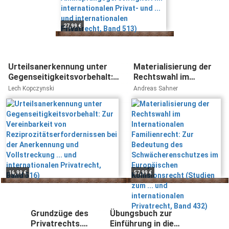
27,99 €
Urteilsanerkennung unter
Materialisierung der
Gegenseitigkeitsvorbehalt:
Rechtswahl im
Zur Vereinbarkeit von
Internationalen
Lech Kopczynski
Andreas Sahner
Reziprozitätserfordernissen
Familienrecht: Zur
bei der Anerkennung und
Bedeutung des
Vollstreckung ... und
Schwächerenschutzes
internationalen Privatrecht,
im Europäischen
Band 516)
Kollisionsrecht
(Studien zum ... und
internationalen
Privatrecht, Band 432)
16,99 €
57,99 €
Grundzüge des
Übungsbuch zur
Privatrechts.
Einführung in die