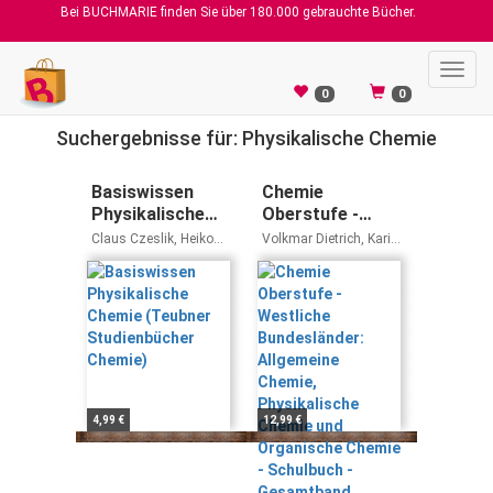
Bei BUCHMARIE finden Sie über 180.000 gebrauchte Bücher.
Toggl
navig
0
0
Suchergebnisse für: Physikalische Chemie
Basiswissen
Chemie
Physikalische
Oberstufe -
Chemie
Westliche
Claus Czeslik, Heiko
Volkmar Dietrich, Karin
(Teubner
Bundesländer:
Seemann, Roland
Arnold, Andreas Eberle,
Winter
Ralf Malz, Steffen
Studienbücher
Allgemeine
Schäfer, Bettina
Chemie)
Chemie,
Labahn, Andreas
Physikalische
Grimmer
Chemie und
Organische
Chemie -
Schulbuch -
4,99 €
12,99 €
Gesamtband