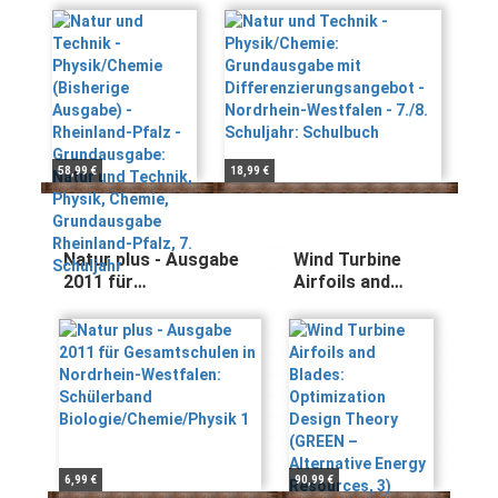
(Bisherige
Differenzierungsangebot
Wolfgang Kunze, Dr.
Wilhelm Schröder, Heinz Obst,
Heinz Muckenfuß,
Marlies Ramien, Bernd Trockel,
Ausgabe) -
- Nordrhein-Westfalen -
Wilhelm Schröder
Jan Beyer
Rheinland-Pfalz
7./8. Schuljahr:
- Grundausgabe:
Schulbuch
Natur und
Technik, Physik,
Chemie,
Grundausgabe
58,99 €
18,99 €
Rheinland-Pfalz,
7. Schuljahr
Natur plus - Ausgabe
Wind Turbine
2011 für
Airfoils and
Gesamtschulen in
Blades:
Nordrhein-Westfalen:
Optimization
Schülerband
Design Theory
Biologie/Chemie/Physik
(GREEN –
1
Alternative
Energy
Resources, 3)
6,99 €
90,99 €