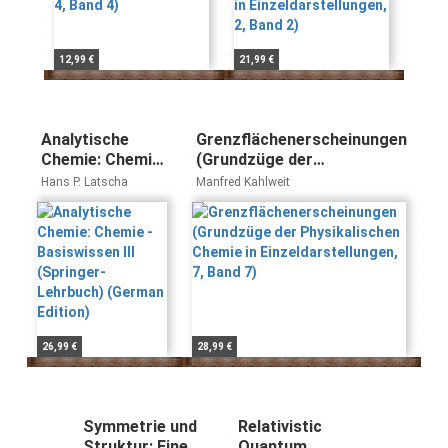
12,99 €
21,99 €
Analytische
Grenzflächenerscheinungen
Chemie: Chemie
(Grundzüge der
- Basiswissen III
Physikalischen Chemie in
Hans P. Latscha
Manfred Kahlweit
(Springer-
Einzeldarstellungen, 7, Band
Lehrbuch)
7)
(German Edition)
26,99 €
28,99 €
Symmetrie und
Relativistic
Struktur: Eine
Quantum