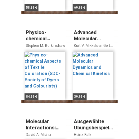
58,99 €
69,99 €
Physico-
Advanced
chemical
Molecular
Aspects of
Dynamics and
Stephen M. Burkinshaw
Kurt V. Mikkelsen Gert
Textile
Chemical
Due Billing
Coloration
Kinetics
(SDC-Society of
Dyers and
Colourists)
84,99 €
39,99 €
Molecular
Ausgewählte
Interactions:
Übungsbeispiele
Concepts and
zur Nomenklatur
David A. Micha
Heinz Falk