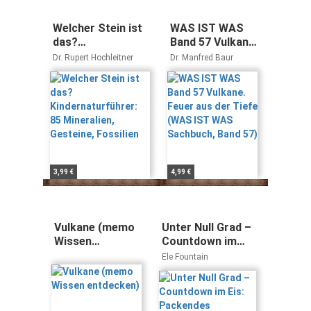
Welcher Stein ist
WAS IST WAS
das?
Band 57 Vulkane.
Kindernaturführer:
Feuer aus der
Dr. Rupert Hochleitner
Dr. Manfred Baur
85 Mineralien,
Tiefe (WAS IST
Gesteine,
WAS Sachbuch,
Fossilien
Band 57)
3,99 €
4,99 €
Vulkane (memo
Unter Null Grad –
Wissen
Countdown im
entdecken)
Eis: Packendes
Ele Fountain
Survivalabenteuer
vor dem
Hintergrund des
Klimawandels ab