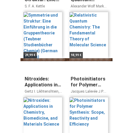
Einführung in die
Chemistry: The
S. F. A. Kettle
Alexander Wolf Markus
Gruppentheorie
Fundamental
Reiher
(Teubner
Theory of
Studienbücher
Molecular
Chemie)
Science
(German Edition)
29,99 €
98,99 €
Nitroxides:
Photoinitiators
Applications in
for Polymer
Chemistry,
Synthesis:
Gertz I. Likhtenshtein,
Jacques Lalevée J.P.
Biomedicine, and
Scope,
Jun Yamauchi,
Fouassier
Shin'ichi Nakatsuji,
Materials
Reactivity and
Alex I. Smirnov, Rui
Science
Efficiency
Tamura