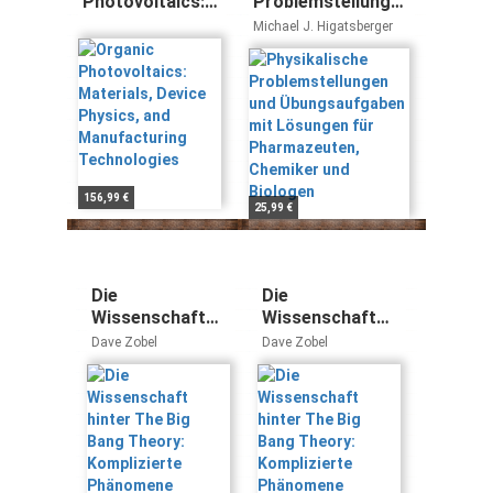
Photovoltaics:
Problemstellungen
Materials,
und
Michael J. Higatsberger
Device Physics,
Übungsaufgaben
and
mit Lösungen für
Manufacturing
Pharmazeuten,
Technologies
Chemiker und
Biologen
156,99 €
25,99 €
Die
Die
Wissenschaft
Wissenschaft
hinter The Big
hinter The Big
Dave Zobel
Dave Zobel
Bang Theory:
Bang Theory:
Komplizierte
Komplizierte
Phänomene
Phänomene
einfach erklärt
einfach erklärt
― sodass sogar
― sodass sogar
Penny sie
Penny sie