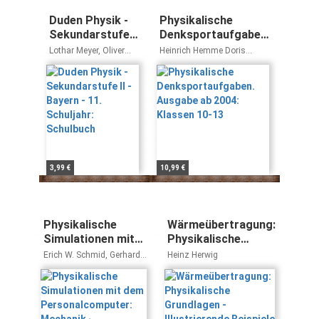
Duden Physik -
Physikalische
Sekundarstufe II
Denksportaufgaben.
- Bayern - 11.
Ausgabe ab 2004:
Lothar Meyer, Oliver
Heinrich Hemme Doris
Schuljahr:
Klassen 10-13
Schwarz, Detlef Hoche,
Samm
Ferdinand Hermann-
Schulbuch
Rottmair, Rainer
Reichwald
3,99 €
10,99 €
Physikalische
Wärmeübertragung:
Simulationen mit
Physikalische
dem
Grundlagen -
Erich W. Schmid, Gerhard
Heinz Herwig
Personalcomputer:
Illustrierende
Spitz, Wolfgang Lösch
Mechanik ·
Beispiele -
Elektrizität Wärme
Übungsaufgaben
· Quantenmechanik
mit