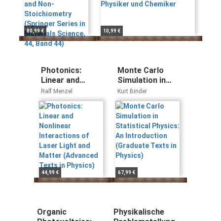
in Materials
Science, 44,
Band 44)
80,99 €
10,99 €
Photonics:
Monte Carlo
Linear and
Simulation in
Nonlinear
Statistical
Ralf Menzel
Kurt Binder
Interactions of
Physics: An
Laser Light and
Introduction
Matter
(Graduate Texts
(Advanced Texts
in Physics)
in Physics)
44,99 €
67,99 €
Organic
Physikalische