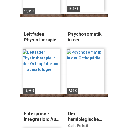
10,99 €
15,99 €
Leitfaden
Psychosomatik
Physiotherapie
in der
in der
Orthopädie
Orthopädie und
Traumatologie
16,99 €
7,99 €
Enterprise -
Der
Integration: Auf
hemiplegische
dem Weg zum
Patient -
Carlo Perfetti