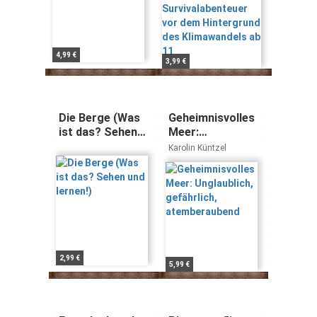
11
4,99 €
3,99 €
Die Berge (Was
Geheimnisvolles
ist das? Sehen
Meer:
und lernen!)
Unglaublich,
Karolin Küntzel
gefährlich,
atemberaubend
2,99 €
5,99 €