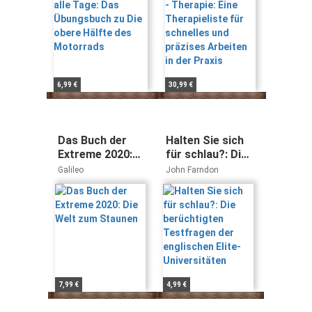
Arbeiten in der
Praxis
6,99 €
30,99 €
Das Buch der
Halten Sie sich
Extreme 2020:
für schlau?: Die
Die Welt zum
berüchtigten
Galileo
John Farndon
Staunen
Testfragen der
englischen Elite-
Universitäten
7,99 €
4,99 €