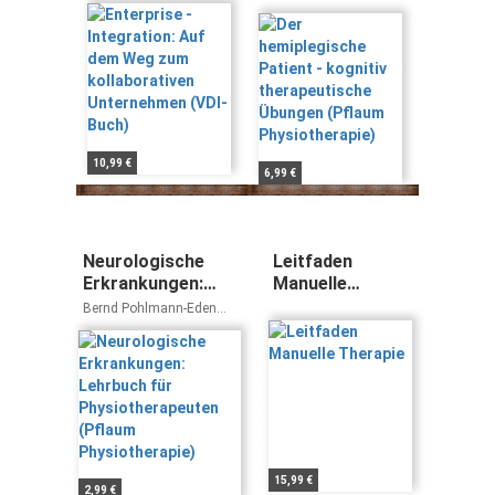
kollaborativen
kognitiv
Unternehmen
therapeutische
(VDI-Buch)
Übungen
(Pflaum
Physiotherapie)
10,99 €
6,99 €
Neurologische
Leitfaden
Erkrankungen:
Manuelle
Lehrbuch für
Therapie
Bernd Pohlmann-Eden
Physiotherapeuten
Jutta Hinrichs
(Pflaum
Physiotherapie)
15,99 €
2,99 €