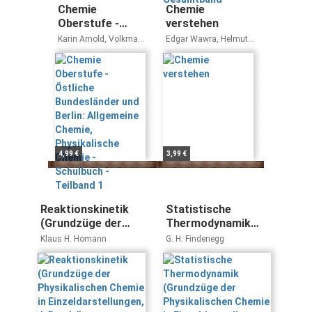
Chemie
Chemie
Oberstufe -
verstehen
Östliche
Karin Arnold, Volkmar
Edgar Wawra, Helmut
Bundesländer
Dietrich, Andreas
Dolznig, Ernst Müllner
Eberle, Andreas
und Berlin:
Grimmer, Marianne
Allgemeine
Karohs, Bettina
Chemie,
Labahn, Steffen
Physikalische
Schäfer, Jörn Peters
Chemie -
Schulbuch -
Teilband 1
4,99 €
3,99 €
Reaktionskinetik
Statistische
(Grundzüge der
Thermodynamik
Physikalischen
(Grundzüge der
Klaus H. Homann
G. H. Findenegg
Chemie in
Physikalischen
Einzeldarstellungen,
Chemie in
4, Band 4)
Einzeldarstellungen,
2, Band 2)