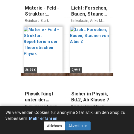
Materie - Feld -
Licht: Forschen,
Struktur:
Bauen, Staunen
Repetitorium
von A bis Z
Reinhard Starkl
tinkerbrain, Anke M.
der
Leitzgen, Gesine
Grotrian
Theoretischen
Physik
26,99 €
2,99 €
Physik fängt
Sicher in Physik,
unter der
Bd.2, Ab Klasse 7
Dusche an: Den
Olaf Fritsche Aiman
Kerstin Runschke Dr.
Alltag
Abdallah
Dietmar Karau
Wir verwenden Cookies für anonyme Statistik, um den Shop zu
entdecken mit
verbessern.
Mehr erfahren
Galileo
Ablehnen
Akzeptieren