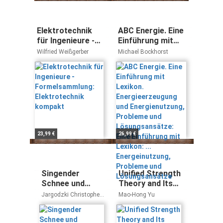
Elektrotechnik
ABC Energie. Eine
für Ingenieure -
Einführung mit
Formelsammlung:
Lexikon.
Wilfried Weißgerber
Michael Bockhorst
Elektrotechnik
Energieerzeugung
kompakt
und
Energienutzung,
Probleme und
Lösungsansätze:
Eine Einführung
mit Lexikon: ...
Energeinutzung,
23,99 €
26,99 €
Probleme und
Lösungsansätze
Singender
Unified Strength
Schnee und
Theory and Its
verschwindende
Applications
Jargodzki Christopher
Mao-Hong Yu
Elefanten
P. und Franklin Potter