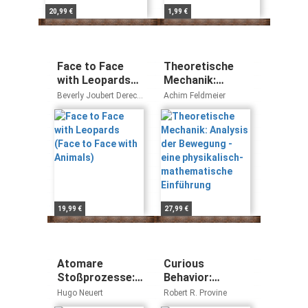
20,99 €
1,99 €
Face to Face
Theoretische
with Leopards
Mechanik:
(Face to Face
Analysis der
Beverly Joubert Dereck
Achim Feldmeier
with Animals)
Bewegung - eine
Joubert
physikalisch-
mathematische
Einführung
19,99 €
27,99 €
Atomare
Curious
Stoßprozesse:
Behavior:
Eine Einführung
Yawning,
Hugo Neuert
Robert R. Provine
in die
Laughing,