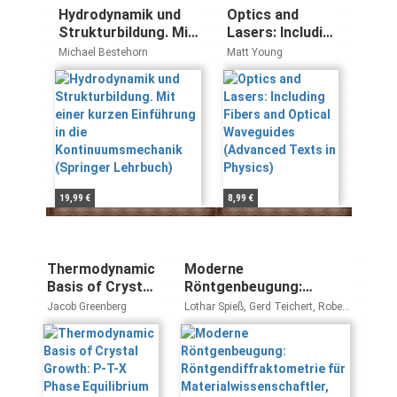
Hydrodynamik und
Optics and
Strukturbildung. Mit
Lasers: Including
einer kurzen
Fibers and
Michael Bestehorn
Matt Young
Einführung in die
Optical
Kontinuumsmechanik
Waveguides
(Springer Lehrbuch)
(Advanced Texts
in Physics)
19,99 €
8,99 €
Thermodynamic
Moderne
Basis of Crystal
Röntgenbeugung:
Growth: P-T-X
Röntgendiffraktometrie
Jacob Greenberg
Lothar Spieß, Gerd Teichert, Robert
Phase
für
Schwarzer, Herfried Behnken,
Christoph Genzel
Equilibrium and
Materialwissenschaftler,
Non-
Physiker und Chemiker
Stoichiometry
(Springer Series