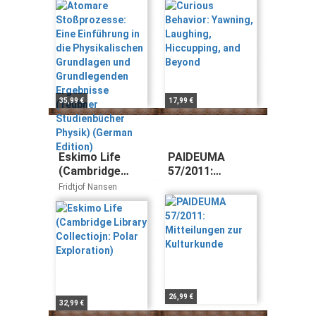
Physikalischen
Hiccupping, and
Grundlagen und
Beyond
Grundlegenden
Ergebnisse
(Teubner
Studienbücher
Physik) (German
35,99 €
17,99 €
Edition)
Eskimo Life
PAIDEUMA
(Cambridge
57/2011:
Library
Mitteilungen zur
Fridtjof Nansen
Collectiojn:
Kulturkunde
Polar
Exploration)
26,99 €
32,99 €