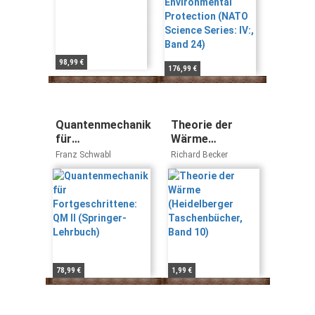
24)
98,99 €
176,99 €
Quantenmechanik
Theorie der
für
Wärme
Fortgeschrittene:
(Heidelberger
Franz Schwabl
Richard Becker
QM II (Springer-
Taschenbücher,
Lehrbuch)
Band 10)
78,99 €
1,99 €