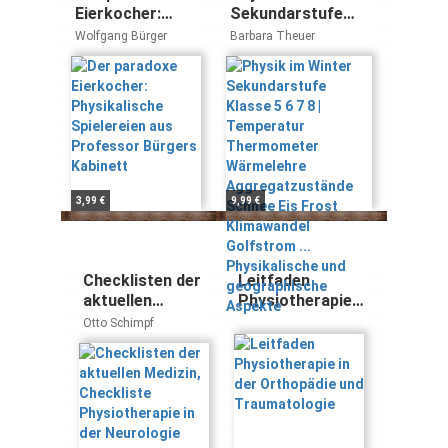
Eierkocher:
Sekundarstufe
Physikalische
Klasse 5 6 7 8 |
Wolfgang Bürger
Barbara Theuer
Spielereien aus
Temperatur
Professor
Thermometer
Bürgers
Wärmelehre
Kabinett
Aggregatzustände
Schnee Eis Frost
Klimawandel
Golfstrom ...
Physikalische und
3,99 €
9,99 €
geographische
Aspekte
Checklisten der
Leitfaden
aktuellen
Physiotherapie
Medizin,
in der
Otto Schimpf
Checkliste
Orthopädie und
Physiotherapie
Traumatologie
in der
Neurologie