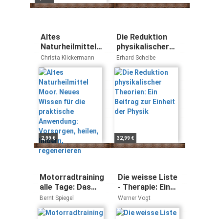
Altes
Die Reduktion
Naturheilmittel
physikalischer
Moor. Neues
Theorien: Ein
Christa Klickermann
Erhard Scheibe
Wissen für die
Beitrag zur
praktische
Einheit der
Anwendung:
Physik
Vorsorgen,
heilen, lindern,
regenerieren
2,99 €
32,99 €
Motorradtraining
Die weisse Liste
alle Tage: Das
- Therapie: Eine
Übungsbuch zu
Therapieliste für
Bernt Spiegel
Werner Vogt
Die obere Hälfte
schnelles und
des Motorrads
präzises