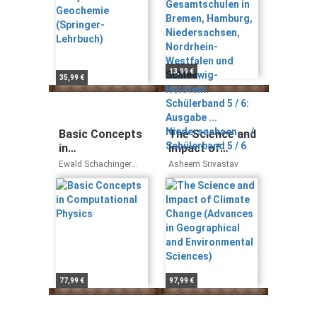
Hamburg,
Niedersachsen,
Nordrhein-
Westfalen und
Schleswig-
Holstein:
13,99 €
35,99 €
Schülerband 5 /
6: Ausgabe ...
Niedersachsen,...
/ Schülerband 5 /
Basic Concepts
The Science and
6
in
Impact of
Computational
Climate Change
Ewald Schachinger
Asheem Srivastav
Physics
(Advances in
Benjamin A. Stickler
Geographical
and
Environmental
Sciences)
77,99 €
97,99 €