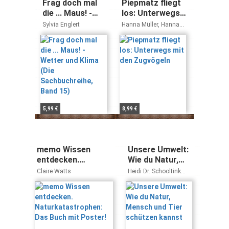
Frag doch mal
Piepmatz fliegt
die ... Maus! -
los: Unterwegs
Wetter und
mit den
Sylvia Englert
Hanna Müller, Hannah
Klima (Die
Zugvögeln
Stollmayer, Carla
Swiderski
Sachbuchreihe,
Band 15)
5,99 €
8,99 €
memo Wissen
Unsere Umwelt:
entdecken.
Wie du Natur,
Naturkatastrophen:
Mensch und Tier
Claire Watts
Heidi Dr. Schooltink
Das Buch mit
schützen kannst
Simak Büchel
Poster!