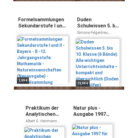
Formelsammlungen
Duden
Sekundarstufe I und
Schulwissen 5. bis
II - Bayern - 8.-12.
10. Klasse (6
Simone Felgentreu,
Jahrgangsstufe:
Bände): Alle
Kirsten Thietz, Thomas
Numrich, Gerald Lindner,
Mathematik -
wichtigen
Detlef Langermann, Anja
Naturwissenschaften
Unterrichtsinhalte
Huster, Anne-Cathrin
(Neuausgabe) -
– kompakt und
Friedrich, Martina
Formelsammlung
übersichtlich
Marquardt-Langermann
(Duden -
Lernhilfen)
1,99 €
13,99 €
Praktikum der
Natur plus -
Analytischen
Ausgabe 1997
Geochemie
für
Albert G. Herrmann
(Springer-
Gesamtschulen
Hartmut Heinrichs
Lehrbuch)
in Bremen,