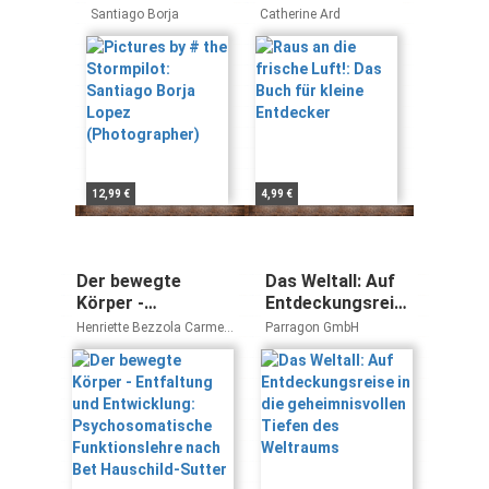
Santiago Borja
Das Buch für
Santiago Borja
Catherine Ard
Lopez
kleine Entdecker
(Photographer)
12,99 €
4,99 €
Der bewegte
Das Weltall: Auf
Körper -
Entdeckungsreise
Entfaltung und
in die
Henriette Bezzola Carmen
Parragon GmbH
Entwicklung:
geheimnisvollen
Pittini
Psychosomatische
Tiefen des
Funktionslehre
Weltraums
nach Bet
Hauschild-Sutter