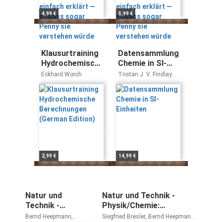
verstehen würde
verstehen würde
4,99 €
5,99 €
Klausurtraining
Datensammlung
Hydrochemische
Chemie in SI-
Berechnungen
Einheiten
Eckhard Worch
Tristan J. V. Findlay
(German Edition)
Gordon H. Aylward
2,99 €
14,99 €
Natur und
Natur und Technik -
Technik -
Physik/Chemie:
Physik/Chemie
Grundausgabe mit
Bernd Heepmann,
Siegfried Bresler, Bernd Heepmann,