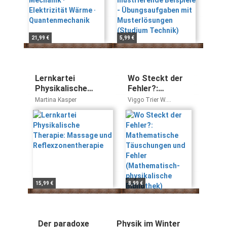
Musterlösungen
(Studium Technik)
21,99 €
5,99 €
Lernkartei
Wo Steckt der
Physikalische
Fehler?:
Therapie: Massage
Mathematische
Martina Kasper
Viggo Trier W.
und
Täuschungen
Lietzmann
Reflexzonentherapie
und Fehler
(Mathematisch-
physikalische
Bibliothek)
15,99 €
8,99 €
Der paradoxe
Physik im Winter