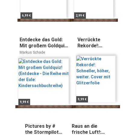
6,99 €
2,99 €
Entdecke das Gold:
Verrückte
Mit großem Goldquiz!
Rekorde!:
(Entdecke - Die Reihe
Schneller, höher,
Markus Schade
mit der Eule:
weiter. Cover
Kindersachbuchreihe)
mit Glitzerfolie
9,99 €
9,99 €
Pictures by #
Raus an die
the Stormpilot:
frische Luft!: