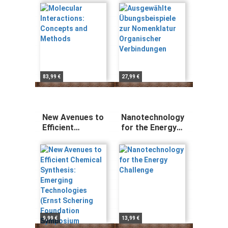
Methods
Organischer
Verbindungen
83,99 €
27,99 €
New Avenues to
Nanotechnology
Efficient
for the Energy
Chemical
Challenge
Synthesis:
Emerging
Technologies
(Ernst Schering
Foundation
Symposium
Proceedings,
2006/3)
9,99 €
13,99 €