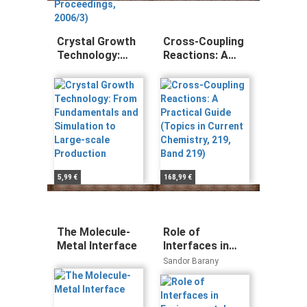
Crystal Growth
Cross-Coupling
Technology:
Reactions: A
From
Practical Guide
Fundamentals
(Topics in
and Simulation
Current
to Large-scale
Chemistry, 219,
Production
Band 219)
5,99 €
168,99 €
The Molecule-
Role of
Metal Interface
Interfaces in
Environmental
Sandor Barany
Protection
(NATO Science
Series: IV:, Band