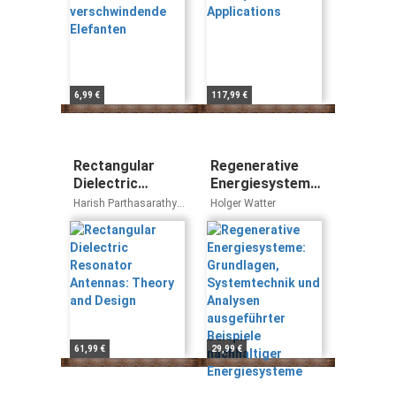
6,99 €
117,99 €
Rectangular
Regenerative
Dielectric
Energiesysteme:
Resonator
Grundlagen,
Harish Parthasarathy
Holger Watter
Antennas:
Systemtechnik
Rajveer S. Yaduvanshi
Theory and
und Analysen
Design
ausgeführter
Beispiele
nachhaltiger
Energiesysteme
61,99 €
29,99 €