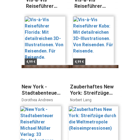
Reiseführer
Reiseführer
Florida: Mit
Kuba: Mit
detailreichen
detailreichen
3D-
3D-
Illustrationen.
Illustrationen.
Von Reisenden.
Von Reisenden.
Für Reisende.
Für Reisende.
4,99 €
4,99 €
New York -
Zauberhaftes New
Stadtabenteuer
York: Streifzüge
Reiseführer
durch die
Dorothea Andrews
Norbert Lang
Michael Müller
Weltmetropole
Verlag: 33
(Reiseimpressionen)
Stadtabenteuer
zum
Selbsterleben
(MM-Abenteuer)