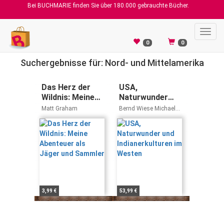
Bei BUCHMARIE finden Sie über 180.000 gebrauchte Bücher.
Toggl
navig
0
0
Suchergebnisse für: Nord- und Mittelamerika
Das Herz der
USA,
Wildnis: Meine
Naturwunder
Abenteuer als
und
Matt Graham
Bernd Wiese Michael
Jäger und
Indianerkulturen
Pecha
Sammler
im Westen
3,99 €
53,99 €