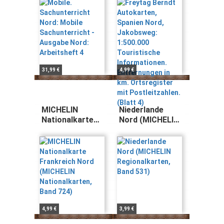
Sachunterricht -
Jakobsweg:
Ausgabe Nord:
1:500.000
Arbeitsheft 4
Touristische
Informationen.
Entfernungen in
km.
Ortsregister mit
Postleitzahlen.
31,99 €
4,99 €
(Blatt 4)
MICHELIN
Niederlande
Nationalkarte
Nord (MICHELIN
Frankreich Nord
Regionalkarten,
(MICHELIN
Band 531)
Nationalkarten,
Band 724)
4,99 €
3,99 €