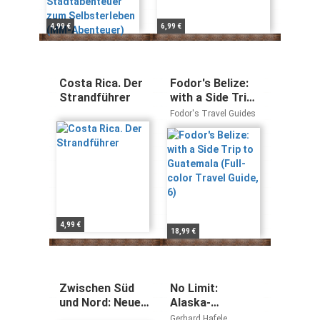
4,99 €
6,99 €
Costa Rica. Der
Fodor's Belize:
Strandführer
with a Side Trip
to Guatemala
Fodor's Travel Guides
(Full-color
Travel Guide, 6)
4,99 €
18,99 €
Zwischen Süd
No Limit:
und Nord: Neue
Alaska-
Erzähler aus
Durchquerung
Gerhard Hafele