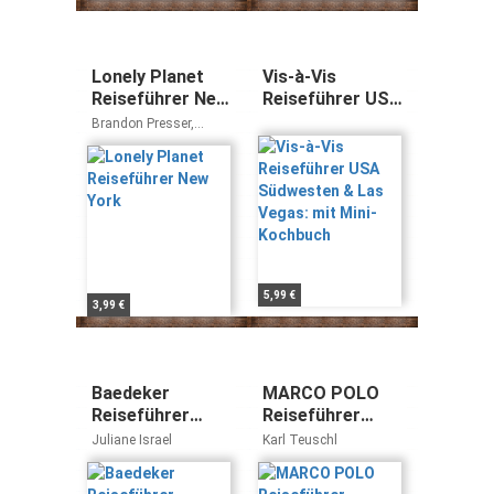
Lonely Planet
Vis-à-Vis
Reiseführer New
Reiseführer USA
York
Südwesten &
Brandon Presser,
Las Vegas: mit
Cristian Bonetto,
Carolina A. Miranda
Mini-Kochbuch
5,99 €
3,99 €
Baedeker
MARCO POLO
Reiseführer
Reiseführer
Mexiko: mit
Kanada: Reisen
Juliane Israel
Karl Teuschl
praktischer
mit Insider-
Karte EASY ZIP
Tipps. Inklusive