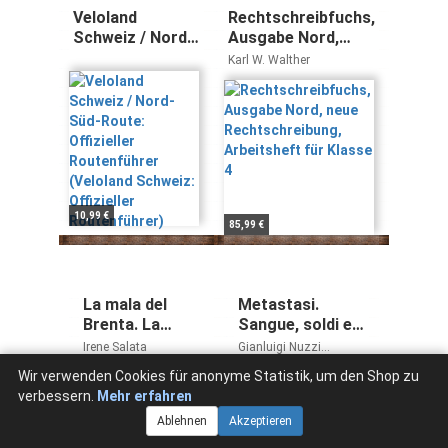
Veloland
Rechtschreibfuchs,
Schweiz / Nord-
Ausgabe Nord,
Süd-Route:
neue
Karl W. Walther
Offizieller
Rechtschreibung,
Routenführer
Arbeitsheft für
(Veloland
Klasse 4
Schweiz:
Offizieller
Routenführer)
10,99 €
85,99 €
La mala del
Metastasi.
Brenta. La
Sangue, soldi e
primula del
politica tra Nord
Irene Salata
Gianluigi Nuzzi
Nord-Est
e Sud. La nuova
Claudio Antonelli
Wir verwenden Cookies für anonyme Statistik, um den Shop zu
(Wanted)
'ndrangheta
verbessern.
Mehr erfahren
nella
Ablehnen
Akzeptieren
confessione di
un pentito