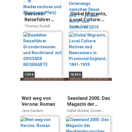
Pfalz)
Südkorea 2019
Baedeker
Global Migrants,
Reiseführer
Local Culture:
Grossbritannien
Natives and
Thomas Rudolf
Laura Tabili
und Nordirland:
Newcomers in
Brigitte Ringelmann
mit GROSSER
Provincial
REISEKARTE
England, 1841-
1939
7,99 €
70,99 €
Weit weg von
Seenland 2005: Das
Verona: Roman
Magazin der
Mecklenburgischen
Jane Gardam
Detlef Stöcker, Doreen
Seenplatte und
Dreger, Jan Peterson
Nord-
Brandenburgs