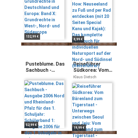
Grundrechte in
entdecken (mit
West-, Nord- und
20 Seiten
Südeuropa
Special Kanu und
Kajak): Das
komplette
Handbuch für
individuellen
132,99 €
8,99 €
Natursport auf
der Nord- und
Südinsel
(Reiseführer)
Pusteblume. Das
Reiseführer
Sachbuch -
Südkorea: Vom
Ausgabe 2006
Bärenland zum
Klaus Dietsch
Nord und
Tigerstaat -
Rheinland-Pfalz
Unterwegs
für das 1.
zwischen Seoul
Schuljahr:
und Jeju: Vom
Schülerband 1:
Bärenland zum
Ausgabe 2006
Tigerstaat -
für das 1.
Unterwegs
Schuljahr in ... in
zwischen Seoul
52,99 €
19,99 €
Niedersachsen
und ... - aktuell:
und Rheinland-
Nord- und