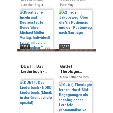
Küstenstädte
Über die Via
Lore Marr-Bieger
Peter Mayr
Reiseführer
Podiensis und
Michael Müller
den Küstenweg
Verlag:
nach Santiago
Individuell reisen
mit vielen
praktischen
Tipps
7,99 €
13,99 €
DUETT: Das
Gut(e)
Liederbuch -
Theologie
NORD.
lernen: Nord-
Maria Katharina Moser,
Liederbuch.
Süd-
Veronika Prüller-
Jagenteufel, Gunter
(Musik in der
Begegnungen
Prüller-Jagenteufel
Grundschule
als
spezial)
theologisches
Lernfeld
(Kommunikative
Theologie)