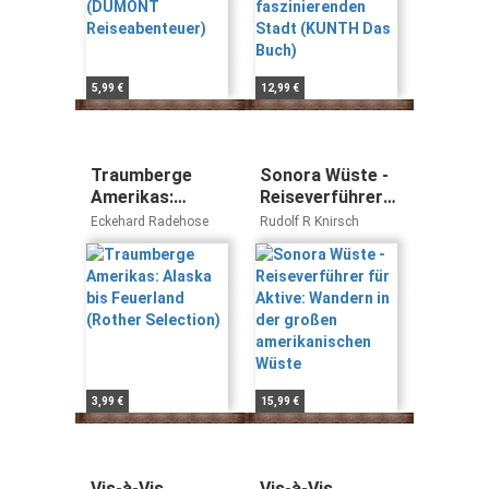
5,99 €
12,99 €
Traumberge
Sonora Wüste -
Amerikas:
Reiseverführer
Alaska bis
für Aktive:
Eckehard Radehose
Rudolf R Knirsch
Feuerland
Wandern in der
(Rother
großen
Selection)
amerikanischen
Wüste
3,99 €
15,99 €
Vis-à-Vis
Vis-à-Vis