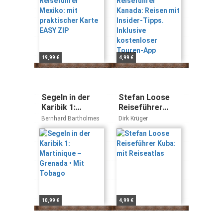
kostenloser
Touren-App
19,99 €
4,99 €
Segeln in der
Stefan Loose
Karibik 1:
Reiseführer
Martinique –
Kuba: mit
Bernhard Bartholmes
Dirk Krüger
Grenada • Mit
Reiseatlas
Tobago
10,99 €
4,99 €