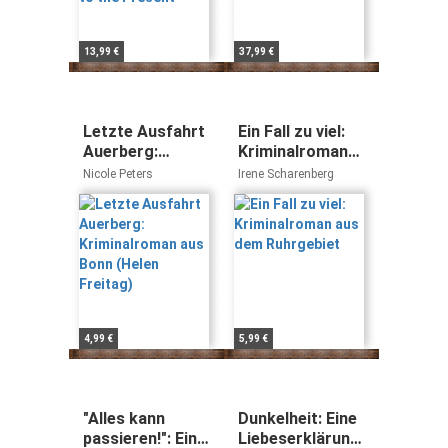
13,99 €
37,99 €
Letzte Ausfahrt
Ein Fall zu viel:
Auerberg:
Kriminalroman
Kriminalroman
aus dem
Nicole Peters
Irene Scharenberg
aus Bonn (Helen
Ruhrgebiet
Freitag)
4,99 €
5,99 €
"Alles kann
Dunkelheit: Eine
passieren!": Ein
Liebeserklärung