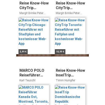
Reise Know-How
Reise Know-How
CityTrip
CityTrip
Chicago:
Toronto:
Margit Brinke Peter
Margit Brinke Peter
Reiseführer mit
Reiseführer mit
Kränzle
Kränzle
Stadtplan und
Faltplan und
kostenloser
kostenloser
Web-App
Web-App
3,99 €
18,99 €
MARCO POLO
Reise Know-How
Reiseführer
InselTrip
Kanada Ost,
Dominikanische
Karl Teuschl
Timm Humpfer
Montreal,
Republik:
Toronto,
Reiseführer mit
Québec: Reisen
Insel-Faltplan
mit Insider-
und kostenloser
Tipps. Inkl.
Web-App