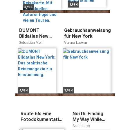
Touren.
2,99 €
3,99 €
DUMONT
Gebrauchsanweisung
Bildatlas New
für New York
York: Das
Sebastian Moll
Verena Lueken
praktische
Reisemagazin
zur
Einstimmung.
4,99 €
3,99 €
Route 66: Eine
North: Finding
Fotodokumentation
My Way While
von Erich Spahn
Running the
Scott Jurek