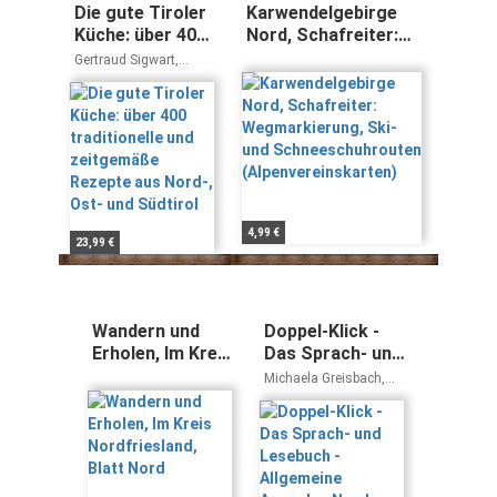
Die gute Tiroler
Karwendelgebirge
Küche: über 400
Nord, Schafreiter:
traditionelle und
Wegmarkierung, Ski-
Gertraud Sigwart,
zeitgemäße
und
Josef Mühlmann,
Viktor Grunser,
Rezepte aus
Schneeschuhrouten
Christoph Wagner
Nord-, Ost- und
(Alpenvereinskarten)
Südtirol
4,99 €
23,99 €
Wandern und
Doppel-Klick -
Erholen, Im Kreis
Das Sprach- und
Nordfriesland,
Lesebuch -
Michaela Greisbach,
Blatt Nord
Allgemeine
Renate Krull, Axel
Frieling, Heliane Becker,
Ausgabe, Nord,
Werner Roose, Claudia
Nordrhein-
Korthauer, Hans
Westfalen - 10.
Joachim Heinz
Schuljahr: Fit für