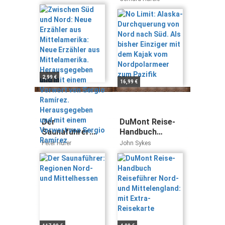
Mittelamerika:
von Nord nach
Neue Erzähler
Süd. Als bisher
aus
Einziger mit dem
Mittelamerika.
Kajak vom
Herausgegeben
Nordpolarmeer
und mit einem
zum Pazifik
Vorwort von
Sergio Ramírez.
2,99 €
16,99 €
Herausgegeben
und mit einem
Vorwort von
Sergio Ramírez
Der
DuMont Reise-
Saunaführer:
Handbuch
Regionen Nord-
Reiseführer
Peter Hufer
John Sykes
und
Nord-und
Mittelhessen
Mittelengland:
mit Extra-
Reisekarte