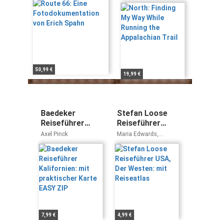
Appalachian
Trail
50,99 €
19,99 €
Baedeker
Stefan Loose
Reiseführer
Reiseführer
Kalifornien: mit
USA, Der
Axel Pinck
Maria Edwards,
praktischer
Westen: mit
Stephen Keeling, Todd
Obolsky, AnneLise
Karte EASY ZIP
Reiseatlas
Sorenson, Georgia
Stephens, Greg Ward
7,99 €
4,99 €