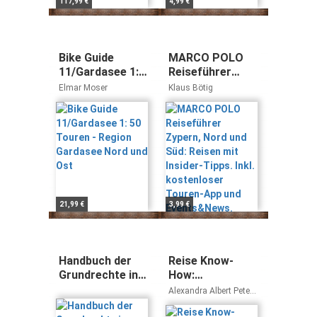
117,99 €
4,99 €
Bike Guide
MARCO POLO
11/Gardasee 1:
Reiseführer
50 Touren -
Zypern, Nord
Elmar Moser
Klaus Bötig
Region
und Süd: Reisen
Gardasee Nord
mit Insider-
und Ost
Tipps. Inkl.
kostenloser
Touren-App und
Events&News.
21,99 €
3,99 €
Handbuch der
Reise Know-
Grundrechte in
How:
Deutschland und
Neuseeland zu
Alexandra Albert Peter
Europa: Band X:
Fuß und per Rad
Albert