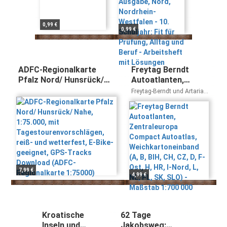
Prüfung, Alltag
und Beruf -
Arbeitsheft mit
0,99 €
0,99 €
Lösungen
ADFC-Regionalkarte
Freytag Berndt
Pfalz Nord/ Hunsrück/
Autoatlanten,
Nahe, 1:75.000, mit
Zentraleuropa
Freytag-Berndt und Artaria
Tagestourenvorschlägen,
Compact Autoatlas,
KG
reiß- und wetterfest, E-
Weichkartoneinband
Bike-geeignet, GPS-
(A, B, BIH, CH, CZ, D,
Tracks Download (ADFC-
F-Ost, H, HR, I-Nord,
Regionalkarte 1:75000)
L, NL, PL, SK, SLO) -
Maßstab 1:700 000
7,99 €
4,99 €
Kroatische
62 Tage
Inseln und
Jakobsweg: