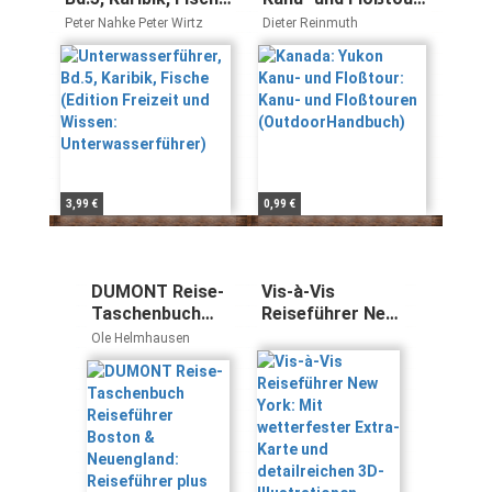
(Edition Freizeit und
Kanu- und
Peter Nahke Peter Wirtz
Dieter Reinmuth
Wissen:
Floßtouren
Unterwasserführer)
(OutdoorHandbuch)
3,99 €
0,99 €
DUMONT Reise-
Vis-à-Vis
Taschenbuch
Reiseführer New
Reiseführer
York: Mit
Ole Helmhausen
Boston &
wetterfester
Neuengland:
Extra-Karte und
Reiseführer plus
detailreichen
Reisekarte. Mit
3D-Illustrationen
individuellen
Autorentipps
und vielen