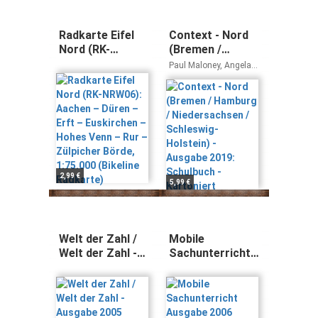
Radkarte Eifel
Context - Nord
Nord (RK-
(Bremen /
NRW06): Aachen
Hamburg /
Paul Maloney, Angela
– Düren – Erft –
Niedersachsen /
Ringel-Eichinger, Peter
Hohwiller, Friederike
Euskirchen –
Schleswig-
von Bremen, Marcel
Hohes Venn –
Holstein) -
Sprunkel, Michael
Rur – Zülpicher
Ausgabe 2019:
Thürwächter, Ulrich
Börde, 1:75.000
Schulbuch -
Imig, Andreas
(Bikeline
Kartoniert
Sedlatschek, Britta
Radkarte)
Freitag-Hild, Markus
Marzinzik, Sylvia Loh,
2,99 €
5,99 €
Irene Bartscherer, Birgit
Rietgraf, Victoria
Schoeneberg, Claudia
Meixner, Elke Jentsch,
Veronika Gastpar,
Welt der Zahl /
Mobile
Ulrike Elsäßer, Claudia
Welt der Zahl -
Sachunterricht
Spieler, Inga Wittbrodt,
Ausgabe 2005
Ausgabe 2006
Neil Porter, Gerit
Nord: Ausgabe
Nord:
Fredrich, Markus Hözel-
2005 Nord /
Schülerband 4
Fröndgen, Sabine
Struß, Claudia Krapp,
Arbeitsheft 1