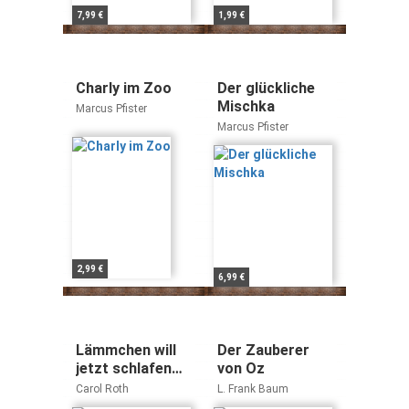
7,99 €
1,99 €
Charly im Zoo
Der glückliche
Mischka
Marcus Pfister
Marcus Pfister
2,99 €
6,99 €
Lämmchen will
Der Zauberer
jetzt schlafen
von Oz
gehen
Carol Roth
L. Frank Baum