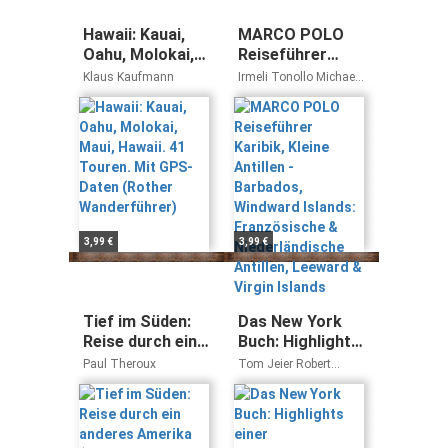
Hawaii: Kauai,
MARCO POLO
Oahu, Molokai,
Reiseführer
Maui, Hawaii. 41
Karibik, Kleine
Klaus Kaufmann
Irmeli Tonollo Michael
Touren. Mit
Antillen -
Auwers
GPS-Daten
Barbados,
(Rother
Windward
Wanderführer)
Islands:
Französische &
Niederländische
Antillen,
Leeward & Virgin
3,99 €
3,99 €
Islands
Tief im Süden:
Das New York
Reise durch ein
Buch: Highlights
anderes
einer
Paul Theroux
Tom Jeier Robert
Amerika
faszinierenden
Fischer
(DUMONT
Stadt (KUNTH
Reiseabenteuer)
Das Buch)