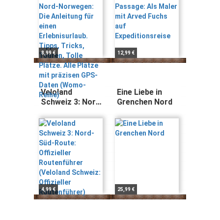
Erlebnisurlaub.
Expeditionsreise
Tipps, Tricks,
Touren, Tolle
Plätze. Alle
Plätze mit
präzisen GPS-
8,99 €
12,99 €
Daten (Womo-
Reihe)
Veloland
Eine Liebe in
Schweiz 3: Nord-
Grenchen Nord
Süd-Route:
Offizieller
Routenführer
(Veloland
Schweiz:
Offizieller
Routenführer)
4,99 €
25,99 €