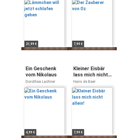
21,99 €
7,99 €
Ein Geschenk
Kleiner Eisbär
vom Nikolaus
lass mich nicht
allein!
Dorothea Lachner
Hans de Beer
4,99 €
7,99 €