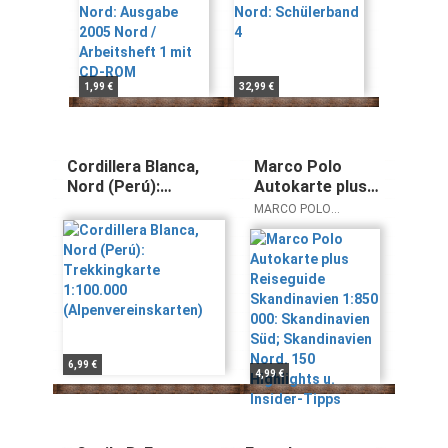
Christina Pape
mit CD-ROM
1,99 €
32,99 €
Cordillera Blanca,
Marco Polo
Nord (Perú):
Autokarte plus
Trekkingkarte
Reiseguide
MARCO POLO
1:100.000
Skandinavien
autokarten plus
(Alpenvereinskarten)
1:850 000:
Skandinavien
Süd;
Skandinavien
Nord. 150
Highlights u.
Insider-Tipps
6,99 €
4,99 €