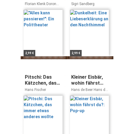
Polittheater
an den
Florian Klenk Doron
Sigri Sandberg
Nachthimmel
Rabinovici
2,99 €
2,99 €
Pitschi: Das
Kleiner Eisbär,
Kätzchen, das
wohin fährst
immer etwas
du?: Pop-up
Hans Fischer
Hans de Beer Hans de
anderes wollte
Beer