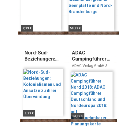
2,99 €
50,99 €
Nord-Süd-
ADAC
Beziehungen:
Campingführer
Kolonialismen
Nord 2018: ADAC
ADAC Verlag GmbH & Co
und Ansätze zu
Campingführer
KG
ihrer
Deutschland und
Überwindung
Nordeuropa 2018:
mit
herausnehmbarer
Planungskarte
9,99 €
13,99 €