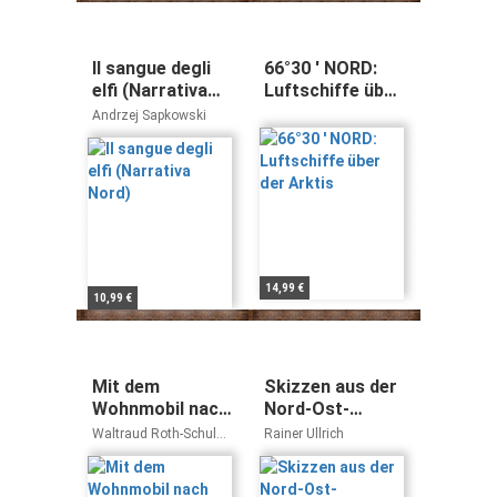
Il sangue degli
66°30 ' NORD:
elfi (Narrativa
Luftschiffe über
Nord)
der Arktis
Andrzej Sapkowski
14,99 €
10,99 €
Mit dem
Skizzen aus der
Wohnmobil nach
Nord-Ost-
Nord-Norwegen:
Passage: Als
Waltraud Roth-Schulz
Rainer Ullrich
Die Anleitung für
Maler mit Arved
Reinhard Schulz
einen
Fuchs auf