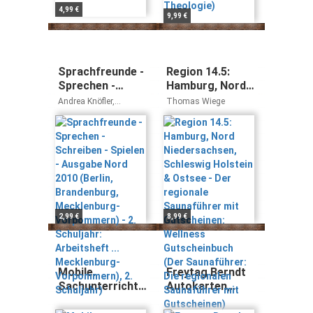
4,99 €
9,99 €
Sprachfreunde -
Region 14.5:
Sprechen -
Hamburg, Nord
Schreiben -
Niedersachsen,
Andrea Knöfler,
Thomas Wiege
Spielen -
Schleswig
Susanne Kelch, Heike
Wessel, Heike
Ausgabe Nord
Holstein &
Schindler
2010 (Berlin,
Ostsee - Der
Brandenburg,
regionale
Mecklenburg-
Saunaführer mit
Vorpommern) -
Gutscheinen:
2. Schuljahr:
Wellness
Arbeitsheft ...
Gutscheinbuch
2,99 €
8,99 €
Mecklenburg-
(Der
Vorpommern), 2.
Saunaführer: Die
Schuljahr)
regionalen
Saunaführer mit
Mobile.
Freytag Berndt
Gutscheinen)
Sachunterricht
Autokarten,
Nord: Mobile
Spanien Nord,