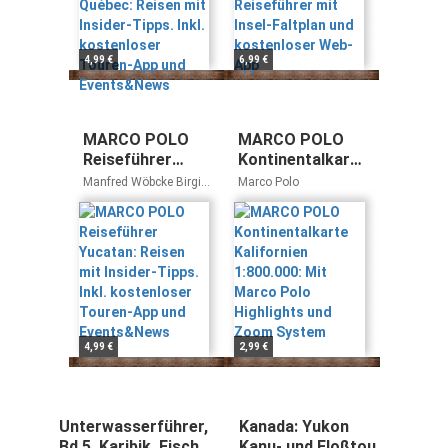
kostenloser
Touren-App und
Events&News
4,99 €
6,99 €
MARCO POLO
MARCO POLO
Reiseführer
Kontinentalkarte
Yucatan: Reisen
Kalifornien
Manfred Wöbcke Birgit
Marco Polo
mit Insider-
1:800.000: Mit
Müller-Wöbcke
Tipps. Inkl.
Marco Polo
kostenloser
Highlights und
Touren-App und
Zoom System
Events&News
4,99 €
2,99 €
Unterwasserführer,
Kanada: Yukon
Bd.5, Karibik, Fische
Kanu- und Floßtour: