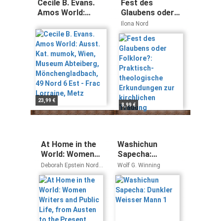
Cecile B. Evans.
Fest des
Amos World:
Glaubens oder
Ausst. Kat.
Folklore?:
Ilona Nord
mumok, Wien,
Praktisch-
Museum
theologische
Abteiberg,
Erkundungen zur
Mönchengladbach,
kirchlichen
49 Nord 6 Est -
Trauung
Frac Lorraine,
Metz
23,99 €
8,99 €
At Home in the
Washichun
World: Women
Sapecha:
Writers and
Dunkler Weisser
Deborah Epstein Nord
Wolf G. Winning
Public Life, from
Mann 1
Maria Dibattista
Austen to the
Present