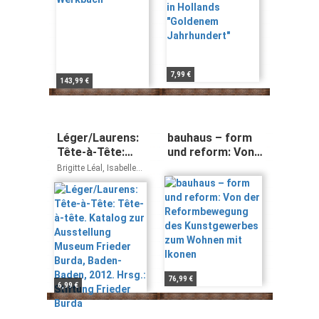
Jahrhundert"
7,99 €
143,99 €
Léger/Laurens:
bauhaus – form
Tête-à-Tête:
und reform: Von
Tête-à-tête.
der
Brigitte Léal, Isabelle
Katalog zur
Reformbewegung
Monod-Fontaine, Jean-
Louis Prat, Cora von
Ausstellung
des
Pape
Museum Frieder
Kunstgewerbes
Burda, Baden-
zum Wohnen mit
Baden, 2012.
Ikonen
Hrsg.: Stiftung
Frieder Burda
76,99 €
6,99 €