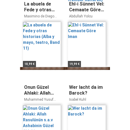
La abuela de
Ehl-i Sünnet Vel:
Fede y otras
Cemaate Göre
historias (Alba y
Iman
Maximino de Diego
Abdullah Yolcu
mayo, teatro,
Pérez
Band 11)
18,99 €
19,99 €
Onun Güzel
Wer lacht da im
Ahlaki: Allah
Barock?
Rasulünün s.a.v
Muhammed Yusuf
Isabel Kuhl
Ashabinin Güzel
Kandehlevi
Ahlaki