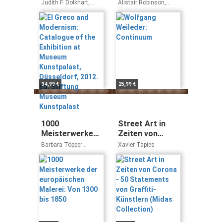
Catalogue of
Continuum
Judith F. Dolkhart,
Alistair Robinson,
the Exhibition at
Carmen Garrido,
Ludwig Seyfarth,
Elisabeth Hipp,
Rachel Wells
Museum
Fernando Marias,
Kunstpalast,
Veronika Schroeder,
Düsseldorf,
Beat Wismer
2012. Ed:
Stiftung
Museum
Kunstpalast
34,99 €
25,99 €
1000
Street Art in
Meisterwerke
Zeiten von
der
Corona - 50
Barbara Töpper
Xavier Tapies
europäischen
Statements von
Christiane Stukenbrock
Malerei: Von
Graffiti-
1300 bis 1850
Künstlern
(Midas
Collection)