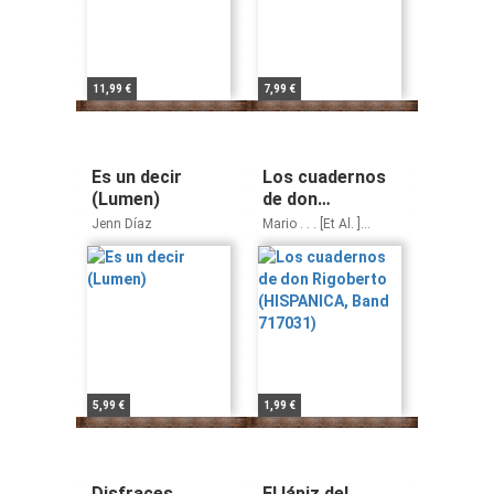
11,99 €
7,99 €
Es un decir
Los cuadernos
(Lumen)
de don
Rigoberto
Jenn Díaz
Mario . . . [Et Al. ]
(HISPANICA,
Vargas Llosa
Band 717031)
5,99 €
1,99 €
Disfraces
El lápiz del