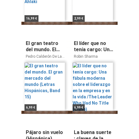
16,99 €
2,99 €
El gran teatro
El líder que no
del mundo. El
tenía cargo: Una
gran mercado
fábula moderna
Pedro Calderón De La
Robin Sharma
del mundo
sobre el
Barca
(Letras
liderazgo en la
Hispánicas, Band
empresa y en la
15)
vida /The Leader
Who Had No
Title (Clave)
6,99 €
6,99 €
Pájaro sin vuelo
La buena suerte
(Hispánica)
: claves de la