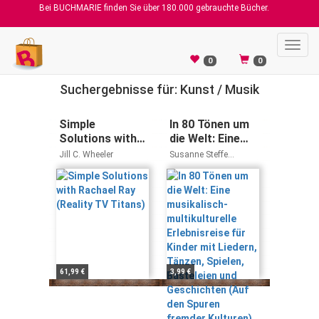
Bei BUCHMARIE finden Sie über 180.000 gebrauchte Bücher.
Toggl
navig
0
0
Suchergebnisse für: Kunst / Musik
Simple
In 80 Tönen um
Solutions with
die Welt: Eine
Rachael Ray
musikalisch-
Jill C. Wheeler
Susanne Steffe
(Reality TV
multikulturelle
Hartmut E. Höfele
Titans)
Erlebnisreise für
Kinder mit
Liedern, Tänzen,
Spielen,
Basteleien und
Geschichten
(Auf den Spuren
61,99 €
3,99 €
fremder
Kulturen)