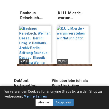
Bauhaus
K.U.L.M.erde -
Reisebuch.
warum
Weimar. Dessau.
verstehen wir
Berlin: Hrsg. v.
Natur nicht?
Bauhaus-Archiv
Berlin; Stiftung
Bauhaus
Dessau; Klassik
Stiftung Weimar
6,99 €
20,99 €
DuMont
Wie überlebe ich als
Farbenatlas:
Künstler?: Eine
Über 5500
Werkzeugkiste für alle,
Harald Küppers
Ina Roß
Wir verwenden Cookies für anonyme Statistik, um den Shop zu
Farbnuancen mit
die sich selbst
verbessern.
Mehr erfahren
digitalen
vermarkten wollen
Ablehnen
Akzeptieren
Farbwerten,
(Schriften zum Kultur-