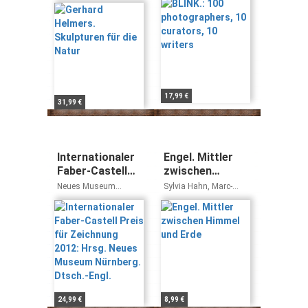
die Natur
writers
Michael Brater, Klaus
Döll, Ronald Gleich,
Trifan Nedeltschew
17,99 €
31,99 €
Internationaler
Engel. Mittler
Faber-Castell
zwischen
Preis für
Himmel und Erde
Neues Museum
Sylvia Hahn, Marc-
Zeichnung 2012:
Nürnberg (Hrsg.)
Aeilko Aris, Johann
Evangelist Hafner,
Hrsg. Neues
Matthias Kammel,
Museum
Othmar Keel, Carmen
Nürnberg.
Roll, Albert Josef
Dtsch.-Engl.
Urban, Stephan Wahl
24,99 €
8,99 €