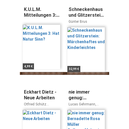
K.U.L.M.
Schneckenhaus
Mitteilungen 3:
und Glitzerstein:
Hat Natur Sinn?
Märchenhaftes
Günter Brus
und
Kinderleichtes
4,99 €
32,99 €
Eckhart Dietz -
nie immer
Neue Arbeiten
genug:
Bernadette Rosa
Otfried Schütz
Lucas Gehrmann,
Müller
Clemens Ottnad
Christine Humpl, Toni
Oberhauser
CollagenMalerei
19972007