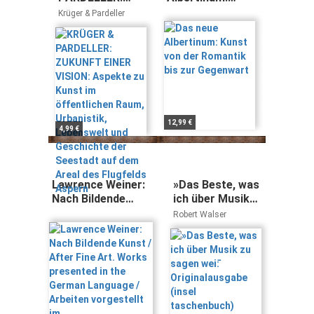
ZUKUNFT EINER
Kunst von der
Krüger & Pardeller
VISION: Aspekte
Romantik bis zur
zu Kunst im
Gegenwart
öffentlichen
Raum,
Urbanistik,
Lebenswelt und
Geschichte der
Seestadt auf
12,99 €
4,99 €
dem Areal des
Flugfelds
Aspern
Lawrence Weiner:
»Das Beste, was
Nach Bildende
ich über Musik
Kunst / After Fine
zu sagen wei߫:
Robert Walser
Art. Works
Originalausgabe
presented in the
(insel
German Language
taschenbuch)
/ Arbeiten
vorgestellt im
deutschsprachigen
Raum