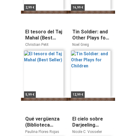
2,99 €
16,99 €
El tesoro del Taj
Tin Soldier: and
Mahal (Best
Other Plays for
Seller)
Children
Christian Petit
Noel Greig
5,99 €
12,99 €
Qué vergüenza
El cielo sobre
(Biblioteca
Darjeeling
Breve)
(Grandes
Paulina Flores Rojas
Nicole C. Vosseler