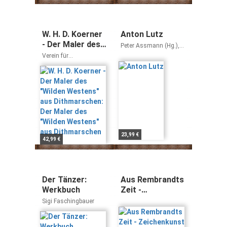
W. H. D. Koerner
Anton Lutz
- Der Maler des
Peter Assmann (Hg.),
"Wilden
Ilse Leitl (Hg.), Mit
Verein für
Textbeiträgen von
Westens" aus
Heimatgeschichte im
Gerbert Frodl, Franz
Kirchspiel Lunden e.V.
Dithmarschen:
Smola und Peter
Gerd Stolz
Der Maler des
Assmann
"Wilden
Westens" aus
Dithmarschen
23,99 €
42,99 €
Der Tänzer:
Aus Rembrandts
Werkbuch
Zeit -
Zeichenkunst in
Sigi Faschingbauer
Hollands
"Goldenem