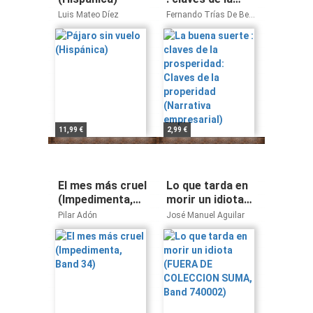
prosperidad:
Luis Mateo Díez
Fernando Trías De Bes
Claves de la
Álex Rovira Celma
properidad
(Narrativa
empresarial)
11,99 €
2,99 €
El mes más cruel
Lo que tarda en
(Impedimenta,
morir un idiota
Band 34)
(FUERA DE
Pilar Adón
José Manuel Aguilar
COLECCION
SUMA, Band
740002)