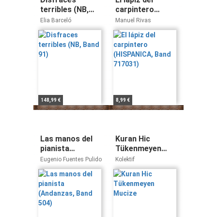
terribles (NB,
carpintero
Band 91)
(HISPANICA,
Elia Barceló
Manuel Rivas
Band 717031)
148,99 €
8,99 €
Las manos del
Kuran Hic
pianista
Tükenmeyen
(Andanzas, Band
Mucize
Eugenio Fuentes Pulido
Kolektif
504)