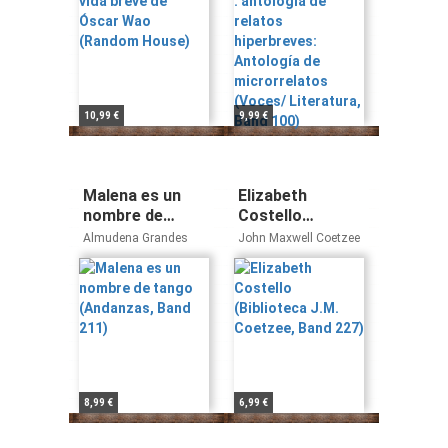
microrrelatos
(Voces/
Literatura, Band
100)
10,99 €
9,99 €
Malena es un
Elizabeth
nombre de
Costello
tango
(Biblioteca J.M.
Almudena Grandes
John Maxwell Coetzee
(Andanzas, Band
Coetzee, Band
211)
227)
8,99 €
6,99 €