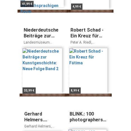
41,99 €
4,99 €
Niederdeutsche
Robert Schad -
Beiträge zur
Ein Kreuz für
Kunstgeschichte:
Fátima
Landesmuseum
Peter A. Riedl,
Neue Folge Band
Hannover, Herzog Anton
Alexandros N
Ulrich-Museum
Tombazis, José
2
Braunschweig,
Barreto
Landesmuseum für
Kunst und Kultur -
Geschichte Oldenburg,
Katja Lembke, Jochen
Luckhardt, Rainer
Stamm
33,99 €
8,99 €
Gerhard
BLINK.: 100
Helmers.
photographers,
Skulpturen für
10 curators, 10
Gerhard Helmers,