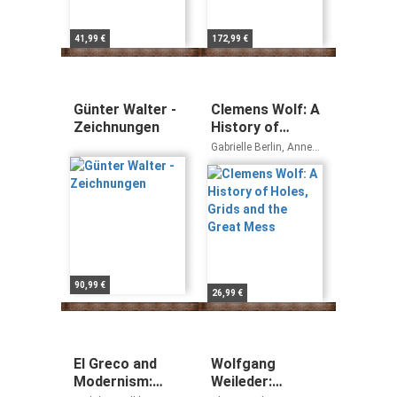
41,99 €
172,99 €
Günter Walter -
Clemens Wolf: A
Zeichnungen
History of
Holes, Grids and
Gabrielle Berlin, Anne
the Great Mess
Katrin Feßler, Florian
Steininger
90,99 €
26,99 €
El Greco and
Wolfgang
Modernism:
Weileder: