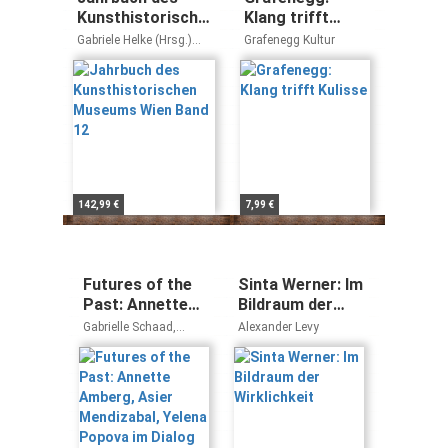
Kunsthistorischen
Klang trifft
Museums Wien
Kulisse
Gabriele Helke (Hrsg.)
Grafenegg Kultur
Band 12
Sabine Haag
142,99 €
7,99 €
Futures of the
Sinta Werner: Im
Past: Annette
Bildraum der
Amberg, Asier
Wirklichkeit
Gabrielle Schaad,
Alexander Levy
Mendizabal,
Wolfgang Brückle,
Heidi Brunnschweiler
Yelena Popova
im Dialog