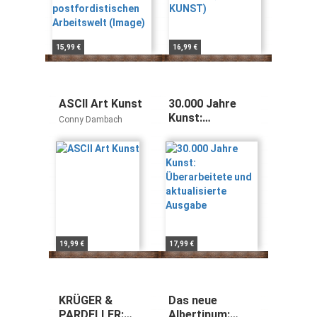
15,99 €
16,99 €
ASCII Art Kunst
30.000 Jahre
Kunst:
Conny Dambach
Überarbeitete
und aktualisierte
Ausgabe
19,99 €
17,99 €
KRÜGER &
Das neue
PARDELLER:
Albertinum: