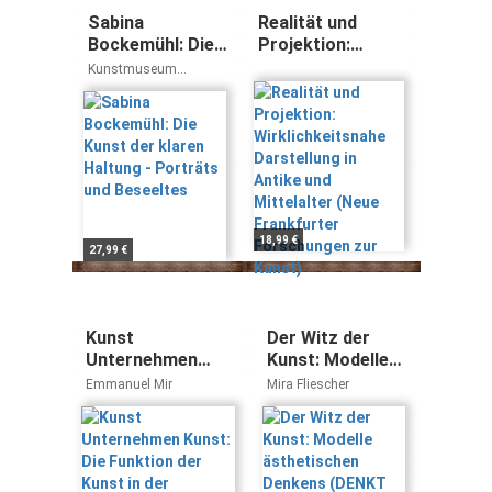
Sabina
Realität und
Bockemühl: Die
Projektion:
Kunst der klaren
Wirklichkeitsnahe
Kunstmuseum
Haltung -
Darstellung in
Solingen Rolf
Jessewitsch
Porträts und
Antike und
Beseeltes
Mittelalter (Neue
Frankfurter
Forschungen zur
Kunst)
18,99 €
27,99 €
Kunst
Der Witz der
Unternehmen
Kunst: Modelle
Kunst: Die
ästhetischen
Emmanuel Mir
Mira Fliescher
Funktion der
Denkens (DENKT
Kunst in der
KUNST)
postfordistischen
Arbeitswelt
(Image)