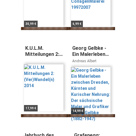
30,99 €
6,99 €
K.U.L.M.
Georg Gelbke -
Mitteilungen 2:
Ein Malerleben
(Ver)Wandel(n)
zwischen
Andreas Albert
2014
Dresden,
Kärnten und
Kurischer
Nehrung: Der
sächsische
Maler und
Grafiker Georg
Gelbke (1882-
17,99 €
14,99 €
1947)
Jahrbuch des
Grafenegg: