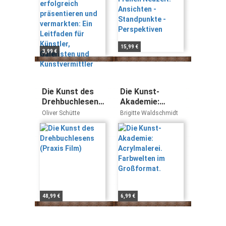
Künstler,
Perspektiven
Galeristen und
Kunstvermittler
15,99 €
3,99 €
Die Kunst des
Die Kunst-
Drehbuchlesens
Akademie:
(Praxis Film)
Acrylmalerei.
Oliver Schütte
Brigitte Waldschmidt
Farbwelten im
Großformat.
48,99 €
6,99 €