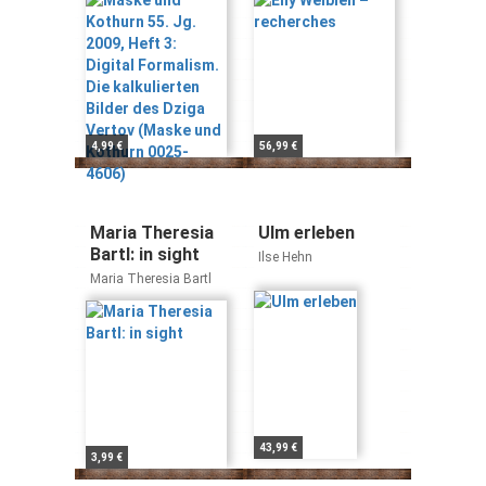
Kropf
Formalism. Die
kalkulierten
Bilder des Dziga
Vertov (Maske
und Kothurn
0025-4606)
4,99 €
56,99 €
Maria Theresia
Ulm erleben
Bartl: in sight
Ilse Hehn
Maria Theresia Bartl
43,99 €
3,99 €