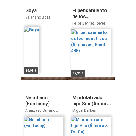
Goya
El pensamiento
de los
Valeriano Bozal
monstruos
Felipe Benítez Reyes
(Andanzas, Band
488)
16,99 €
32,99 €
Neimhaim
Mi idolatrado
(Fantascy)
hijo Sisí (Áncora
& Delfin)
Aranzazu Serrano
Miguel Delibes
Lorenzo