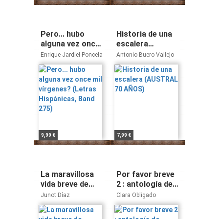
Pero... hubo
Historia de una
alguna vez once
escalera
mil vírgenes?
(AUSTRAL 70
Enrique Jardiel Poncela
Antonio Buero Vallejo
(Letras
AÑOS)
Hispánicas, Band
275)
9,99 €
7,99 €
La maravillosa
Por favor breve
vida breve de
2 : antología de
Óscar Wao
relatos
Junot Díaz
Clara Obligado
(Random House)
hiperbreves:
Antología de