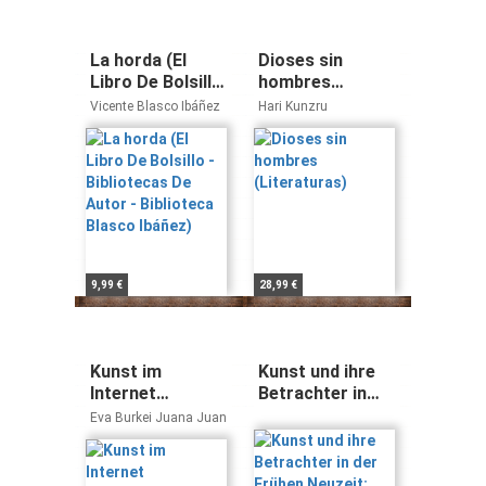
La horda (El
Dioses sin
Libro De Bolsillo
hombres
- Bibliotecas De
(Literaturas)
Vicente Blasco Ibáñez
Hari Kunzru
Autor -
Biblioteca
Blasco Ibáñez)
9,99 €
28,99 €
Kunst im
Kunst und ihre
Internet
Betrachter in
erfolgreich
der Frühen
Eva Burkei Juana Juan
präsentieren
Neuzeit:
und vermarkten:
Ansichten -
Ein Leitfaden für
Standpunkte -