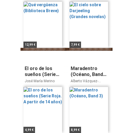
novelas)
12,99 €
7,99 €
El oro de los
Maradentro
sueños (Serie
(Océano, Band
Roja. A partir de
3)
José María Merino
Alberto Vázquez-
14 años)
Figueroa
4,99 €
8,99 €