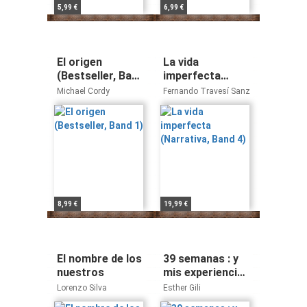
5,99 €
6,99 €
El origen
La vida
(Bestseller, Band
imperfecta
1)
(Narrativa, Band
Michael Cordy
Fernando Travesí Sanz
4)
8,99 €
19,99 €
El nombre de los
39 semanas : y
nuestros
mis experiencias
como madre
Lorenzo Silva
Esther Gili
novata