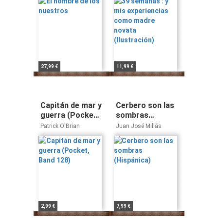
(Ilustración)
27,99 €
11,99 €
Capitán de mar y
Cerbero son las
guerra (Pocket,
sombras
Band 128)
(Hispánica)
Patrick O'Brian
Juan José Millás
2,99 €
7,99 €