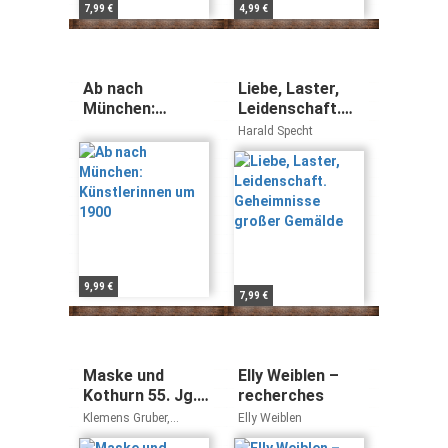
7,99 €
4,99 €
Ab nach
Liebe, Laster,
München:
Leidenschaft.
Künstlerinnen
Geheimnisse
Harald Specht
um 1900
großer Gemälde
9,99 €
7,99 €
Maske und
Elly Weiblen –
Kothurn 55. Jg.
recherches
2009, Heft 3:
Klemens Gruber,
Elly Weiblen
Digital
Barbara Wurm, Vera