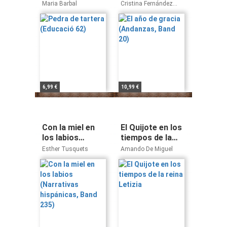
20)
Maria Barbal
Cristina Fernández
Cubas
6,99 €
10,99 €
Con la miel en
El Quijote en los
los labios
tiempos de la
(Narrativas
reina Letizia
Esther Tusquets
Amando De Miguel
hispánicas, Band
235)