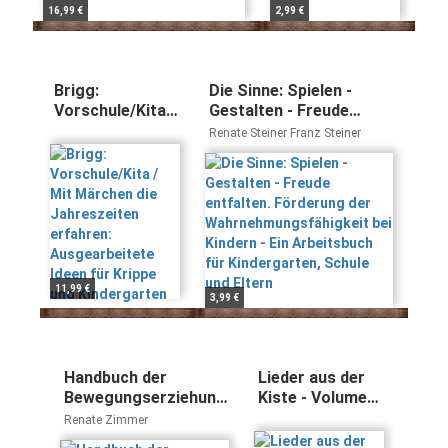
16,99 €
2,99 €
Brigg:
Die Sinne: Spielen -
Vorschule/Kita /
Gestalten - Freude
Mit Märchen die
entfalten. Förderung
Renate Steiner Franz Steiner
Jahreszeiten
der
erfahren:
Wahrnehmungsfähigkeit
Ausgearbeitete
bei Kindern - Ein
Ideen für Krippe
Arbeitsbuch für
und
Kindergarten, Schule
Kindergarten
und Eltern
11,99 €
3,99 €
Handbuch der
Lieder aus der
Bewegungserziehung:
Kiste - Volume1:
Grundlagen für
Kita-Hits zum
Renate Zimmer
Ausbildung und
Mitsingen und