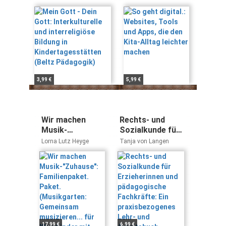
interreligiöse
den Kita-Alltag
Biesinger, Anke Edelbrock
Bildung in
leichter machen
Kindertagesstätten
(Beltz Pädagogik)
3,99 €
5,99 €
Wir machen
Rechts- und
Musik-
Sozialkunde für
"Zuhause":
Erzieherinnen
Lorna Lutz Heyge
Tanja von Langen
Familienpaket.
und
Paket.
pädagogische
(Musikgarten:
Fachkräfte: Ein
Gemeinsam
praxisbezogenes
musizieren... für
Lehr- und
Kleinkinder mit
Arbeitsbuch
ihren Familien)
17,99 €
6,99 €