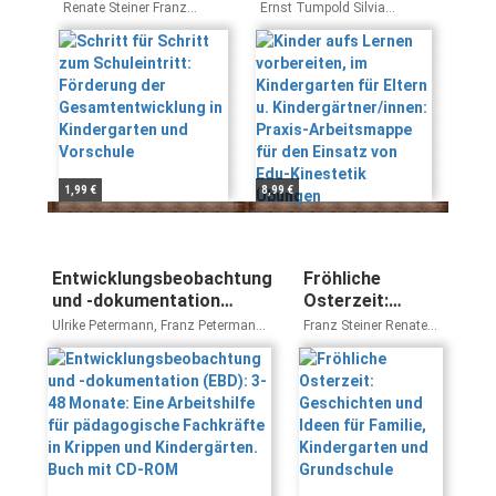
Förderung der
Kindergarten für
Renate Steiner Franz
Ernst Tumpold Silvia
Gesamtentwicklung
Eltern u.
Steiner
Meixner
in Kindergarten und
Kindergärtner/innen:
Vorschule
Praxis-
Arbeitsmappe für
den Einsatz von Edu-
Kinestetik Übungen
1,99 €
8,99 €
Entwicklungsbeobachtung
Fröhliche
und -dokumentation
Osterzeit:
(EBD): 3-48 Monate: Eine
Geschichten und
Ulrike Petermann, Franz Petermann,
Franz Steiner Renate
Arbeitshilfe für
Ideen für
Ute Koglin
Steiner
pädagogische Fachkräfte
Familie,
in Krippen und
Kindergarten
Kindergärten. Buch mit
und Grundschule
CD-ROM