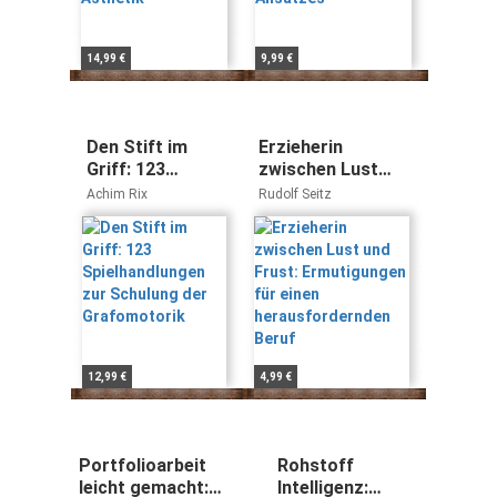
14,99 €
9,99 €
Den Stift im
Erzieherin
Griff: 123
zwischen Lust
Spielhandlungen
und Frust:
Achim Rix
Rudolf Seitz
zur Schulung
Ermutigungen für
der
einen
Grafomotorik
herausfordernden
Beruf
12,99 €
4,99 €
Portfolioarbeit
Rohstoff
leicht gemacht:
Intelligenz: