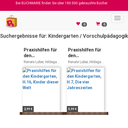
Bei BUCHMARIE finden Sie über 180.000 gebrauchte Bücher.
Toggl
navig
0
0
Suchergebnisse für: Kindergarten / Vorschulpädagogik
Praxishilfen für
Praxishilfen für
den
den
Kindergarten,
Kindergarten,
Renate Lüber, Hildegard
Renate Lüber, Hildegard
H.16, Kinder
H.7, Die vier
Enderle, Hedwig
Enderle, Hedwig
Friedmann-Spath,
Friedmann-Spath,
dieser Welt
Jahreszeiten
Hedwig Friedmann-
Hedwig Friedmann-
Spath
Spath
2,99 €
5,99 €