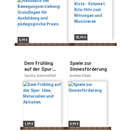
pädagogische Praxis
Musizieren
25,99 €
5,99 €
Dem Frühling
Spiele zur
auf der Spur:
Sinnesförderung
Idee, Materialien
Sandra Sommerfeld
Andrea Erkert
und Aktionen
1,99 €
3,99 €