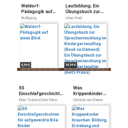
Waldorf-
Lautbildung. Ein
Pädagogik auf
Übungsbuch zur
einen Blick
Sprachentwicklung
Wolfgang
Lilian Fried
im
Saßmannshausen
Kindergartenalltag
(Book on Demand):
Ein Übungsbuch
zur
Sprachentwicklung
im
Kindergartenalter
8,99 €
30,99 €
(Beltz Praxis)
50
Was
Einschlafgeschichten
Krippenkinder
für aufgeweckte
brauchen:
Ellen Tsalos-Fürter Petra
Christel van Dieken
Kita-Kinder
Bildung,
Bartoli y Eckert
Erziehung und
Betreuung von
Kindern unter 3
Jahren