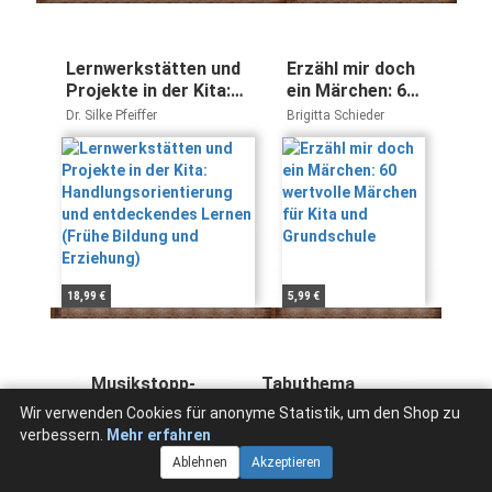
Lernwerkstätten und
Erzähl mir doch
Projekte in der Kita:
ein Märchen: 60
Handlungsorientierung
wertvolle
Dr. Silke Pfeiffer
Brigitta Schieder
und entdeckendes
Märchen für Kita
Lernen (Frühe Bildung
und Grundschule
und Erziehung)
18,99 €
5,99 €
Musikstopp-
Tabuthema
Spiele:
Trauerarbeit:
Wir verwenden Cookies für anonyme Statistik, um den Shop zu
Bewegungsspaß
Kinder begleiten
Bettina Scheer Elke
Margit Franz
verbessern.
Mehr erfahren
in Kita und
bei Abschied,
Gulden
Ablehnen
Akzeptieren
Schule
Verlust und Tod