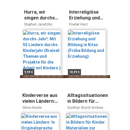
Hurra, wir
Interreligiöse
singen durchs
Erziehung und
Jahr!: Mit 55
Bildung in Kitas
Stephen Janetzko
Frieder Harz
Liedern durchs
(Frühe Bildung
Kinderjahr
und Erziehung)
(Kreisel: Themen
und Projekte für
die Arbeit mit
Kindern.)
9,99 €
18,99 €
Kinderverse aus
Alltagssituationen
vielen Ländern:
in Bildern für
In
Kinder:
Silvia Hüsler
Günther Storch Andrea
Originalsprache
Materialien zur
Gusowski
mit deutscher
Sprachförderung
Übersetzung
im Vorschulalter