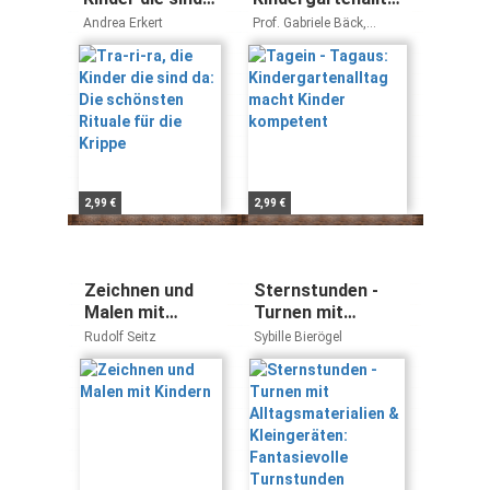
da: Die
macht Kinder
Andrea Erkert
Prof. Gabriele Bäck,
schönsten
kompetent
Michaela Hajszan, Natalie
Chisté
Rituale für die
Krippe
2,99 €
2,99 €
Zeichnen und
Sternstunden -
Malen mit
Turnen mit
Kindern
Alltagsmaterialien
Rudolf Seitz
Sybille Bierögel
& Kleingeräten:
Fantasievolle
Turnstunden
kinderleicht
umsetzbar in
Kiga, Grundschule
und Verein