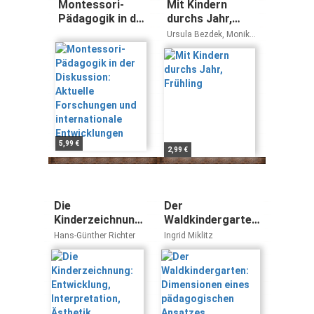
Montessori-
Mit Kindern
Pädagogik in der
durchs Jahr,
Diskussion:
Frühling
Ursula Bezdek, Monika
Aktuelle
Bezdek, Petra Bezdek
Forschungen
und
internationale
Entwicklungen
5,99 €
2,99 €
Die
Der
Kinderzeichnung:
Waldkindergarten:
Entwicklung,
Dimensionen
Hans-Günther Richter
Ingrid Miklitz
Interpretation,
eines
Ästhetik
pädagogischen
Ansatzes