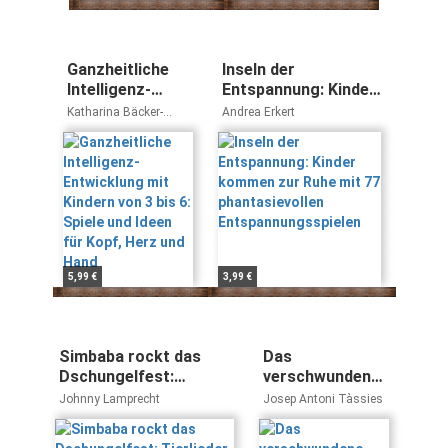
Ganzheitliche
Inseln der
Intelligenz-
Entspannung: Kinder
Entwicklung mit
kommen zur Ruhe
Katharina Bäcker-
Andrea Erkert
Kindern von 3 bis
mit 77
Braun
6: Spiele und
phantasievollen
Ideen für Kopf,
Entspannungsspielen
Herz und Hand
5,99 €
3,99 €
Simbaba rockt das
Das
Dschungelfest:
verschwundene
Tierlieder,
Kind - The Lost
Johnny Lamprecht
Josep Antoni Tàssies
Bilderbuchgeschichten,
Child /
Rhythmus- und
Kamishibai: