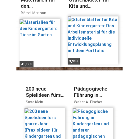
den
Kita und
Kindergarten:
Kindergarten: Das
Bärbel Merthan
Tiere im Garten
Arbeitsmaterial für
die individuelle
Entwicklungsplanung
mit dem Portfolio
3,99 €
41,99 €
200 neue
Pädagogische
Spielideen fürs
Führung in
ganze Jahr
Kindergärten
Suse Klein
Walter A. Fischer
(PraxisIdeen für
und anderen
Kindergarten
pädagogischen
und Kita)
und sozialen
Einrichtungen:
Ein Lehr- und
Trainingsbuch