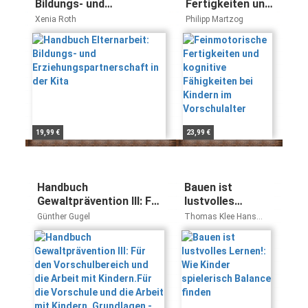
Bildungs- und
Fertigkeiten und
Erziehungspartnerschaft
kognitive
Xenia Roth
Philipp Martzog
in der Kita
Fähigkeiten bei
Kindern im
Vorschulalter
19,99 €
23,99 €
Handbuch
Bauen ist
Gewaltprävention III: Für
lustvolles
den Vorschulbereich und
Lernen!: Wie
Günther Gugel
Thomas Klee Hans
die Arbeit mit
Kinder
Jürgen Beins
Kindern.Für die
spielerisch
Vorschule und die Arbeit
Balance finden
mit Kindern. Grundlagen
- Lernfelder -
Handlungsmöglichkeiten