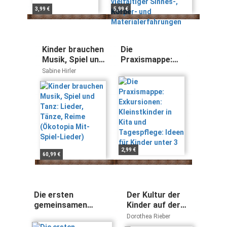
3,99 €
5,99 €
Kinder brauchen
Die
Musik, Spiel und
Praxismappe:
Tanz: Lieder,
Exkursionen:
Sabine Hirler
Tänze, Reime
Kleinstkinder in
(Ökotopia Mit-
Kita und
Spiel-Lieder)
Tagespflege:
Ideen für Kinder
unter 3
2,99 €
60,99 €
Die ersten
Der Kultur der
gemeinsamen
Kinder auf der
Schritte in die Welt:
Spur: Ein
Dorothea Rieber
Babys in
Vergleich von