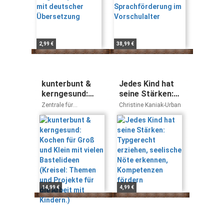
2,99 €
38,99 €
kunterbunt &
Jedes Kind hat
kerngesund:
seine Stärken:
Kochen für Groß
Typgerecht
Zentrale für
Christine Kaniak-Urban
und Klein mit
erziehen,
Ernährungsberatung
e.V., Anne C. Wenzel,
vielen
seelische Nöte
Anna Dubas-Tietjens
Bastelideen
erkennen,
(Kreisel: Themen
Kompetenzen
und Projekte für
fördern
die Arbeit mit
Kindern.)
14,99 €
4,99 €