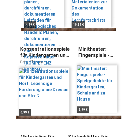
Pädagogisches
Lernfortschritts
Handeln: Planen,
durchführen,
dokumentieren.
4,99 €
10,99 €
... und
Kopiervorlagen
(KOMPETENZ
konkret)
Konzentrationsspiele
Minitheater:
für Kindergarten und
Fingerspiele -
Hort: Lebendige
Spielgedichte
Peter Thiesen
Förderung ohne
für
Dressur und Streß
Kindergarten,
Schule und zu
Hause
3,99 €
0,99 €
Materialien für
Stufenblätter für