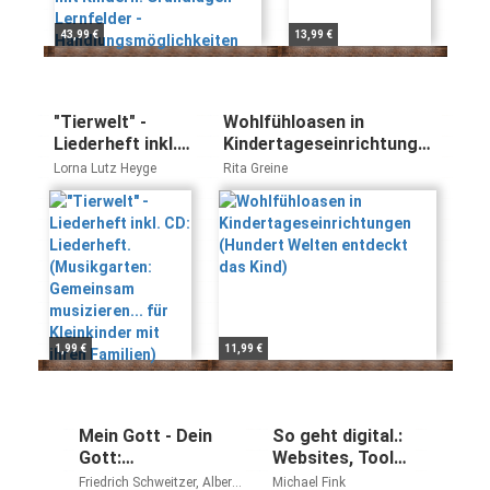
43,99 €
13,99 €
"Tierwelt" -
Wohlfühloasen in
Liederheft inkl.
Kindertageseinrichtungen
CD: Liederheft.
(Hundert Welten entdeckt
Lorna Lutz Heyge
Rita Greine
(Musikgarten:
das Kind)
Gemeinsam
musizieren... für
Kleinkinder mit
ihren Familien)
1,99 €
11,99 €
Mein Gott - Dein
So geht digital.:
Gott:
Websites, Tools
Interkulturelle und
und Apps, die
Friedrich Schweitzer, Albert
Michael Fink