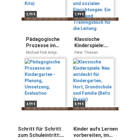
für die Leitung
3,99 €
1,99 €
Pädagogische
Klassische
Prozesse im
Kinderspiele:
Kindergarten -
Neu entdeckt
Michael Fink Antje
Peter Thiesen
Planung,
für
Bostelmann
Umsetzung,
Kindergarten,
Evaluation
Hort,
Grundschule und
Familie (Beltz
Praxis)
4,99 €
8,99 €
Schritt für Schritt
Kinder aufs Lernen
zum Schuleintritt:
vorbereiten, im