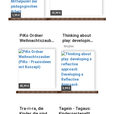
15,99 €
1,99 €
PiKo Ordner
Thinking about
Weihnachtszauber
play: developing
(PiKo -
a reflective
. Moyles
Praxisideen mit
approach:
Konzept)
Developing a
Reflective
Approach
45,99 €
5,99 €
Tra-ri-ra, die
Tagein - Tagaus:
Kinder die sind
Kindergartenalltag