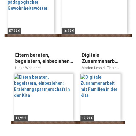
57,99 €
16,99 €
Eltern beraten,
Digitale
begeistern, einbeziehen:
Zusammenarbeit
Erziehungspartnerschaft
mit Familien in
Ulrike Wehinger
Marion Lepold, Theresa
in der Kita
der Kita
Lill, Carola Rittner
11,99 €
10,99 €