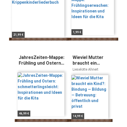
1,99 €
21,99 €
JahresZeiten-Mappe:
Wieviel Mutter
Frühling und Ostern:
braucht ein
schmetterlingsleicht:
Kind?: Bindung —
Lieselotte Ahnert
Inspirationen und
Bildung —
Ideen für die Kita
Betreuung:
öffentlich und
privat
46,99 €
14,99 €