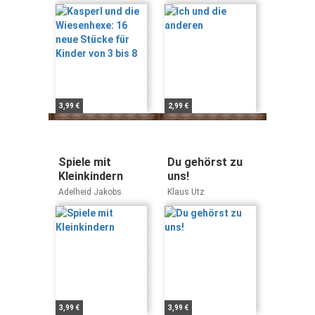
Kinder von 3 bis
Silvia Klimke
8
3,99 €
2,99 €
Spiele mit
Du gehörst zu
Kleinkindern
uns!
Adelheid Jakobs
Klaus Utz
3,99 €
3,99 €