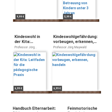
9,99 €
5,99 €
Kindeswohl in
Kindeswohlgefährdung:
der Kita:
vorbeugen, erkennen,
Leitfaden für die
handeln
Professor Jörg
Professor Jörg Maywald
pädagogische
Maywald
Praxis
6,99 €
6,99 €
Handbuch Elternarbeit:
Feinmotorische