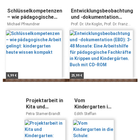
Schlüsselkompetenzen
Entwicklungsbeobachtung
– wie pädagogische
und -dokumentation
Arbeit gelingt:
(EBD): 3-48 Monate: Eine
Michael Pfreundner
Prof. Dr. Ute Koglin, Prof. Dr. Franz
kindergarten heute
Arbeitshilfe für
Petermann, Prof. Dr. Ulrike
Petermann
wissen kompakt
pädagogische Fachkräfte
in Krippen und
Kindergärten. Buch mit
CD-ROM
6,99 €
25,99 €
Projektarbeit in
Vom
Kita und
Kindergarten in
Kindergarten:
die Schule:
Petra Stamer-Brandt
Edith Steffan
planen,
Materialenien
durchführen,
zur
dokumentieren.
Dokumentation
Leitfaden für
des