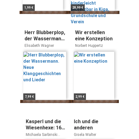
1,99 €
28,99 €
Herr Blubberplop,
Wir erstellen
der Wassermann.
eine Konzeption
Neue
Elisabeth Wagner
Norbert Huppertz
Klanggeschichten
und Lieder
7,99 €
2,99 €
Kasperl und die
Ich und die
Wiesenhexe: 16
anderen
neue Stücke für
Michaela Sarbinski
Gisela Walter