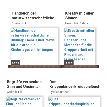
Handbuch der
Kreativ mit allen
naturwissenschaftlichen
Sinnen:
Bildung: Theorie und
Ganzheitliche
Gisela Lück
Heinrich-K. Bahnen
Praxis für die Arbeit in
Methoden für
Hedwig Geilen
Kindertageseinrichtungen
die
Gruppenarbeit
mit Kindern und
Erwachsenen
3,99 €
4,99 €
Begriffe versenken:
Das
Sinn und Unsinn
Krippenkinderkreisspielbuch
pädagogischer
Gerlinde Lill
Sybille Günther
Gewohnheitswörter