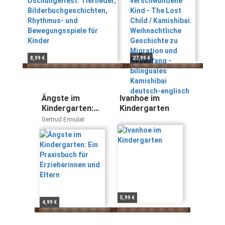
Bewegungsspiele für
Weihnachtliche
Kinder
Geschichte zu
Migration und
Neuanfang -
bilinguales
Kamishibai
8,99 €
27,99 €
deutsch-
englisch
Ängste im
Ivanhoe im
Kindergarten:
Kindergarten
Ein Praxisbuch
Gertrud Ennulat
für
Erzieherinnen
und Eltern
5,99 €
4,99 €