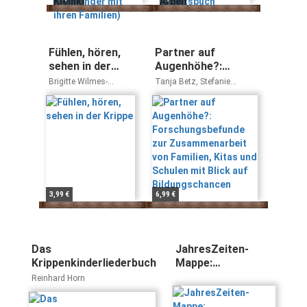
Fühlen, hören,
Partner auf
sehen in der
Augenhöhe?:
Krippe
Forschungsbefunde
Brigitte Wilmes-
Tanja Betz, Stefanie
zur
Mielenhausen
Bischoff, Nicoletta Eunicke,
Laura B. Kayser, Katharina
Zusammenarbeit
Zink
von Familien, Kitas
und Schulen mit
Blick auf
Bildungschancen
3,99 €
6,99 €
Das
JahresZeiten-
Krippenkinderliederbuch
Mappe:
Frühlingserwachen:
Reinhard Horn
Inspirationen und
Ideen für die Kita