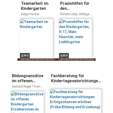
Teamarbeit im
Praxishilfen für
Kindergarten
den
Kindergarten,
Helga Fischer
Renate Lüber, Hildegard
H.17, Mein
Enderle, Hedwig
Friedmann-Spath,
Haustier, mein
Hedwig Friedmann-
Lieblingstier
Spath
2,99 €
4,99 €
Bildungsansätze
Fachberatung für
im offenen
Kindertageseinrichtungen:
Kindergarten:
Erfolgschancen erhöhen
Gerhard Regel Thomas
Erzieherinnen im
(Frühe Bildung und
Kühne
Mittelpunkt der
Erziehung)
pädagogischen
Arbeit