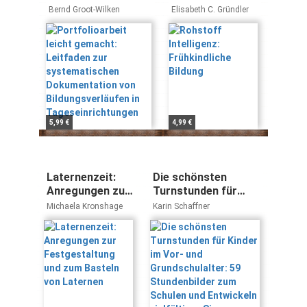
Leitfaden zur
Frühkindliche
Bernd Groot-Wilken
Elisabeth C. Gründler
systematischen
Bildung
Dokumentation von
Bildungsverläufen
in
Tageseinrichtungen
5,99 €
4,99 €
Laternenzeit:
Die schönsten
Anregungen zur
Turnstunden für
Festgestaltung
Kinder im Vor- und
Michaela Kronshage
Karin Schaffner
und zum Basteln
Grundschulalter: 59
von Laternen
Stundenbilder zum
Schulen und
Entwickeln
vielfältiger Sinnes-,
Körper- und
Materialerfahrungen