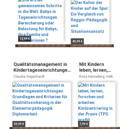
Tageseinrichtungen.
Reggio-
Bereicherung oder
Pädagogik und
Belastung für
Situationsansatz
Babys, ihre Familie
und Erzieherinnen ?
12,99 €
40,99 €
Qualitätsmanagement in
Mit Kindern
Kindertageseinrichtungen.
leben, lernen,
Grundlagen und Kriterien
forschen und
Claudia Degenhardt
Rosy Henneberg, Helke
für Qualitätssicherung in
arbeiten:
Klein, Lothar Klein,
Herbert Vogt
der Elementarpädagogik:
Kindzentriering
Diplomarbeit
in der Praxis
(TPS profil)
33,99 €
7,99 €