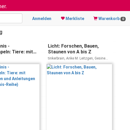
er.
Anmelden
Merkliste
Warenkorb
0
g
nis -
Licht: Forschen, Bauen,
eln: Tiere: mit
Staunen von A bis Z
sen und
tinkerbrain, Anke M. Leitzgen, Gesine
n (Usborne-Minis-
Grotrian