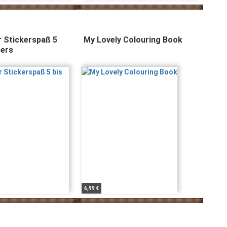
r Stickerspaß 5
My Lovely Colouring Book
bers
6,99 €