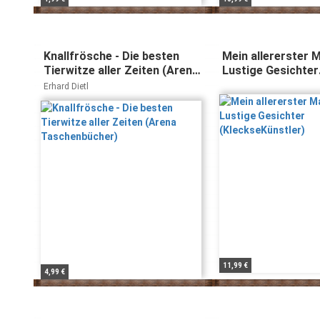
Knallfrösche - Die besten
Mein allererster M
Tierwitze aller Zeiten (Arena
Lustige Gesichter
Taschenbücher)
(KleckseKünstler)
Erhard Dietl
11,99 €
4,99 €