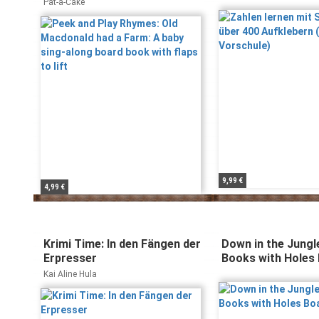
baby sing-along board book
(Lernerfolg Vorsc
Pat-a-Cake
with flaps to lift
9,99 €
4,99 €
Krimi Time: In den Fängen der
Down in the Jungl
Erpresser
Books with Holes
Book)
Kai Aline Hula