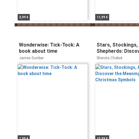
3,99 €
11,99 €
Wonderwise: Tick-Tock: A
Stars, Stockings,
book about time
Shepherds: Discov
Meaning of Chris
James Dunbar
Shersta Chabot
Symbols
1,99 €
10,99 €