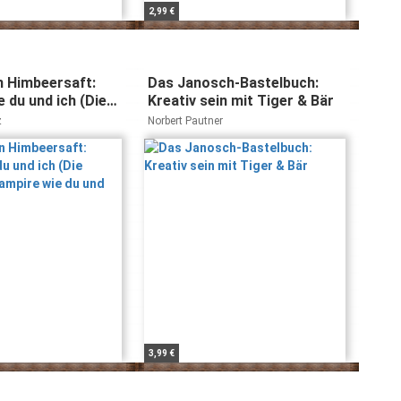
2,99 €
in Himbeersaft:
Das Janosch-Bastelbuch:
 du und ich (Die
Kreativ sein mit Tiger & Bär
 Vampire wie du
z
Norbert Pautner
3,99 €