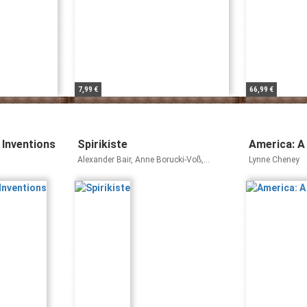
7,99 €
66,99 €
 Inventions
Spirikiste
America: A
Alexander Bair, Anne Borucki-Voß,
Lynne Cheney
Henning Priesel, Anne Borucki- Voß