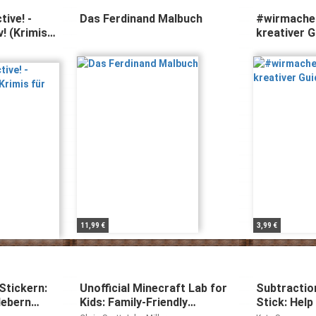
tive! -
Das Ferdinand Malbuch
#wirmachen
v! (Krimis
kreativer G
Jugendlich
11,99 €
3,99 €
Stickern:
Unofficial Minecraft Lab for
Subtractio
lebern
Kids: Family-Friendly
Stick: Help