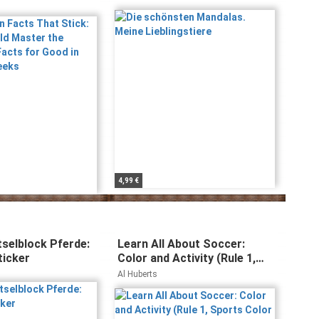
ction Facts for
st Eight Weeks
4,99 €
tselblock Pferde:
Learn All About Soccer:
ticker
Color and Activity (Rule 1,
Sports Color and Activity
Al Huberts
Books)