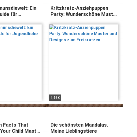
unsdiewelt: Ein
Kritzkratz-Anziehpuppen
uide für
Party: Wunderschöne Muster
e
und Designs zum Freikratzen
1,99 €
n Facts That
Die schönsten Mandalas.
 Your Child Master
Meine Lieblingstiere