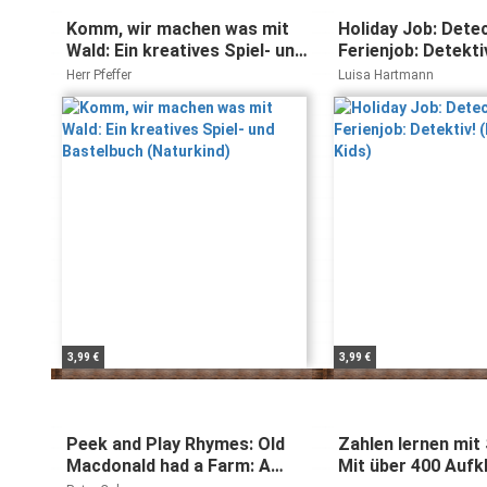
Komm, wir machen was mit
Holiday Job: Detec
Wald: Ein kreatives Spiel- und
Ferienjob: Detekti
Bastelbuch (Naturkind)
für Kids)
Herr Pfeffer
Luisa Hartmann
3,99 €
3,99 €
Peek and Play Rhymes: Old
Zahlen lernen mit 
Macdonald had a Farm: A
Mit über 400 Aufk