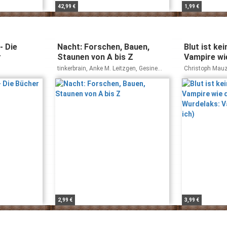
42,99 €
1,99 €
- Die
Nacht: Forschen, Bauen,
Blut ist ke
r
Staunen von A bis Z
Vampire wie
Wurdelaks:
tinkerbrain, Anke M. Leitzgen, Gesine
Christoph Mau
und ich)
Grotrian
2,99 €
3,99 €