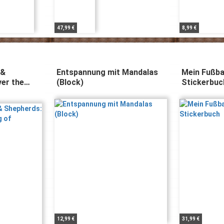
47,99 €
8,99 €
 &
Entspannung mit Mandalas
Mein Fußbal
er the
(Block)
Stickerbuc
tmas
12,99 €
31,99 €