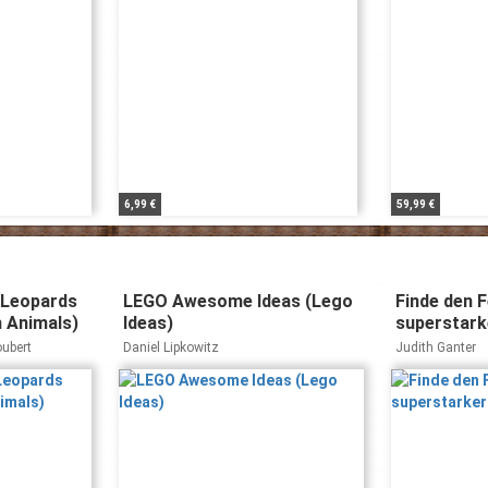
6,99 €
59,99 €
 Leopards
LEGO Awesome Ideas (Lego
Finde den F
h Animals)
Ideas)
superstark
oubert
Daniel Lipkowitz
Judith Ganter