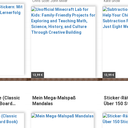
hule)
Projects for Exploring and
the Subtra
Chris Scott John Miller
Kate Snow
Teaching Math, Science,
Good in Ju
History, and Culture Through
Creative Building
13,99 €
13,99 €
e (Classic
Mein Mega-Malspaß
Sticker-Rä
 Board
Mandalas
Über 150 S