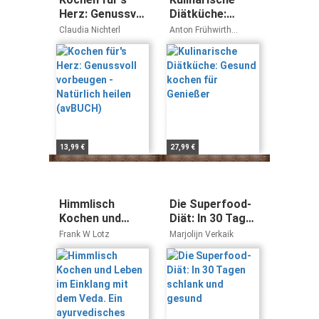
Herz: Genussvoll
Diätküche:
vorbeugen -
Gesund kochen
Claudia Nichterl
Anton Frühwirth
Natürlich heilen
für Genießer
Andrea Hofbauer
(avBUCH)
13,99 €
27,99 €
Himmlisch
Die Superfood-
Kochen und
Diät: In 30 Tagen
Leben im
schlank und
Frank W Lotz
Marjolijn Verkaik
Einklang mit
gesund
dem Veda. Ein
ayurvedisches
Kochbuch mit
ausführlichem
Kräuter- und