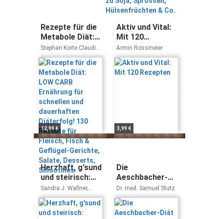
Rezepte für die
Aktiv und Vital:
Metabole Diät:
Mit 120
LOW CARB
Rezepten
Stephan Korte Claudia
Armin Rossmeier
Ernährung für
Wernig
schnellen und
dauerhaften
Diäterfolg! 130
Rezepte für
Fleisch, Fisch &
Geflügel-
Gerichte, Salate,
12,99 €
3,99 €
Desserts,
Smoothies.
Herzhaft, g'sund
Die
und steirisch:
Aeschbacher-
Kulinarische
Diät Band 2:
Sandra J. Wallner,
Dr. med. Samuel Stutz
Impressionen
Lektion 51 bis
Ingrid Steinberger,
Hans P. Fink
der Steiermark
100 zu endlich
dauerhaft