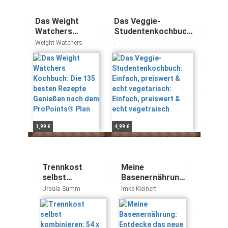
Das Weight
Das Veggie-
Watchers
Studentenkochbuch:
Kochbuch: Die
Einfach, preiswert &
Weight Watchers
.
135 besten
echt vegetarisch:
Rezepte
Einfach, preiswert &
Genießen nach
echt vegetraisch
dem ProPoints®
Plan
1,99 €
4,99 €
Trennkost
Meine
selbst
Basenernährung:
kombinieren: 54
Entdecke das
Ursula Summ
Imke Kleinert
x 54 leckere
neue
Abnehmgerichte
Lebensgefühl
voller Energie