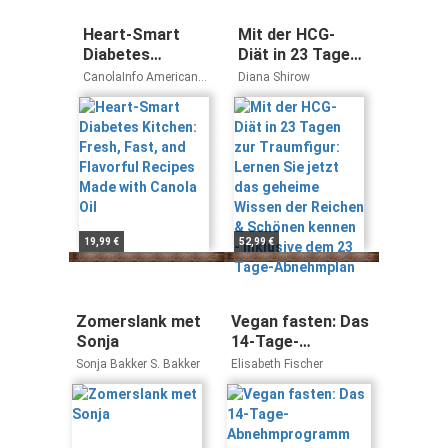
Heart-Smart
Mit der HCG-
Diabetes
Diät in 23 Tagen
Kitchen: Fresh,
zur Traumfigur:
CanolaInfo American
Diana Shirow
Fast, and
Lernen Sie jetzt
Diabetes Association
Flavorful
das geheime
Recipes Made
Wissen der
with Canola Oil
Reichen &
Schönen kennen
- inklusive dem
23 Tage-
Abnehmplan
19,99 €
52,99 €
Zomerslank met
Vegan fasten: Das
Sonja
14-Tage-
Abnehmprogramm
Sonja Bakker S. Bakker
Elisabeth Fischer
mit 120
genussvollen
Basenrezepten