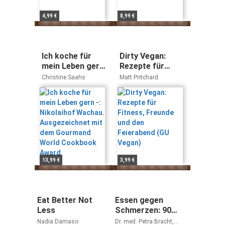
4,99 €
8,99 €
Ich koche für
Dirty Vegan:
mein Leben gern
Rezepte für
-: Nikolaihof
Fitness, Freunde
Christine Saahs
Matt Pritchard
Wachau.
und den
Ausgezeichnet
Feierabend (GU
mit dem
Vegan)
Gourmand World
Cookbook
Award
13,99 €
3,99 €
Eat Better Not
Essen gegen
Less
Schmerzen: 90
Genussrezepte für
Nadia Damaso
Dr. med. Petra Bracht,