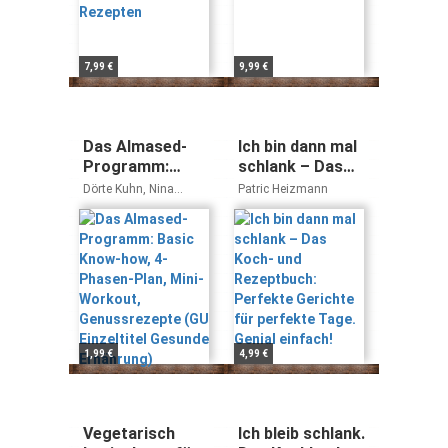
7,99 €
9,99 €
Das Almased-
Ich bin dann mal
Programm:
schlank – Das
Basic Know-how,
Koch- und
Dörte Kuhn, Nina
Patric Heizmann
4-Phasen-Plan,
Rezeptbuch:
Schuhmacher,
Katharina Frons
Mini-Workout,
Perfekte
Genussrezepte
Gerichte für
(GU Einzeltitel
perfekte Tage.
Gesunde
Genial einfach!
Ernährung)
1,99 €
4,99 €
Vegetarisch
Ich bleib schlank.