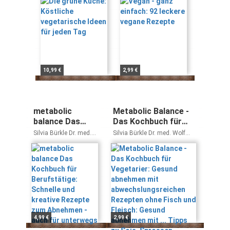
Tag
10,99 €
2,99 €
metabolic
Metabolic Balance -
balance Das
Das Kochbuch für
Kochbuch für
Vegetarier: Gesund
Silvia Bürkle Dr. med.
Silvia Bürkle Dr. med. Wolf
Berufstätige:
abnehmen mit
Wolf Funfack
Funfack
Schnelle und
abwechslungsreichen
kreative
Rezepten ohne Fisch
Rezepte zum
und Fleisch: Gesund
Abnehmen -
abnehmen mit ...
auch für
Tipps zu Soja,
unterwegs
Sprossen,
Hülsenfrüchten & Co.
4,99 €
2,99 €