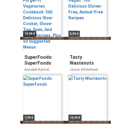
Cooker, Stove-
Recipes
Top, Oven, And
Salad Recipes,
Plus 50
Suggested
Menus
19,99 €
5,99 €
SuperFoods:
Tasty
SuperFoods
Wastenots
Annabel Karmel
Jason Whitehead
Sally-Ann Creed
7,99 €
10,99 €