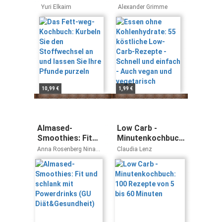
Kurbeln Sie den
55 köstliche
Yuri Elkaim
Alexander Grimme
Stoffwechsel an
Low-Carb-
und lassen Sie
Rezepte -
Ihre Pfunde
Schnell und
purzeln
einfach - Auch
vegan und
vegetarisch
10,99 €
1,99 €
Almased-
Low Carb -
Smoothies: Fit
Minutenkochbuch:
und schlank mit
100 Rezepte von 5
Anna Rosenberg Nina
Claudia Lenz
Powerdrinks (GU
bis 60 Minuten
Schuhmacher
Diät&Gesundheit)