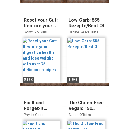
Reset your Gut:
Low-Carb: 555
Restore your
Rezepte/Best Of
digestive health
Robyn Youkilis
Sabine Beuke Jutta
and lose weight
Schütz
with over 75
delicious recipes
5,99 €
9,99 €
Fix-It and
The Gluten-Free
Forget-It
Vegan: 150
Vegetarian
Delicious
Phyllis Good
Susan O'Brien
Cookbook: 565
Gluten-Free,
Delicious Slow-
Animal-Free