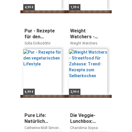
4,99 €
1,99 €
Pur - Rezepte
Weight
für den
Watchers -
vegetarischen
Streetfood für
Solla Eiríksdóttir
Weight Watchers
Lifestyle
Zuhause: Trend-
Rezepte zum
Selberkochen
6,99 €
2,99 €
Pure Life:
Die Veggie-
Natürlich
Lunchbox:
kochen, bewusst
Vegetarisches &
Catherine Moll Simone
Chandima Soysa