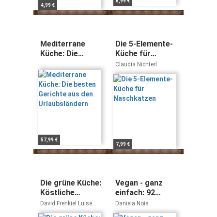
6,99 €
4,99 €
Mediterrane
Die 5-Elemente-
Küche: Die
Küche für
besten Gerichte
Naschkatzen
Claudia Nichterl
aus den
Urlaubsländern
57,99 €
7,99 €
Die grüne Küche:
Vegan - ganz
Köstliche
einfach: 92
vegetarische
leckere vegane
David Frenkiel Luise
Daniela Noia
Ideen für jeden
Rezepte
Vindahl