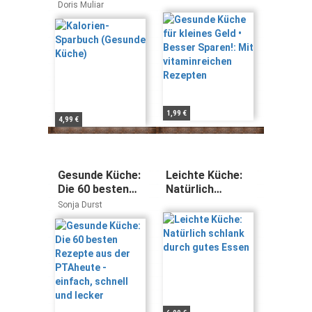
(Gesunde Küche)
Besser Sparen!:
Doris Muliar
Mit
vitaminreichen
Rezepten
1,99 €
4,99 €
Gesunde Küche:
Leichte Küche:
Die 60 besten
Natürlich
Rezepte aus der
schlank durch
Sonja Durst
PTAheute -
gutes Essen
einfach, schnell
und lecker