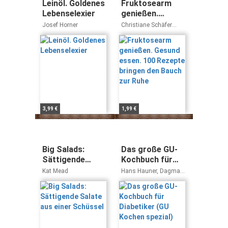
Leinöl. Goldenes
Fruktosearm
Lebenselexier
genießen.
Gesund essen.
Josef Horner
Christiane Schäfer
100 Rezepte
Anne Kamp
bringen den
Bauch zur Ruhe
3,99 €
1,99 €
Big Salads:
Das große GU-
Sättigende
Kochbuch für
Salate aus einer
Diabetiker (GU
Kat Mead
Hans Hauner, Dagmar
Schüssel
Kochen spezial)
Hauner, Erika
Casparek-Türkkan