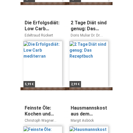
Die Erfolgsdiät:
2 Tage Diät sind
Low Carb
genug: Das
mediterran
Rezeptbuch
Edeltraud Rückert
Doris Muliar Dr. Dr.
Michael Despeghel
5,99 €
2,99 €
Feinste Öle:
Hausmannskost
Kochen und
aus dem
geniessen mit
Dampfgarer: 60
Christoph Wagner
Margit Asböck
edlen Essenzen:
traditionelle
Franz Hartl
Kochen und
Rezepte