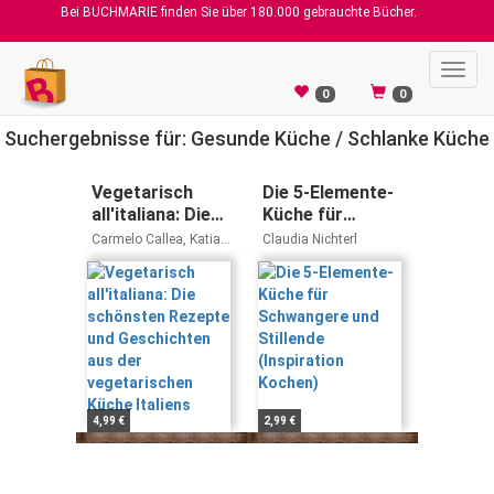
Bei BUCHMARIE finden Sie über 180.000 gebrauchte Bücher.
Toggl
navig
0
0
Suchergebnisse für: Gesunde Küche / Schlanke Küche
Vegetarisch
Die 5-Elemente-
all'italiana: Die
Küche für
schönsten
Schwangere und
Carmelo Callea, Katia
Claudia Nichterl
Rezepte und
Stillende
Veronio, Bettina
Snowdon
Geschichten aus
(Inspiration
der
Kochen)
vegetarischen
Küche Italiens
4,99 €
2,99 €