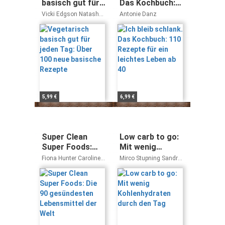
basisch gut für
Das Kochbuch:
jeden Tag: Über
110 Rezepte für
Vicki Edgson Natasha
Antonie Danz
100 neue
ein leichtes
Corrett
basische
Leben ab 40
Rezepte
5,99 €
6,99 €
Super Clean
Low carb to go:
Super Foods:
Mit wenig
Die 90
Kohlenhydraten
Fiona Hunter Caroline
Mirco Stupning Sandra
gesündesten
durch den Tag
Bretherton
Stupning
Lebensmittel
der Welt