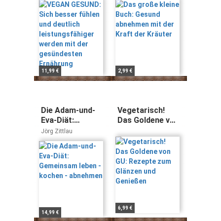
leistungsfähiger
Kräuter
werden mit der
gesündesten
Ernährung
11,99 €
2,99 €
Die Adam-und-
Vegetarisch!
Eva-Diät:
Das Goldene von
Gemeinsam
GU: Rezepte
Jörg Zittlau
leben - kochen -
zum Glänzen und
abnehmen
Genießen
6,99 €
14,99 €