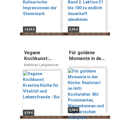
abnehmen.
14,99 €
3,99 €
Vegane
Für goldene
Kochkunst:
Momente in der
Kreative Küche
Küche: Realisiert
Matthias Langwasser
für Vitalität und
im Hiltl
Lebensfreude -
Kochatelier. Mit
Bio
Prominenten,
Weizenkeimen
und
vegetarischen
Rezepten.
3,99 €
6,99 €