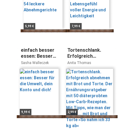
und Leichtigkeit
5,99 €
7,99 €
einfach besser
Tortenschlank.
essen: Besser
Erfolgreich
für die Umwelt,
abnehmen mit Brot
Sasha Walleczek
Anita Thomas
dein Konto und
und Torte. Der
dich!
Ernährungsratgeber
mit 50
diäterprobten Low-
Carb-Rezepten. Mit
Tipps, wie man der
... mit ... mit Brot
und Torte »So nahm
9,99 €
2,99 €
ich 33 kg ab«