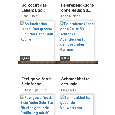
So kocht das
Feierabendküche
Leben: Das
ohne Reue: 80
grosse Buch der
schlanke
Hans P Berti
Edith Kubiena
Feng Shui Küche
Abendessen für
den gesunden
Genuss
5,99 €
5,99 €
Feel good food:
Schmackhafte,
5 einfache
gesunde
Schritte für eine
Vollwertkost
Götz Wrage Dörte und
Helga Seitz
gesunde
Jesko Wilke
Ernährung mit
80 Rezepten