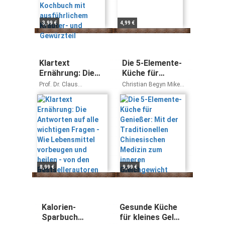
Gewürzteil
3,99 €
4,99 €
Klartext
Die 5-Elemente-
Ernährung: Die
Küche für
Antworten auf
Genießer: Mit
Prof. Dr. Claus
Christian Begyn Mike
alle wichtigen
der
Leitzmann Dr. med. Petra
Morell
Bracht
Fragen - Wie
Traditionellen
Lebensmittel
Chinesischen
vorbeugen und
Medizin zum
heilen - von den
inneren
Bestsellerautoren
Gleichgewicht
8,99 €
9,99 €
Kalorien-
Gesunde Küche
Sparbuch
für kleines Geld •