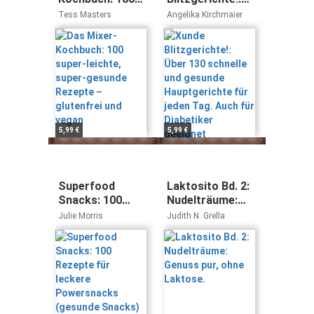
super-leichte,
Über 130
Tess Masters
Angelika Kirchmaier
super-gesunde
schnelle und
Rezepte –
gesunde
glutenfrei und
Hauptgerichte
vegan
für jeden Tag.
Auch für
Diabetiker
geeignet
5,99 €
5,99 €
Superfood
Laktosito Bd. 2:
Snacks: 100
Nudelträume:
Rezepte für
Genuss pur,
Julie Morris
Judith N. Grella
leckere
ohne Laktose.
Powersnacks
(gesunde
Snacks)