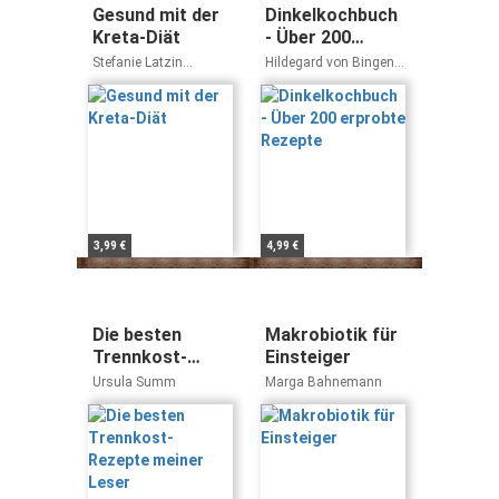
Gesund mit der
Dinkelkochbuch
Kreta-Diät
- Über 200
erprobte
Stefanie Latzin
Hildegard von Bingen,
Rezepte
Ingeborg Münzing-Ruef
Bingen, Hildegard von
3,99 €
4,99 €
Die besten
Makrobiotik für
Trennkost-
Einsteiger
Rezepte meiner
Ursula Summ
Marga Bahnemann
Leser