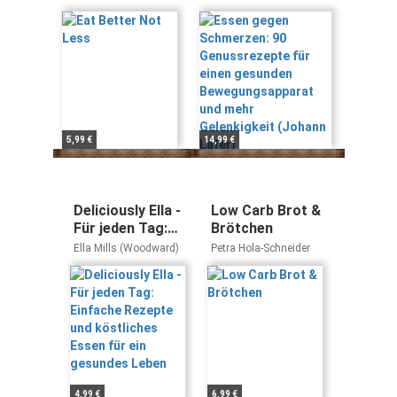
einen gesunden
Johann Lafer, Roland
Liebscher-Bracht
Bewegungsapparat
und mehr
Gelenkigkeit
(Johann Lafer)
5,99 €
14,99 €
Deliciously Ella -
Low Carb Brot &
Für jeden Tag:
Brötchen
Einfache
Ella Mills (Woodward)
Petra Hola-Schneider
Rezepte und
köstliches
Essen für ein
gesundes Leben
4,99 €
6,99 €