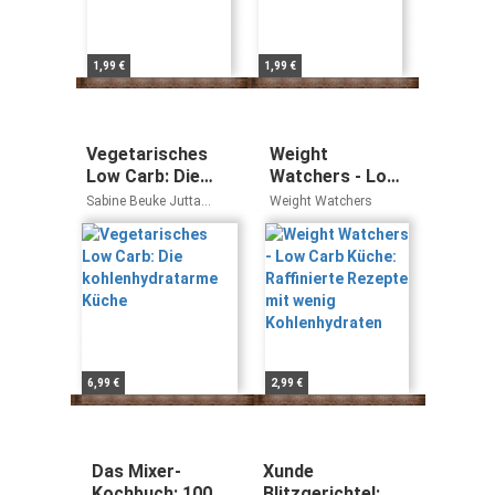
1,99 €
1,99 €
Vegetarisches
Weight
Low Carb: Die
Watchers - Low
kohlenhydratarme
Carb Küche:
Sabine Beuke Jutta
Weight Watchers
Küche
Raffinierte
Schütz
Rezepte mit
wenig
Kohlenhydraten
6,99 €
2,99 €
Das Mixer-
Xunde
Kochbuch: 100
Blitzgerichte!: