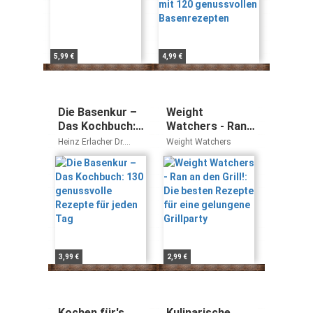
5,99 €
4,99 €
Die Basenkur –
Weight
Das Kochbuch:
Watchers - Ran
130 genussvolle
an den Grill!: Die
Heinz Erlacher Dr.
Weight Watchers
Rezepte für
besten Rezepte
Stephan Domenig
jeden Tag
für eine
gelungene
Grillparty
3,99 €
2,99 €
Kochen für's
Kulinarische