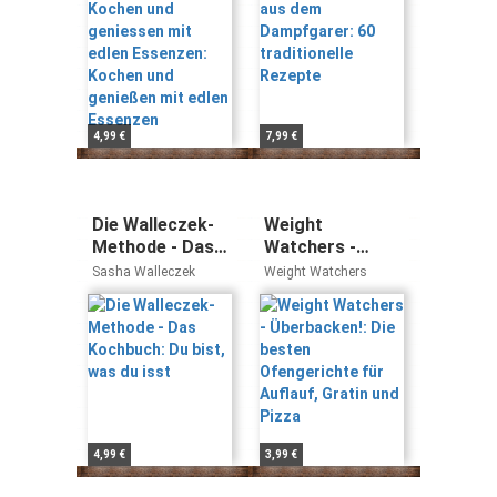
genießen mit
edlen Essenzen
4,99 €
7,99 €
Die Walleczek-
Weight
Methode - Das
Watchers -
Kochbuch: Du
Überbacken!: Die
Sasha Walleczek
Weight Watchers
bist, was du isst
besten
Ofengerichte
für Auflauf,
Gratin und Pizza
4,99 €
3,99 €