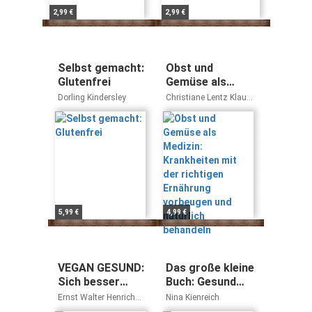
2,99 €
2,99 €
Selbst gemacht:
Obst und
Glutenfrei
Gemüse als
Medizin:
Dorling Kindersley
Christiane Lentz Klaus
Krankheiten mit
Oberbeil
der richtigen
Ernährung
vorbeugen und
natürlich
behandeln
5,99 €
4,99 €
VEGAN GESUND:
Das große kleine
Sich besser
Buch: Gesund
fühlen und
abnehmen mit
Ernst Walter Henrich
Nina Kienreich
deutlich
der Kraft der
Raphael Lüthy