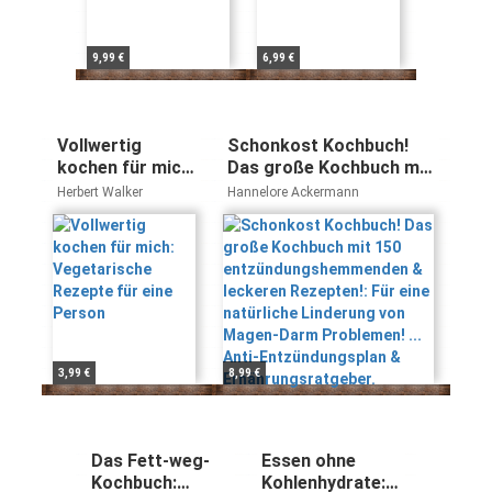
9,99 €
6,99 €
Vollwertig
Schonkost Kochbuch!
kochen für mich:
Das große Kochbuch mit
Vegetarische
150
Herbert Walker
Hannelore Ackermann
Rezepte für eine
entzündungshemmenden
Person
& leckeren Rezepten!:
Für eine natürliche
Linderung von Magen-
Darm Problemen! ... Anti-
Entzündungsplan &
Ernährungsratgeber.
3,99 €
8,99 €
Das Fett-weg-
Essen ohne
Kochbuch:
Kohlenhydrate: