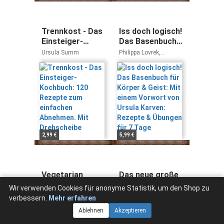
Trennkost - Das
Iss doch logisch!
Einsteiger-
Das Basenbuch
Kochbuch: 120
für Körper &
Ursula Summ
Philippa Lovrek,
Rezepte zum
Geist: Mit einem
Leopold Lovrek, Lukas
Lovrek, Albrecht Eltz
einfachen
Vorwort von
Abnehmen. Mit
Ursula Karven:
Drehscheibe
Rezepte &
Übungen für 7
Tage
2,99 €
5,99 €
Vegetarian
Das neue große
Basics: Alles,
Weight
Wir verwenden Cookies für anonyme Statistik, um den Shop zu
was man
Watchers
Cornelia Schinharl
verbessern.
Mehr erfahren
braucht zum
Kochbuch: über
Sebastian Dickhaut
Ablehnen
Akzeptieren
Glück - außer
200 Rezepte und